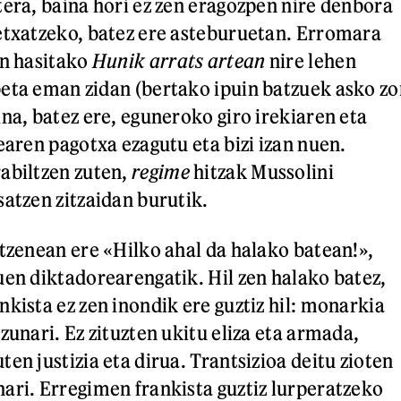
tera, baina hori ez zen eragozpen nire denbora
etxatzeko, batez ere asteburuetan. Erromara
en hasitako
Hunik arrats artean
nire lehen
eta eman zidan (bertako ipuin batzuek asko zo
na, batez ere, eguneroko giro irekiaren eta
earen pagotxa ezagutu eta bizi izan nuen.
rabiltzen zuten,
regime
hitzak Mussolini
satzen zitzaidan burutik.
ntzenean ere «Hilko ahal da halako batean!»,
uen diktadorearengatik. Hil zen halako batez,
kista ez zen inondik ere guztiz hil: monarkia
zunari. Ez zituzten ukitu eliza eta armada,
en justizia eta dirua. Trantsizioa deitu zioten
ari. Erregimen frankista guztiz lurperatzeko