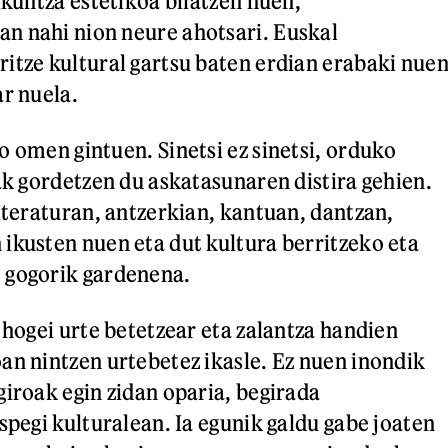
ikuntza estetikoa bilatzen nuen,
n nahi nion neure ahotsari. Euskal
itze kultural gartsu baten erdian erabaki nue
ar nuela.
o omen gintuen. Sinetsi ez sinetsi, orduko
zak gordetzen du askatasunaren distira gehien.
literaturan, antzerkian, kantuan, dantzan,
ikusten nuen eta dut kultura berritzeko eta
 gogorik gardenena.
 hogei urte betetzear eta zalantza handien
an nintzen urtebetez ikasle. Ez nuen inondik
giroak egin zidan oparia, begirada
spegi kulturalean. Ia egunik galdu gabe joaten