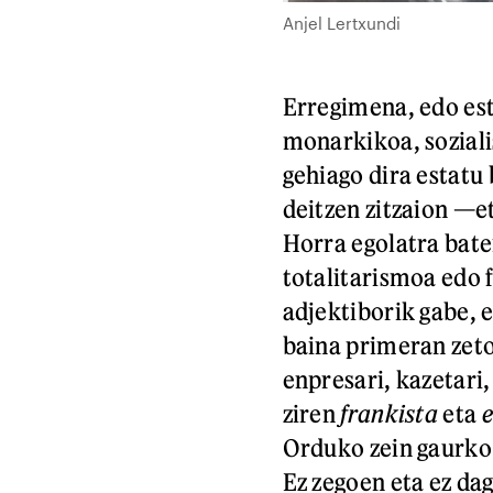
Anjel Lertxundi
Erregimena, edo es
monarkikoa, soziali
gehiago dira estatu
deitzen zitzaion —e
Horra egolatra bate
totalitarismoa edo 
adjektiborik gabe, 
baina primeran zeto
enpresari, kazetari
ziren
frankista
eta
Orduko zein gaurko 
Ez zegoen eta ez da