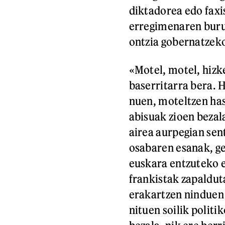
diktadorea edo faxi
erregimenaren buru 
ontzia gobernatzek
«Motel, motel, hizk
baserritarra bera. 
nuen, moteltzen has
abisuak zioen bezala
airea aurpegian sen
osabaren esanak, ge
euskara entzuteko e
frankistak zapaldut
erakartzen ninduen 
nituen soilik polit