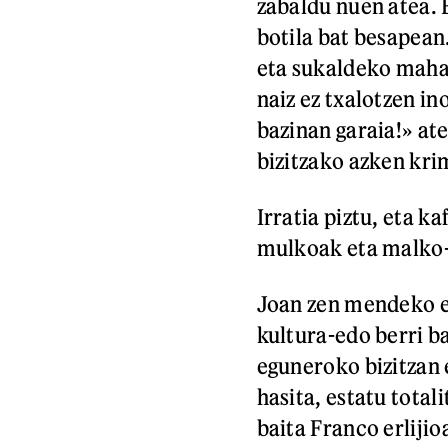
zabaldu nuen atea.
botila bat besapean
eta sukaldeko mahai
naiz ez txalotzen i
bazinan garaia!» at
bizitzako azken kri
Irratia piztu, eta k
mulkoak eta malko-
Joan zen mendeko e
kultura-edo berri b
eguneroko bizitzan 
hasita, estatu total
baita Franco erlijio