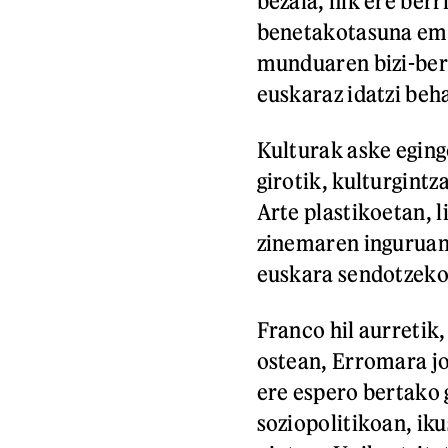
bezala, nik ere berr
benetakotasuna ema
munduaren bizi-berr
euskaraz idatzi beh
Kulturak aske eging
girotik, kulturgint
Arte plastikoetan, 
zinemaren inguruan 
euskara sendotzeko
Franco hil aurretik,
ostean, Erromara jo
ere espero bertako 
soziopolitikoan, iku