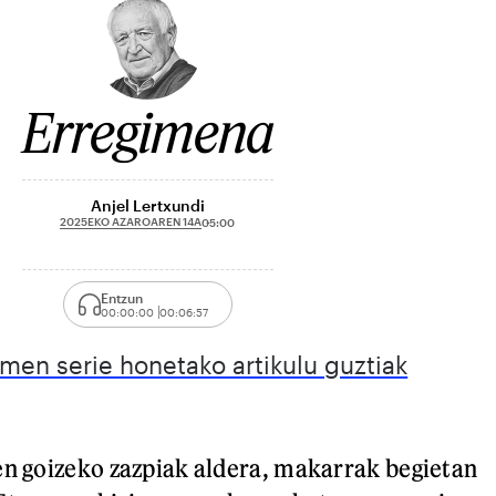
Erregimena
Anjel Lertxundi
2025EKO AZAROAREN 14A
05:00
Entzun
00:00:00
00:06:57
emen serie honetako artikulu guztiak
en goizeko zazpiak aldera, makarrak begietan