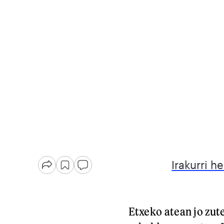
Irakurri h
Etxeko atean jo zut