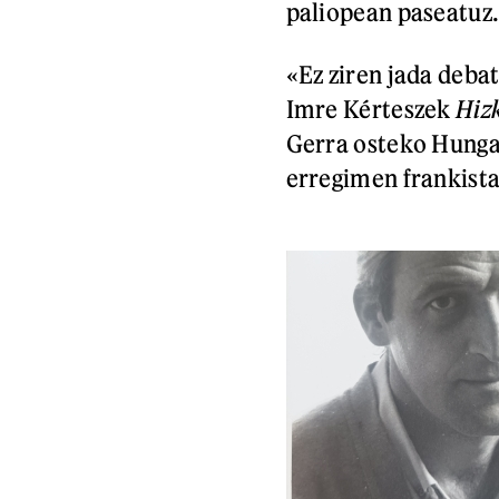
paliopean paseatuz
«Ez ziren jada debat
Imre Kérteszek
Hiz
Gerra osteko Hungar
erregimen frankista