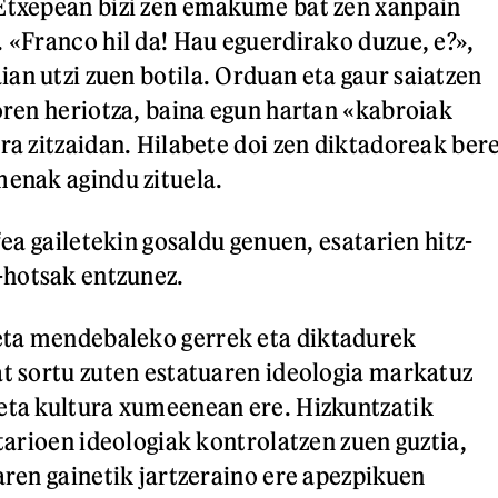
 Etxepean bizi zen emakume bat zen xanpain
. «Franco hil da! Hau eguerdirako duzue, e?»,
an utzi zuen botila. Orduan eta gaur saiatzen
noren heriotza, baina egun hartan «kabroiak
era zitzaidan. Hilabete doi zen diktadoreak ber
menak agindu zituela.
afea gailetekin gosaldu genuen, esatarien hitz-
hotsak entzunez.
ta mendebaleko gerrek eta diktadurek
at sortu zuten estatuaren ideologia markatuz
eta kultura xumeenean ere. Hizkuntzatik
itarioen ideologiak kontrolatzen zuen guztia,
aren gainetik jartzeraino ere apezpikuen