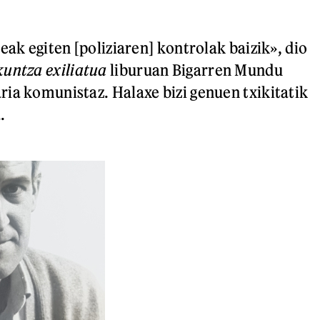
.
eak egiten [poliziaren] kontrolak baizik», dio
kuntza exiliatua
liburuan Bigarren Mundu
ia komunistaz. Halaxe bizi genuen txikitatik
.