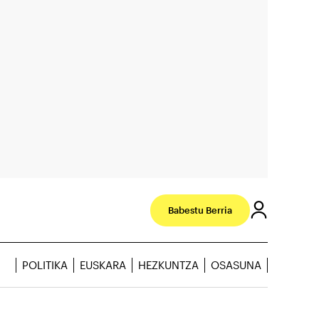
Babestu Berria
POLITIKA
EUSKARA
HEZKUNTZA
OSASUNA