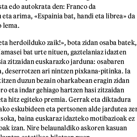
sta edo autokrata den: Franco da
eta arima, «Espainia bat, handi eta librea» da
o lema.
eta herdoilduko zaik!», bota zidan osaba batek,
Hamasei bat urte nituen, gaztelaniaz idazten
ia zitzaidan euskarazko jarduna: osabaren
, deserrotzen ari nintzen pixkana-pitinka. Ia
titzen duzun bezain oharkabean eragin zidan
ro eta indar gehiago hartzen hasi zitzaidan
ta hitz egiteko premia. Gerrak eta diktadura
ako eskubideen eta pertsonen alde jardutea ze
soka, baina euskaraz idazteko motibazioak ez
ikoak izan. Nire belaunaldiko askoren kasuan