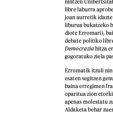
nintzen Unibertsita
libre laburra aprob
joan aurretik idazt
liburua bukatzeko b
diote Erromari), bai
debate politiko libr
Democrazia
hitza e
gogoratuko ziela pa
Erromatik itzuli ni
esaten segitzen gen
baina erregimen fran
oparitua zion etorki
apenas molestatu zut
Aldaketa behar zuen