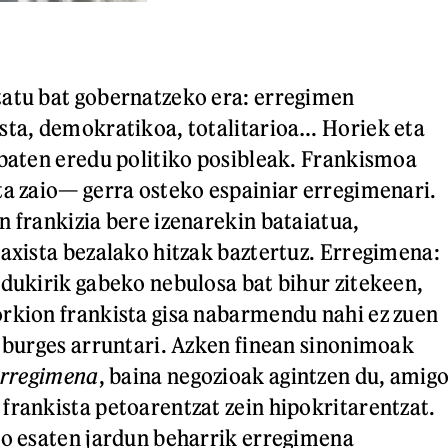
tatu bat gobernatzeko era: erregimen
sta, demokratikoa, totalitarioa… Horiek eta
 baten eredu politiko posibleak. Frankismoa
ta zaio— gerra osteko espainiar erregimenari.
n frankizia bere izenarekin bataiatua,
faxista bezalako hitzak baztertuz. Erregimena:
edukirik gabeko nebulosa bat bihur zitekeen,
rkion frankista gisa nabarmendu nahi ez zuen
, burges arruntari. Azken finean sinonimoak
erregimena
, baina negozioak agintzen du, amigo
frankista petoarentzat zein hipokritarentzat.
go esaten jardun beharrik erregimena