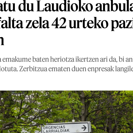
atu du Laudioko anbul
alta zela 42 urteko paz
n
 emakume baten heriotza ikertzen ari da, bi an
lotuta. Zerbitzua ematen duen enpresak langil