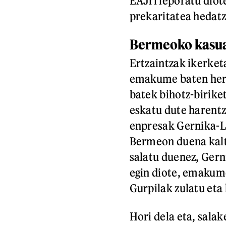
EAJri leporatu diot
prekaritatea hedatz
Bermeoko kasu
Ertzaintzak ikerketa
emakume baten heri
batek bihotz-biriket
eskatu dute harentz
enpresak Gernika-Lu
Bermeon duena kalt
salatu duenez, Gern
egin diote, emakume
Gurpilak zulatu eta 
Hori dela eta, sala