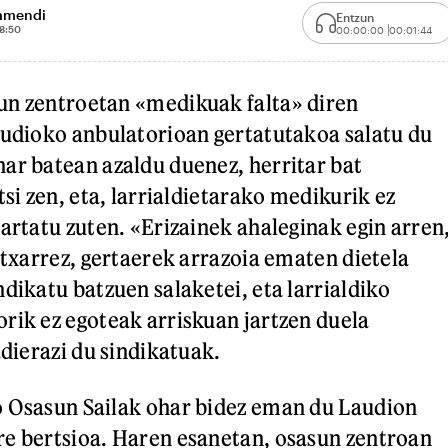
tamendi
Entzun
8:50
00:00:00
00:01:44
un zentroetan «medikuak falta» diren
audioko anbulatorioan gertatutakoa salatu du
ar batean azaldu duenez, herritar bat
tsi zen, eta, larrialdietarako medikurik ez
 artatu zuten. «Erizainek ahaleginak egin arren
itxarrez, gertaerek arrazoia ematen dietela
dikatu batzuen salaketei, eta larrialdiko
rik ez egoteak arriskuan jartzen duela
adierazi du sindikatuak.
o Osasun Sailak ohar bidez eman du Laudion
e bertsioa. Haren esanetan, osasun zentroan