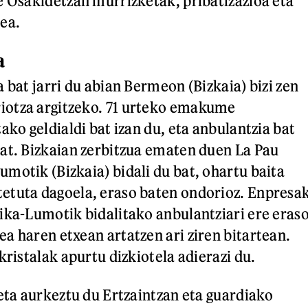
e Osakidetzan murrizketak, pribatizazioa eta
ea.
a
 bat jarri du abian Bermeon (Bizkaia) bizi zen
otza argitzeko. 71 urteko emakume
ako geldialdi bat izan du, eta anbulantzia bat
at. Bizkaian zerbitzua ematen duen La Pau
motik (Bizkaia) bidali du bat, ohartu baita
etuta dagoela, eraso baten ondorioz. Enpresa
ika-Lumotik bidalitako anbulantziari ere eras
a haren etxean artatzen ari ziren bitartean.
kristalak apurtu dizkiotela adierazi du.
keta aurkeztu du Ertzaintzan eta guardiako