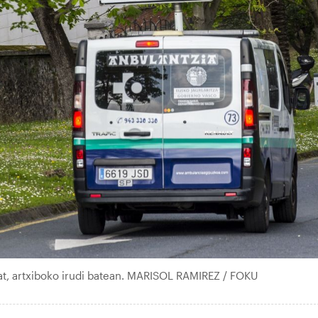
at, artxiboko irudi batean. MARISOL RAMIREZ / FOKU