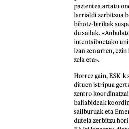
pazientea artatu ond
larrialdi zerbitzua 
bihotz-birikak suspe
du sailak. «Anbulat
intentsiboetako uni
izan zen arren, ezin
zela eta».
Horrez gain, ESK-k 
dituen istripua ger
zentro koordinatzai
baliabideak koordin
sailburuak eta Eme
dutela zerbitzu hor