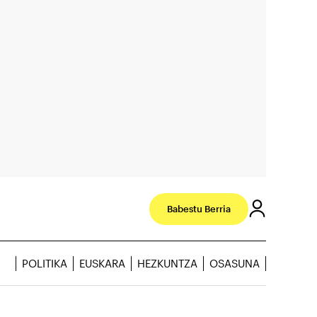
Babestu Berria
POLITIKA
EUSKARA
HEZKUNTZA
OSASUNA