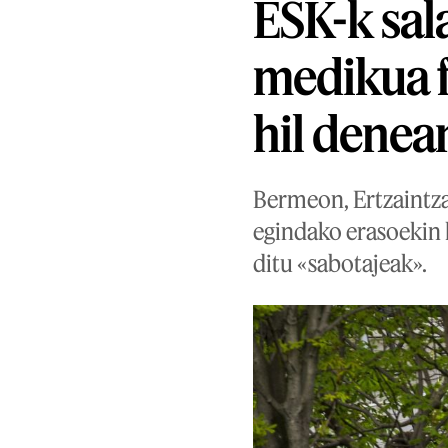
ESK-k sal
medikua f
hil denea
Bermeon, Ertzaintza
egindako erasoekin 
ditu «sabotajeak».