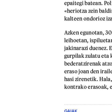
epaitegi batean. Pol
«heriotza zein bald
kalteen ondorioz iz
Azken egunotan, 30 
leihoetan, ispilueta
jakinarazi duenez. 
gurpilak zulatu eta 
bederatzirenak atzo
eraso joan den irail
hasi zirenetik. Hala
kontrako erasoak, e
GAIAK