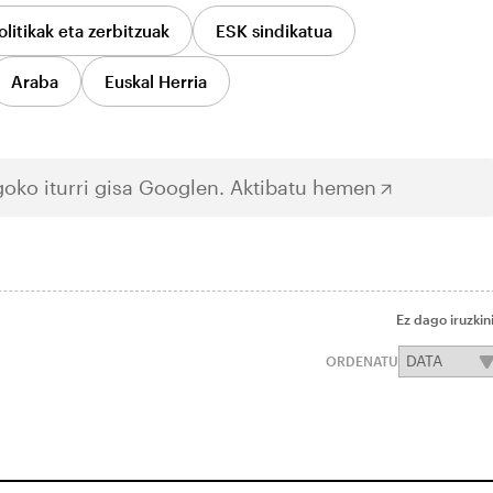
litikak eta zerbitzuak
ESK sindikatua
Araba
Euskal Herria
oko iturri gisa Googlen.
Aktibatu hemen
Ez dago iruzkin
ORDENATU