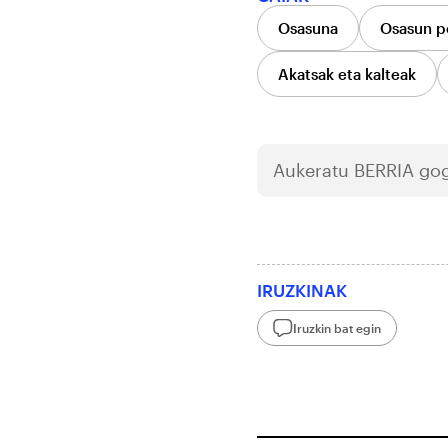
Osasuna
Osasun po
Akatsak eta kalteak
Aukeratu
BERRIA
gog
IRUZKINAK
Iruzkin bat egin