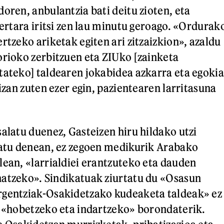
oren, anbulantzia bati deitu zioten, eta
bertara iritsi zen lau minutu geroago. «Ordurak
rtzeko ariketak egiten ari zitzaizkion», azaldu
orioko zerbitzuen eta ZIUko [zainketa
tateko] taldearen jokabidea azkarra eta egokia
 izan zuten ezer egin, pazientearen larritasuna
salatu duenez, Gasteizen hiru hildako utzi
tatu denean, ez zegoen medikurik Arabako
lean, «larrialdiei erantzuteko eta dauden
atzeko». Sindikatuak ziurtatu du «Osasun
rgentziak-Osakidetzako kudeaketa taldeak» ez
i «hobetzeko eta indartzeko» borondaterik.