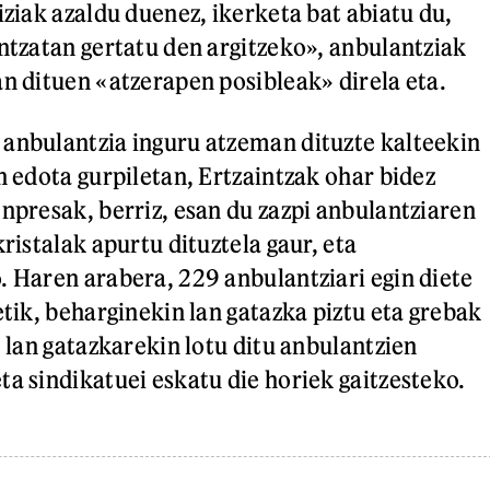
iziak azaldu duenez, ikerketa bat abiatu du,
intzatan gertatu den argitzeko», anbulantziak
an dituen «atzerapen posibleak» direla eta.
anbulantzia inguru atzeman dituzte kalteekin
n edota gurpiletan, Ertzaintzak ohar bidez
Enpresak, berriz, esan du zazpi anbulantziaren
kristalak apurtu dituztela gaur, eta
. Haren arabera, 229 anbulantziari egin diete
etik, beharginekin lan gatazka piztu eta grebak
, lan gatazkarekin lotu ditu anbulantzien
ta sindikatuei eskatu die horiek gaitzesteko.