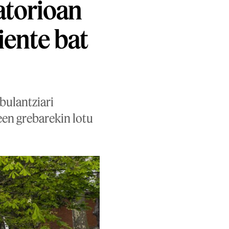
atorioan
iente bat
bulantziari
een grebarekin lotu