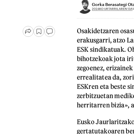
Gorka Berasategi O
2024KO URTARRILAREN 13A
1
Osakidetzaren osas
erakusgarri, atzo L
ESK sindikatuak. Oh
bihotzekoak jota iri
zegoenez, erizainek
errealitatea da, zor
ESKren eta beste sin
zerbitzuetan mediko
herritarren bizia», 
Eusko Jaurlaritzak
gertatutakoaren ber