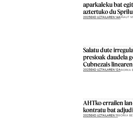
aparkaleku bat egi
aztertuko du Spril
2025EKO UZTAILAREN 14A
IÑAUT 
Salatu dute irregul
presioak daudela go
Cubnezais linearen
2025EKO UZTAILAREN 12A
GORKA 
AHTko errailen lan
kontratu bat adjud
2025EKO UZTAILAREN 11
GORKA BE