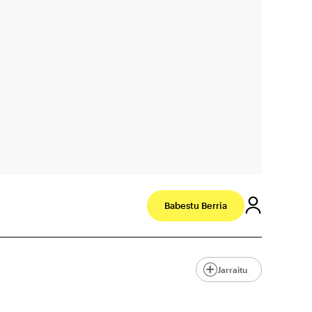
Babestu Berria
Jarraitu