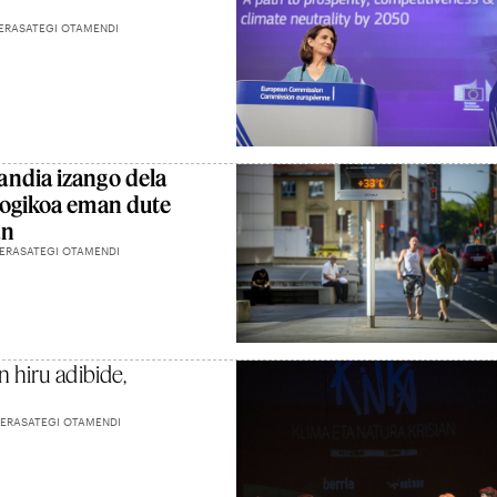
ERASATEGI OTAMENDI
andia izango dela
logikoa eman dute
an
ERASATEGI OTAMENDI
 hiru adibide,
ERASATEGI OTAMENDI