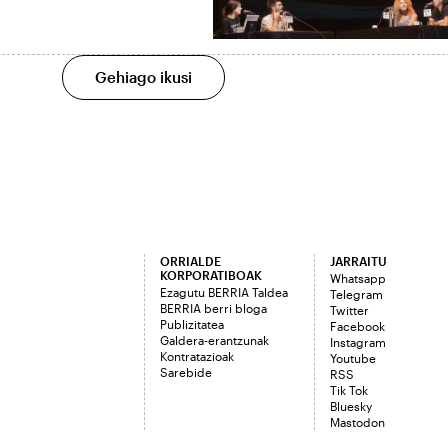
Gehiago ikusi
ORRIALDE
JARRAITU
KORPORATIBOAK
Whatsapp
Ezagutu BERRIA Taldea
Telegram
BERRIA berri bloga
Twitter
Publizitatea
Facebook
Galdera-erantzunak
Instagram
Kontratazioak
Youtube
Sarebide
RSS
Tik Tok
Bluesky
Mastodon