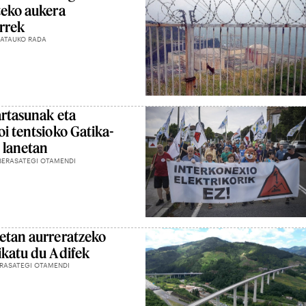
teko aukera
urrek
MATAUKO RADA
artasunak eta
i tentsioko Gatika-
 lanetan
BERASATEGI OTAMENDI
etan aurreratzeko
ikatu du Adifek
RASATEGI OTAMENDI