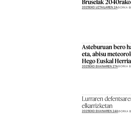
Bruselak 2040rako
2025EKO UZTAILAREN 2A
GORKA B
Asteburuan bero h
eta, abisu meteoro
Hego Euskal Herri
2025EKO EKAINAREN 27A
GORKA B
Lurraren defentsaren
elkarrizketan
2025EKO EKAINAREN 24A
GORKA B