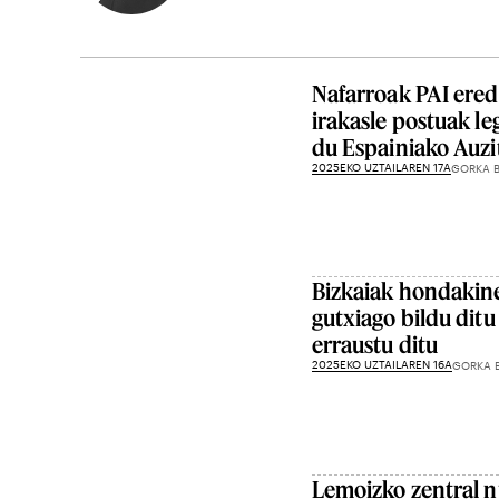
Nafarroak PAI ered
irakasle postuak le
du Espainiako Auzi
2025EKO UZTAILAREN 17A
GORKA B
Bizkaiak hondakin
gutxiago bildu ditu
erraustu ditu
2025EKO UZTAILAREN 16A
GORKA 
Lemoizko zentral n