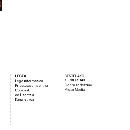
LEGEA
BESTELAKO
ZERBITZUAK
Lege informazioa
Bidera zerbitzuak
Pribatutasun politika
Midas Media
Cookieak
cc Lizentzia
Kanal etikoa