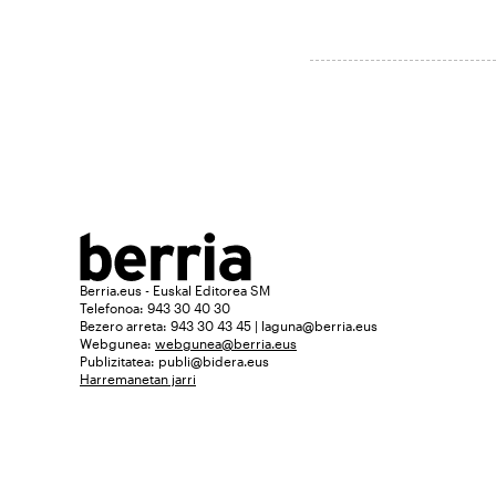
Berria.eus - Euskal Editorea SM
Telefonoa: 943 30 40 30
Bezero arreta: 943 30 43 45 | laguna@berria.eus
Webgunea:
webgunea@berria.eus
Publizitatea:
publi@bidera.eus
Harremanetan jarri