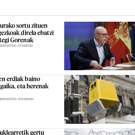
urako sortu zituen
gezkoak direla ebatzi
tegi Gorenak
ERASATEGI OTAMENDI
en erdiak baino
 gaika, eta herenak
BERASATEGI OTAMENDI
uklearretik gertu