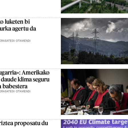
o luketen bi
aurka agertu da
ERASATEGI OTAMENDI
garria»: Amerikako
 daude klima seguru
a babestera
ERASATEGI OTAMENDI
iztea proposatu du