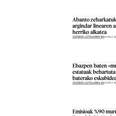
Abanto zeharkatuk
argindar linearen 
herriko alkatea
2025EKO UZTAILAREN 9A
GORKA B
Ebazpen baten «mu
estatuak behartuta
baterako eskubide
2025EKO UZTAILAREN 4A
GORKA B
Emisioak %90 murr