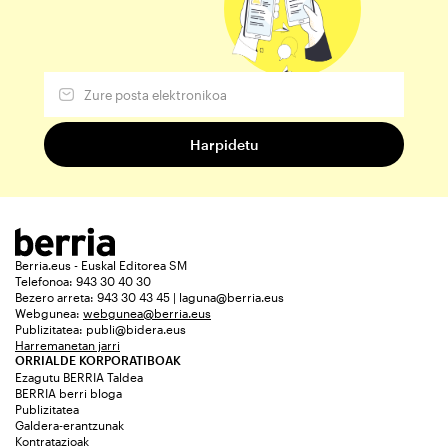
Berria.eus - Euskal Editorea SM
Telefonoa: 943 30 40 30
Bezero arreta: 943 30 43 45 | laguna@berria.eus
Webgunea:
webgunea@berria.eus
Publizitatea:
publi@bidera.eus
Harremanetan jarri
ORRIALDE KORPORATIBOAK
Ezagutu BERRIA Taldea
BERRIA berri bloga
Publizitatea
Galdera-erantzunak
Kontratazioak