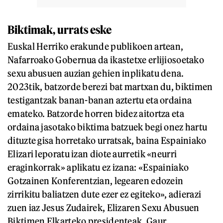
Biktimak, urrats eske
Euskal Herriko erakunde publikoen artean,
Nafarroako Gobernua da ikastetxe erlijiosoetako
sexu abusuen auzian gehien inplikatu dena.
2023tik, batzorde berezi bat martxan du, biktimen
testigantzak banan-banan aztertu eta ordaina
emateko. Batzorde horren bidez aitortza eta
ordaina jasotako biktima batzuek begi onez hartu
dituzte gisa horretako urratsak, baina Espainiako
Elizari leporatu izan diote aurretik «neurri
eraginkorrak» aplikatu ez izana: «Espainiako
Gotzainen Konferentzian, legearen edozein
zirrikitu baliatzen dute ezer ez egiteko», adierazi
zuen iaz Jesus Zudairek, Elizaren Sexu Abusuen
Biktimen Elkarteko presidenteak. Gaur