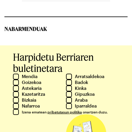
NABARMENDUAK
Harpidetu Berriaren
buletinetara
Mendia
Arratsaldekoa
Goizekoa
Badok
Astekaria
Kinka
Kazetaritza
Gipuzkoa
Bizkaia
Araba
Nafarroa
Iparraldea
Izena ematean
pribatutasun politika
onartzen duzu.