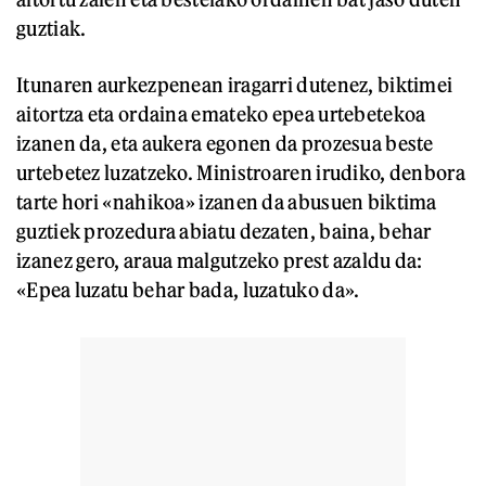
guztiak.
Itunaren aurkezpenean iragarri dutenez, biktimei
aitortza eta ordaina emateko epea urtebetekoa
izanen da, eta aukera egonen da prozesua beste
urtebetez luzatzeko. Ministroaren irudiko, denbora
tarte hori «nahikoa» izanen da abusuen biktima
guztiek prozedura abiatu dezaten, baina, behar
izanez gero, araua malgutzeko prest azaldu da:
«Epea luzatu behar bada, luzatuko da».