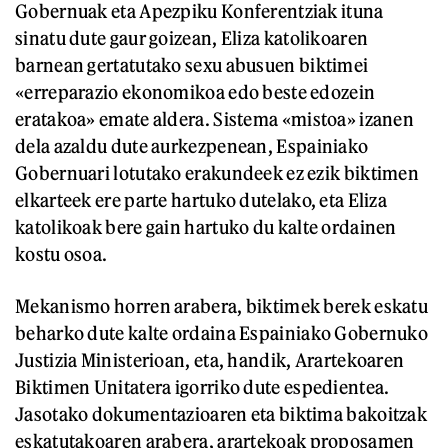
Gobernuak eta Apezpiku Konferentziak ituna
sinatu dute gaur goizean, Eliza katolikoaren
barnean gertatutako sexu abusuen biktimei
«erreparazio ekonomikoa edo beste edozein
eratakoa» emate aldera. Sistema «mistoa» izanen
dela azaldu dute aurkezpenean, Espainiako
Gobernuari lotutako erakundeek ez ezik biktimen
elkarteek ere parte hartuko dutelako, eta Eliza
katolikoak bere gain hartuko du kalte ordainen
kostu osoa.
Mekanismo horren arabera, biktimek berek eskatu
beharko dute kalte ordaina Espainiako Gobernuko
Justizia Ministerioan, eta, handik, Arartekoaren
Biktimen Unitatera igorriko dute espedientea.
Jasotako dokumentazioaren eta biktima bakoitzak
eskatutakoaren arabera, arartekoak proposamen