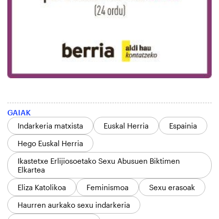
GAIAK
Indarkeria matxista
Euskal Herria
Espainia
Hego Euskal Herria
Ikastetxe Erlijiosoetako Sexu Abusuen Biktimen
Elkartea
Eliza Katolikoa
Feminismoa
Sexu erasoak
Haurren aurkako sexu indarkeria