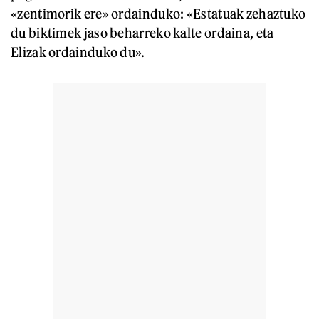
«zentimorik ere» ordainduko: «Estatuak zehaztuko
du biktimek jaso beharreko kalte ordaina, eta
Elizak ordainduko du».