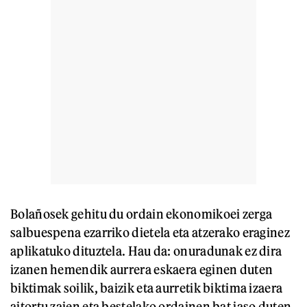
Bolañosek gehitu du ordain ekonomikoei zerga
salbuespena ezarriko dietela eta atzerako eraginez
aplikatuko dituztela. Hau da: onuradunak ez dira
izanen hemendik aurrera eskaera eginen duten
biktimak soilik, baizik eta aurretik biktima izaera
aitortu zaien eta bestelako ordainen bat jaso duten