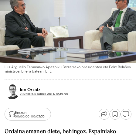
Luis Arguello Espainiako Apezpiku Batzarreko presidentea eta Felix Bolaños
ministroa, bilera batean. EFE
Ion Orzaiz
2026KO URTARRILAREN 8A
13:00
Entzun
00:00:00
00:05:55
Ordaina emanen diete, behingoz. Espainiako