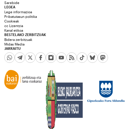
Sarebide
LEGEA
Lege informazioa
Pribatutasun politika
Cookieak
cc Lizentzia
Kanal etikoa
BESTELAKO ZERBITZUAK
Bidera zerbitzuak
Midas Media
JARRAITU