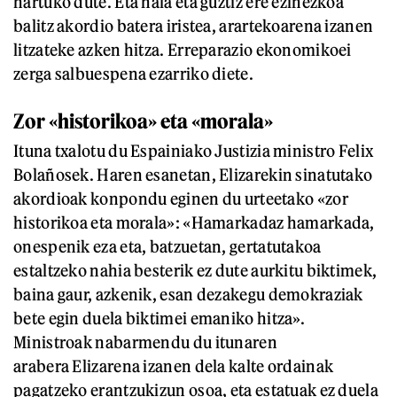
hartuko dute. Eta hala eta guztiz ere ezinezkoa
balitz akordio batera iristea, arartekoarena izanen
litzateke azken hitza. Erreparazio ekonomikoei
zerga salbuespena ezarriko diete.
Zor «historikoa» eta «morala»
Ituna txalotu du Espainiako Justizia ministro Felix
Bolañosek. Haren esanetan, Elizarekin sinatutako
akordioak konpondu eginen du urteetako «zor
historikoa eta morala»: «Hamarkadaz hamarkada,
onespenik eza eta, batzuetan, gertatutakoa
estaltzeko nahia besterik ez dute aurkitu biktimek,
baina gaur, azkenik, esan dezakegu demokraziak
bete egin duela biktimei emaniko hitza».
Ministroak nabarmendu du itunaren
arabera Elizarena izanen dela kalte ordainak
pagatzeko erantzukizun osoa, eta estatuak ez duela