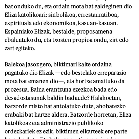
bat onduko du, eta ordain mota bat galdeginen dio
Eliza katolikoari: sinbolikoa, errestauratiboa,
espirituala edo ekonomikoa, kasuan-kasuan.
Espainiako Elizak, bestalde, proposamena
ebaluatuko du, eta txosten propioa ondu, zirt edo
zart egiteko.
Balekoa jasoz gero, biktimari kalte ordaina
pagatuko dio Elizak —edo bestelako erreparazio
mota bat emanen dio—, eta hortxe amaituko da
prozesua. Baina erantzuna ezezkoa bada edo
desadostasunak baldin badaude? Halakoetan,
batzorde misto bat antolatuko dute, ahobatezko
erabaki bat hartze aldera. Batzorde horretan, Eliza
katolikoaz eta administrazio publikoko
ordezkariek ez ezik, biktimen elkarteek ere parte