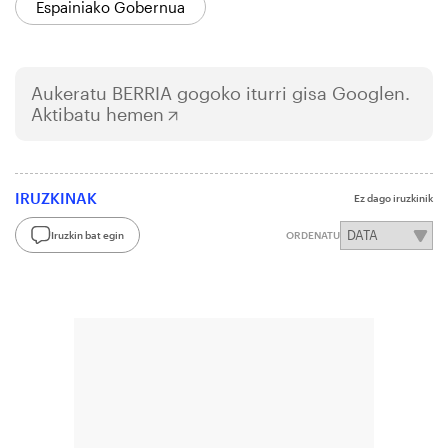
Espainiako Gobernua
Aukeratu
BERRIA
gogoko iturri gisa Googlen.
Aktibatu hemen
IRUZKINAK
Ez dago iruzkinik
Iruzkin bat egin
ORDENATU