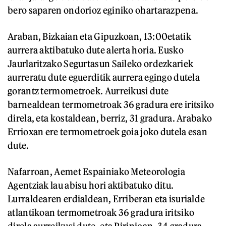
bero saparen ondorioz eginiko ohartarazpena.
Araban, Bizkaian eta Gipuzkoan, 13:00etatik
aurrera aktibatuko dute alerta horia. Eusko
Jaurlaritzako Segurtasun Saileko ordezkariek
aurreratu dute eguerditik aurrera egingo dutela
gorantz termometroek. Aurreikusi dute
barnealdean termometroak 36 gradura ere iritsiko
direla, eta kostaldean, berriz, 31 gradura. Arabako
Errioxan ere termometroek goia joko dutela esan
dute.
Nafarroan, Aemet Espainiako Meteorologia
Agentziak lau abisu hori aktibatuko ditu.
Lurraldearen erdialdean, Erriberan eta isurialde
atlantikoan termometroak 36 gradura iritsiko