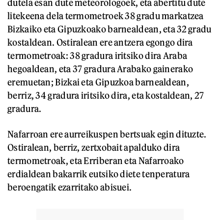
dutela esan dute meteorologoek, eta abertitu dute
litekeena dela termometroek 38 gradu markatzea
Bizkaiko eta Gipuzkoako barnealdean, eta 32 gradu
kostaldean. Ostiralean ere antzera egongo dira
termometroak: 38 gradura iritsiko dira Araba
hegoaldean, eta 37 gradura Arabako gainerako
eremuetan; Bizkai eta Gipuzkoa barnealdean,
berriz, 34 gradura iritsiko dira, eta kostaldean, 27
gradura.
Nafarroan ere aurreikuspen bertsuak egin dituzte.
Ostiralean, berriz, zertxobait apalduko dira
termometroak, eta Erriberan eta Nafarroako
erdialdean bakarrik eutsiko diete tenperatura
beroengatik ezarritako abisuei.