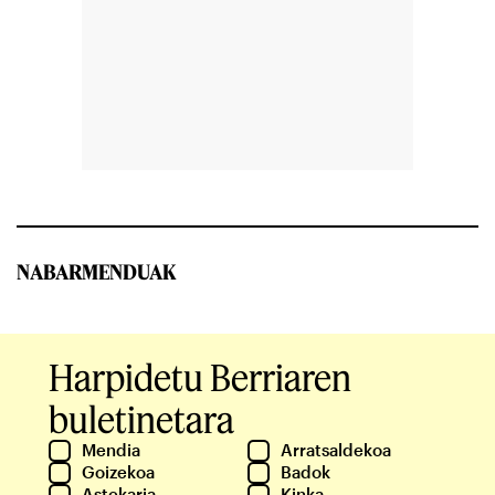
NABARMENDUAK
Harpidetu Berriaren
buletinetara
Mendia
Arratsaldekoa
Goizekoa
Badok
Astekaria
Kinka