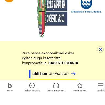
Zure babes ekonomikoari esker
egiten dugu kazetaritza
konprometitua.
BABESTU BERRIA
Egin zure ekarpena
Gaur
Azken berriak
Entzun BERRIA
Nire BERRIA
Atalak