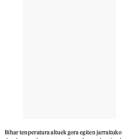
Bihar tenperatura altuek gora egiten jarraituko