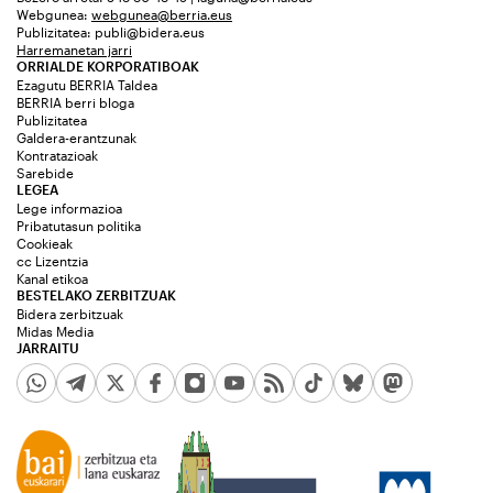
Webgunea:
webgunea@berria.eus
Publizitatea:
publi@bidera.eus
Harremanetan jarri
ORRIALDE KORPORATIBOAK
Ezagutu BERRIA Taldea
BERRIA berri bloga
Publizitatea
Galdera-erantzunak
Kontratazioak
Sarebide
LEGEA
Lege informazioa
Pribatutasun politika
Cookieak
cc Lizentzia
Kanal etikoa
BESTELAKO ZERBITZUAK
Bidera zerbitzuak
Midas Media
JARRAITU