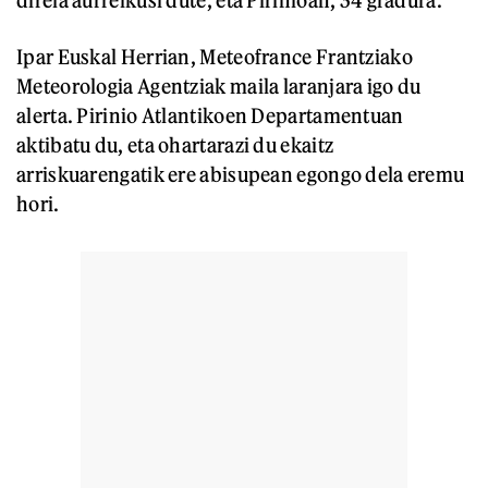
direla aurreikusi dute, eta Pirinioan, 34 gradura.
Ipar Euskal Herrian, Meteofrance Frantziako
Meteorologia Agentziak maila laranjara igo du
alerta. Pirinio Atlantikoen Departamentuan
aktibatu du, eta ohartarazi du ekaitz
arriskuarengatik ere abisupean egongo dela eremu
hori.