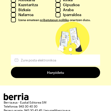
Kazetaritza
Gipuzkoa
Bizkaia
Araba
Nafarroa
Iparraldea
Izena ematean
pribatutasun politika
onartzen duzu.
Berria.eus - Euskal Editorea SM
Telefonoa: 943 30 40 30
Bezero arreta: 943 30 43 45 | laguna@berria.eus