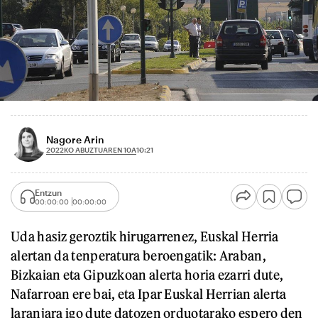
Nagore Arin
2022KO ABUZTUAREN 10A
10:21
Entzun
00:00:00
00:00:00
Uda hasiz geroztik hirugarrenez, Euskal Herria
alertan da tenperatura beroengatik: Araban,
Bizkaian eta Gipuzkoan alerta horia ezarri dute,
Nafarroan ere bai, eta Ipar Euskal Herrian alerta
laranjara igo dute datozen orduotarako espero den