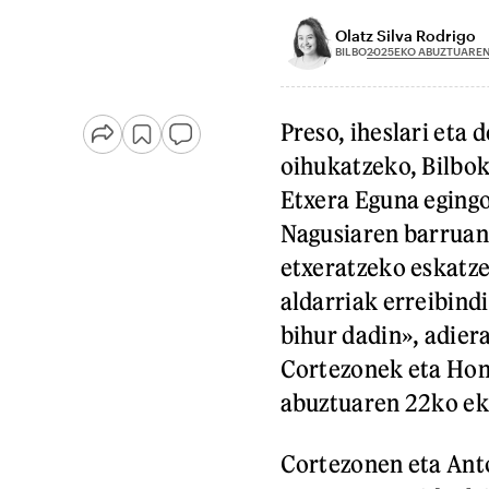
Olatz Silva Rodrigo
2025EKO ABUZTUAREN
BILBO
Preso, iheslari eta 
oihukatzeko, Bilbok
Etxera Eguna egingo
Nagusiaren barrua
etxeratzeko eskatze
aldarriak erreibindi
bihur dadin», adier
Cortezonek eta Hon
abuztuaren 22ko eki
Cortezonen eta Anto