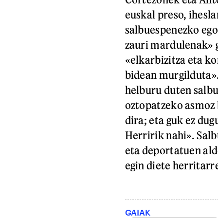
euskal preso, ihesl
salbuespenezko ego
zauri mardulenak» g
«elkarbizitza eta 
bidean murgilduta»
helburu duten salbu
oztopatzeko asmoz b
dira; eta guk ez dug
Herririk nahi». Salb
eta deportatuen ald
egin diete herritarre
GAIAK