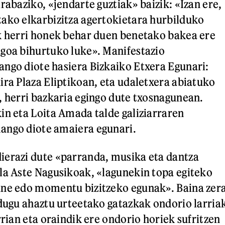
rabaziko, «jendarte guztiak» baizik: «Izan ere,
ako elkarbizitza agertokietara hurbilduko
k herri honek behar duen benetako bakea ere
goa bihurtuko luke». Manifestazio
ngo diote hasiera Bizkaiko Etxera Egunari:
ira Plaza Eliptikoan, eta udaletxera abiatuko
, herri bazkaria egingo dute txosnagunean.
in eta Loita Amada talde galiziarraren
ango diote amaiera egunari.
ierazi dute «parranda, musika eta dantza
la Aste Nagusikoak, «lagunekin topa egiteko
une edo momentu bizitzeko egunak». Baina zer
 dugu ahaztu urteetako gatazkak ondorio larria
rrian eta oraindik ere ondorio horiek sufritzen