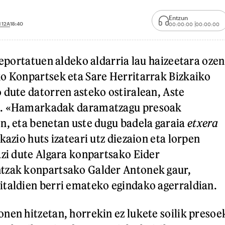
Entzun
 12A
15:40
00:00:00
00:00:00
deportatuen aldeko aldarria lau haizeetara ozen
o Konpartsek eta Sare Herritarrak Bizkaiko
 dute datorren asteko ostiralean, Aste
n. «Hamarkadak daramatzagu presoak
n, eta benetan uste dugu badela garaia
etxera
kazio huts izateari utz diezaion eta lorpen
azi dute Algara konpartsako Eider
tzak konpartsako Galder Antonek gaur,
taldien berri emateko egindako agerraldian.
nen hitzetan, horrekin ez lukete soilik presoe