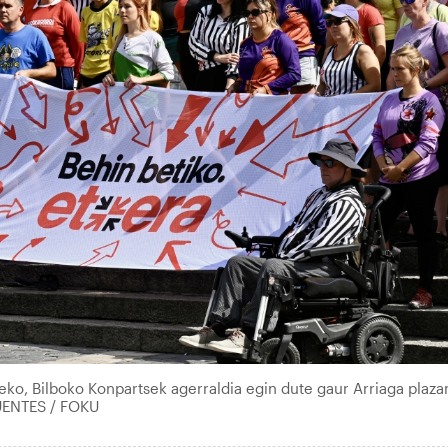
ko, Bilboko Konpartsek agerraldia egin dute gaur Arriaga plaza
UENTES / FOKU