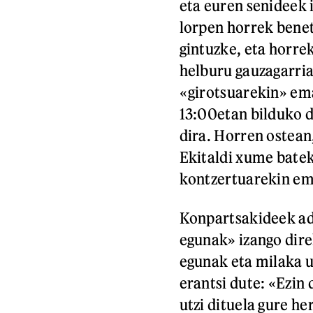
eta euren senideek i
lorpen horrek benet
gintuzke, eta horre
helburu gauzagarria
«girotsuarekin» ema
13:00etan bilduko d
dira. Horren ostean
Ekitaldi xume batek
kontzertuarekin em
Konpartsakideek ad
egunak» izango dire
egunak eta milaka 
erantsi dute: «Ezin
utzi dituela gure he