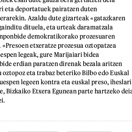
ari eta deportatuek pairatzen duten
erarekin. Azaldu dute gizarteak «gatazkaren
ainditu dituela, eta urteak daramatzala
konponbide demokratikorako prozesuaren
. «Presoen etxeratze prozesua oztopatzea
espen legeak, gure Marijaiari bidea
ide erdian paratzen direnak bezala aritzen
u oztopoz eta trabaz beteriko Bilbo edo Euskal
uespen legeen kontra eta euskal preso, iheslari
e, Bizkaiko Etxera Egunean parte hartzeko dei
i.