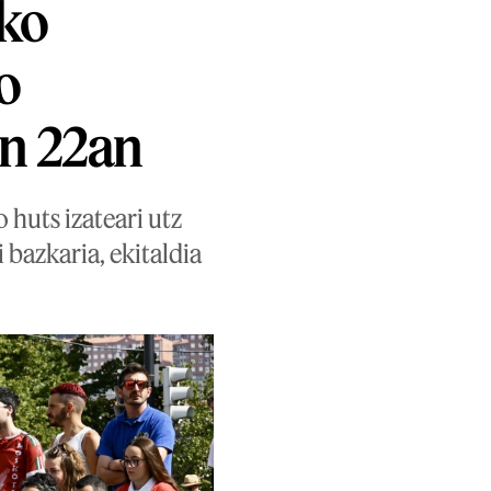
eko
o
en 22an
 huts izateari utz
 bazkaria, ekitaldia