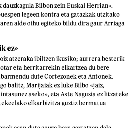
ak dauzkagula Bilbon zein Euskal Herrian».
buespen legeen kontra eta gatazkak utzitako
aren alde oihu egiteko bildu dira gaur Arriaga
ik ez»
oiz atzeraka ibiltzen ikusiko; aurrera besterik
zotar eta herritarrekin elkartzea du bere
abarmendu dute Cortezonek eta Antonek.
go balitz, Marijaiak ez luke Bilbo «jaiz,
intasunez aseko», eta Aste Nagusia ez litzatek
zatekeelako elkarbizitza guztiz bermatua
nek esan dute gauza bera gertatzen dela