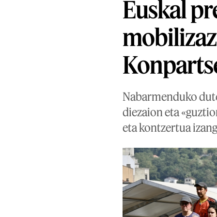
Euskal pr
mobilizaz
Konpartse
Nabarmenduko dute ba
diezaion eta «guztio
eta kontzertua izan