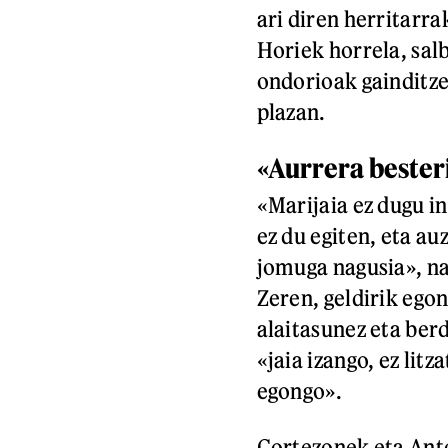
ari diren herritarr
Horiek horrela, sal
ondorioak gainditze
plazan.
«Aurrera bester
«Marijaia ez dugu in
ez du egiten, eta au
jomuga nagusia», n
Zeren, geldirik egon
alaitasunez eta berd
«jaia izango, ez lit
egongo».
Cortezonek eta Anto