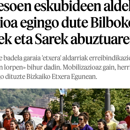
esoen eskubideen ald
ioa egingo dute Bilbok
k eta Sarek abuztuar
dela garaia 'etxera' aldarriak erreibindikazio
n lorpen» bihur dadin. Mobilizazioaz gain, herri
go dituzte Bizkaiko Etxera Egunean.