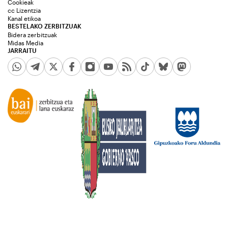
Cookieak
cc Lizentzia
Kanal etikoa
BESTELAKO ZERBITZUAK
Bidera zerbitzuak
Midas Media
JARRAITU