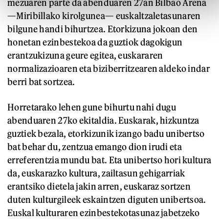
mezuaren parte da abenduaren 27an Bilbao Arena
—Miribillako kirolgunea— euskaltzaletasunaren
bilgune handi bihurtzea. Etorkizuna jokoan den
honetan ezinbestekoa da guztiok dagokigun
erantzukizuna geure egitea, euskararen
normalizazioaren eta biziberritzearen aldeko indar
berri bat sortzea.
Horretarako lehen gune bihurtu nahi dugu
abenduaren 27ko ekitaldia. Euskarak, hizkuntza
guztiek bezala, etorkizunik izango badu unibertso
bat behar du, zentzua emango dion irudi eta
erreferentzia mundu bat. Eta unibertso hori kultura
da, euskarazko kultura, zailtasun gehigarriak
erantsiko dietela jakin arren, euskaraz sortzen
duten kulturgileek eskaintzen diguten unibertsoa.
Euskal kulturaren ezinbestekotasunaz jabetzeko