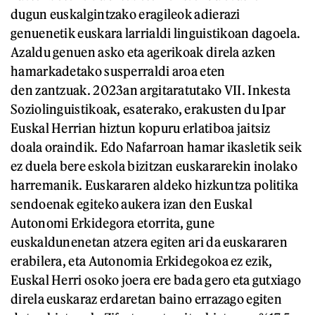
dugun euskalgintzako eragileok adierazi
genuenetik euskara larrialdi linguistikoan dagoela.
Azaldu genuen asko eta agerikoak direla azken
hamarkadetako susperraldi aroa eten
den zantzuak. 2023an argitaratutako VII. Inkesta
Soziolinguistikoak, esaterako, erakusten du Ipar
Euskal Herrian hiztun kopuru erlatiboa jaitsiz
doala oraindik. Edo Nafarroan hamar ikasletik seik
ez duela bere eskola bizitzan euskararekin inolako
harremanik. Euskararen aldeko hizkuntza politika
sendoenak egiteko aukera izan den Euskal
Autonomi Erkidegora etorrita, gune
euskaldunenetan atzera egiten ari da euskararen
erabilera, eta Autonomia Erkidegokoa ez ezik,
Euskal Herri osoko joera ere bada gero eta gutxiago
direla euskaraz erdaretan baino errazago egiten