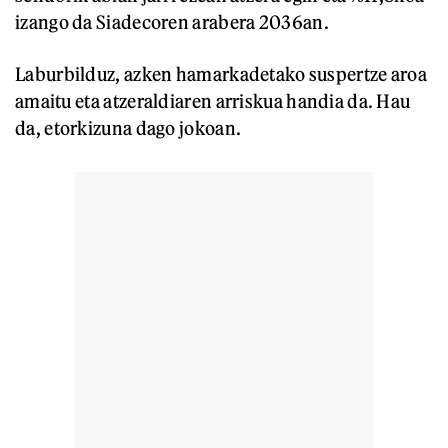
izango da Siadecoren arabera 2036an.
Laburbilduz, azken hamarkadetako suspertze aroa
amaitu eta atzeraldiaren arriskua handia da. Hau
da, etorkizuna dago jokoan.