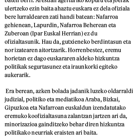
baten berri. Arestian agerturiko kopuru eta joerak
ulertzeko ezin baita ahaztu euskara ez dela ofiziala
bere lurraldearen zati handi batean: Nafarroa
gehienean, Lapurdin, Nafarroa Beherean eta
Zuberoan (Ipar Euskal Herrian) ez du
ofizialtasunik. Hau da, gutxieneko berdintasun eta
nor izatearen aitortzarik. Horrenbestez, eremu
horietan ez dago euskararen aldeko hizkuntza
politikak segurtasunez eta iraunkorki egiteko
aukerarik.
Era berean, azken bolada jadanik luzeko oldarraldi
judizial, politiko eta mediatikoa Araba, Bizkai,
Gipuzkoa eta Nafarroan euskaldun izendatutako
eremuko koofizialtasuna zalantzan jartzen ari da,
minorizazioa gainditzeko behar diren hizkuntza
politikako neurriak eraisten ari baita.