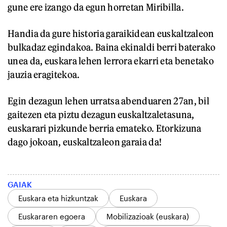
gune ere izango da egun horretan Miribilla.
Handia da gure historia garaikidean euskaltzaleon
bulkadaz egindakoa. Baina ekinaldi berri baterako
unea da, euskara lehen lerrora ekarri eta benetako
jauzia eragitekoa.
Egin dezagun lehen urratsa abenduaren 27an, bil
gaitezen eta piztu dezagun euskaltzaletasuna,
euskarari pizkunde berria emateko. Etorkizuna
dago jokoan, euskaltzaleon garaia da!
GAIAK
Euskara eta hizkuntzak
Euskara
Euskararen egoera
Mobilizazioak (euskara)