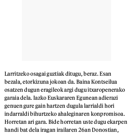
Larritzeko osagai guztiak ditugu, beraz. Esan
bezala, etorkizuna jokoan da. Baina Kontseilua
osatzen dugun eragileok argi dugu itxaropenerako
garaia dela. Iazko Euskararen Egunean adierazi
genuen gure gain hartzen dugula larrialdi hori
indarraldi bihurtzeko ahaleginaren konpromisoa.
Horretan ari gara. Bide horretan uste dugu ekarpen
handi bat dela iragan irailaren 26an Donostian,