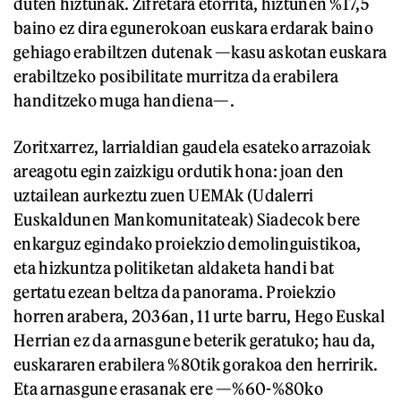
duten hiztunak. Zifretara etorrita, hiztunen %17,5
baino ez dira egunerokoan euskara erdarak baino
gehiago erabiltzen dutenak —kasu askotan euskara
erabiltzeko posibilitate murritza da erabilera
handitzeko muga handiena—.
Zoritxarrez, larrialdian gaudela esateko arrazoiak
areagotu egin zaizkigu ordutik hona: joan den
uztailean aurkeztu zuen UEMAk (Udalerri
Euskaldunen Mankomunitateak) Siadecok bere
enkarguz egindako proiekzio demolinguistikoa,
eta hizkuntza politiketan aldaketa handi bat
gertatu ezean beltza da panorama. Proiekzio
horren arabera, 2036an, 11 urte barru, Hego Euskal
Herrian ez da arnasgune beterik geratuko; hau da,
euskararen erabilera %80tik gorakoa den herririk.
Eta arnasgune erasanak ere —%60-%80ko