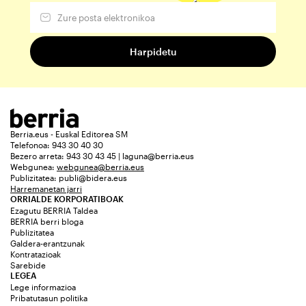
Berria.eus - Euskal Editorea SM
Telefonoa: 943 30 40 30
Bezero arreta: 943 30 43 45 | laguna@berria.eus
Webgunea:
webgunea@berria.eus
Publizitatea:
publi@bidera.eus
Harremanetan jarri
ORRIALDE KORPORATIBOAK
Ezagutu BERRIA Taldea
BERRIA berri bloga
Publizitatea
Galdera-erantzunak
Kontratazioak
Sarebide
LEGEA
Lege informazioa
Pribatutasun politika