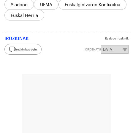
Siadeco
UEMA
Euskalgintzaren Kontseilua
Euskal Herria
IRUZKINAK
Ez dago iruzkinik
Iruzkin bat egin
ORDENATU