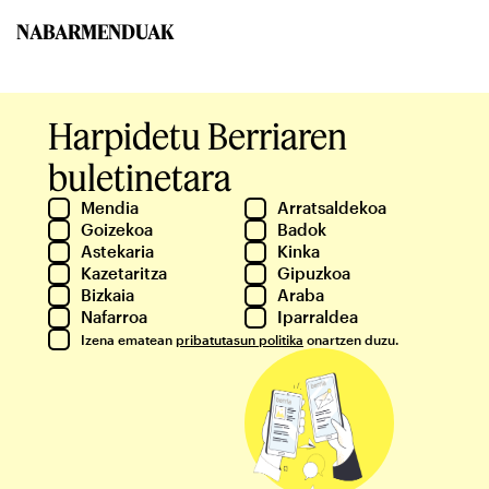
NABARMENDUAK
Harpidetu Berriaren
buletinetara
Mendia
Arratsaldekoa
Goizekoa
Badok
Astekaria
Kinka
Kazetaritza
Gipuzkoa
Bizkaia
Araba
Nafarroa
Iparraldea
Izena ematean
pribatutasun politika
onartzen duzu.