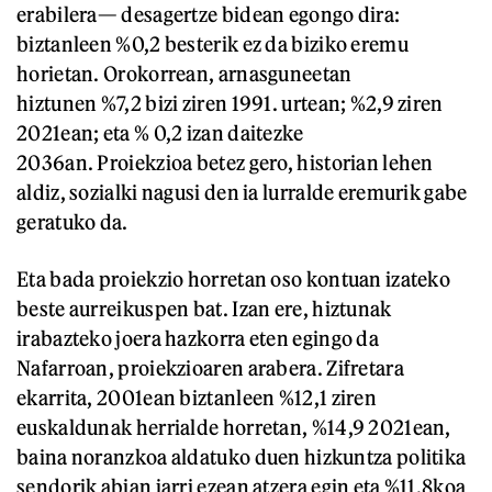
erabilera— desagertze bidean egongo dira:
biztanleen %0,2 besterik ez da biziko eremu
horietan. Orokorrean, arnasguneetan
hiztunen %7,2 bizi ziren 1991. urtean; %2,9 ziren
2021ean; eta % 0,2 izan daitezke
2036an. Proiekzioa betez gero, historian lehen
aldiz, sozialki nagusi den ia lurralde eremurik gabe
geratuko da.
Eta bada proiekzio horretan oso kontuan izateko
beste aurreikuspen bat. Izan ere, hiztunak
irabazteko joera hazkorra eten egingo da
Nafarroan, proiekzioaren arabera. Zifretara
ekarrita, 2001ean biztanleen %12,1 ziren
euskaldunak herrialde horretan, %14,9 2021ean,
baina noranzkoa aldatuko duen hizkuntza politika
sendorik abian jarri ezean atzera egin eta %11,8koa