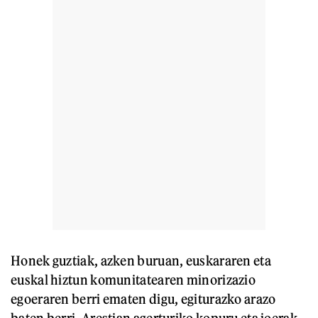
Honek guztiak, azken buruan, euskararen eta
euskal hiztun komunitatearen minorizazio
egoeraren berri ematen digu, egiturazko arazo