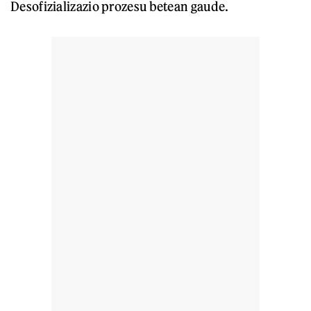
Desofizializazio prozesu betean gaude.