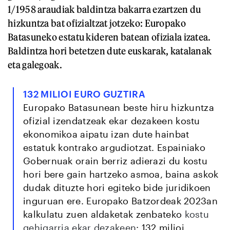
1/1958 araudiak baldintza bakarra ezartzen du
hizkuntza bat ofizialtzat jotzeko: Europako
Batasuneko estatu kideren batean ofiziala izatea.
Baldintza hori betetzen dute euskarak, katalanak
eta galegoak.
132 MILIOI EURO GUZTIRA
Europako Batasunean beste hiru hizkuntza
ofizial izendatzeak ekar dezakeen kostu
ekonomikoa aipatu izan dute hainbat
estatuk kontrako argudiotzat. Espainiako
Gobernuak orain berriz adierazi du kostu
hori bere gain hartzeko asmoa, baina askok
dudak dituzte hori egiteko bide juridikoen
inguruan ere. Europako Batzordeak 2023an
kalkulatu zuen aldaketak zenbateko
kostu
gehigarria ekar dezakeen
: 132 milioi