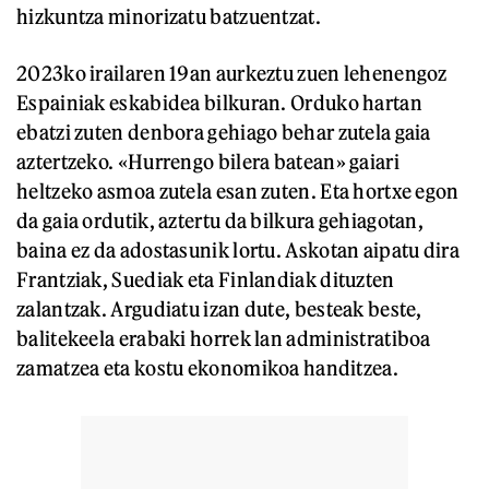
hizkuntza minorizatu batzuentzat.
2023ko irailaren 19an aurkeztu zuen lehenengoz
Espainiak eskabidea bilkuran. Orduko hartan
ebatzi zuten denbora gehiago behar zutela gaia
aztertzeko. «Hurrengo bilera batean» gaiari
heltzeko asmoa zutela esan zuten. Eta hortxe egon
da gaia ordutik, aztertu da bilkura gehiagotan,
baina ez da adostasunik lortu. Askotan aipatu dira
Frantziak, Suediak eta Finlandiak dituzten
zalantzak. Argudiatu izan dute, besteak beste,
balitekeela erabaki horrek lan administratiboa
zamatzea eta kostu ekonomikoa handitzea.