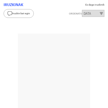
IRUZKINAK
Ez dago iruzkinik
Iruzkin bat egin
ORDENATU