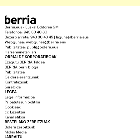
Berria.eus - Euskal Editorea SM
Telefonoa: 943 30 40 30
Bezero arreta: 943 30 43 45 | laguna@berria.eus
Webgunea:
webgunea@berria.eus
Publizitatea:
publi@bidera.eus
Harremanetan jarri
ORRIALDE KORPORATIBOAK
Ezagutu BERRIA Taldea
BERRIA berri bloga
Publizitatea
Galdera-erantzunak
Kontratazioak
Sarebide
LEGEA
Lege informazioa
Pribatutasun politika
Cookieak
cc Lizentzia
Kanal etikoa
BESTELAKO ZERBITZUAK
Bidera zerbitzuak
Midas Media
JARRAITU