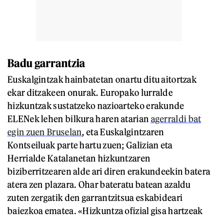
Badu garrantzia
Euskalgintzak hainbatetan onartu ditu aitortzak
ekar ditzakeen onurak. Europako lurralde
hizkuntzak sustatzeko nazioarteko erakunde
ELENek lehen bilkura haren atarian
agerraldi bat
egin zuen Bruselan
, eta Euskalgintzaren
Kontseiluak parte hartu zuen; Galizian eta
Herrialde Katalanetan hizkuntzaren
biziberritzearen alde ari diren erakundeekin batera
atera zen plazara. Ohar bateratu batean azaldu
zuten zergatik den garrantzitsua eskabideari
baiezkoa ematea. «Hizkuntza ofizial gisa hartzeak