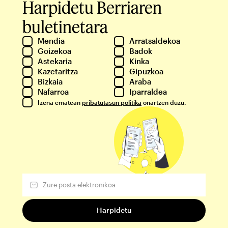
Harpidetu Berriaren
buletinetara
Mendia
Arratsaldekoa
Goizekoa
Badok
Astekaria
Kinka
Kazetaritza
Gipuzkoa
Bizkaia
Araba
Nafarroa
Iparraldea
Izena ematean
pribatutasun politika
onartzen duzu.