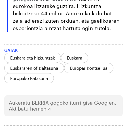
eurokoa litzateke guztira. Hizkuntza
bakoitzeko 44 milioi. Atariko kalkulu bat
zela adierazi zuten orduan, eta gaelikoaren
esperientzia aintzat hartuta egin zutela.
GAIAK
Euskara eta hizkuntzak
Euskara
Euskararen ofizialtasuna
Europar Kontseilua
Europako Batasuna
Aukeratu
BERRIA
gogoko iturri gisa Googlen.
Aktibatu hemen