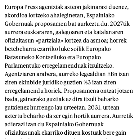
Europa Press agentziak asteon jakinarazi duenez,
akordioa lortzeko ahaleginetan, Espainiako
Gobernuak proposamen bat aurkeztu du. 2027tik
aurrera euskararen, galegoaren eta katalanaren
ofizialtasun «partziala» lortzea da asmoa; horrek
betebeharra ezarriko luke soilik Europako
Batasuneko Kontseiluko eta Europako
Parlamentuko erregelamenduak itzultzeko.
Agentziaren arabera, aurreko legealdian EBn izan
ziren ekinbide juridiko guztien %3 izan ziren
erregelamendu horiek. Proposamena ontzat jotzen
bada, gainerako guztiak ez dira itzuli beharko
gutxienez hurrengo lau urteetan. 2031. urtean
aztertu beharko da zer egin hortik aurrera. Aurretik
adierazi izan du Espainiako Gobernuak
ofizialtasunak ekarriko dituen kostuak bere gain