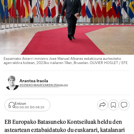
Espainiako Atzerri ministro Jose Manuel Albares eskakizuna aurkezteko
agerraldira bidean, 2023ko irailaren 19an, Bruselan. OLIVIER HOSLET / EFE
Arantxa Iraola
2025EKO MAIATZAREN 25A
05:00
Entzun
00:00:00
00:06:20
EB Europako Batasuneko Kontseiluak heldu den
asteartean eztabaidatuko du euskarari, katalanari