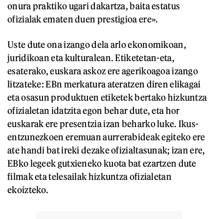
onura praktiko ugari dakartza, baita estatus
ofizialak ematen duen prestigioa ere».
Uste dute ona izango dela arlo ekonomikoan,
juridikoan eta kulturalean. Etiketetan-eta,
esaterako, euskara askoz ere agerikoagoa izango
litzateke: EBn merkatura ateratzen diren elikagai
eta osasun produktuen etiketek bertako hizkuntza
ofizialetan idatzita egon behar dute, eta hor
euskarak ere presentzia izan beharko luke. Ikus-
entzunezkoen eremuan aurrerabideak egiteko ere
ate handi bat ireki dezake ofizialtasunak; izan ere,
EBko legeek gutxieneko kuota bat ezartzen dute
filmak eta telesailak hizkuntza ofizialetan
ekoizteko.