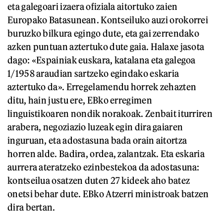
eta galegoari izaera ofiziala aitortuko zaien
Europako Batasunean. Kontseiluko auzi orokorrei
buruzko bilkura egingo dute, eta gai zerrendako
azken puntuan aztertuko dute gaia. Halaxe jasota
dago: «Espainiak euskara, katalana eta galegoa
1/1958 araudian sartzeko egindako eskaria
aztertuko da». Erregelamendu horrek zehazten
ditu, hain justu ere, EBko erregimen
linguistikoaren nondik norakoak. Zenbait iturriren
arabera, negoziazio luzeak egin dira gaiaren
inguruan, eta adostasuna bada orain aitortza
horren alde. Badira, ordea, zalantzak. Eta eskaria
aurrera ateratzeko ezinbestekoa da adostasuna:
kontseilua osatzen duten 27 kideek aho batez
onetsi behar dute. EBko Atzerri ministroak batzen
dira bertan.