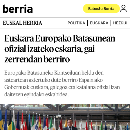
Babestu Berria
EUSKAL HERRIA
POLITIKA
EUSKARA
HEZKUN
Euskara Europako Batasunean
ofizial izateko eskaria, gai
zerrendan berriro
Europako Batasuneko Kontseiluan heldu den
asteartean aztertuko dute berriro Espainiako
Gobernuak euskara, galegoa eta katalana ofizial izan
daitezen egindako eskabidea.