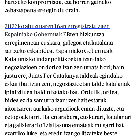
hartzeko konpromisoa, eta horren gaineko
zehaztapena ere egin du orain.
2023ko abuztuaren 16an erregistratu zuen
Espainiako Gobernuak
EBren hizkuntza
erregimenean euskara, galegoa eta katalana
sartzeko eskabidea. Espainiako Gobernuak
Kataluniako indar politikoekin izandako
negoziazioen ondorioa izan zen urrats hori; hain
justu ere, Junts Per Catalunya taldeak egindako
eskari bat izan zen, negoziazioetan talde katalanak
ipini zituen baldintzetako bat. Ordutik, ordea,
bidea ez da samurra izan: zenbait estatuk
aitortzaren aurkako argudioak eman dituzte, eta
oztopoak jarri. Haien arabera, euskarari, katalanari
eta galizierari ofizialtasuna emateak mugarri bat
ezarriko luke, eta eredu izango litzateke beste