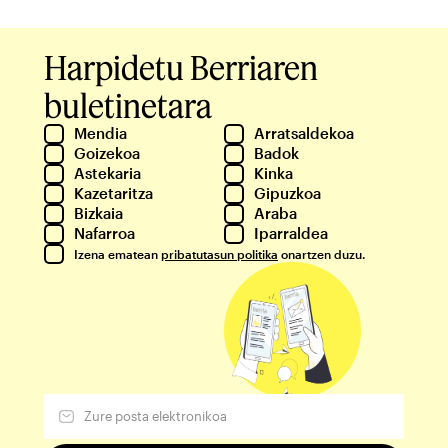
Harpidetu Berriaren
buletinetara
Mendia
Arratsaldekoa
Goizekoa
Badok
Astekaria
Kinka
Kazetaritza
Gipuzkoa
Bizkaia
Araba
Nafarroa
Iparraldea
Izena ematean
pribatutasun politika
onartzen duzu.