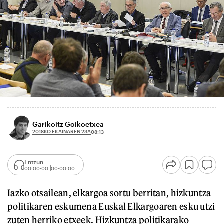
Garikoitz Goikoetxea
2018KO EKAINAREN 23A
08:13
Entzun
00:00:00
00:00:00
Iazko otsailean, elkargoa sortu berritan, hizkuntza
politikaren eskumena Euskal Elkargoaren esku utzi
zuten herriko etxeek. Hizkuntza politikarako