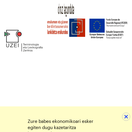
Zure babes ekonomikoari esker
egiten dugu kazetaritza