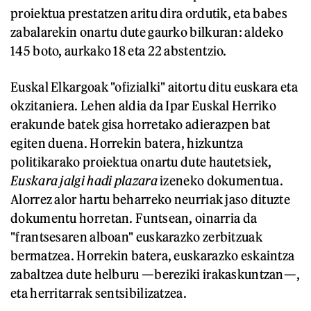
proiektua prestatzen aritu dira ordutik, eta babes
zabalarekin onartu dute gaurko bilkuran: aldeko
145 boto, aurkako 18 eta 22 abstentzio.
Euskal Elkargoak "ofizialki" aitortu ditu euskara eta
okzitaniera. Lehen aldia da Ipar Euskal Herriko
erakunde batek gisa horretako adierazpen bat
egiten duena. Horrekin batera, hizkuntza
politikarako proiektua onartu dute hautetsiek,
Euskara jalgi hadi plazara
izeneko dokumentua.
Alorrez alor hartu beharreko neurriak jaso dituzte
dokumentu horretan. Funtsean, oinarria da
"frantsesaren alboan" euskarazko zerbitzuak
bermatzea. Horrekin batera, euskarazko eskaintza
zabaltzea dute helburu —bereziki irakaskuntzan—,
eta herritarrak sentsibilizatzea.