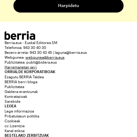
Berria.eus - Euskal Editorea SM
Telefonoa: 943 30 40 30
Bezero arreta: 943 30 43 45 | laguna@berria.eus
Webgunea:
webgunea@berria.eus
Publizitatea:
publi@bidera.eus
Harremanetan jarri
ORRIALDE KORPORATIBOAK
Ezagutu BERRIA Taldea
BERRIA berri bloga
Publizitatea
Galdera-erantzunak
Kontratazioak
Sarebide
LEGEA
Lege informazioa
Pribatutasun politika
Cookieak
cc Lizentzia
Kanal etikoa
BESTELAKO ZERBITZUAK