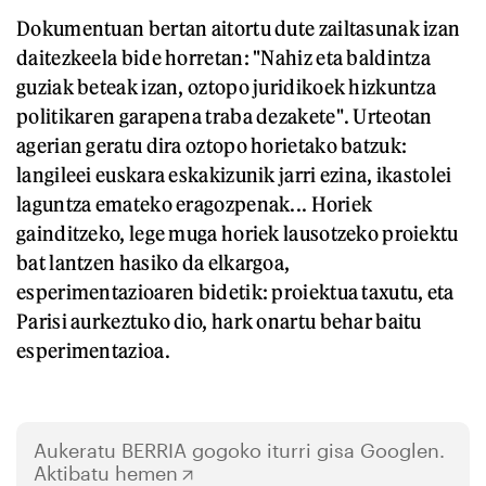
Dokumentuan bertan aitortu dute zailtasunak izan
daitezkeela bide horretan: "Nahiz eta baldintza
guziak beteak izan, oztopo juridikoek hizkuntza
politikaren garapena traba dezakete". Urteotan
agerian geratu dira oztopo horietako batzuk:
langileei euskara eskakizunik jarri ezina, ikastolei
laguntza emateko eragozpenak... Horiek
gainditzeko, lege muga horiek lausotzeko proiektu
bat lantzen hasiko da elkargoa,
esperimentazioaren bidetik: proiektua taxutu, eta
Parisi aurkeztuko dio, hark onartu behar baitu
esperimentazioa.
Aukeratu
BERRIA
gogoko iturri gisa Googlen.
Aktibatu hemen