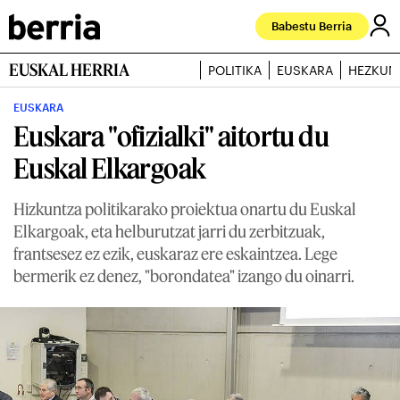
Babestu Berria
EUSKAL HERRIA
POLITIKA
EUSKARA
HEZKUN
EUSKARA
Euskara "ofizialki" aitortu du
Euskal Elkargoak
Hizkuntza politikarako proiektua onartu du Euskal
Elkargoak, eta helburutzat jarri du zerbitzuak,
frantsesez ez ezik, euskaraz ere eskaintzea. Lege
bermerik ez denez, "borondatea" izango du oinarri.