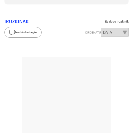
IRUZKINAK
Ez dago iruzkinik
Iruzkin bat egin
ORDENATU