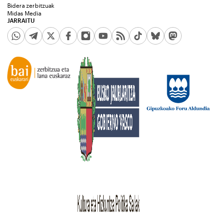
Bidera zerbitzuak
Midas Media
JARRAITU