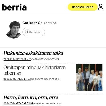
Babestu Berria
Garikoitz Goikoetxea
Jarraitu
Hizkuntza-eskakizunen talka
2026KO MAIATZAREN 31
GARIKOITZ GOIKOETXEA
Oroitzapen minduak historiaren
tabernan
2024KO UZTAILAREN 3A
GARIKOITZ GOIKOETXEA
Harro, herri, irri, orro, arre
2024KO MARTXOAREN 9A
GARIKOITZ GOIKOETXEA