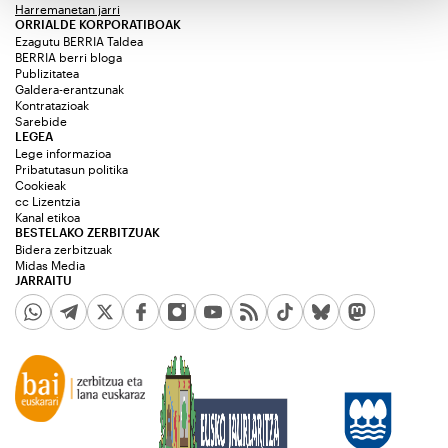
Harremanetan jarri
ORRIALDE KORPORATIBOAK
Ezagutu BERRIA Taldea
BERRIA berri bloga
Publizitatea
Galdera-erantzunak
Kontratazioak
Sarebide
LEGEA
Lege informazioa
Pribatutasun politika
Cookieak
cc Lizentzia
Kanal etikoa
BESTELAKO ZERBITZUAK
Bidera zerbitzuak
Midas Media
JARRAITU