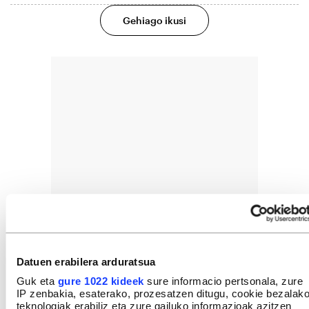
Gehiago ikusi
Datuen erabilera arduratsua
Guk eta
gure 1022 kideek
sure informacio pertsonala, zure
IP zenbakia, esaterako, prozesatzen ditugu, cookie bezalak
teknologiak erabiliz eta zure gailuko informazioak azitzen