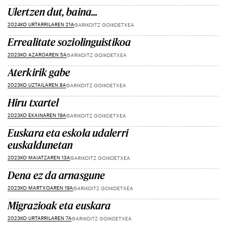
Ulertzen dut, baina...
2024KO URTARRILAREN 21A
GARIKOITZ GOIKOETXEA
Errealitate soziolinguistikoa
2023KO AZAROAREN 5A
GARIKOITZ GOIKOETXEA
Aterkirik gabe
2023KO UZTAILAREN 8A
GARIKOITZ GOIKOETXEA
Hiru txartel
2023KO EKAINAREN 19A
GARIKOITZ GOIKOETXEA
Euskara eta eskola udalerri
euskaldunetan
2023KO MAIATZAREN 13A
GARIKOITZ GOIKOETXEA
Dena ez da arnasgune
2023KO MARTXOAREN 19A
GARIKOITZ GOIKOETXEA
Migrazioak eta euskara
2023KO URTARRILAREN 7A
GARIKOITZ GOIKOETXEA