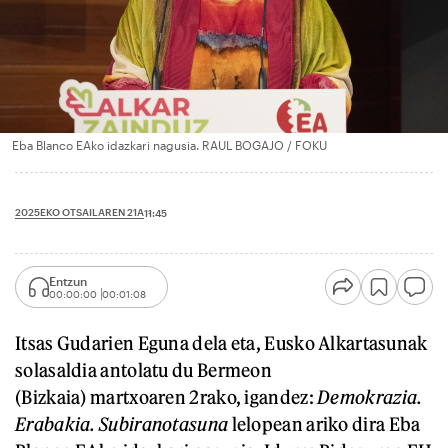
Eba Blanco EAko idazkari nagusia. RAUL BOGAJO / FOKU
2025EKO OTSAILAREN 21A
11:45
Entzun
00:00:00
00:01:08
Itsas Gudarien Eguna dela eta, Eusko Alkartasunak
solasaldia antolatu du Bermeon
(Bizkaia) martxoaren 2rako, igandez:
Demokrazia.
Erabakia. Subiranotasuna
lelopean ariko dira Eba