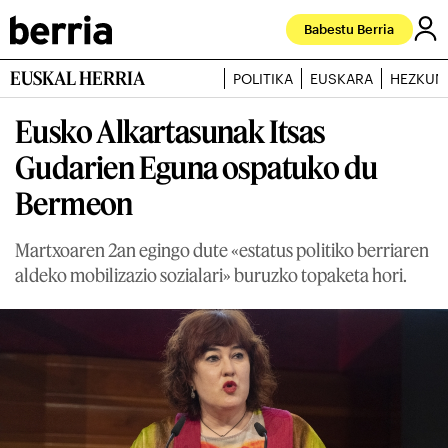
Babestu Berria
EUSKAL HERRIA
POLITIKA
EUSKARA
HEZKUN
Eusko Alkartasunak Itsas
Gudarien Eguna ospatuko du
Bermeon
Martxoaren 2an egingo dute «estatus politiko berriaren
aldeko mobilizazio sozialari» buruzko topaketa hori.