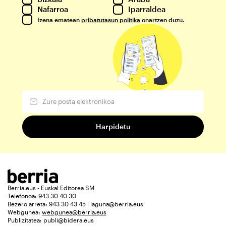
Nafarroa
Iparraldea
Izena ematean
pribatutasun politika
onartzen duzu.
Berria.eus - Euskal Editorea SM
Telefonoa: 943 30 40 30
Bezero arreta: 943 30 43 45 | laguna@berria.eus
Webgunea:
webgunea@berria.eus
Publizitatea:
publi@bidera.eus