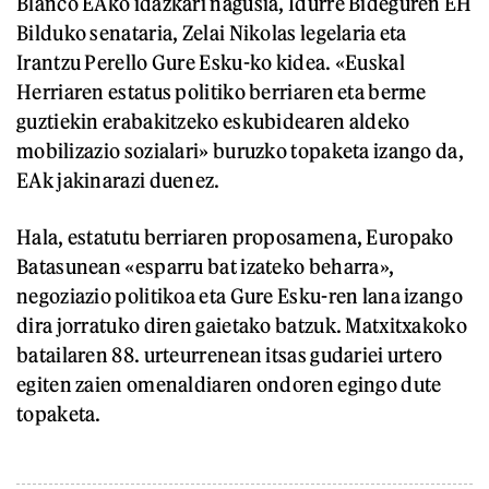
Blanco EAko idazkari nagusia, Idurre Bideguren EH
Bilduko senataria, Zelai Nikolas legelaria eta
Irantzu Perello Gure Esku-ko kidea. «Euskal
Herriaren estatus politiko berriaren eta berme
guztiekin erabakitzeko eskubidearen aldeko
mobilizazio sozialari» buruzko topaketa izango da,
EAk jakinarazi duenez.
Hala, estatutu berriaren proposamena, Europako
Batasunean «esparru bat izateko beharra»,
negoziazio politikoa eta Gure Esku-ren lana izango
dira jorratuko diren gaietako batzuk. Matxitxakoko
batailaren 88. urteurrenean itsas gudariei urtero
egiten zaien omenaldiaren ondoren egingo dute
topaketa.