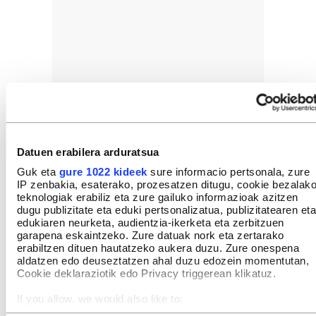
GEHIEN IRAKURRIAK
Datuen erabilera arduratsua
Guk eta
gure 1022 kideek
sure informacio pertsonala, zure
IP zenbakia, esaterako, prozesatzen ditugu, cookie bezalak
teknologiak erabiliz eta zure gailuko informazioak azitzen
dugu publizitate eta eduki pertsonalizatua, publizitatearen eta
edukiaren neurketa, audientzia-ikerketa eta zerbitzuen
INTERESGARRIA IZANGO ZAIZU
garapena eskaintzeko. Zure datuak nork eta zertarako
erabiltzen dituen hautatzeko aukera duzu. Zure onespena
aldatzen edo deuseztatzen ahal duzu edozein momentutan,
Cookie deklaraziotik edo Privacy triggerean klikatuz.
If you allow, we would also like to:
Collect information about your geographical location