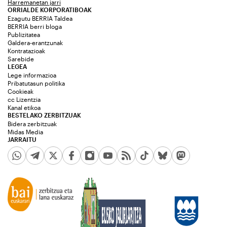
Harremanetan jarri
ORRIALDE KORPORATIBOAK
Ezagutu BERRIA Taldea
BERRIA berri bloga
Publizitatea
Galdera-erantzunak
Kontratazioak
Sarebide
LEGEA
Lege informazioa
Pribatutasun politika
Cookieak
cc Lizentzia
Kanal etikoa
BESTELAKO ZERBITZUAK
Bidera zerbitzuak
Midas Media
JARRAITU