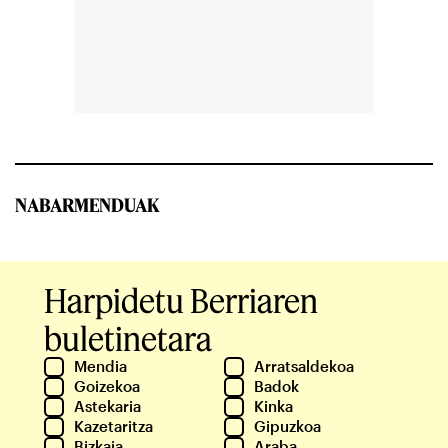
NABARMENDUAK
Harpidetu Berriaren
buletinetara
Mendia
Arratsaldekoa
Goizekoa
Badok
Astekaria
Kinka
Kazetaritza
Gipuzkoa
Bizkaia
Araba