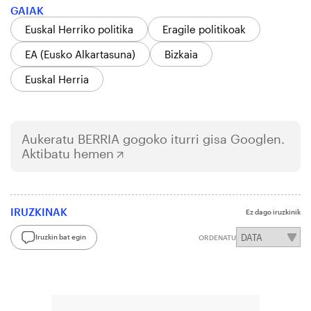
GAIAK
Euskal Herriko politika
Eragile politikoak
EA (Eusko Alkartasuna)
Bizkaia
Euskal Herria
Aukeratu
BERRIA
gogoko iturri gisa Googlen.
Aktibatu hemen
IRUZKINAK
Ez dago iruzkinik
Iruzkin bat egin
ORDENATU