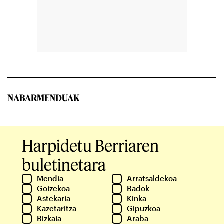
NABARMENDUAK
Harpidetu Berriaren
buletinetara
Mendia
Arratsaldekoa
Goizekoa
Badok
Astekaria
Kinka
Kazetaritza
Gipuzkoa
Bizkaia
Araba