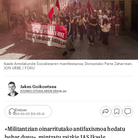
Ikasle Antolakunde Sozialistaren manifestazioa, Donostiako Parte Zaharrean.
JON URBE / FOKU
Jakes Goikoetxea
2026KO OTSAILAREN 26A
15:30
Entzun
00:00:00
00:05:41
«Militantzian oinarritutako antifaxismoa hedatu
behar dugu», mintzatu zaizkie IAS Ikasle