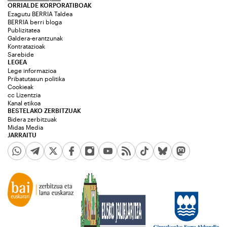
ORRIALDE KORPORATIBOAK
Ezagutu BERRIA Taldea
BERRIA berri bloga
Publizitatea
Galdera-erantzunak
Kontratazioak
Sarebide
LEGEA
Lege informazioa
Pribatutasun politika
Cookieak
cc Lizentzia
Kanal etikoa
BESTELAKO ZERBITZUAK
Bidera zerbitzuak
Midas Media
JARRAITU