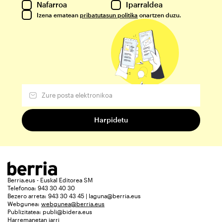
Nafarroa
Iparraldea
Izena ematean
pribatutasun politika
onartzen duzu.
Berria.eus - Euskal Editorea SM
Telefonoa: 943 30 40 30
Bezero arreta: 943 30 43 45 | laguna@berria.eus
Webgunea:
webgunea@berria.eus
Publizitatea:
publi@bidera.eus
Harremanetan jarri