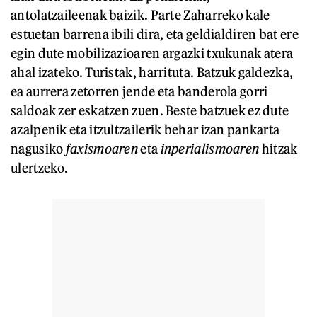
antolatzaileenak baizik. Parte Zaharreko kale
estuetan barrena ibili dira, eta geldialdiren bat ere
egin dute mobilizazioaren argazki txukunak atera
ahal izateko. Turistak, harrituta. Batzuk galdezka,
ea aurrera zetorren jende eta banderola gorri
saldoak zer eskatzen zuen. Beste batzuek ez dute
azalpenik eta itzultzailerik behar izan pankarta
nagusiko
faxismoaren
eta
inperialismoaren
hitzak
ulertzeko.