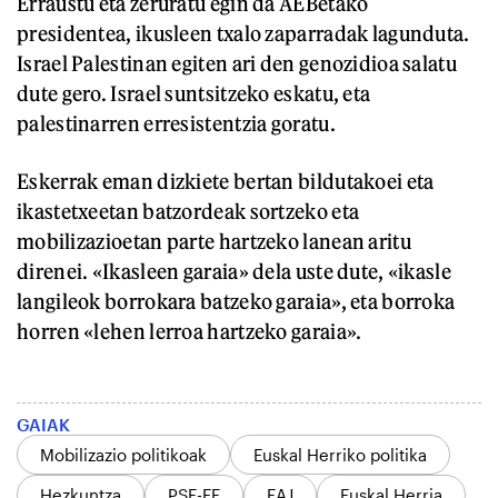
Erraustu eta zeruratu egin da AEBetako
presidentea, ikusleen txalo zaparradak lagunduta.
Israel Palestinan egiten ari den genozidioa salatu
dute gero. Israel suntsitzeko eskatu, eta
palestinarren erresistentzia goratu.
Eskerrak eman dizkiete bertan bildutakoei eta
ikastetxeetan batzordeak sortzeko eta
mobilizazioetan parte hartzeko lanean aritu
direnei. «Ikasleen garaia» dela uste dute, «ikasle
langileok borrokara batzeko garaia», eta borroka
horren «lehen lerroa hartzeko garaia».
GAIAK
Mobilizazio politikoak
Euskal Herriko politika
Hezkuntza
PSE-EE
EAJ
Euskal Herria