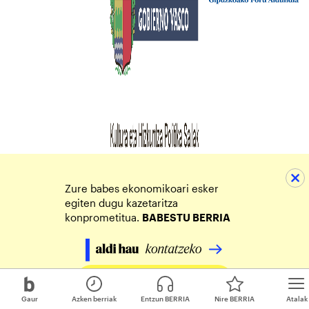
Zure babes ekonomikoari esker
egiten dugu kazetaritza
konprometitua.
BABESTU BERRIA
Egin zure ekarpena
Gaur
Azken berriak
Entzun BERRIA
Nire BERRIA
Atalak