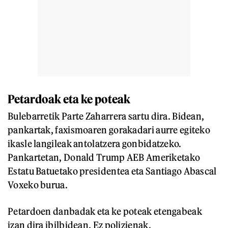
Petardoak eta ke poteak
Bulebarretik Parte Zaharrera sartu dira. Bidean,
pankartak, faxismoaren gorakadari aurre egiteko
ikasle langileak antolatzera gonbidatzeko.
Pankartetan, Donald Trump AEB Ameriketako
Estatu Batuetako presidentea eta Santiago Abascal
Voxeko burua.
Petardoen danbadak eta ke poteak etengabeak
izan dira ibilbidean. Ez polizienak,