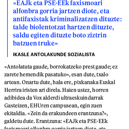
«EAJk eta PSE-EEk faxismoari
alfonbra gorria jartzen diote, eta
antifaxistak kriminalizatzen dituzte:
talde biolentotzat hartzen dituzte,
saldu egiten dituzte boto ziztrin
batzuen truke»
IKASLE ANTOLAKUNDE SOZIALISTA
«Antolatuta gaude, borrokatzeko prest gaude; ez
zarete hemendik pasatuko», esan dute, txalo
artean. Onartu dute, hala ere, pixkanaka Euskal
Herrira iristen ari direla. Haien ustez, horren
adibidea da Vox alderdi ultraeskuindarrak
Gasteizen, EHUren campusean, egin zuen
ekitaldia. «Zein da erakundeen erantzuna?»,
galdetu dute. Erantzuna: «EAJk eta PSE-EEk
faxismoari alfonbra gorria jartzen diote, eta