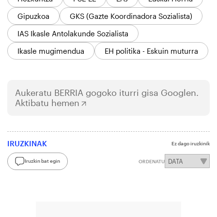
Gipuzkoa
GKS (Gazte Koordinadora Sozialista)
IAS Ikasle Antolakunde Sozialista
Ikasle mugimendua
EH politika - Eskuin muturra
Aukeratu
BERRIA
gogoko iturri gisa Googlen.
Aktibatu hemen
IRUZKINAK
Ez dago iruzkinik
Iruzkin bat egin
ORDENATU