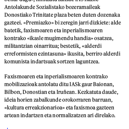
Antolakunde Sozialistako bozeramaileak
Donostiako Trinitate plaza beten duten dozenaka
gazteei. «Premiazko» bi zeregin jarri dizkiete: alde
batetik, faxismoaren eta inperialismoaren
kontrako «ikasle mugimendu handia» osatzea,
militantzian oinarritua; bestetik, «alderdi
erreformisten ezintasuna» ikusita, berriro alderdi
komunista indartsuak sortzen laguntzea.
Faxismoaren eta inperialismoaren kontrako
mobilizazioak antolatu ditu IASk gaur Baionan,
Bilbon, Donostian eta Iruñean. Kezkatuta daude,
ideia horien zabalkunde orokorraren barruan,
«kultura erreakzionarioa» eta faxismoa gazteen
artean indartzen eta normalizatzen ari direlako.