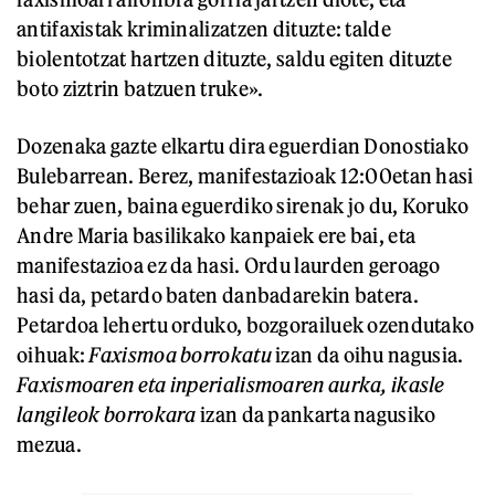
antifaxistak kriminalizatzen dituzte: talde
biolentotzat hartzen dituzte, saldu egiten dituzte
boto ziztrin batzuen truke».
Dozenaka gazte elkartu dira eguerdian Donostiako
Bulebarrean. Berez, manifestazioak 12:00etan hasi
behar zuen, baina eguerdiko sirenak jo du, Koruko
Andre Maria basilikako kanpaiek ere bai, eta
manifestazioa ez da hasi. Ordu laurden geroago
hasi da, petardo baten danbadarekin batera.
Petardoa lehertu orduko, bozgorailuek ozendutako
oihuak:
Faxismoa borrokatu
izan da oihu nagusia.
Faxismoaren eta inperialismoaren aurka, ikasle
langileok borrokara
izan da pankarta nagusiko
mezua.