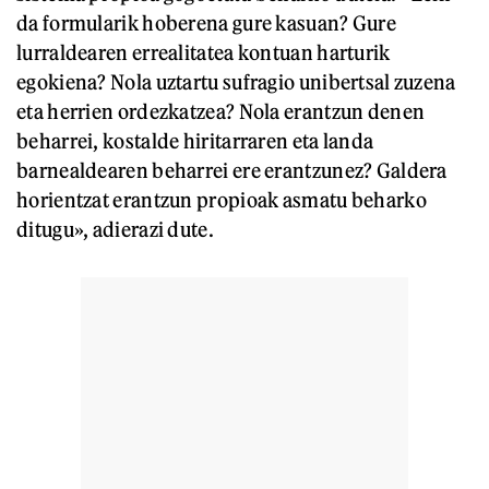
da formularik hoberena gure kasuan? Gure
lurraldearen errealitatea kontuan harturik
egokiena? Nola uztartu sufragio unibertsal zuzena
eta herrien ordezkatzea? Nola erantzun denen
beharrei, kostalde hiritarraren eta landa
barnealdearen beharrei ere erantzunez? Galdera
horientzat erantzun propioak asmatu beharko
ditugu», adierazi dute.