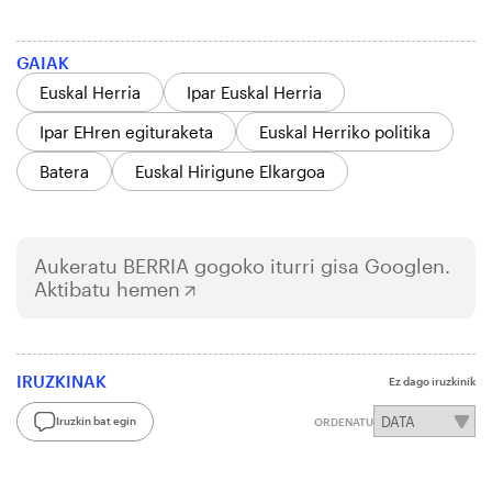
GAIAK
Euskal Herria
Ipar Euskal Herria
Ipar EHren egituraketa
Euskal Herriko politika
Batera
Euskal Hirigune Elkargoa
Aukeratu
BERRIA
gogoko iturri gisa Googlen.
Aktibatu hemen
IRUZKINAK
Ez dago iruzkinik
Iruzkin bat egin
ORDENATU