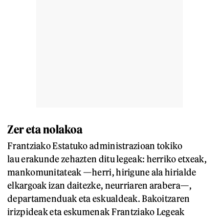
Zer eta nolakoa
Frantziako Estatuko administrazioan tokiko
lau erakunde zehazten ditu legeak: herriko etxeak,
mankomunitateak —herri, hirigune ala hirialde
elkargoak izan daitezke, neurriaren arabera—,
departamenduak eta eskualdeak. Bakoitzaren
irizpideak eta eskumenak Frantziako Legeak