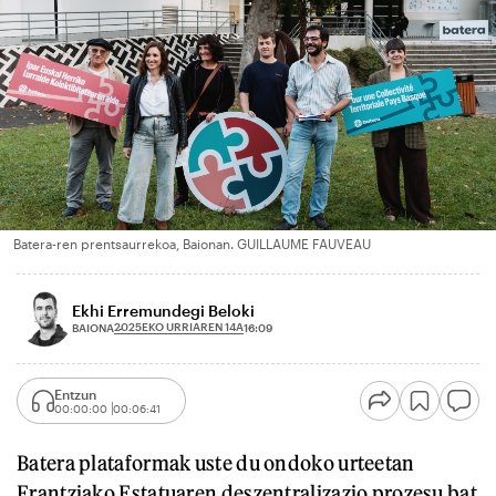
Batera-ren prentsaurrekoa, Baionan. GUILLAUME FAUVEAU
Ekhi Erremundegi Beloki
2025EKO URRIAREN 14A
BAIONA
16:09
Entzun
00:00:00
00:06:41
Batera plataformak uste du ondoko urteetan
Frantziako Estatuaren deszentralizazio prozesu bat