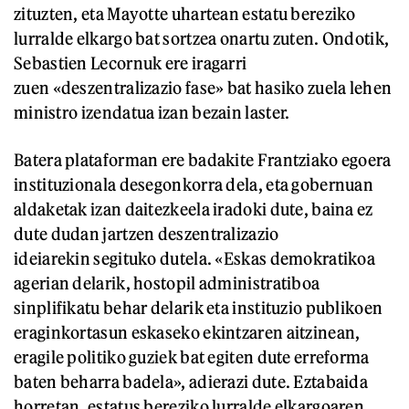
zituzten, eta Mayotte uhartean estatu bereziko
lurralde elkargo bat sortzea onartu zuten. Ondotik,
Sebastien Lecornuk ere iragarri
zuen «deszentralizazio fase» bat hasiko zuela lehen
ministro izendatua izan bezain laster.
Batera plataforman ere badakite Frantziako egoera
instituzionala desegonkorra dela, eta gobernuan
aldaketak izan daitezkeela iradoki dute, baina ez
dute dudan jartzen deszentralizazio
ideiarekin segituko dutela. «Eskas demokratikoa
agerian delarik, hostopil administratiboa
sinplifikatu behar delarik eta instituzio publikoen
eraginkortasun eskaseko ekintzaren aitzinean,
eragile politiko guziek bat egiten dute erreforma
baten beharra badela», adierazi dute. Eztabaida
horretan, estatus bereziko lurralde elkargoaren