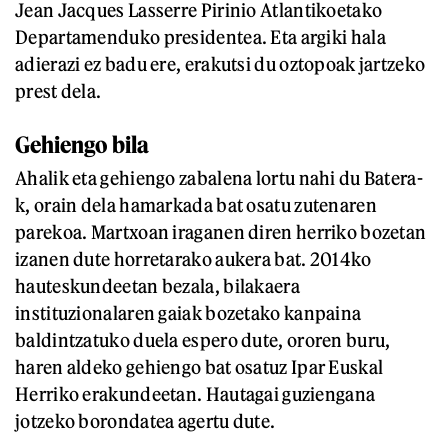
Jean Jacques Lasserre Pirinio Atlantikoetako
Departamenduko presidentea. Eta argiki hala
adierazi ez badu ere, erakutsi du oztopoak jartzeko
prest dela.
Gehiengo bila
Ahalik eta gehiengo zabalena lortu nahi du Batera-
k, orain dela hamarkada bat osatu zutenaren
parekoa. Martxoan iraganen diren herriko bozetan
izanen dute horretarako aukera bat. 2014ko
hauteskundeetan bezala, bilakaera
instituzionalaren gaiak bozetako kanpaina
baldintzatuko duela espero dute, ororen buru,
haren aldeko gehiengo bat osatuz Ipar Euskal
Herriko erakundeetan. Hautagai guziengana
jotzeko borondatea agertu dute.