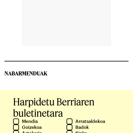
NABARMENDUAK
Harpidetu Berriaren
buletinetara
Mendia
Arratsaldekoa
Goizekoa
Badok
Astekaria
Kinka