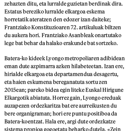
zehazten ditu, eta lurralde guzietan berdinak dira.
Estatus bereziko lurralde elkargoa eskema
horretatik ateratzen den edozer izan daiteke;
Frantziako Konstituzioaren 72. artikuluak biltzen
du aukera hori. Frantziako Asanbleak onartutako
lege bat behar da halako erakunde bat sortzeko.
Batera-ko kideek Lyongo metropoliaren adibidean
eman dute azpimarra azken hilabeteetan. Izan ere,
hirialde elkargoa eta departamendua desagertu,
eta haien eskumena bereganatuta sortu zen
2015ean; pareko bidea egin liteke Euskal Hirigune
Elkargotik abiatuta. Horrez gain, Lyongo ereduak
auzapezen ordezkaritza bat ere aurreikusten du
bere organigraman; hori ere puntu positiboa da
Batera-koentzat. Hala ere, argi dute ordezkatze
sistema propioa gogoetatu beharko dutela. «Zein