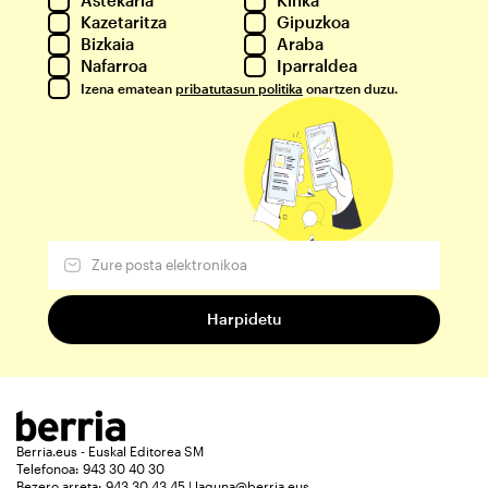
Kazetaritza
Gipuzkoa
Bizkaia
Araba
Nafarroa
Iparraldea
Izena ematean
pribatutasun politika
onartzen duzu.
Berria.eus - Euskal Editorea SM
Telefonoa: 943 30 40 30
Bezero arreta: 943 30 43 45 | laguna@berria.eus