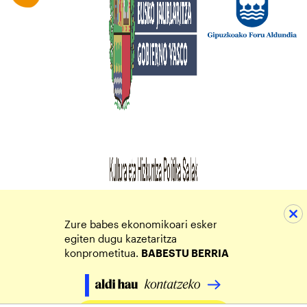
Zure babes ekonomikoari esker
egiten dugu kazetaritza
konprometitua.
BABESTU BERRIA