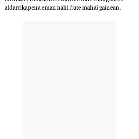
aldarrikapena eman nahi dute mahai gainean.