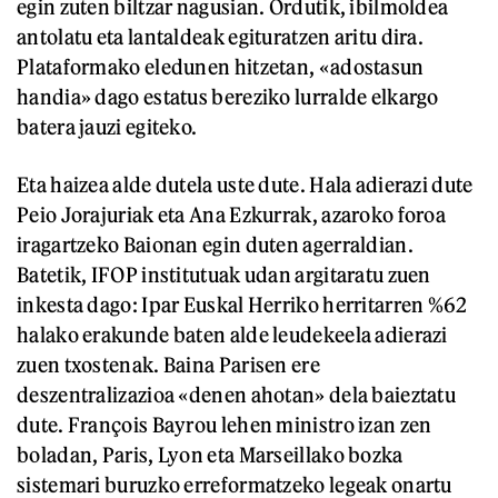
egin zuten biltzar nagusian. Ordutik, ibilmoldea
antolatu eta lantaldeak egituratzen aritu dira.
Plataformako eledunen hitzetan, «adostasun
handia» dago estatus bereziko lurralde elkargo
batera jauzi egiteko.
Eta haizea alde dutela uste dute. Hala adierazi dute
Peio Jorajuriak eta Ana Ezkurrak, azaroko foroa
iragartzeko Baionan egin duten agerraldian.
Batetik, IFOP institutuak udan argitaratu zuen
inkesta dago: Ipar Euskal Herriko herritarren %62
halako erakunde baten alde leudekeela adierazi
zuen txostenak. Baina Parisen ere
deszentralizazioa «denen ahotan» dela baieztatu
dute. François Bayrou lehen ministro izan zen
boladan, Paris, Lyon eta Marseillako bozka
sistemari buruzko erreformatzeko legeak onartu