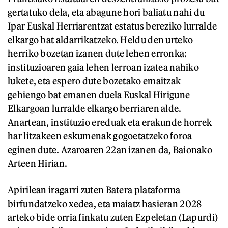
gertatuko dela, eta abagune hori baliatu nahi du
Ipar Euskal Herriarentzat estatus bereziko lurralde
elkargo bat aldarrikatzeko. Heldu den urteko
herriko bozetan izanen dute lehen erronka:
instituzioaren gaia lehen lerroan izatea nahiko
lukete, eta espero dute bozetako emaitzak
gehiengo bat emanen duela Euskal Hirigune
Elkargoan lurralde elkargo berriaren alde.
Anartean, instituzio ereduak eta erakunde horrek
har litzakeen eskumenak gogoetatzeko foroa
eginen dute. Azaroaren 22an izanen da, Baionako
Arteen Hirian.
Apirilean iragarri zuten Batera plataforma
birfundatzeko xedea, eta maiatz hasieran 2028
arteko bide orria finkatu zuten Ezpeletan (Lapurdi)