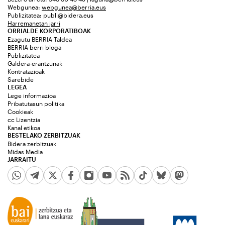
Webgunea:
webgunea@berria.eus
Publizitatea:
publi@bidera.eus
Harremanetan jarri
ORRIALDE KORPORATIBOAK
Ezagutu BERRIA Taldea
BERRIA berri bloga
Publizitatea
Galdera-erantzunak
Kontratazioak
Sarebide
LEGEA
Lege informazioa
Pribatutasun politika
Cookieak
cc Lizentzia
Kanal etikoa
BESTELAKO ZERBITZUAK
Bidera zerbitzuak
Midas Media
JARRAITU