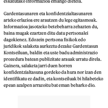
eskatutako informazioa emango dietela.
Gardentasunaren eta konfidentzialtasunaren
arteko erlazioa ere arautzen du lege egitasmoak.
Informazioa jasotzeko betebeharra zehazten du,
baina mugak ezartzen ditu datu pertsonalei
dagokienez. Edozein pertsona fisikok edo
juridikok salaketa aurkeztu dezake Gardentasun
Kontseiluan, baldin eta uste badu administrazio
prozedura batean publizitate arauak urratu direla.
Gainera, salaketa jarri duen horren
konfidentzialtasuna gordeko da hura nor izan den
identifikatu ez dadin, eta kontseiluak bi hilabeteko
epean azalpen arrazoitu bat eman beharko dio.