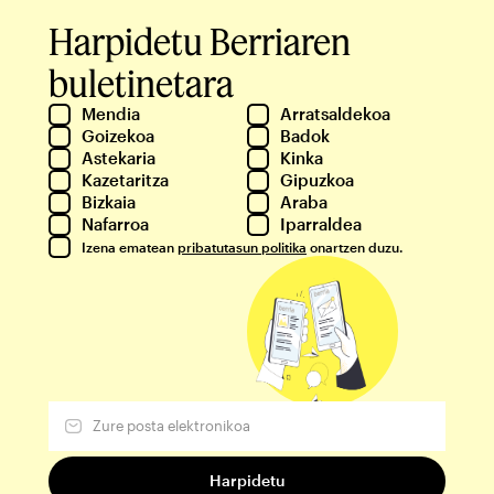
Harpidetu Berriaren
buletinetara
Mendia
Arratsaldekoa
Goizekoa
Badok
Astekaria
Kinka
Kazetaritza
Gipuzkoa
Bizkaia
Araba
Nafarroa
Iparraldea
Izena ematean
pribatutasun politika
onartzen duzu.