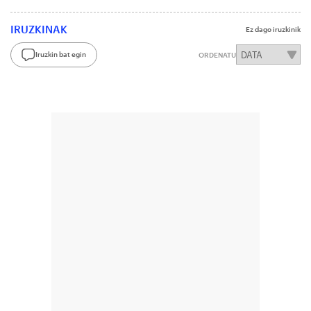
IRUZKINAK
Ez dago iruzkinik
Iruzkin bat egin
ORDENATU