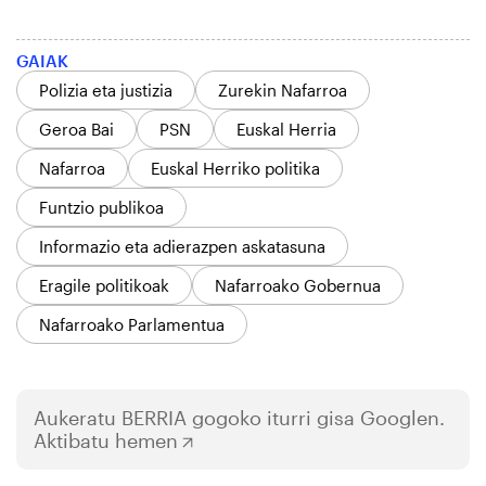
GAIAK
Polizia eta justizia
Zurekin Nafarroa
Geroa Bai
PSN
Euskal Herria
Nafarroa
Euskal Herriko politika
Funtzio publikoa
Informazio eta adierazpen askatasuna
Eragile politikoak
Nafarroako Gobernua
Nafarroako Parlamentua
Aukeratu
BERRIA
gogoko iturri gisa Googlen.
Aktibatu hemen