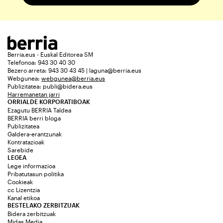
Berria.eus - Euskal Editorea SM
Telefonoa: 943 30 40 30
Bezero arreta: 943 30 43 45 | laguna@berria.eus
Webgunea:
webgunea@berria.eus
Publizitatea:
publi@bidera.eus
Harremanetan jarri
ORRIALDE KORPORATIBOAK
Ezagutu BERRIA Taldea
BERRIA berri bloga
Publizitatea
Galdera-erantzunak
Kontratazioak
Sarebide
LEGEA
Lege informazioa
Pribatutasun politika
Cookieak
cc Lizentzia
Kanal etikoa
BESTELAKO ZERBITZUAK
Bidera zerbitzuak
Midas Media