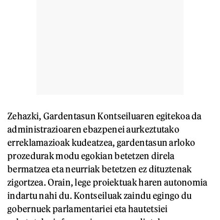
Zehazki, Gardentasun Kontseiluaren egitekoa da
administrazioaren ebazpenei aurkeztutako
erreklamazioak kudeatzea, gardentasun arloko
prozedurak modu egokian betetzen direla
bermatzea eta neurriak betetzen ez dituztenak
zigortzea. Orain, lege proiektuak haren autonomia
indartu nahi du. Kontseiluak zaindu egingo du
gobernuek parlamentariei eta hautetsiei