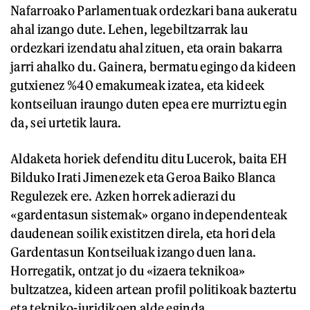
Nafarroako Parlamentuak ordezkari bana aukeratu
ahal izango dute. Lehen, legebiltzarrak lau
ordezkari izendatu ahal zituen, eta orain bakarra
jarri ahalko du. Gainera, bermatu egingo da kideen
gutxienez %40 emakumeak izatea, eta kideek
kontseiluan iraungo duten epea ere murriztu egin
da, sei urtetik laura.
Aldaketa horiek defenditu ditu Lucerok, baita EH
Bilduko Irati Jimenezek eta Geroa Baiko Blanca
Regulezek ere. Azken horrek adierazi du
«gardentasun sistemak» organo independenteak
daudenean soilik existitzen direla, eta hori dela
Gardentasun Kontseiluak izango duen lana.
Horregatik, ontzat jo du «izaera teknikoa»
bultzatzea, kideen artean profil politikoak baztertu
eta tekniko-juridikoen alde eginda.