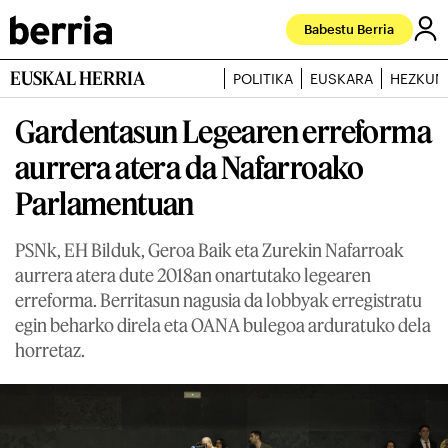
Babestu Berria
EUSKAL HERRIA
POLITIKA
EUSKARA
HEZKUN
Gardentasun Legearen erreforma
aurrera atera da Nafarroako
Parlamentuan
PSNk, EH Bilduk, Geroa Baik eta Zurekin Nafarroak
aurrera atera dute 2018an onartutako legearen
erreforma. Berritasun nagusia da lobbyak erregistratu
egin beharko direla eta OANA bulegoa arduratuko dela
horretaz.