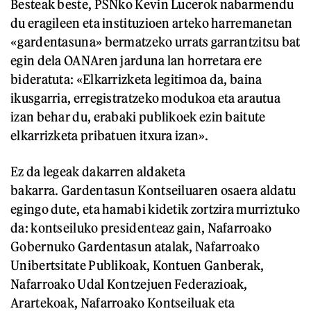
Besteak beste, PSNko Kevin Lucerok nabarmendu
du eragileen eta instituzioen arteko harremanetan
«gardentasuna» bermatzeko urrats garrantzitsu bat
egin dela OANAren jarduna lan horretara ere
bideratuta: «Elkarrizketa legitimoa da, baina
ikusgarria, erregistratzeko modukoa eta arautua
izan behar du, erabaki publikoek ezin baitute
elkarrizketa pribatuen itxura izan».
Ez da legeak dakarren aldaketa
bakarra. Gardentasun Kontseiluaren osaera aldatu
egingo dute, eta hamabi kidetik zortzira murriztuko
da: kontseiluko presidenteaz gain, Nafarroako
Gobernuko Gardentasun atalak, Nafarroako
Unibertsitate Publikoak, Kontuen Ganberak,
Nafarroako Udal Kontzejuen Federazioak,
Arartekoak, Nafarroako Kontseiluak eta