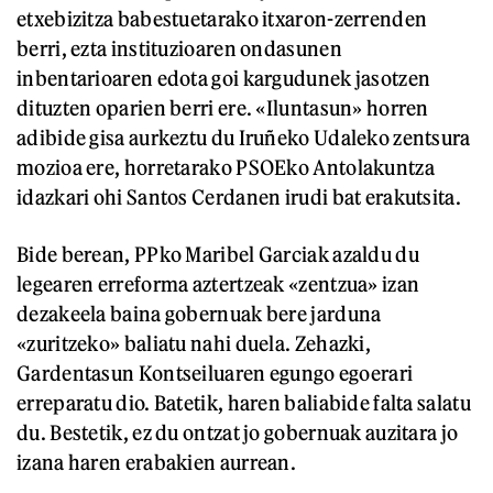
etxebizitza babestuetarako itxaron-zerrenden
berri, ezta instituzioaren ondasunen
inbentarioaren edota goi kargudunek jasotzen
dituzten oparien berri ere. «Iluntasun» horren
adibide gisa aurkeztu du Iruñeko Udaleko zentsura
mozioa ere, horretarako PSOEko Antolakuntza
idazkari ohi Santos Cerdanen irudi bat erakutsita.
Bide berean, PPko Maribel Garciak azaldu du
legearen erreforma aztertzeak «zentzua» izan
dezakeela baina gobernuak bere jarduna
«zuritzeko» baliatu nahi duela. Zehazki,
Gardentasun Kontseiluaren egungo egoerari
erreparatu dio. Batetik, haren baliabide falta salatu
du. Bestetik, ez du ontzat jo gobernuak auzitara jo
izana haren erabakien aurrean.