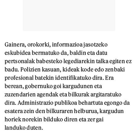
Gainera, orokorki, informazioa jasotzeko
eskubidea bermatuko da, baldin eta datu
pertsonalak babesteko legediarekin talka egiten ez
badu. Polizien kasuan, kideak kode edo zenbaki
profesional batekin identifikatuko dira. Era
berean, gobernuko goi kargudunen eta
zuzendarien agendak eta bilkurak argitaratuko
dira. Administrazio publikoa behartuta egongo da
esatera zein den bilkuraren helburua, kargudun
horiek norekin bilduko diren eta zer gai
landuko duten.