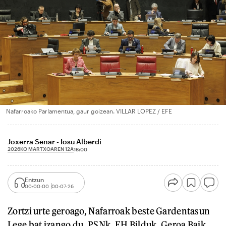
Nafarroako Parlamentua, gaur goizean. VILLAR LOPEZ / EFE
Joxerra Senar - Iosu Alberdi
2026KO MARTXOAREN 12A
18:00
Entzun
00:00:00
00:07:26
Zortzi urte geroago, Nafarroak beste Gardentasun
Lege bat izango du. PSNk, EH Bilduk, Geroa Baik