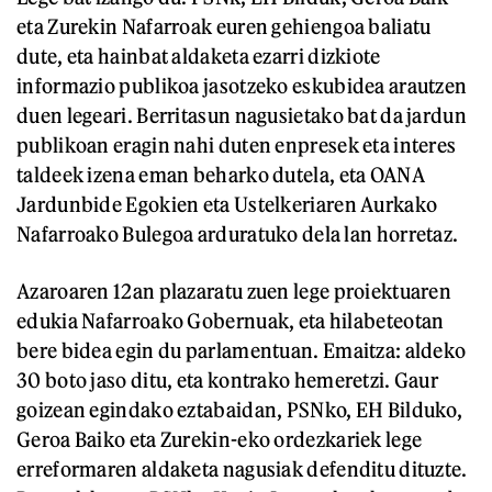
eta Zurekin Nafarroak euren gehiengoa baliatu
dute, eta hainbat aldaketa ezarri dizkiote
informazio publikoa jasotzeko eskubidea arautzen
duen legeari. Berritasun nagusietako bat da jardun
publikoan eragin nahi duten enpresek eta interes
taldeek izena eman beharko dutela, eta OANA
Jardunbide Egokien eta Ustelkeriaren Aurkako
Nafarroako Bulegoa arduratuko dela lan horretaz.
Azaroaren 12an plazaratu zuen lege proiektuaren
edukia Nafarroako Gobernuak, eta hilabeteotan
bere bidea egin du parlamentuan. Emaitza: aldeko
30 boto jaso ditu, eta kontrako hemeretzi. Gaur
goizean egindako eztabaidan, PSNko, EH Bilduko,
Geroa Baiko eta Zurekin-eko ordezkariek lege
erreformaren aldaketa nagusiak defenditu dituzte.