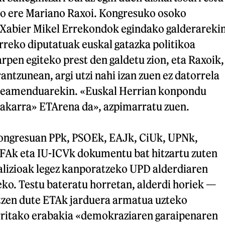
tzo ere Mariano Raxoi. Kongresuko osoko
 Xabier Mikel Errekondok egindako galderareki
rreko diputatuak euskal gatazka politikoa
pen egiteko prest den galdetu zion, eta Raxoik,
antzunean, argi utzi nahi izan zuen ez datorrela
teamenduarekin. «Euskal Herrian konpondu
akarra» ETArena da», azpimarratu zuen.
ongresuan PPk, PSOEk, EAJk, CiUk, UPNk,
 FAk eta IU-ICVk dokumentu bat hitzartu zuten
alizioak legez kanporatzeko UPD alderdiaren
eko. Testu bateratu horretan, alderdi horiek —
zen dute ETAk jarduera armatua uzteko
rritako erabakia «demokraziaren garaipenaren