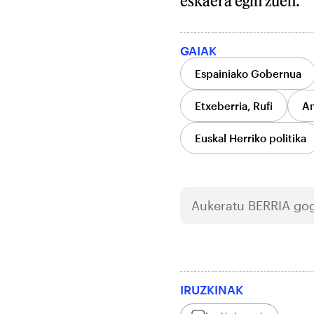
eskaera egin zuen.
GAIAK
Espainiako Gobernua
Etxeberria, Rufi
Am
Euskal Herriko politika
Aukeratu
BERRIA
gog
IRUZKINAK