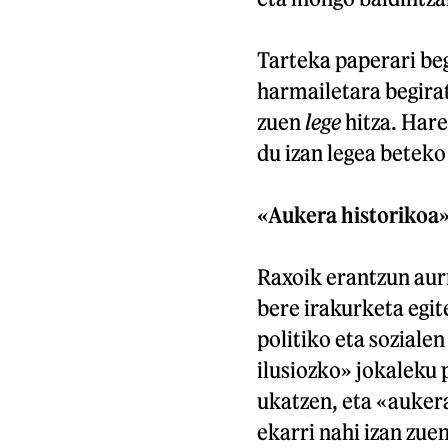
Tarteka paperari be
harmailetara begirat
zuen
lege
hitza. Hare
du izan legea beteko
«Aukera historikoa
Raxoik erantzun aur
bere irakurketa egit
politiko eta soziale
ilusiozko» jokaleku p
ukatzen, eta «aukera
ekarri nahi izan zue