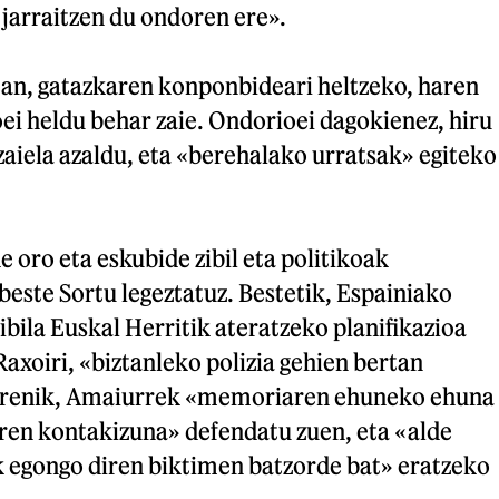
jarraitzen du ondoren ere».
an, gatazkaren konponbideari heltzeko, haren
oei heldu behar zaie. Ondorioei dagokienez, hiru
zaiela azaldu, eta «berehalako urratsak» egiteko
e oro eta eskubide zibil eta politikoak
este Sortu legeztatuz. Bestetik, Espainiako
ibila Euskal Herritik ateratzeko planifikazioa
Raxoiri, «biztanleko polizia gehien bertan
rrenik, Amaiurrek «memoriaren ehuneko ehuna
ren kontakizuna» defendatu zuen, eta «alde
k egongo diren biktimen batzorde bat» eratzeko