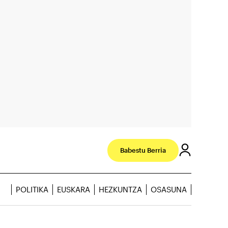
Babestu Berria
POLITIKA
EUSKARA
HEZKUNTZA
OSASUNA