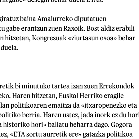
giratuz baina Amaiurreko diputatuen
u gabe erantzun zuen Raxoik. Bost aldiz erabili
n hitzetan, Kongresuak «ziurtasun osoa» behar
 duela.
»
retik bi minutuko tartea izan zuen Errekondok
eko. Haren hitzetan, Euskal Herriko eragile
n lan politikoaren emaitza da «itxaropenezko eta
olitiko berria. Haren ustez, jada inork ez du hor
 historiko hori» baliatu beharra dago. Gogora
nez, «ETA sortu aurretik ere» gatazka politikoa