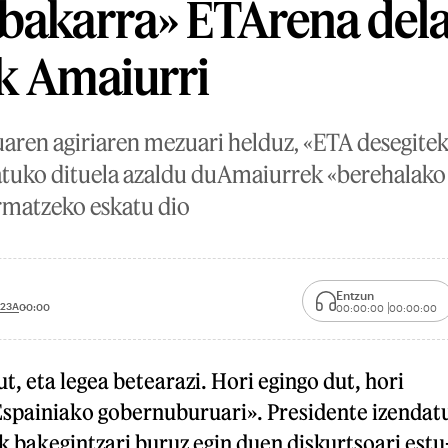
bakarra» ETArena del
k Amaiurri
ren agiriaren mezuari helduz, «ETA desegitek
tuko dituela azaldu duAmaiurrek «berehalako 
rmatzeko eskatu dio
Entzun
 23A
00:00
00:00:00
00:00:00
t, eta legea betearazi. Hori egingo dut, hori
Espainiako gobernuburuari». Presidente izendat
k bakegintzari buruz egin duen diskurtsoari estu