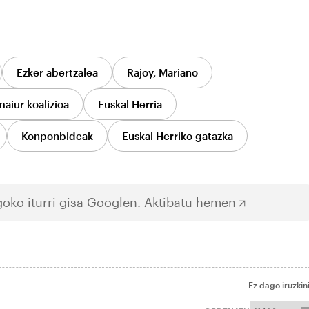
Ezker abertzalea
Rajoy, Mariano
aiur koalizioa
Euskal Herria
Konponbideak
Euskal Herriko gatazka
oko iturri gisa Googlen.
Aktibatu hemen
Ez dago iruzkin