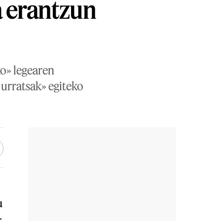
a erantzun
o» legearen
urratsak» egiteko
u
-