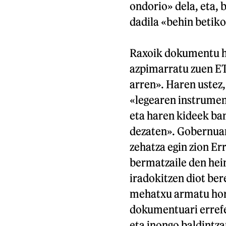
ondorio» dela, eta, 
dadila «behin betiko
Raxoik dokumentu ho
azpimarratu zuen ET
arren». Haren ustez
«legearen instrumen
eta haren kideek ba
dezaten». Gobernuar
zehatza egin zion E
bermatzaile den hei
iradokitzen diot ber
mehatxu armatu horr
dokumentuari errefe
eta inongo baldintza