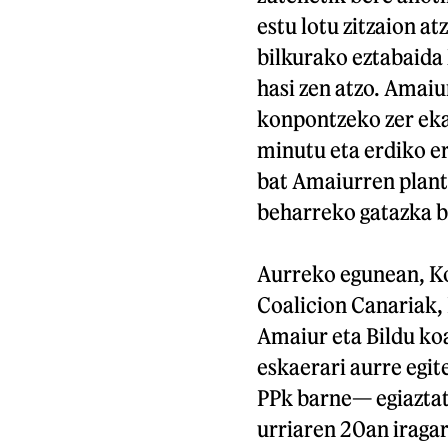
estu lotu zitzaion a
bilkurako eztabaida
hasi zen atzo. Amaiu
konpontzeko zer ekar
minutu eta erdiko er
bat Amaiurren plan
beharreko gatazka b
Aurreko egunean, K
Coalicion Canariak,
Amaiur eta Bildu ko
eskaerari aurre egit
PPk barne— egiaztat
urriaren 20an iraga