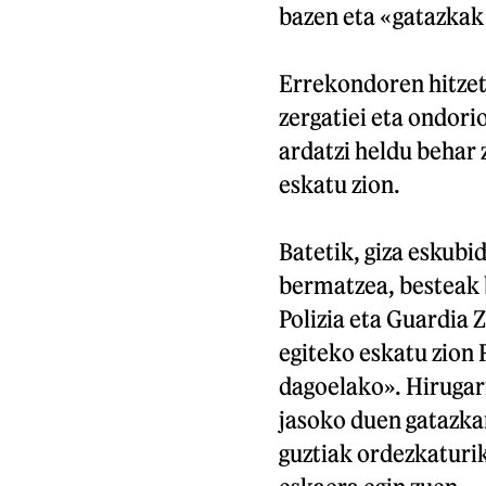
bazen eta «gatazkak 
Errekondoren hitzet
zergatiei eta ondori
ardatzi heldu behar 
eskatu zion.
Batetik, giza eskubid
bermatzea, besteak b
Polizia eta Guardia Z
egiteko eskatu zion 
dagoelako». Hiruga
jasoko duen gatazka
guztiak ordezkaturi