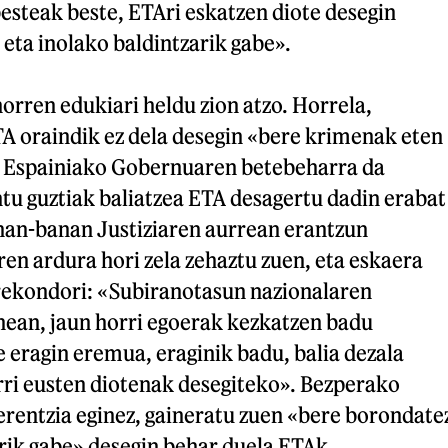
besteak beste, ETAri eskatzen diote desegin
 eta inolako baldintzarik gabe».
rren edukiari heldu zion atzo. Horrela,
A oraindik ez dela desegin «bere krimenak eten
, Espainiako Gobernuaren betebeharra da
tu guztiak baliatzea ETA desagertu dadin erabat
nan-banan Justiziaren aurrean erantzun
en ardura hori zela zehaztu zuen, eta eskaera
rrekondori: «Subiranotasun nazionalaren
nean, jaun horri egoerak kezkatzen badu
e eragin eremua, eraginik badu, balia dezala
i eusten diotenak desegiteko». Bezperako
rentzia eginez, gaineratu zuen «bere borondate
rik gabe» desegin behar duela ETAk.