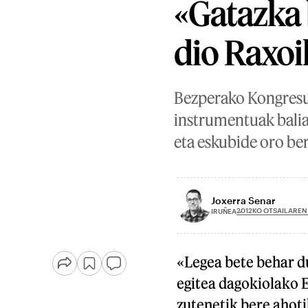
«Gatazka 
dio Raxoi
Bezperako Kongresua
instrumentuak balia
eta eskubide oro be
Joxerra Senar
2012KO OTSAILAREN
IRUÑEA
«Legea bete behar du
egitea dagokiolako 
zutenetik bere ahoti