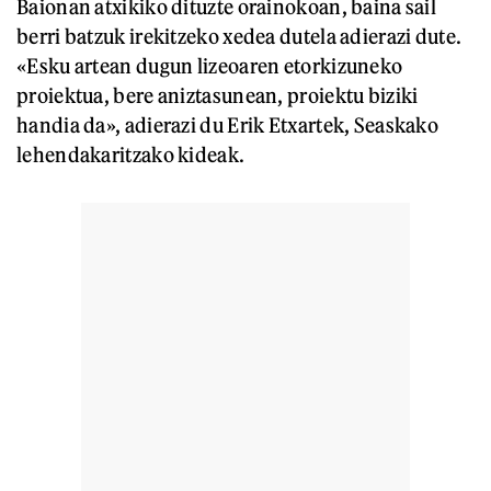
Baionan atxikiko dituzte orainokoan, baina sail
berri batzuk irekitzeko xedea dutela adierazi dute.
«Esku artean dugun lizeoaren etorkizuneko
proiektua, bere aniztasunean, proiektu biziki
handia da», adierazi du Erik Etxartek, Seaskako
lehendakaritzako kideak.