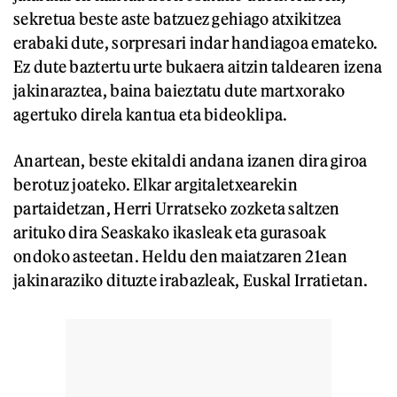
sekretua beste aste batzuez gehiago atxikitzea
erabaki dute, sorpresari indar handiagoa emateko.
Ez dute baztertu urte bukaera aitzin taldearen izena
jakinaraztea, baina baieztatu dute martxorako
agertuko direla kantua eta bideoklipa.
Anartean, beste ekitaldi andana izanen dira giroa
berotuz joateko. Elkar argitaletxearekin
partaidetzan, Herri Urratseko zozketa saltzen
arituko dira Seaskako ikasleak eta gurasoak
ondoko asteetan. Heldu den maiatzaren 21ean
jakinaraziko dituzte irabazleak, Euskal Irratietan.