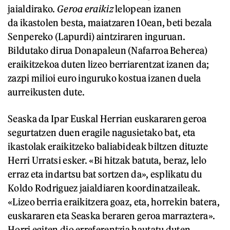
jaialdirako.
Geroa eraikiz
lelopean izanen
da ikastolen besta, maiatzaren 10ean, beti bezala
Senpereko (Lapurdi) aintziraren inguruan.
Bildutako dirua Donapaleun (Nafarroa Beherea)
eraikitzekoa duten lizeo berriarentzat izanen da;
zazpi milioi euro inguruko kostua izanen duela
aurreikusten dute.
Seaska da Ipar Euskal Herrian euskararen geroa
segurtatzen duen eragile nagusietako bat, eta
ikastolak eraikitzeko baliabideak biltzen dituzte
Herri Urratsi esker. «Bi hitzak batuta, beraz, lelo
erraz eta indartsu bat sortzen da», esplikatu du
Koldo Rodriguez jaialdiaren koordinatzaileak.
«Lizeo berria eraikitzera goaz, eta, horrekin batera,
euskararen eta Seaska beraren geroa marraztera».
Horri egiten dio erreferentzia hautatu duten