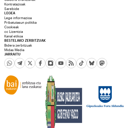
Kontratazioak
Sarebide
LEGEA
Lege informazioa
Pribatutasun politika
Cookieak
cc Lizentzia
Kanal etikoa
BESTELAKO ZERBITZUAK
Bidera zerbitzuak
Midas Media
JARRAITU