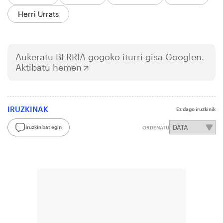
Herri Urrats
Aukeratu
BERRIA
gogoko iturri gisa Googlen.
Aktibatu hemen
IRUZKINAK
Ez dago iruzkinik
Iruzkin bat egin
ORDENATU