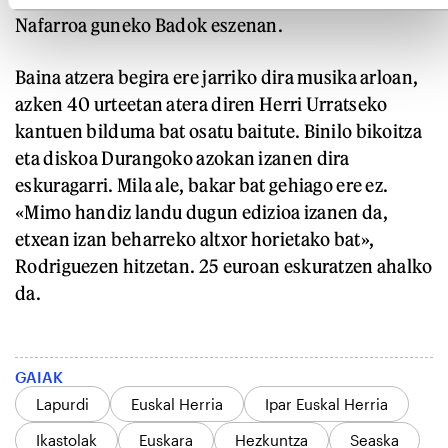
Nafarroa guneko Badok eszenan.
Baina atzera begira ere jarriko dira musika arloan,
azken 40 urteetan atera diren Herri Urratseko
kantuen bilduma bat osatu baitute. Binilo bikoitza
eta diskoa Durangoko azokan izanen dira
eskuragarri. Mila ale, bakar bat gehiago ere ez.
«Mimo handiz landu dugun edizioa izanen da,
etxean izan beharreko altxor horietako bat»,
Rodriguezen hitzetan. 25 euroan eskuratzen ahalko
da.
GAIAK
Lapurdi
Euskal Herria
Ipar Euskal Herria
Ikastolak
Euskara
Hezkuntza
Seaska