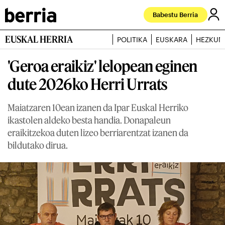
Babestu Berria
EUSKAL HERRIA
POLITIKA
EUSKARA
HEZKUN
'Geroa eraikiz' lelopean eginen
dute 2026ko Herri Urrats
Maiatzaren 10ean izanen da Ipar Euskal Herriko
ikastolen aldeko besta handia. Donapaleun
eraikitzekoa duten lizeo berriarentzat izanen da
bildutako dirua.