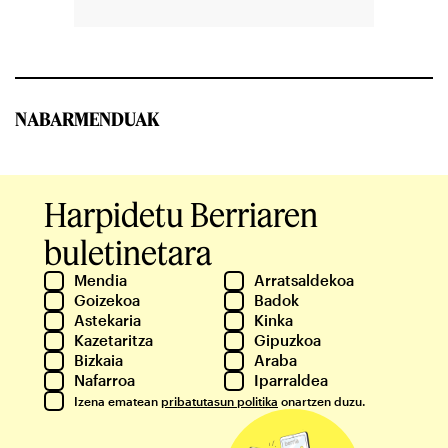
NABARMENDUAK
Harpidetu Berriaren
buletinetara
Mendia
Arratsaldekoa
Goizekoa
Badok
Astekaria
Kinka
Kazetaritza
Gipuzkoa
Bizkaia
Araba
Nafarroa
Iparraldea
Izena ematean
pribatutasun politika
onartzen duzu.