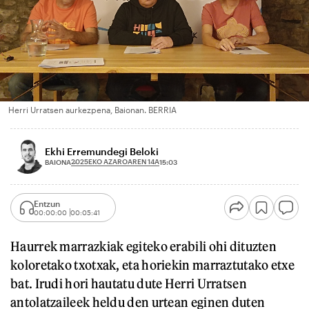
Herri Urratsen aurkezpena, Baionan. BERRIA
Ekhi Erremundegi Beloki
2025EKO AZAROAREN 14A
BAIONA
15:03
Entzun
00:00:00
00:05:41
Haurrek marrazkiak egiteko erabili ohi dituzten
koloretako txotxak, eta horiekin marraztutako etxe
bat. Irudi hori hautatu dute Herri Urratsen
antolatzaileek heldu den urtean eginen duten