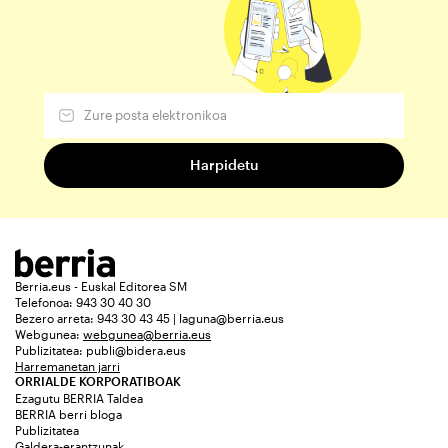
Berria.eus - Euskal Editorea SM
Telefonoa: 943 30 40 30
Bezero arreta: 943 30 43 45 | laguna@berria.eus
Webgunea:
webgunea@berria.eus
Publizitatea:
publi@bidera.eus
Harremanetan jarri
ORRIALDE KORPORATIBOAK
Ezagutu BERRIA Taldea
BERRIA berri bloga
Publizitatea
Galdera-erantzunak