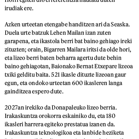
irudiak ere.
Azken urteetan etengabe handitzen ari da Seaska.
Duela urte batzuk Lehen Mailan izan zuten
garapena, eta ikastola berri bat baino gehiago ireki
zituzten; orain, Bigarren Mailara iritsi da olde hori,
eta lizeo berri baten beharra agertu dute behin
baino gehiagotan, Baionako Bernat Etxepare lizeoa
txiki gelditu baita. 521 ikasle dituzte lizeoan gaur
egun, eta ondoko urteetan 600 ikasleren langa
gainditzea espero dute.
2027an irekiko da Donapaleuko lizeo berria.
Irakaskuntza orokorra eskainiko du, eta 180
ikasleri harrera egiteko prestatua izanen da.
Irakaskuntza teknologikoa eta lanbide heziketa