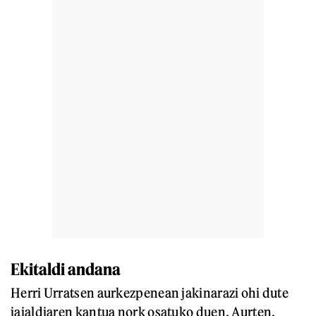
Ekitaldi andana
Herri Urratsen aurkezpenean jakinarazi ohi dute
jaialdiaren kantua nork osatuko duen. Aurten,