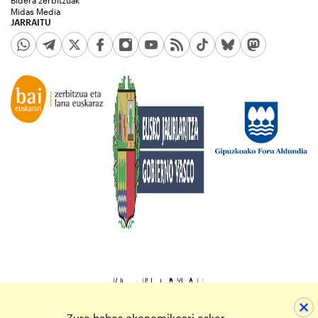
Midas Media
JARRAITU
Zure babes ekonomikoari esker