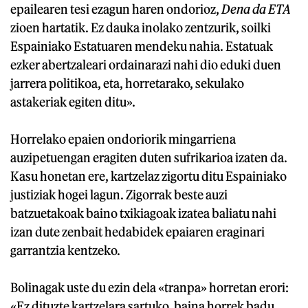
epailearen tesi ezagun haren ondorioz,
Dena da ETA
zioen hartatik. Ez dauka inolako zentzurik, soilki
Espainiako Estatuaren mendeku nahia. Estatuak
ezker abertzaleari ordainarazi nahi dio eduki duen
jarrera politikoa, eta, horretarako, sekulako
astakeriak egiten ditu».
Horrelako epaien ondoriorik mingarriena
auzipetuengan eragiten duten sufrikarioa izaten da.
Kasu honetan ere, kartzelaz zigortu ditu Espainiako
justiziak hogei lagun. Zigorrak beste auzi
batzuetakoak baino txikiagoak izatea baliatu nahi
izan dute zenbait hedabidek epaiaren eraginari
garrantzia kentzeko.
Bolinagak uste du ezin dela «tranpa» horretan erori:
«Ez dituzte kartzelara sartuko, baina horrek badu