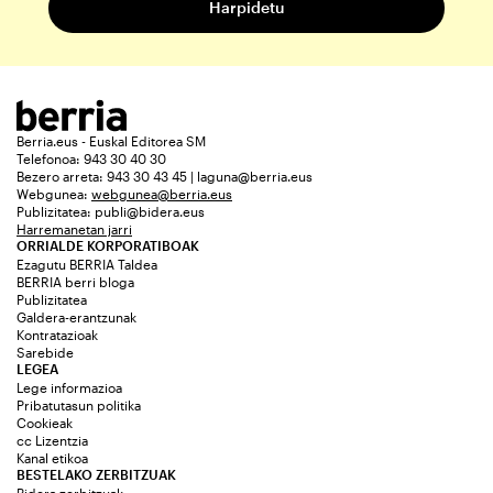
Berria.eus - Euskal Editorea SM
Telefonoa: 943 30 40 30
Bezero arreta: 943 30 43 45 | laguna@berria.eus
Webgunea:
webgunea@berria.eus
Publizitatea:
publi@bidera.eus
Harremanetan jarri
ORRIALDE KORPORATIBOAK
Ezagutu BERRIA Taldea
BERRIA berri bloga
Publizitatea
Galdera-erantzunak
Kontratazioak
Sarebide
LEGEA
Lege informazioa
Pribatutasun politika
Cookieak
cc Lizentzia
Kanal etikoa
BESTELAKO ZERBITZUAK
Bidera zerbitzuak