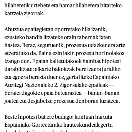
hilabetetik urtebete eta hamar hilabetera bitarteko
kartzela zigorrak.
Abuztua epaitegietan oporretako hila izanik,
ezusteko handia litzateke orain tabernak ixten
hastea. Beraz, seguruenik, prozesua udazkenera arte
atzeratuko da. Baina ezin jakin prozesu hori nolakoa
izango den. Epaian kaltetutakoek hainbat hipotesi
darabiltzate: elkarte bakoitzak bere izaera juridiko
eta egoera berezia duenez, gerta liteke Espainiako
Auzitegi Nazionaleko 2. Zigor salako epaileak —
beraiei dagokie epaia betearaztea— banan-banan
joatea eta desjabetze prozesua denboran luzatzea.
Beste hipotesi bat ere badago: kontuan hartuta
Espainiako Gorteetarako hauteskundeak gertu