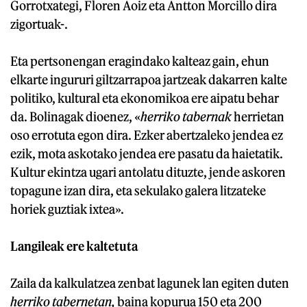
Gorrotxategi, Floren Aoiz eta Antton Morcillo dira
zigortuak-.
Eta pertsonengan eragindako kalteaz gain, ehun
elkarte ingururi giltzarrapoa jartzeak dakarren kalte
politiko, kultural eta ekonomikoa ere aipatu behar
da. Bolinagak dioenez, «
herriko tabernak
herrietan
oso errotuta egon dira. Ezker abertzaleko jendea ez
ezik, mota askotako jendea ere pasatu da haietatik.
Kultur ekintza ugari antolatu dituzte, jende askoren
topagune izan dira, eta sekulako galera litzateke
horiek guztiak ixtea».
Langileak ere kaltetuta
Zaila da kalkulatzea zenbat lagunek lan egiten duten
herriko tabernetan,
baina kopurua 150 eta 200