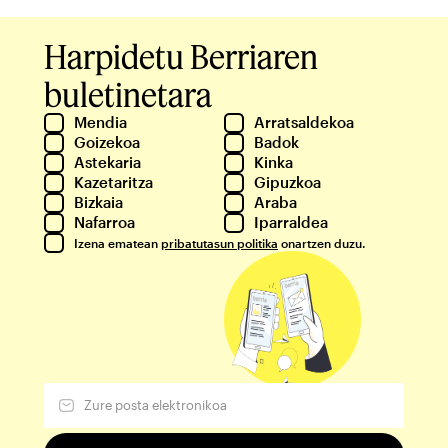
Harpidetu Berriaren
buletinetara
Mendia
Arratsaldekoa
Goizekoa
Badok
Astekaria
Kinka
Kazetaritza
Gipuzkoa
Bizkaia
Araba
Nafarroa
Iparraldea
Izena ematean
pribatutasun politika
onartzen duzu.