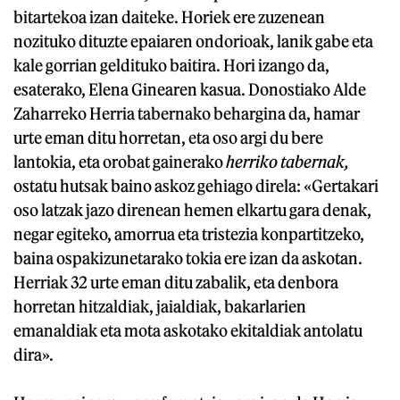
bitartekoa izan daiteke. Horiek ere zuzenean
nozituko dituzte epaiaren ondorioak, lanik gabe eta
kale gorrian geldituko baitira. Hori izango da,
esaterako, Elena Ginearen kasua. Donostiako Alde
Zaharreko Herria tabernako behargina da, hamar
urte eman ditu horretan, eta oso argi du bere
lantokia, eta orobat gainerako
herriko tabernak,
ostatu hutsak baino askoz gehiago direla: «Gertakari
oso latzak jazo direnean hemen elkartu gara denak,
negar egiteko, amorrua eta tristezia konpartitzeko,
baina ospakizunetarako tokia ere izan da askotan.
Herriak 32 urte eman ditu zabalik, eta denbora
horretan hitzaldiak, jaialdiak, bakarlarien
emanaldiak eta mota askotako ekitaldiak antolatu
dira».