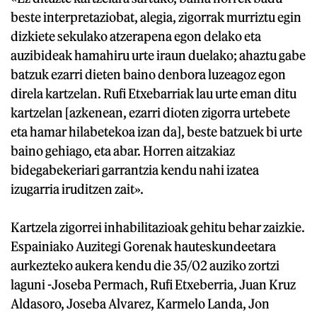
beste interpretaziobat, alegia, zigorrak murriztu egin
dizkiete sekulako atzerapena egon delako eta
auzibideak hamahiru urte iraun duelako; ahaztu gabe
batzuk ezarri dieten baino denbora luzeagoz egon
direla kartzelan. Rufi Etxebarriak lau urte eman ditu
kartzelan [azkenean, ezarri dioten zigorra urtebete
eta hamar hilabetekoa izan da], beste batzuek bi urte
baino gehiago, eta abar. Horren aitzakiaz
bidegabekeriari garrantzia kendu nahi izatea
izugarria iruditzen zait».
Kartzela zigorrei inhabilitazioak gehitu behar zaizkie.
Espainiako Auzitegi Gorenak hauteskundeetara
aurkezteko aukera kendu die 35/02 auziko zortzi
laguni -Joseba Permach, Rufi Etxeberria, Juan Kruz
Aldasoro, Joseba Alvarez, Karmelo Landa, Jon