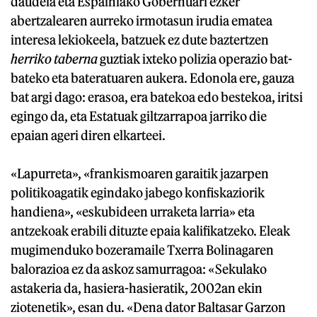
daudela eta Espainiako Gobernuari ezker
abertzalearen aurreko irmotasun irudia ematea
interesa lekiokeela, batzuek ez dute baztertzen
herriko taberna
guztiak ixteko polizia operazio bat-
bateko eta bateratuaren aukera. Edonola ere, gauza
bat argi dago: erasoa, era batekoa edo bestekoa, iritsi
egingo da, eta Estatuak giltzarrapoa jarriko die
epaian ageri diren elkarteei.
«Lapurreta», «frankismoaren garaitik jazarpen
politikoagatik egindako jabego konfiskaziorik
handiena», «eskubideen urraketa larria» eta
antzekoak erabili dituzte epaia kalifikatzeko. Eleak
mugimenduko bozeramaile Txerra Bolinagaren
balorazioa ez da askoz samurragoa: «Sekulako
astakeria da, hasiera-hasieratik, 2002an ekin
ziotenetik», esan du. «Dena dator Baltasar Garzon