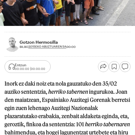
Gotzon Hermosilla
2015EKO ABUZTUAREN 5A
BILBO
00:00
Entzun
00:00:00
00:00:00
Inork ez daki noiz eta nola gauzatuko den 35/02
auziko sententzia,
herriko tabernen
ingurukoa. Joan
den maiatzean, Espainiako Auzitegi Gorenak berretsi
egin zuen lehenago Auzitegi Nazionalak
plazaratutako erabakia, zenbait aldaketa eginda, eta,
geroztik, finkoa da sententzia: 101
herriko tabernaren
bahimendua, eta hogei lagunentzat urtebete eta hiru