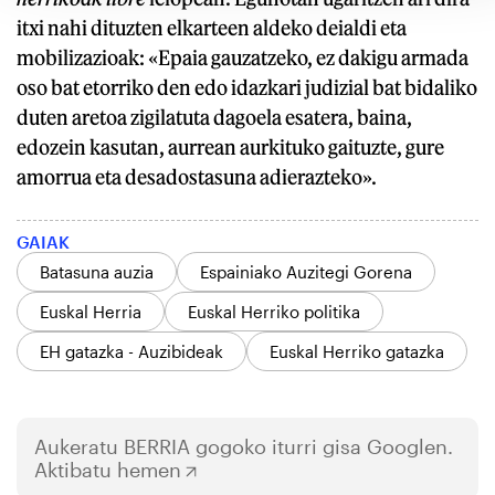
itxi nahi dituzten elkarteen aldeko deialdi eta
mobilizazioak: «Epaia gauzatzeko, ez dakigu armada
oso bat etorriko den edo idazkari judizial bat bidaliko
duten aretoa zigilatuta dagoela esatera, baina,
edozein kasutan, aurrean aurkituko gaituzte, gure
amorrua eta desadostasuna adierazteko».
GAIAK
Batasuna auzia
Espainiako Auzitegi Gorena
Euskal Herria
Euskal Herriko politika
EH gatazka - Auzibideak
Euskal Herriko gatazka
Aukeratu
BERRIA
gogoko iturri gisa Googlen.
Aktibatu hemen