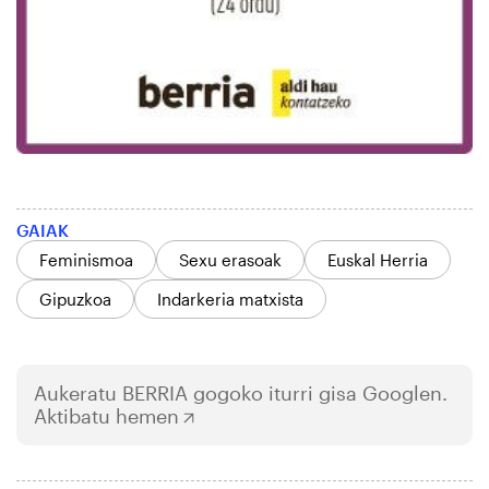
GAIAK
Feminismoa
Sexu erasoak
Euskal Herria
Gipuzkoa
Indarkeria matxista
Aukeratu
BERRIA
gogoko iturri gisa Googlen.
Aktibatu hemen