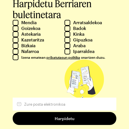
Harpidetu Berriaren
buletinetara
Mendia
Arratsaldekoa
Goizekoa
Badok
Astekaria
Kinka
Kazetaritza
Gipuzkoa
Bizkaia
Araba
Nafarroa
Iparraldea
Izena ematean
pribatutasun politika
onartzen duzu.