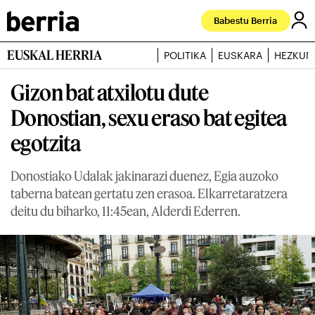
Babestu Berria
EUSKAL HERRIA
POLITIKA
EUSKARA
HEZKUN
Gizon bat atxilotu dute
Donostian, sexu eraso bat egitea
egotzita
Donostiako Udalak jakinarazi duenez, Egia auzoko
taberna batean gertatu zen erasoa. Elkarretaratzera
deitu du biharko, 11:45ean, Alderdi Ederren.