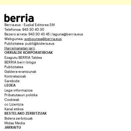
Berria.eus - Euskal Editorea SM
Telefonoa: 943 30 40 30
Bezero arreta: 943 30 43 45 | laguna@berria.eus
Webgunea:
webgunea@berria.eus
Publizitatea:
publi@bidera.eus
Harremanetan jarri
ORRIALDE KORPORATIBOAK
Ezagutu BERRIA Taldea
BERRIA berri bloga
Publizitatea
Galdera-erantzunak
Kontratazioak
Sarebide
LEGEA
Lege informazioa
Pribatutasun politika
Cookieak
cc Lizentzia
Kanal etikoa
BESTELAKO ZERBITZUAK
Bidera zerbitzuak
Midas Media
JARRAITU