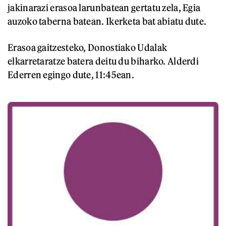
jakinarazi erasoa larunbatean gertatu zela, Egia
auzoko taberna batean. Ikerketa bat abiatu dute.
Erasoa gaitzesteko, Donostiako Udalak
elkarretaratze batera deitu du biharko. Alderdi
Ederren egingo dute, 11:45ean.