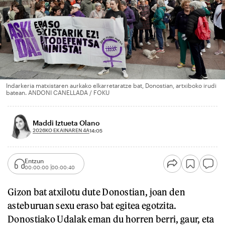
Indarkeria matxistaren aurkako elkarretaratze bat, Donostian, artxiboko irudi
batean. ANDONI CANELLADA / FOKU
Maddi Iztueta Olano
2026KO EKAINAREN 4A
14:05
Entzun
00:00:00
00:00:40
Gizon bat atxilotu dute Donostian, joan den
asteburuan sexu eraso bat egitea egotzita.
Donostiako Udalak eman du horren berri, gaur, eta