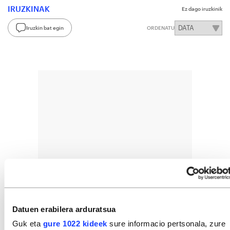
IRUZKINAK
Ez dago iruzkinik
Iruzkin bat egin
ORDENATU
Datuen erabilera arduratsua
Guk eta
gure 1022 kideek
sure informacio pertsonala, zure