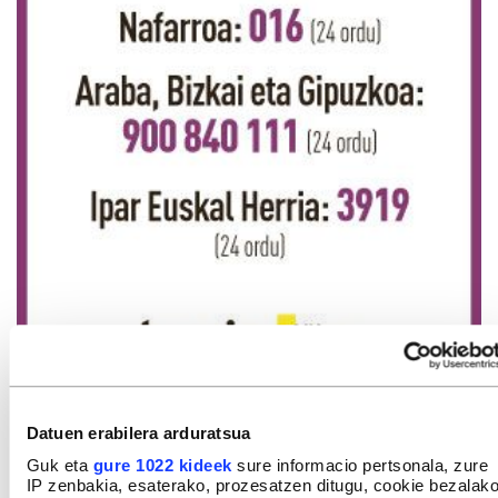
Datuen erabilera arduratsua
Guk eta
gure 1022 kideek
sure informacio pertsonala, zure
GAIAK
IP zenbakia, esaterako, prozesatzen ditugu, cookie bezalak