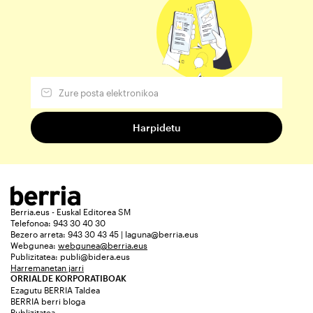
Berria.eus - Euskal Editorea SM
Telefonoa: 943 30 40 30
Bezero arreta: 943 30 43 45 | laguna@berria.eus
Webgunea:
webgunea@berria.eus
Publizitatea:
publi@bidera.eus
Harremanetan jarri
ORRIALDE KORPORATIBOAK
Ezagutu BERRIA Taldea
BERRIA berri bloga
Publizitatea