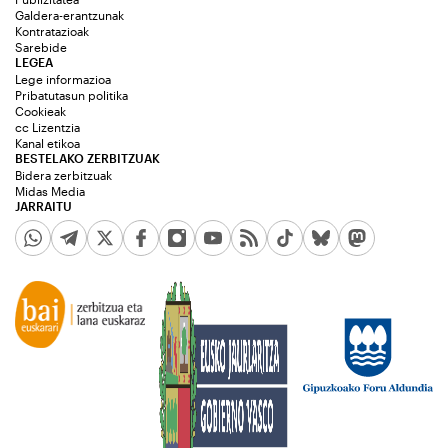
Galdera-erantzunak
Kontratazioak
Sarebide
LEGEA
Lege informazioa
Pribatutasun politika
Cookieak
cc Lizentzia
Kanal etikoa
BESTELAKO ZERBITZUAK
Bidera zerbitzuak
Midas Media
JARRAITU