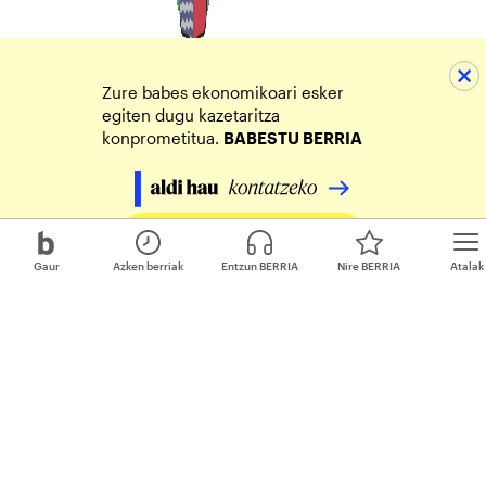
Zure babes ekonomikoari esker
egiten dugu kazetaritza
konprometitua.
BABESTU BERRIA
Egin zure ekarpena
Gaur
Azken berriak
Entzun BERRIA
Nire BERRIA
Atalak