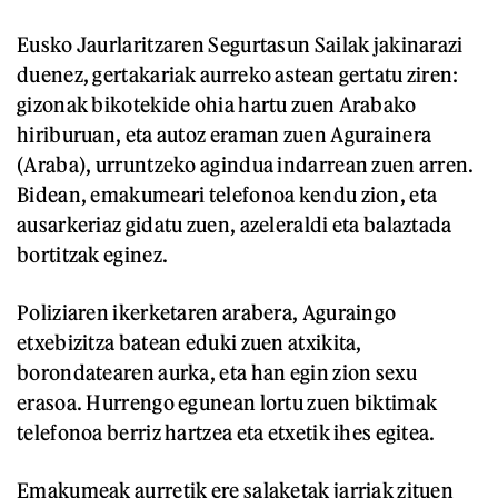
Eusko Jaurlaritzaren Segurtasun Sailak jakinarazi
duenez, gertakariak aurreko astean gertatu ziren:
gizonak bikotekide ohia hartu zuen Arabako
hiriburuan, eta autoz eraman zuen Agurainera
(Araba), urruntzeko agindua indarrean zuen arren.
Bidean, emakumeari telefonoa kendu zion, eta
ausarkeriaz gidatu zuen, azeleraldi eta balaztada
bortitzak eginez.
Poliziaren ikerketaren arabera, Aguraingo
etxebizitza batean eduki zuen atxikita,
borondatearen aurka, eta han egin zion sexu
erasoa. Hurrengo egunean lortu zuen biktimak
telefonoa berriz hartzea eta etxetik ihes egitea.
Emakumeak aurretik ere salaketak jarriak zituen