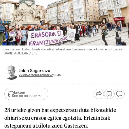
Sexu eraso baten kontrako elkarretaratzea Gasteizen, artxiboko irudi batean.
DAVID AGUILAR / EFE
Jokin Sagarzazu
2026KO MAIATZAREN 9A
10:45
Entzun
00:00:00
00:01:27
28 urteko gizon bat espetxeratu dute bikotekide
ohiari sexu erasoa egitea egotzita. Ertzaintzak
ostegunean atxilotu zuen Gasteizen.