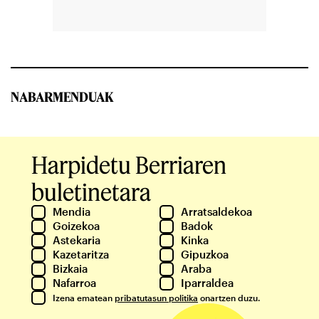
NABARMENDUAK
Harpidetu Berriaren
buletinetara
Mendia
Arratsaldekoa
Goizekoa
Badok
Astekaria
Kinka
Kazetaritza
Gipuzkoa
Bizkaia
Araba
Nafarroa
Iparraldea
Izena ematean
pribatutasun politika
onartzen duzu.