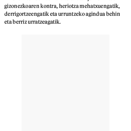
gizonezkoaren kontra, heriotza mehatxuengatik,
derrigortzeengatik eta urruntzeko agindua behin
eta berriz urratzeagatik.