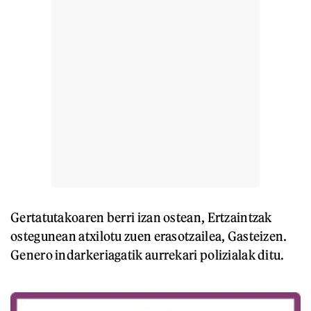
Gertatutakoaren berri izan ostean, Ertzaintzak
ostegunean atxilotu zuen erasotzailea, Gasteizen.
Genero indarkeriagatik aurrekari polizialak ditu.