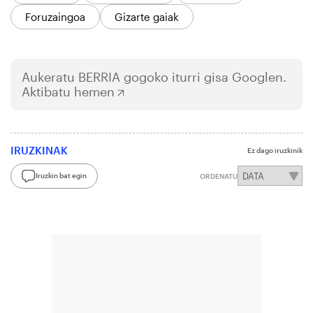
Foruzaingoa
Gizarte gaiak
Aukeratu
BERRIA
gogoko iturri gisa Googlen.
Aktibatu hemen
IRUZKINAK
Ez dago iruzkinik
Iruzkin bat egin
ORDENATU