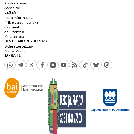
Kontratazioak
Sarebide
LEGEA
Lege informazioa
Pribatutasun politika
Cookieak
cc Lizentzia
Kanal etikoa
BESTELAKO ZERBITZUAK
Bidera zerbitzuak
Midas Media
JARRAITU