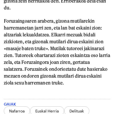
gizona zein herritakoa den. Erriberakoa dela esan
du.
Foruzaingoaren arabera, gizona mutilarekin
harremanetan jarri zen, eta lan bat eskaini zion:
altzariak lekualdatzea. Elkarri mezuak bidali
zizkioten, eta gizonak mutilari dirua eskaini zion
«masaje baten truke». Mutilak tutoreei jakinarazi
zien. Tutoreek ohartarazi zioten eskaintza oso larria
zela, eta Foruzaingora joan ziren, gertatua
salatzera. Foruzainek ondorioztatu dute hasierako
mezuen ondoren gizonak mutilari dirua eskaini
ziola sexu harremanen truke.
GAIAK
Nafarroa
Euskal Herria
Delituak