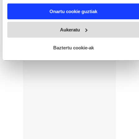
characteristics (fingerprinting)
Find out more about how your personal data is processed
Onartu cookie guztiak
and set your preferences in the
details section
.
Webgune honek cookie propioak eta hirugarrenen cookie-
Aukeratu
fitxategiak erabiltzen ditu. Zure esperientzia eta zerbitzuak
hobetzeko asmoz, cookie teknologiaz baliatzen gara. Ohar
hau onartuz gero, teknologia hori erabiltzeko baimen
esplizitua ematen diguzu.
Gehiago irakurri
Baztertu cookie-ak