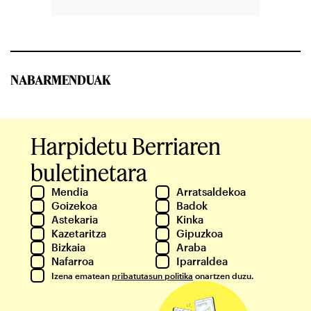
NABARMENDUAK
Harpidetu Berriaren
buletinetara
Mendia
Arratsaldekoa
Goizekoa
Badok
Astekaria
Kinka
Kazetaritza
Gipuzkoa
Bizkaia
Araba
Nafarroa
Iparraldea
Izena ematean
pribatutasun politika
onartzen duzu.