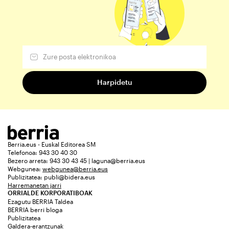
Berria.eus - Euskal Editorea SM
Telefonoa: 943 30 40 30
Bezero arreta: 943 30 43 45 | laguna@berria.eus
Webgunea:
webgunea@berria.eus
Publizitatea:
publi@bidera.eus
Harremanetan jarri
ORRIALDE KORPORATIBOAK
Ezagutu BERRIA Taldea
BERRIA berri bloga
Publizitatea
Galdera-erantzunak