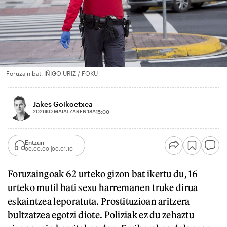
Foruzain bat. IÑIGO URIZ / FOKU
Jakes Goikoetxea
2026KO MAIATZAREN 18A
15:00
Entzun
00:00:00
00:01:10
Foruzaingoak 62 urteko gizon bat ikertu du, 16
urteko mutil bati sexu harremanen truke dirua
eskaintzea leporatuta. Prostituzioan aritzera
bultzatzea egotzi diote. Poliziak ez du zehaztu