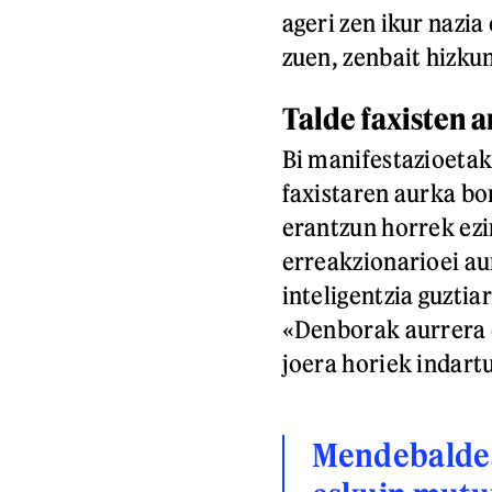
ageri zen ikur nazi
zuen, zenbait hizku
Talde faxisten a
Bi manifestazioetak
faxistaren aurka bo
erantzun horrek ezin
erreakzionarioei aur
inteligentzia guztia
«Denborak aurrera e
joera horiek indart
Mendebaldea