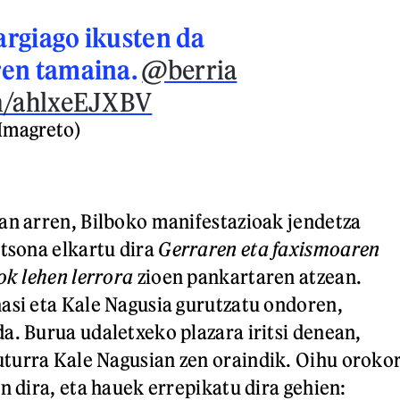
rgiago ikusten da
ren tamaina.
@berria
om/ahlxeEJXBV
Imagreto)
an arren, Bilboko manifestazioak jendetza
rtsona elkartu dira
Gerraren eta faxismoaren
ok lehen lerrora
zioen pankartaren atzean.
asi eta Kale Nagusia gurutzatu ondoren,
a. Burua udaletxeko plazara iritsi denean,
turra Kale Nagusian zen oraindik. Oihu oroko
n dira, eta hauek errepikatu dira gehien: