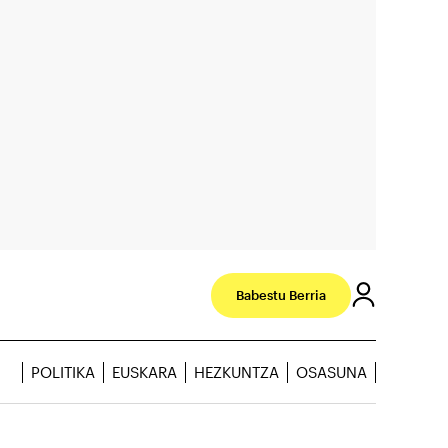
Babestu Berria
POLITIKA
EUSKARA
HEZKUNTZA
OSASUNA