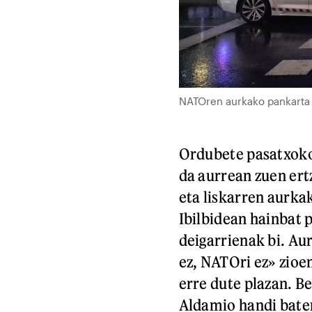
NATOren aurkako pankarta 
Ordubete pasatxoko 
da aurrean zuen ert
eta liskarren aurka
Ibilbidean hainbat 
deigarrienak bi. Au
ez, NATOri ez» zio
erre dute plazan. Be
Aldamio handi baten