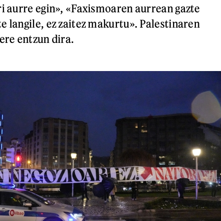
ri aurre egin», «Faxismoaren aurrean gazte
e langile, ez zaitez makurtu». Palestinaren
ere entzun dira.