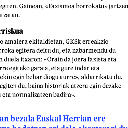
a egiten. Gainean, «Faxismoa borrokatu» jartze
ntzatan.
rriskua
o amaiera ekitaldietan, GKSk erreakzio
rroka egitera deitu du, eta nabarmendu du
 duela itxaron: «Orain da joera faxista eta
re egiteko garaia, eta gure indar eta
rekin egin behar diogu aurre», aldarrikatu du.
giten du, baina historiak atzera egin dezake
u eta normalizatzen badira».
n bezala Euskal Herrian ere