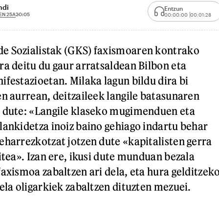
ndi
Entzun
EN 25A
20:05
00:00:00
00:01:28
e Sozialistak (GKS) faxismoaren kontrako
ra deitu du gaur arratsaldean Bilbon eta
ifestazioetan. Milaka lagun bildu dira bi
en aurrean, deitzaileek langile batasunaren
u dute: «Langile klaseko mugimenduen eta
lankidetza inoiz baino gehiago indartu behar
eharrezkotzat jotzen dute «kapitalisten gerra
itea». Izan ere, ikusi dute munduan bezala
faxismoa zabaltzen ari dela, eta hura gelditzek
ela oligarkiek zabaltzen dituzten mezuei.