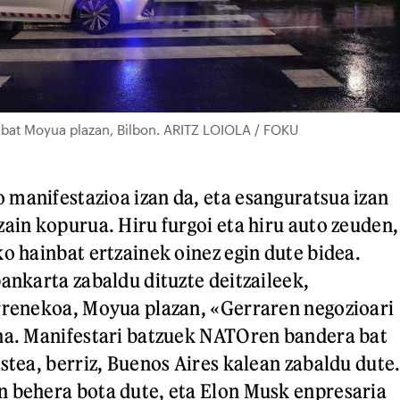
bat Moyua plazan, Bilbon. ARITZ LOIOLA / FOKU
manifestazioa izan da, eta esanguratsua izan
zain kopurua. Hiru furgoi eta hiru auto zeuden,
ko hainbat ertzainek oinez egin dute bidea.
pankarta zabaldu dituzte deitzaileek,
rrenekoa, Moyua plazan, «Gerraren negozioari
ena. Manifestari batzuek NATOren bandera bat
stea, berriz, Buenos Aires kalean zabaldu dute
 behera bota dute, eta Elon Musk enpresaria