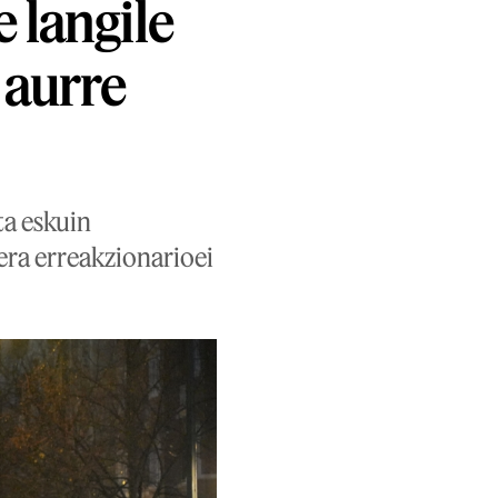
 langile
 aurre
ta eskuin
era erreakzionarioei