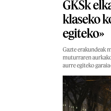
GKSk elka
klaseko k
egiteko»
Gazte erakundeak mi
muturraren aurkako 
aurre egiteko garaia