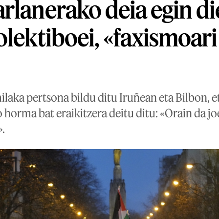
rlanerako deia egin die
olektiboei, «faxismoari
laka pertsona bildu ditu Iruñean eta Bilbon, e
horma bat eraikitzera deitu ditu: «Orain da jo
».