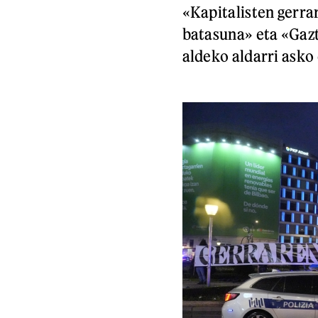
«Kapitalisten gerra
batasuna» eta «Gazt
aldeko aldarri asko 