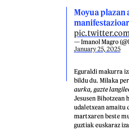
Moyua plazan a
manifestazioa
pic.twitter.c
— Imanol Magro (@
January 25, 2025
Eguraldi makurra iz
bildu du. Milaka pe
aurka, gazte langile
Jesusen Bihotzean h
udaletxean amaitu d
martxaren beste mu
guztiak euskaraz iza