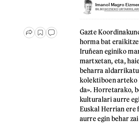
Imanol Magro Eizme
2025EKO URTARRILAR
BILBO
Gazte Koordinakund
horma bat eraikitze
Iruñean eginiko man
martxetan, eta, hai
beharra aldarrikat
kolektiboen arteko 
da». Horretarako, b
kulturalari aurre eg
Euskal Herrian ere 
aurre egin behar zai