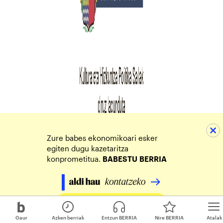
Zure babes ekonomikoari esker
egiten dugu kazetaritza
konprometitua.
BABESTU
BERRIA
Egin zure ekarpena
Gaur
Azken berriak
Entzun BERRIA
Nire BERRIA
Atalak