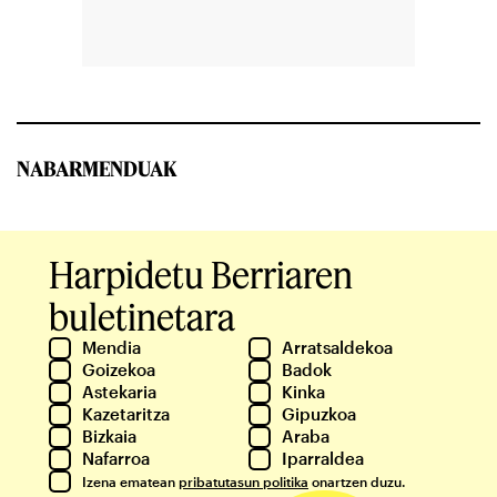
NABARMENDUAK
Harpidetu Berriaren
buletinetara
Mendia
Arratsaldekoa
Goizekoa
Badok
Astekaria
Kinka
Kazetaritza
Gipuzkoa
Bizkaia
Araba
Nafarroa
Iparraldea
Izena ematean
pribatutasun politika
onartzen duzu.