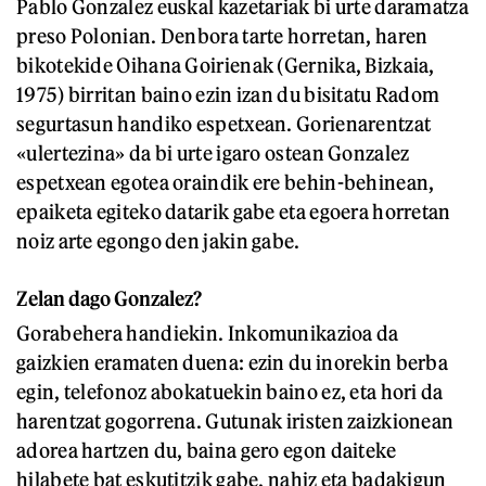
Pablo Gonzalez euskal kazetariak bi urte daramatza
preso Polonian. Denbora tarte horretan, haren
bikotekide Oihana Goirienak (Gernika, Bizkaia,
1975) birritan baino ezin izan du bisitatu Radom
segurtasun handiko espetxean. Gorienarentzat
«ulertezina» da bi urte igaro ostean Gonzalez
espetxean egotea oraindik ere behin-behinean,
epaiketa egiteko datarik gabe eta egoera horretan
noiz arte egongo den jakin gabe.
Zelan dago Gonzalez?
Gorabehera handiekin. Inkomunikazioa da
gaizkien eramaten duena: ezin du inorekin berba
egin, telefonoz abokatuekin baino ez, eta hori da
harentzat gogorrena. Gutunak iristen zaizkionean
adorea hartzen du, baina gero egon daiteke
hilabete bat eskutitzik gabe, nahiz eta badakigun