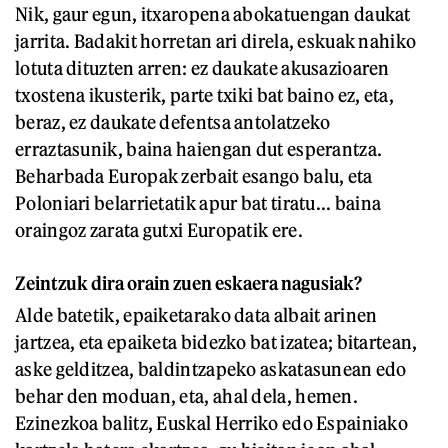
Nik, gaur egun, itxaropena abokatuengan daukat
jarrita. Badakit horretan ari direla, eskuak nahiko
lotuta dituzten arren: ez daukate akusazioaren
txostena ikusterik, parte txiki bat baino ez, eta,
beraz, ez daukate defentsa antolatzeko
erraztasunik, baina haiengan dut esperantza.
Beharbada Europak zerbait esango balu, eta
Poloniari belarrietatik apur bat tiratu... baina
oraingoz zarata gutxi Europatik ere.
Zeintzuk dira orain zuen eskaera nagusiak?
Alde batetik, epaiketarako data albait arinen
jartzea, eta epaiketa bidezko bat izatea; bitartean,
aske gelditzea, baldintzapeko askatasunean edo
behar den moduan, eta, ahal dela, hemen.
Ezinezkoa balitz, Euskal Herriko edo Espainiako