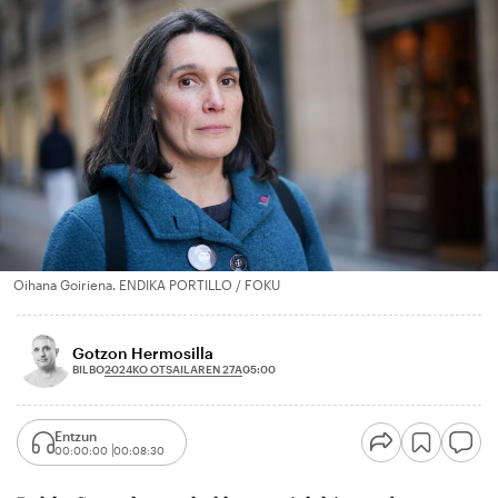
Oihana Goiriena. ENDIKA PORTILLO / FOKU
Gotzon Hermosilla
2024KO OTSAILAREN 27A
BILBO
05:00
Entzun
00:00:00
00:08:30