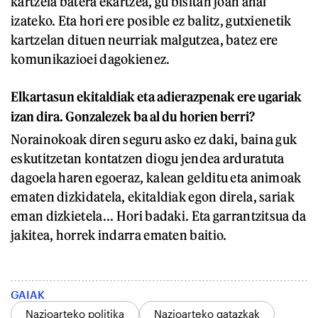
kartzela batera ekartzea, gu bisitan joan ahal
izateko. Eta hori ere posible ez balitz, gutxienetik
kartzelan dituen neurriak malgutzea, batez ere
komunikazioei dagokienez.
Elkartasun ekitaldiak eta adierazpenak ere ugariak
izan dira. Gonzalezek ba al du horien berri?
Norainokoak diren seguru asko ez daki, baina guk
eskutitzetan kontatzen diogu jendea arduratuta
dagoela haren egoeraz, kalean gelditu eta animoak
ematen dizkidatela, ekitaldiak egon direla, sariak
eman dizkietela... Hori badaki. Eta garrantzitsua da
jakitea, horrek indarra ematen baitio.
GAIAK
Nazioarteko politika
Nazioarteko gatazkak