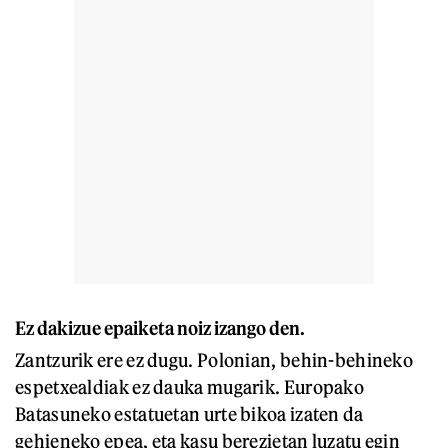
Ez dakizue epaiketa noiz izango den.
Zantzurik ere ez dugu. Polonian, behin-behineko
espetxealdiak ez dauka mugarik. Europako
Batasuneko estatuetan urte bikoa izaten da
gehieneko epea, eta kasu berezietan luzatu egin