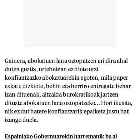
Gainera, abokatuen lana oztopatzen ari dira ahal
duten guztia, urtebetean ez diote utzi
konfiantzazko abokatuarekin egoten, mila paper
eskatu dizkiote, behin eta berriro entregatu behar
izan dituenak, aitzakia burokratikoak jartzen
dituzte abokatuen lana oztopatzeko... Hori ikusita,
nik ez dut batere konfiantzarik epaiketa justu bat
izango duela.
Espainiako Gobernuarekin harremanik ba al