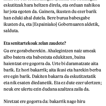
eskutitzak hara heltzen direla, eta orduan nahikoa
lur jota egoten da. Gainera, ikusten du ezer barik
han eduki ahal dutela. Bere burua babesgabe
ikusten du, eta [Espainiako] Gobernuaren aldetik,
salduta.
Eta senitartekoak zelan zaudete?
Gu ere gorabeherekin. Ahalegintzen naiz umeak
albo batera eta babestuta edukitzen, baina
haientzat ere gogorra da. Urte bi daramatzate aita
barik. Ez hori bakarrik; aita ikusi eta harekin berba
ere egin barik. Dakiten bakarra da eskutitzetatik
eta nik esaten diedanetik. Eta ez dute ezer ulertzen;
neuk ere ulertu ezin dudana azaltzea zaila da.
Niretzat ere gogorra da: bakarrik nago hiru