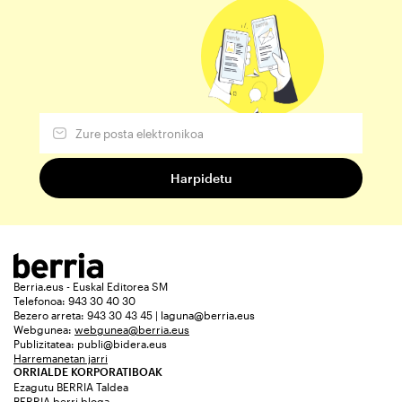
Berria.eus - Euskal Editorea SM
Telefonoa: 943 30 40 30
Bezero arreta: 943 30 43 45 | laguna@berria.eus
Webgunea:
webgunea@berria.eus
Publizitatea:
publi@bidera.eus
Harremanetan jarri
ORRIALDE KORPORATIBOAK
Ezagutu BERRIA Taldea
BERRIA berri bloga