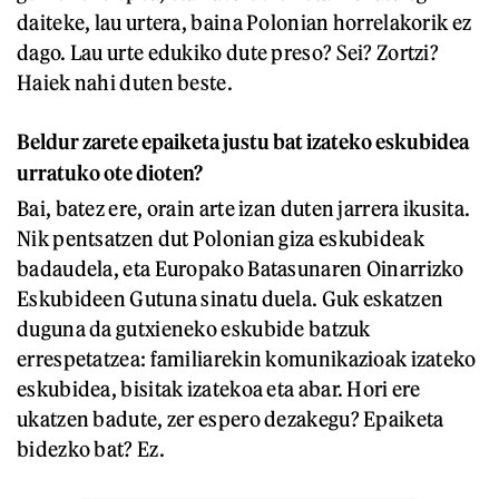
daiteke, lau urtera, baina Polonian horrelakorik ez
dago. Lau urte edukiko dute preso? Sei? Zortzi?
Haiek nahi duten beste.
Beldur zarete epaiketa justu bat izateko eskubidea
urratuko ote dioten?
Bai, batez ere, orain arte izan duten jarrera ikusita.
Nik pentsatzen dut Polonian giza eskubideak
badaudela, eta Europako Batasunaren Oinarrizko
Eskubideen Gutuna sinatu duela. Guk eskatzen
duguna da gutxieneko eskubide batzuk
errespetatzea: familiarekin komunikazioak izateko
eskubidea, bisitak izatekoa eta abar. Hori ere
ukatzen badute, zer espero dezakegu? Epaiketa
bidezko bat? Ez.