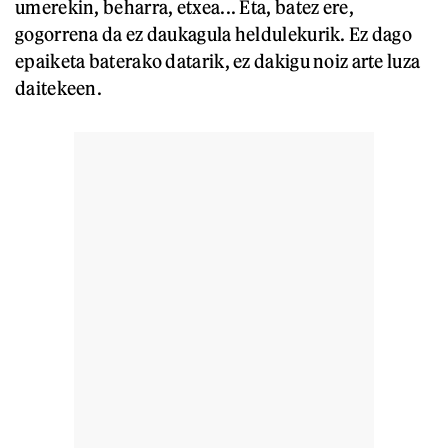
umerekin, beharra, etxea... Eta, batez ere,
gogorrena da ez daukagula heldulekurik. Ez dago
epaiketa baterako datarik, ez dakigu noiz arte luza
daitekeen.