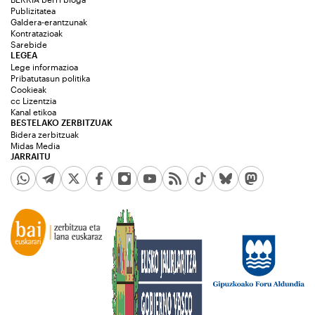
Publizitatea
Galdera-erantzunak
Kontratazioak
Sarebide
LEGEA
Lege informazioa
Pribatutasun politika
Cookieak
cc Lizentzia
Kanal etikoa
BESTELAKO ZERBITZUAK
Bidera zerbitzuak
Midas Media
JARRAITU