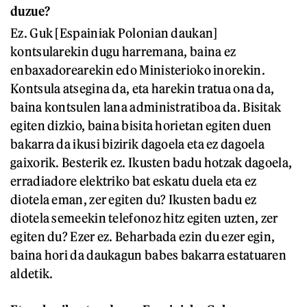
duzue?
Ez. Guk [Espainiak Polonian daukan]
kontsularekin dugu harremana, baina ez
enbaxadorearekin edo Ministerioko inorekin.
Kontsula atsegina da, eta harekin tratua ona da,
baina kontsulen lana administratiboa da. Bisitak
egiten dizkio, baina bisita horietan egiten duen
bakarra da ikusi bizirik dagoela eta ez dagoela
gaixorik. Besterik ez. Ikusten badu hotzak dagoela,
erradiadore elektriko bat eskatu duela eta ez
diotela eman, zer egiten du? Ikusten badu ez
diotela semeekin telefonoz hitz egiten uzten, zer
egiten du? Ezer ez. Beharbada ezin du ezer egin,
baina hori da daukagun babes bakarra estatuaren
aldetik.