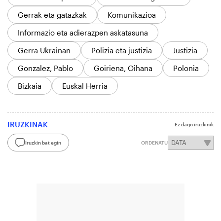
Gerrak eta gatazkak
Komunikazioa
Informazio eta adierazpen askatasuna
Gerra Ukrainan
Polizia eta justizia
Justizia
Gonzalez, Pablo
Goiriena, Oihana
Polonia
Bizkaia
Euskal Herria
IRUZKINAK
Ez dago iruzkinik
Iruzkin bat egin
ORDENATU