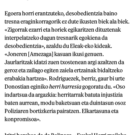
Egoera horri erantzuteko, desobedientzia baino
tresna eraginkorragorik ez dute ikusten biek ala biek.
«Zigorrak ezarri eta horiek egikaritzen dituztenak
interpelatzeko dugun tresnarik egokiena da
desobedientzia», azaldu du Eleak-eko kideak.
«Joneren [Amezaga] kasuan ikusi genuen.
Jaurlaritzak idatzi zuen txostenean argi azaltzen da
geroz eta zailago egiten zaiela ertzainak bidaltzeko
erabakia hartzea». Rodriguezek, berriz, gaur bi urte
Donostian eginiko
herri harresia
gogoratu du. «Oso
indartsua da argazkia: herritarrak batuta injustizia
baten aurrean, modu baketsuan eta duintasun osoz
Poliziaren bortizkeria pairatzen. Elkartasuna eta
konpromisoa».