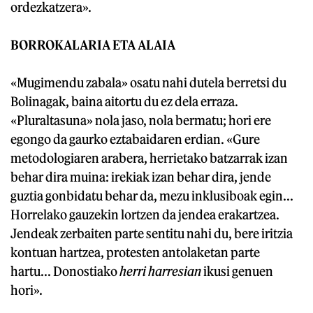
ordezkatzera».
BORROKALARIA ETA ALAIA
«Mugimendu zabala» osatu nahi dutela berretsi du
Bolinagak, baina aitortu du ez dela erraza.
«Pluraltasuna» nola jaso, nola bermatu; hori ere
egongo da gaurko eztabaidaren erdian. «Gure
metodologiaren arabera, herrietako batzarrak izan
behar dira muina: irekiak izan behar dira, jende
guztia gonbidatu behar da, mezu inklusiboak egin...
Horrelako gauzekin lortzen da jendea erakartzea.
Jendeak zerbaiten parte sentitu nahi du, bere iritzia
kontuan hartzea, protesten antolaketan parte
hartu... Donostiako
herri harresian
ikusi genuen
hori».