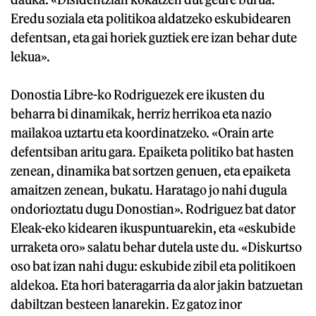
Eredu soziala eta politikoa aldatzeko eskubidearen
defentsan, eta gai horiek guztiek ere izan behar dute
lekua».
Donostia Libre-ko Rodriguezek ere ikusten du
beharra bi dinamikak, herriz herrikoa eta nazio
mailakoa uztartu eta koordinatzeko. «Orain arte
defentsiban aritu gara. Epaiketa politiko bat hasten
zenean, dinamika bat sortzen genuen, eta epaiketa
amaitzen zenean, bukatu. Haratago jo nahi dugula
ondorioztatu dugu Donostian». Rodriguez bat dator
Eleak-eko kidearen ikuspuntuarekin, eta «eskubide
urraketa oro» salatu behar dutela uste du. «Diskurtso
oso bat izan nahi dugu: eskubide zibil eta politikoen
aldekoa. Eta hori bateragarria da alor jakin batzuetan
dabiltzan besteen lanarekin. Ez gatoz inor