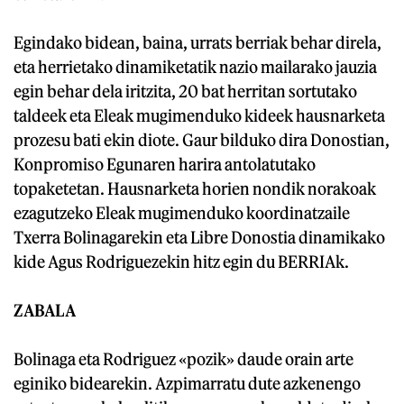
Egindako bidean, baina, urrats berriak behar direla,
eta herrietako dinamiketatik nazio mailarako jauzia
egin behar dela iritzita, 20 bat herritan sortutako
taldeek eta Eleak mugimenduko kideek hausnarketa
prozesu bati ekin diote. Gaur bilduko dira Donostian,
Konpromiso Egunaren harira antolatutako
topaketetan. Hausnarketa horien nondik norakoak
ezagutzeko Eleak mugimenduko koordinatzaile
Txerra Bolinagarekin eta Libre Donostia dinamikako
kide Agus Rodriguezekin hitz egin du BERRIAk.
ZABALA
Bolinaga eta Rodriguez «pozik» daude orain arte
eginiko bidearekin. Azpimarratu dute azkenengo