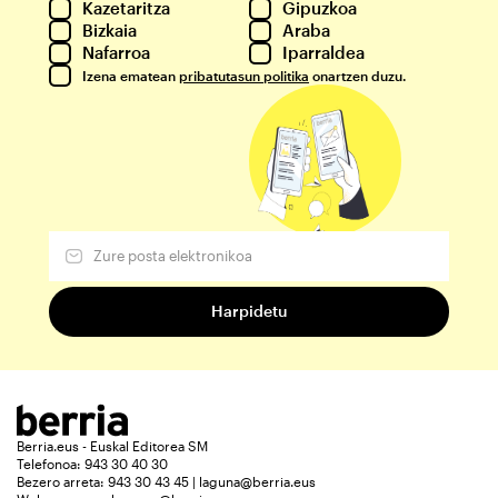
Kazetaritza
Gipuzkoa
Bizkaia
Araba
Nafarroa
Iparraldea
Izena ematean
pribatutasun politika
onartzen duzu.
Berria.eus - Euskal Editorea SM
Telefonoa: 943 30 40 30
Bezero arreta: 943 30 43 45 | laguna@berria.eus