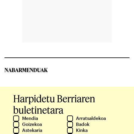
NABARMENDUAK
Harpidetu Berriaren
buletinetara
Mendia
Arratsaldekoa
Goizekoa
Badok
Astekaria
Kinka