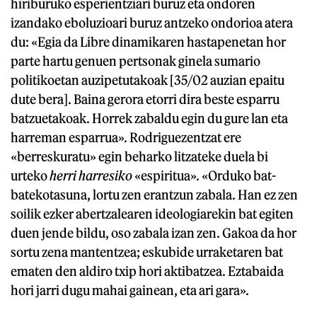
hiriburuko esperientziari buruz eta ondoren
izandako eboluzioari buruz antzeko ondorioa atera
du: «Egia da Libre dinamikaren hastapenetan hor
parte hartu genuen pertsonak ginela sumario
politikoetan auzipetutakoak [35/02 auzian epaitu
dute bera]. Baina gerora etorri dira beste esparru
batzuetakoak. Horrek zabaldu egin du gure lan eta
harreman esparrua». Rodriguezentzat ere
«berreskuratu» egin beharko litzateke duela bi
urteko
herri harresiko
«espiritua». «Orduko bat-
batekotasuna, lortu zen erantzun zabala. Han ez zen
soilik ezker abertzalearen ideologiarekin bat egiten
duen jende bildu, oso zabala izan zen. Gakoa da hor
sortu zena mantentzea; eskubide urraketaren bat
ematen den aldiro txip hori aktibatzea. Eztabaida
hori jarri dugu mahai gainean, eta ari gara».