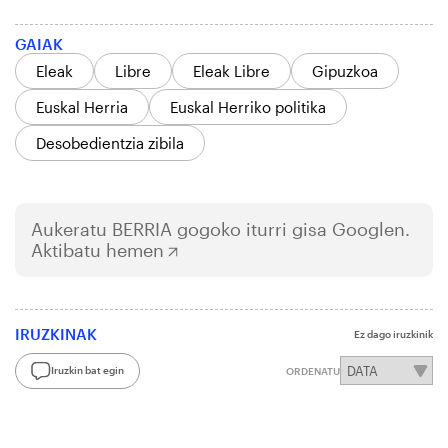
GAIAK
Eleak
Libre
Eleak Libre
Gipuzkoa
Euskal Herria
Euskal Herriko politika
Desobedientzia zibila
Aukeratu
BERRIA
gogoko iturri gisa Googlen.
Aktibatu hemen
IRUZKINAK
Ez dago iruzkinik
Iruzkin bat egin
ORDENATU