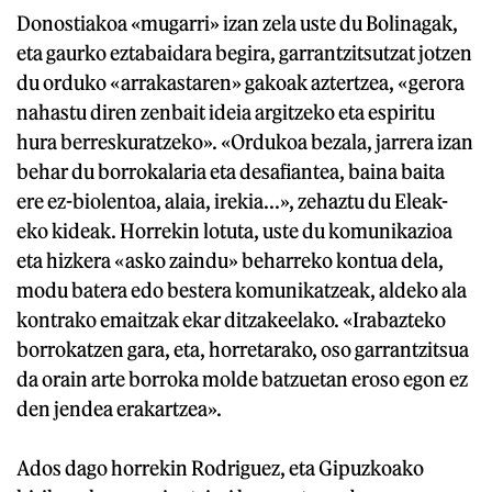
Donostiakoa «mugarri» izan zela uste du Bolinagak,
eta gaurko eztabaidara begira, garrantzitsutzat jotzen
du orduko «arrakastaren» gakoak aztertzea, «gerora
nahastu diren zenbait ideia argitzeko eta espiritu
hura berreskuratzeko». «Ordukoa bezala, jarrera izan
behar du borrokalaria eta desafiantea, baina baita
ere ez-biolentoa, alaia, irekia...», zehaztu du Eleak-
eko kideak. Horrekin lotuta, uste du komunikazioa
eta hizkera «asko zaindu» beharreko kontua dela,
modu batera edo bestera komunikatzeak, aldeko ala
kontrako emaitzak ekar ditzakeelako. «Irabazteko
borrokatzen gara, eta, horretarako, oso garrantzitsua
da orain arte borroka molde batzuetan eroso egon ez
den jendea erakartzea».
Ados dago horrekin Rodriguez, eta Gipuzkoako