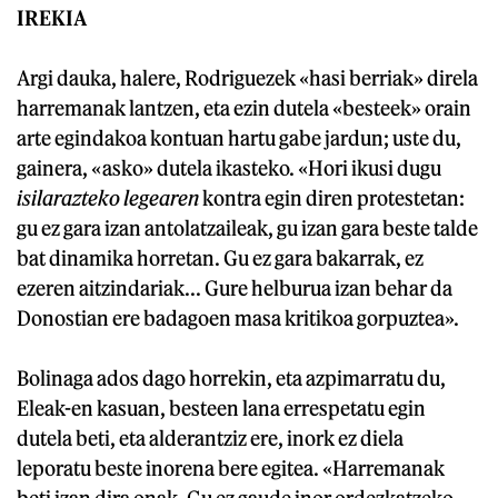
IREKIA
Argi dauka, halere, Rodriguezek «hasi berriak» direla
harremanak lantzen, eta ezin dutela «besteek» orain
arte egindakoa kontuan hartu gabe jardun; uste du,
gainera, «asko» dutela ikasteko. «Hori ikusi dugu
isilarazteko legearen
kontra egin diren protestetan:
gu ez gara izan antolatzaileak, gu izan gara beste talde
bat dinamika horretan. Gu ez gara bakarrak, ez
ezeren aitzindariak... Gure helburua izan behar da
Donostian ere badagoen masa kritikoa gorpuztea».
Bolinaga ados dago horrekin, eta azpimarratu du,
Eleak-en kasuan, besteen lana errespetatu egin
dutela beti, eta alderantziz ere, inork ez diela
leporatu beste inorena bere egitea. «Harremanak
beti izan dira onak. Gu ez gaude inor ordezkatzeko.