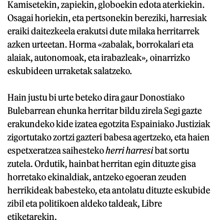
Kamisetekin, zapiekin, globoekin edota aterkiekin.
Osagai horiekin, eta pertsonekin bereziki, harresiak
eraiki daitezkeela erakutsi dute milaka herritarrek
azken urteetan. Horma «zabalak, borrokalari eta
alaiak, autonomoak, eta irabazleak»
,
oinarrizko
eskubideen urraketak salatzeko.
Hain justu bi urte beteko dira gaur Donostiako
Bulebarrean ehunka herritar bildu zirela Segi gazte
erakundeko kide izatea egotzita Espainiako Justiziak
zigortutako zortzi gazteri babesa agertzeko, eta haien
espetxeratzea saihesteko
herri harresi
bat sortu
zutela. Ordutik, hainbat herritan egin dituzte gisa
horretako ekinaldiak, antzeko egoeran zeuden
herrikideak babesteko, eta antolatu dituzte eskubide
zibil eta politikoen aldeko taldeak, Libre
etiketarekin.