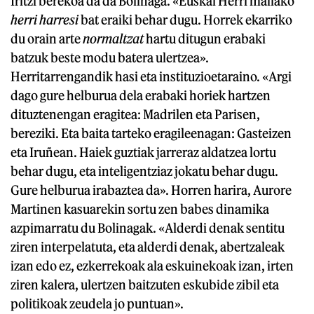
Iritzi berekoa da da Bolinaga. «Euskal Herri mailako
herri harresi
bat eraiki behar dugu. Horrek ekarriko
du orain arte
normaltzat
hartu ditugun erabaki
batzuk beste modu batera ulertzea».
Herritarrengandik hasi eta instituzioetaraino. «Argi
dago gure helburua dela erabaki horiek hartzen
dituztenengan eragitea: Madrilen eta Parisen,
bereziki. Eta baita tarteko eragileenagan: Gasteizen
eta Iruñean. Haiek guztiak jarreraz aldatzea lortu
behar dugu, eta inteligentziaz jokatu behar dugu.
Gure helburua irabaztea da». Horren harira, Aurore
Martinen kasuarekin sortu zen babes dinamika
azpimarratu du Bolinagak. «Alderdi denak sentitu
ziren interpelatuta, eta alderdi denak, abertzaleak
izan edo ez, ezkerrekoak ala eskuinekoak izan, irten
ziren kalera, ulertzen baitzuten eskubide zibil eta
politikoak zeudela jo puntuan».