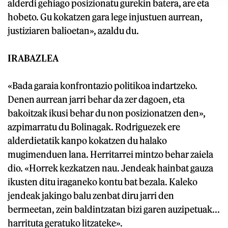
alderdi gehiago posizionatu gurekin batera, are eta
hobeto. Gu kokatzen gara lege injustuen aurrean,
justiziaren balioetan», azaldu du.
IRABAZLEA
«Bada garaia konfrontazio politikoa indartzeko.
Denen aurrean jarri behar da zer dagoen, eta
bakoitzak ikusi behar du non posizionatzen den»,
azpimarratu du Bolinagak. Rodriguezek ere
alderdietatik kanpo kokatzen du halako
mugimenduen lana. Herritarrei mintzo behar zaiela
dio. «Horrek kezkatzen nau. Jendeak hainbat gauza
ikusten ditu iraganeko kontu bat bezala. Kaleko
jendeak jakingo balu zenbat diru jarri den
bermeetan, zein baldintzatan bizi garen auzipetuak...
harrituta geratuko litzateke».