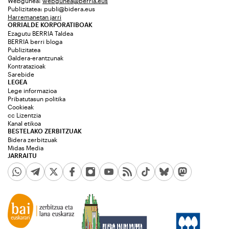
Webgunea:
webgunea@berria.eus
Publizitatea:
publi@bidera.eus
Harremanetan jarri
ORRIALDE KORPORATIBOAK
Ezagutu BERRIA Taldea
BERRIA berri bloga
Publizitatea
Galdera-erantzunak
Kontratazioak
Sarebide
LEGEA
Lege informazioa
Pribatutasun politika
Cookieak
cc Lizentzia
Kanal etikoa
BESTELAKO ZERBITZUAK
Bidera zerbitzuak
Midas Media
JARRAITU