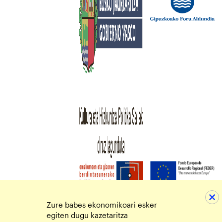
Zure babes ekonomikoari esker
egiten dugu kazetaritza