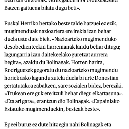
Batzen gaituena bilatu dugu beti».
Euskal Herriko bertako beste talde batzuei ez ezik,
mugimenduak nazioartera ere irekia izan behar
duela uste dute biek. «Nazioarteko mugimenduko
desobedienteekin harremanak landu behar ditugu;
lagungarria izan daitekeelako guretzat aurrera
begira», azaldu du Bolinagak. Horren harira,
Rodriguezek gogoratu du nazioarteko mugimendu
horiek asko lagundu zutela duela bi urte Donostian
gertatutakoa zabaltzen, sare sozialen bidez, bereziki.
«Trukean ere guk ere itzuli behar diegu elkartasuna».
«Eta ari gara», erantzun dio Bolinagak. «Espainiako
Estatuko mugimenduekin, besteak beste».
Epeei buruz ez dute hitz egin nahi Bolinagak eta