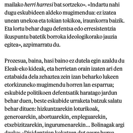
mailako
herri harresi
bat sortzeko». «Indartu nahi
dugu eskubideen aldeko mugimendua: ez izatea
unean unekoa eta tokian tokikoa, iraunkorra baizik.
Eta lortu behar dugu defentsa edo erresistentzia
ikuspuntu batetik borroka ideologikorako jauzia
egitea», azpimarratu du.
Prozesua, baina, hasi baino ez dutela egin azaldu du
Eleak-eko kideak, eta herrietan orain izaten ari den
eztabaida dela zehaztea zein izan beharko lukeen
etorkizuneko mugimendu horren lan esparrua;
eskubide politikoen defentsatik haratago jardun
behar duen, beste eskubide urraketa batzuk salatu
behar dituen: hizkuntzarekin loturikoak,
generoarekin, abortuarekin, enpleguarekin,
etxebizitzarekin, ingurumenarekin... Bolinagak argi
dauka: «Disidentzian kokatzen dut geure burua.