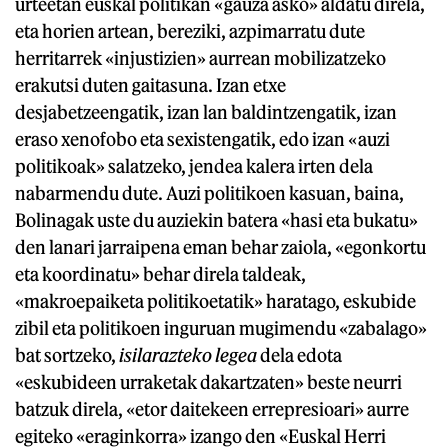
urteetan euskal politikan «gauza asko» aldatu direla,
eta horien artean, bereziki, azpimarratu dute
herritarrek «injustizien» aurrean mobilizatzeko
erakutsi duten gaitasuna. Izan etxe
desjabetzeengatik, izan lan baldintzengatik, izan
eraso xenofobo eta sexistengatik, edo izan «auzi
politikoak» salatzeko, jendea kalera irten dela
nabarmendu dute. Auzi politikoen kasuan, baina,
Bolinagak uste du auziekin batera «hasi eta bukatu»
den lanari jarraipena eman behar zaiola, «egonkortu
eta koordinatu» behar direla taldeak,
«makroepaiketa politikoetatik» haratago, eskubide
zibil eta politikoen inguruan mugimendu «zabalago»
bat sortzeko,
isilarazteko legea
dela edota
«eskubideen urraketak dakartzaten» beste neurri
batzuk direla, «etor daitekeen errepresioari» aurre
egiteko «eraginkorra» izango den «Euskal Herri