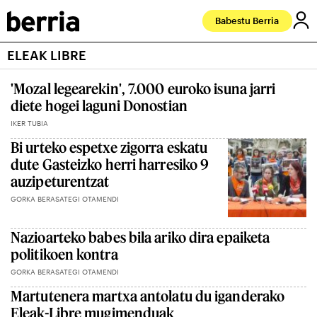
Babestu Berria
ELEAK LIBRE
'Mozal legearekin', 7.000 euroko isuna jarri
diete hogei laguni Donostian
IKER TUBIA
Bi urteko espetxe zigorra eskatu
dute Gasteizko herri harresiko 9
auzipeturentzat
GORKA BERASATEGI OTAMENDI
Nazioarteko babes bila ariko dira epaiketa
politikoen kontra
GORKA BERASATEGI OTAMENDI
Martutenera martxa antolatu du iganderako
Eleak-Libre mugimenduak