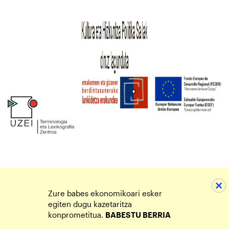
Zure babes ekonomikoari esker
egiten dugu kazetaritza
konprometitua.
BABESTU BERRIA