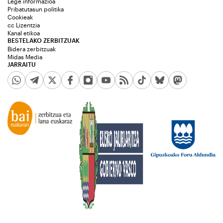
Lege informazioa
Pribatutasun politika
Cookieak
cc Lizentzia
Kanal etikoa
BESTELAKO ZERBITZUAK
Bidera zerbitzuak
Midas Media
JARRAITU