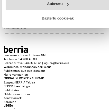
Webgune honek cookie propioak eta hirugarrenen cookie-
Aukeratu
fitxategiak erabiltzen ditu. Zure esperientzia eta zerbitzuak
hobetzeko asmoz, cookie teknologiaz baliatzen gara. Ohar
hau onartuz gero, teknologia hori erabiltzeko baimen
esplizitua ematen diguzu.
Gehiago irakurri
Baztertu cookie-ak
Harresiak, mugimenduan
JOKIN SAGARZAZU
Berria.eus - Euskal Editorea SM
Telefonoa: 943 30 40 30
Bezero arreta: 943 30 43 45 | laguna@berria.eus
Webgunea:
webgunea@berria.eus
Publizitatea:
publi@bidera.eus
Harremanetan jarri
ORRIALDE KORPORATIBOAK
Ezagutu BERRIA Taldea
BERRIA berri bloga
Publizitatea
Galdera-erantzunak
Kontratazioak
Sarebide
LEGEA