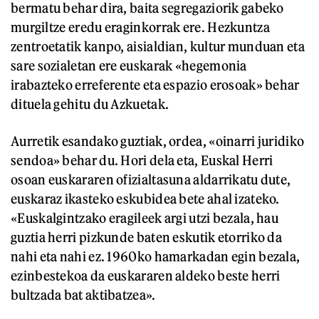
bermatu behar dira, baita segregaziorik gabeko
murgiltze eredu eraginkorrak ere. Hezkuntza
zentroetatik kanpo, aisialdian, kultur munduan eta
sare sozialetan ere euskarak «hegemonia
irabazteko erreferente eta espazio erosoak» behar
dituela gehitu du Azkuetak.
Aurretik esandako guztiak, ordea, «oinarri juridiko
sendoa» behar du. Hori dela eta, Euskal Herri
osoan euskararen ofizialtasuna aldarrikatu dute,
euskaraz ikasteko eskubidea bete ahal izateko.
«Euskalgintzako eragileek argi utzi bezala, hau
guztia herri pizkunde baten eskutik etorriko da
nahi eta nahi ez. 1960ko hamarkadan egin bezala,
ezinbestekoa da euskararen aldeko beste herri
bultzada bat aktibatzea».