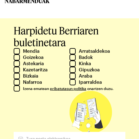
NABARMENDUAK
Harpidetu Berriaren
buletinetara
Mendia
Arratsaldekoa
Goizekoa
Badok
Astekaria
Kinka
Kazetaritza
Gipuzkoa
Bizkaia
Araba
Nafarroa
Iparraldea
Izena ematean
pribatutasun politika
onartzen duzu.