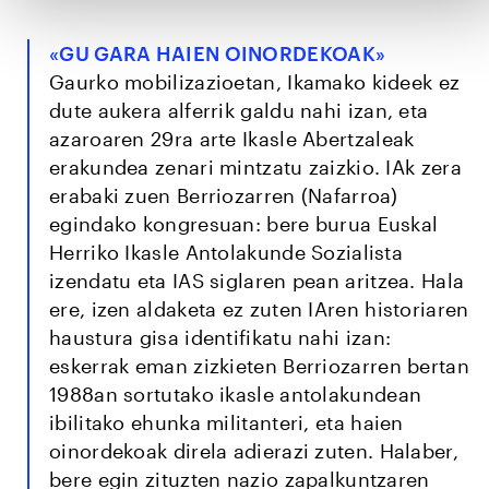
«GU GARA HAIEN OINORDEKOAK»
Gaurko mobilizazioetan, Ikamako kideek ez
dute aukera alferrik galdu nahi izan, eta
azaroaren 29ra arte Ikasle Abertzaleak
erakundea zenari mintzatu zaizkio. IAk zera
erabaki zuen Berriozarren (Nafarroa)
egindako kongresuan: bere burua Euskal
Herriko Ikasle Antolakunde Sozialista
izendatu eta IAS siglaren pean aritzea. Hala
ere, izen aldaketa ez zuten IAren historiaren
haustura gisa identifikatu nahi izan:
eskerrak eman zizkieten Berriozarren bertan
1988an sortutako ikasle antolakundean
ibilitako ehunka militanteri, eta haien
oinordekoak direla adierazi zuten. Halaber,
bere egin zituzten nazio zapalkuntzaren