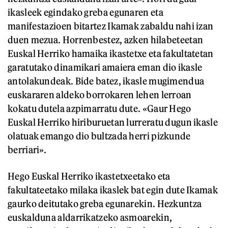
ikasleek egindako greba egunaren eta
manifestazioen bitartez Ikamak zabaldu nahi izan
duen mezua. Horrenbestez, azken hilabeteetan
Euskal Herriko hamaika ikastetxe eta fakultatetan
garatutako dinamikari amaiera eman dio ikasle
antolakundeak. Bide batez, ikasle mugimendua
euskararen aldeko borrokaren lehen lerroan
kokatu dutela azpimarratu dute. «Gaur Hego
Euskal Herriko hiriburuetan lurreratu dugun ikasle
olatuak emango dio bultzada herri pizkunde
berriari».
Hego Euskal Herriko ikastetxeetako eta
fakultateetako milaka ikaslek bat egin dute Ikamak
gaurko deitutako greba egunarekin. Hezkuntza
euskalduna aldarrikatzeko asmoarekin,