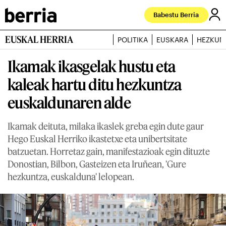
Babestu Berria
EUSKAL HERRIA
POLITIKA
EUSKARA
HEZKUN
Ikamak ikasgelak hustu eta
kaleak hartu ditu hezkuntza
euskaldunaren alde
Ikamak deituta, milaka ikaslek greba egin dute gaur
Hego Euskal Herriko ikastetxe eta unibertsitate
batzuetan. Horretaz gain, manifestazioak egin dituzte
Donostian, Bilbon, Gasteizen eta Iruñean, 'Gure
hezkuntza, euskalduna' lelopean.