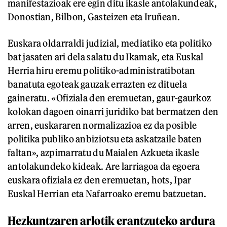
manifestazioak ere egin ditu ikasle antolakundeak,
Donostian, Bilbon, Gasteizen eta Iruñean.
Euskara oldarraldi judizial, mediatiko eta politiko
bat jasaten ari dela salatu du Ikamak, eta Euskal
Herria hiru eremu politiko-administratibotan
banatuta egoteak gauzak errazten ez dituela
gaineratu. «Ofiziala den eremuetan, gaur-gaurkoz
kolokan dagoen oinarri juridiko bat bermatzen den
arren, euskararen normalizazioa ez da posible
politika publiko anbiziotsu eta askatzaile baten
faltan», azpimarratu du Maialen Azkueta ikasle
antolakundeko kideak. Are larriagoa da egoera
euskara ofiziala ez den eremuetan, hots, Ipar
Euskal Herrian eta Nafarroako eremu batzuetan.
Hezkuntzaren arlotik erantzuteko ardura