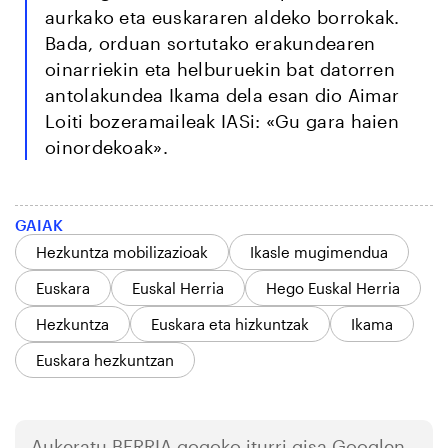
aurkako eta euskararen aldeko borrokak.
Bada, orduan sortutako erakundearen
oinarriekin eta helburuekin bat datorren
antolakundea Ikama dela esan dio Aimar
Loiti bozeramaileak IASi: «Gu gara haien
oinordekoak».
GAIAK
Hezkuntza mobilizazioak
Ikasle mugimendua
Euskara
Euskal Herria
Hego Euskal Herria
Hezkuntza
Euskara eta hizkuntzak
Ikama
Euskara hezkuntzan
Aukeratu
BERRIA
gogoko iturri gisa Googlen.