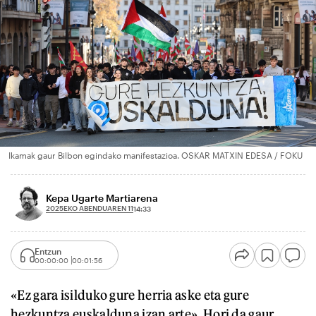
Ikamak gaur Bilbon egindako manifestazioa. OSKAR MATXIN EDESA / FOKU
Kepa Ugarte Martiarena
2025EKO ABENDUAREN 11
14:33
Entzun
00:00:00
00:01:56
«Ez gara isilduko gure herria aske eta gure
hezkuntza euskalduna izan arte». Hori da gaur