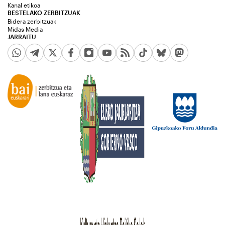
Kanal etikoa
BESTELAKO ZERBITZUAK
Bidera zerbitzuak
Midas Media
JARRAITU