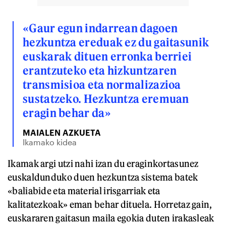
«Gaur egun indarrean dagoen
hezkuntza ereduak ez du gaitasunik
euskarak dituen erronka berriei
erantzuteko eta hizkuntzaren
transmisioa eta normalizazioa
sustatzeko. Hezkuntza eremuan
eragin behar da»
MAIALEN AZKUETA
Ikamako kidea
Ikamak argi utzi nahi izan du eraginkortasunez
euskaldunduko duen hezkuntza sistema batek
«baliabide eta material irisgarriak eta
kalitatezkoak» eman behar dituela. Horretaz gain,
euskararen gaitasun maila egokia duten irakasleak