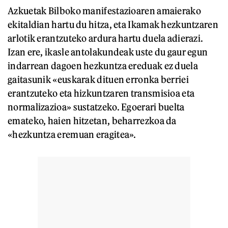
Azkuetak Bilboko manifestazioaren amaierako
ekitaldian hartu du hitza, eta Ikamak hezkuntzaren
arlotik erantzuteko ardura hartu duela adierazi.
Izan ere, ikasle antolakundeak uste du gaur egun
indarrean dagoen hezkuntza ereduak ez duela
gaitasunik «euskarak dituen erronka berriei
erantzuteko eta hizkuntzaren transmisioa eta
normalizazioa» sustatzeko. Egoerari buelta
emateko, haien hitzetan, beharrezkoa da
«hezkuntza eremuan eragitea».