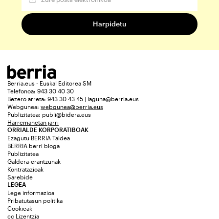
Berria.eus - Euskal Editorea SM
Telefonoa: 943 30 40 30
Bezero arreta: 943 30 43 45 | laguna@berria.eus
Webgunea:
webgunea@berria.eus
Publizitatea:
publi@bidera.eus
Harremanetan jarri
ORRIALDE KORPORATIBOAK
Ezagutu BERRIA Taldea
BERRIA berri bloga
Publizitatea
Galdera-erantzunak
Kontratazioak
Sarebide
LEGEA
Lege informazioa
Pribatutasun politika
Cookieak
cc Lizentzia