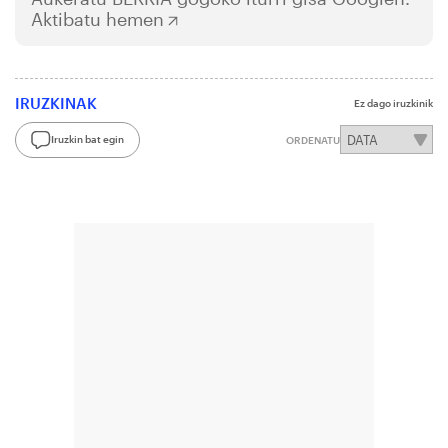
Aktibatu hemen
IRUZKINAK
Ez dago iruzkinik
Iruzkin bat egin
ORDENATU