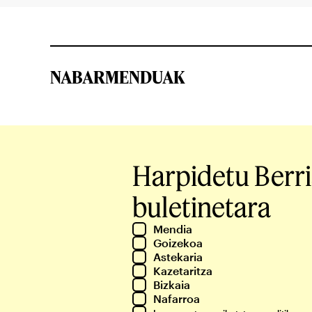
NABARMENDUAK
Harpidetu Berr
buletinetara
Mendia
Goizekoa
Astekaria
Kazetaritza
Bizkaia
Nafarroa