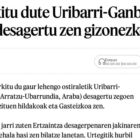
kitu dute Uribarri-Ga
desagertu zen gizonez
Entzun
00:00:00
00:00:00
rkitu du gaur lehengo ostiraletik Uribarri-
Arratzu-Ubarrundia, Araba) desagertu zegoen
zituen hildakoak eta Gasteizkoa zen.
jarri zuten Ertzaintza desagerpenaren jakinare
hala hasi zen bilatze lanetan. Urtegitik hurbil