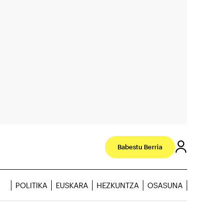
Babestu Berria
POLITIKA
EUSKARA
HEZKUNTZA
OSASUNA