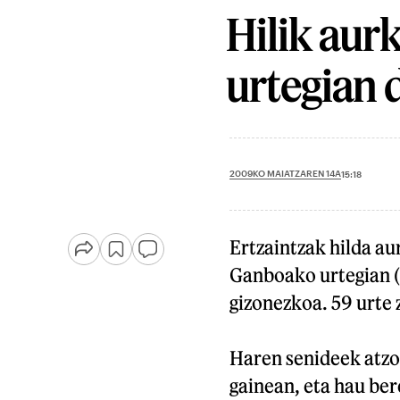
Hilik aur
urtegian 
2009KO MAIATZAREN 14A
15:18
Ertzaintzak hilda au
Ganboako urtegian (
gizonezkoa. 59 urte 
Haren senideek atzo 
gainean, eta hau bere