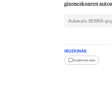
gizonezkoaren autoa 
Aukeratu
BERRIA
gog
IRUZKINAK
Iruzkin bat egin