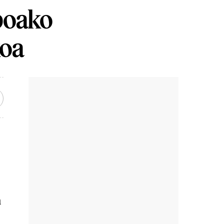
nboako
koa
n