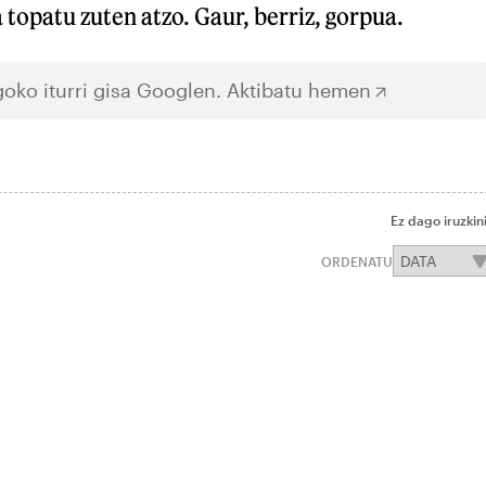
topatu zuten atzo. Gaur, berriz, gorpua.
oko iturri gisa Googlen.
Aktibatu hemen
Ez dago iruzkin
ORDENATU