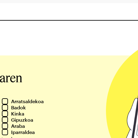
iaren
Arratsaldekoa
Badok
Kinka
Gipuzkoa
Araba
Iparraldea