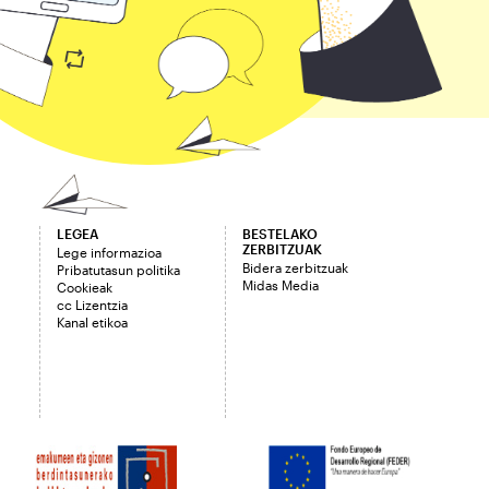
LEGEA
BESTELAKO
ZERBITZUAK
Lege informazioa
Bidera zerbitzuak
Pribatutasun politika
Midas Media
Cookieak
cc Lizentzia
Kanal etikoa