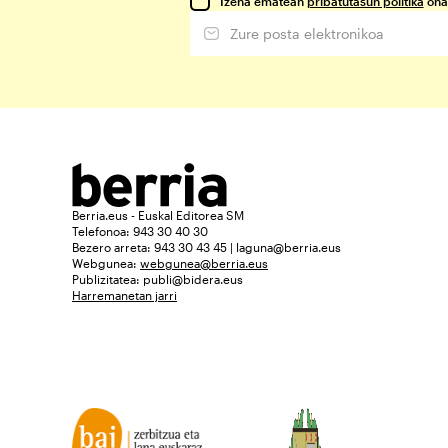
Izena ematean
pribatutasun politika
ona
Berria.eus - Euskal Editorea SM
Telefonoa: 943 30 40 30
Bezero arreta: 943 30 43 45 | laguna@berria.eus
Webgunea:
webgunea@berria.eus
Publizitatea:
publi@bidera.eus
Harremanetan jarri