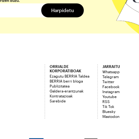
rtzen duzu.
ORRIALDE
JARRAITU
KORPORATIBOAK
Whatsapp
Ezagutu BERRIA Taldea
Telegram
BERRIA berri bloga
Twitter
Publizitatea
Facebook
Galdera-erantzunak
Instagram
Kontratazioak
Youtube
Sarebide
RSS
Tik Tok
Bluesky
Mastodon