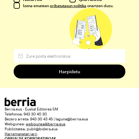
Izena ematean
pribatutasun politika
onartzen duzu.
Berria.eus - Euskal Editorea SM
Telefonoa: 943 30 40 30
Bezero arreta: 943 30 43 45 | laguna@berria.eus
Webgunea:
webgunea@berria.eus
Publizitatea:
publi@bidera.eus
Harremanetan jarri
ORRIALDE KORPORATIBOAK