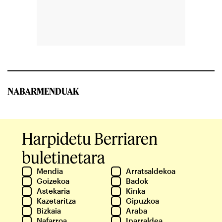
NABARMENDUAK
Harpidetu Berriaren
buletinetara
Mendia
Arratsaldekoa
Goizekoa
Badok
Astekaria
Kinka
Kazetaritza
Gipuzkoa
Bizkaia
Araba
Nafarroa
Iparraldea