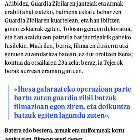
Adibidez, Guardia Zibilaren jantziak eta armak
erabili ahal izateko, baimena eskatu behar zen
Guardia Zibilaren kuartelean, eta han ibiltzen
ginen eskaerak egiten. Tolosan genuen dekoratua,
eta han azaldu zen patruila bat jaurtigairik gabeko
fusilekin. Madrilen, berriz, filmaren dosierra utzi
genuen zuzendaritza batean, ez dut oroitzen izena;
kontua da otsailaren 23a zela; beraz, ia Tejerok
berak aurrean eraman gintuen.
«Ihesa galarazteko operazioan parte
hartu zuten guardia zibil batzuk
filmazioan egon ziren, eta doikuntza
batzuk egiten lagundu zuten».
Batera edo bestera, armak eta uniformeak lortu
zenituzten, filmean ageri denez...