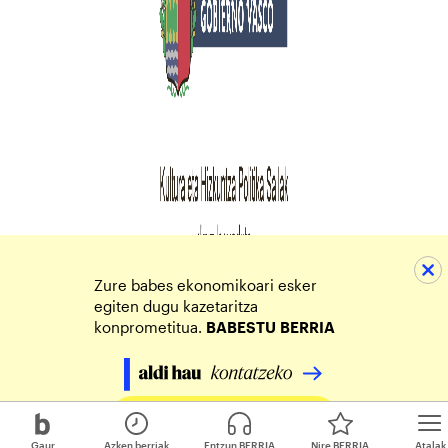
Zure babes ekonomikoari esker
egiten dugu kazetaritza
konprometitua.
BABESTU
BERRIA
Egin zure ekarpena
Gaur
Azken berriak
Entzun BERRIA
Nire BERRIA
Atalak