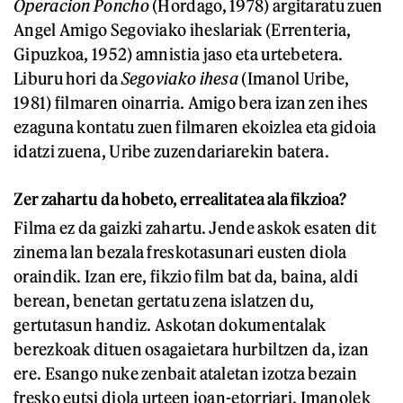
Operacion Poncho
(Hordago, 1978) argitaratu zuen
Angel Amigo Segoviako iheslariak (Errenteria,
Gipuzkoa, 1952) amnistia jaso eta urtebetera.
Liburu hori da
Segoviako ihesa
(Imanol Uribe,
1981) filmaren oinarria. Amigo bera izan zen ihes
ezaguna kontatu zuen filmaren ekoizlea eta gidoia
idatzi zuena, Uribe zuzendariarekin batera.
Zer zahartu da hobeto, errealitatea ala fikzioa?
Filma ez da gaizki zahartu. Jende askok esaten dit
zinema lan bezala freskotasunari eusten diola
oraindik. Izan ere, fikzio film bat da, baina, aldi
berean, benetan gertatu zena islatzen du,
gertutasun handiz. Askotan dokumentalak
berezkoak dituen osagaietara hurbiltzen da, izan
ere. Esango nuke zenbait ataletan izotza bezain
fresko eutsi diola urteen joan-etorriari. Imanolek