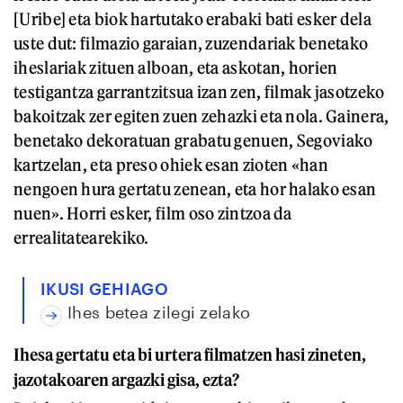
[Uribe] eta biok hartutako erabaki bati esker dela
uste dut: filmazio garaian, zuzendariak benetako
iheslariak zituen alboan, eta askotan, horien
testigantza garrantzitsua izan zen, filmak jasotzeko
bakoitzak zer egiten zuen zehazki eta nola. Gainera,
benetako dekoratuan grabatu genuen, Segoviako
kartzelan, eta preso ohiek esan zioten «han
nengoen hura gertatu zenean, eta hor halako esan
nuen». Horri esker, film oso zintzoa da
errealitatearekiko.
IKUSI GEHIAGO
Ihes betea zilegi zelako
Ihesa gertatu eta bi urtera filmatzen hasi zineten,
jazotakoaren argazki gisa, ezta?