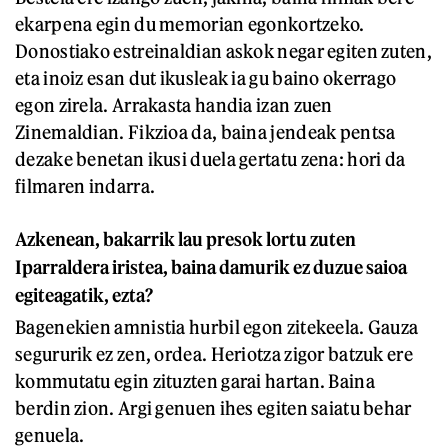
ekarpena egin du memorian egonkortzeko.
Donostiako estreinaldian askok negar egiten zuten,
eta inoiz esan dut ikusleak ia gu baino okerrago
egon zirela. Arrakasta handia izan zuen
Zinemaldian. Fikzioa da, baina jendeak pentsa
dezake benetan ikusi duela gertatu zena: hori da
filmaren indarra.
Azkenean, bakarrik lau presok lortu zuten
Iparraldera iristea, baina damurik ez duzue saioa
egiteagatik, ezta?
Bagenekien amnistia hurbil egon zitekeela. Gauza
segururik ez zen, ordea. Heriotza zigor batzuk ere
kommutatu egin zituzten garai hartan. Baina
berdin zion. Argi genuen ihes egiten saiatu behar
genuela.