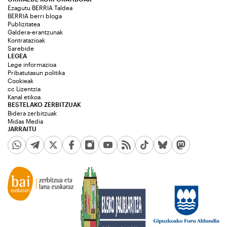
Ezagutu BERRIA Taldea
BERRIA berri bloga
Publizitatea
Galdera-erantzunak
Kontratazioak
Sarebide
LEGEA
Lege informazioa
Pribatutasun politika
Cookieak
cc Lizentzia
Kanal etikoa
BESTELAKO ZERBITZUAK
Bidera zerbitzuak
Midas Media
JARRAITU