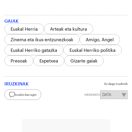
GAIAK
Euskal Herria
Arteak eta kultura
Zinema eta ikus-entzunezkoak
Amigo, Angel
Euskal Herriko gatazka
Euskal Herriko politika
Presoak
Espetxea
Gizarte gaiak
IRUZKINAK
Ez dago iruzkinik
Iruzkin bat egin
ORDENATU