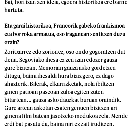
Bai, hori izan zen ideia, egoera historikoa ere barne
hartuta.
Eta garai historikoa, Francorik gabeko frankismoa
eta borroka armatua, oso iraganean sentitzen duzu
orain?
Zoritxarrez edo zorionez, oso ondo gogoratzen dut
dena. Segoviako ihesa ez zen izan edozer gauza
gure bizitzan. Memorian gauza asko gordetzen
ditugu, baina ihesaldi hura biziz gero, ez dago
ahazterik. Bilerak, elkarrizketak, nola ibiltzen
ginen patioan paseoan zuloa egiten zuten
bitartean... gauza asko dauzkat buruan oraindik.
Gure artean askotan esaten genuen bizitzen ari
ginena film batean jasotzeko modukoa zela. Mende
erdi bat pasatu da, baina niri ez zait iruditzen.