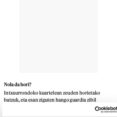
Nola da hori?
Intxaurrondoko kuartelean zeuden horietako
batzuk, eta esan ziguten hango guardia zibil
batzuek esan zietela benetako ihesa galarazteko
operazioan parte hartu zutela. Bada, jakin-nahia