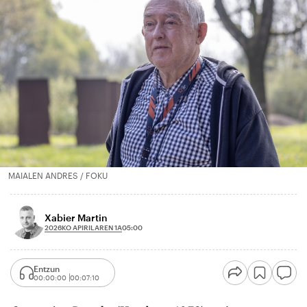
MAIALEN ANDRES / FOKU
Xabier Martin
2026KO APIRILAREN 1A
05:00
Entzun
00:00:00
00:07:10