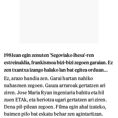
1981ean egin zenuten 'Segoviako ihesa'-ren
estreinaldia, frankismoa bizi-bizi zegoen garaian. Ez
zen txantxa izango halako lan bat egitea orduan...
Ez, arazo handia zen. Garai hartan nahiko
nahasmen zegoen. Gauza arraroak gertatzen ari
ziren. Jose Maria Ryan ingeniaria bahitu eta hil
zuen ETAk, eta heriotza ugari gertatzen ari ziren.
Dena pil-pilean zegoen. Filma egin ahal izateko,
baimen pilo bat eskatu behar zen agintaritzan.