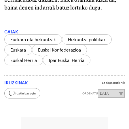
baina denen indarrak batuz lortuko dugu.
GAIAK
Euskara eta hizkuntzak
Hizkuntza politikak
Euskara
Euskal Konfederazioa
Euskal Herria
Ipar Euskal Herria
IRUZKINAK
Ez dago iruzkinik
Iruzkin bat egin
ORDENATU