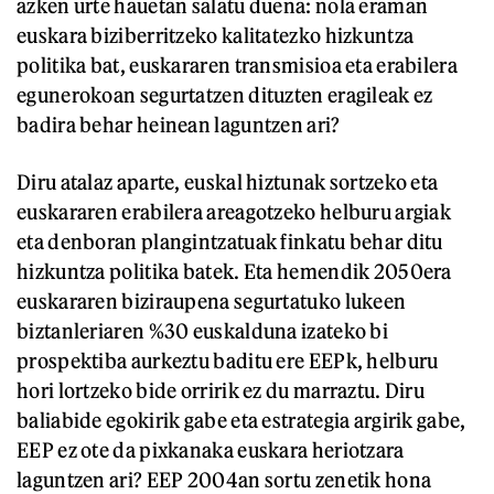
azken urte hauetan salatu duena: nola eraman
euskara biziberritzeko kalitatezko hizkuntza
politika bat, euskararen transmisioa eta erabilera
egunerokoan segurtatzen dituzten eragileak ez
badira behar heinean laguntzen ari?
Diru atalaz aparte, euskal hiztunak sortzeko eta
euskararen erabilera areagotzeko helburu argiak
eta denboran plangintzatuak finkatu behar ditu
hizkuntza politika batek. Eta hemendik 2050era
euskararen biziraupena segurtatuko lukeen
biztanleriaren %30 euskalduna izateko bi
prospektiba aurkeztu baditu ere EEPk, helburu
hori lortzeko bide orririk ez du marraztu. Diru
baliabide egokirik gabe eta estrategia argirik gabe,
EEP ez ote da pixkanaka euskara heriotzara
laguntzen ari? EEP 2004an sortu zenetik hona