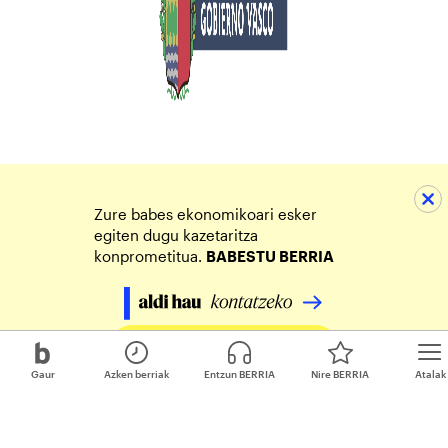
Zure babes ekonomikoari esker
egiten dugu kazetaritza
konprometitua.
BABESTU BERRIA
Egin zure ekarpena
Gaur
Azken berriak
Entzun BERRIA
Nire BERRIA
Atalak