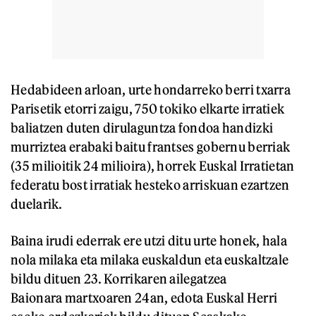
Hedabideen arloan, urte hondarreko berri txarra
Parisetik etorri zaigu, 750 tokiko elkarte irratiek
baliatzen duten dirulaguntza fondoa handizki
murriztea erabaki baitu frantses gobernu berriak
(35 milioitik 24 milioira), horrek Euskal Irratietan
federatu bost irratiak hesteko arriskuan ezartzen
duelarik.
Baina irudi ederrak ere utzi ditu urte honek, hala
nola milaka eta milaka euskaldun eta euskaltzale
bildu dituen 23. Korrikaren ailegatzea
Baionara martxoaren 24an, edota Euskal Herri