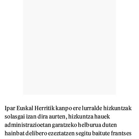
Ipar Euskal Herritik kanpo ere lurralde hizkuntzak
solasgai izan dira aurten, hizkuntza hauek
administrazioetan garatzeko helburua duten
hainbat delibero ezeztatzen segitu baitute frantses