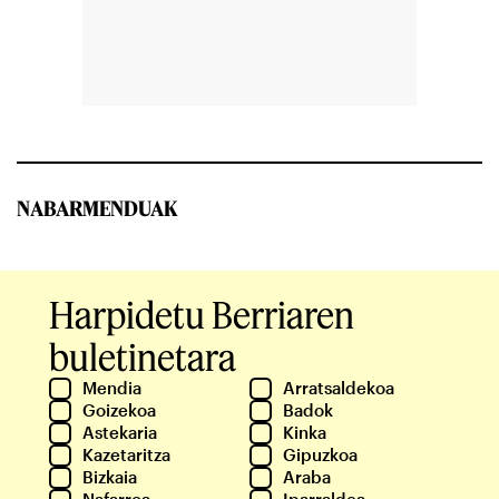
NABARMENDUAK
Harpidetu Berriaren
buletinetara
Mendia
Arratsaldekoa
Goizekoa
Badok
Astekaria
Kinka
Kazetaritza
Gipuzkoa
Bizkaia
Araba