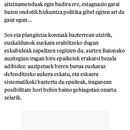
aitzinamenduak egin badira ere, estagnazio garai
baten ondotik hizkuntza politika gibel egiten ari da
gaur egun...
Sos eta plangintza kontuak bazterrean utzirik,
euskaldunok euskara erabiltzeko dugun
eskubideak zapaltzen segitzen du, aurten Baionako
auzitegian iragan hiru epaiketek erakutsi bezala
adibidez: auzipetuek beren burua euskaraz
defenditzeko aukera eskatu, eta eskaera
sistematikoki baztertu du epaileak, iraganean
posibilitate hori behin baino gehiagotan onartu
zelarik.