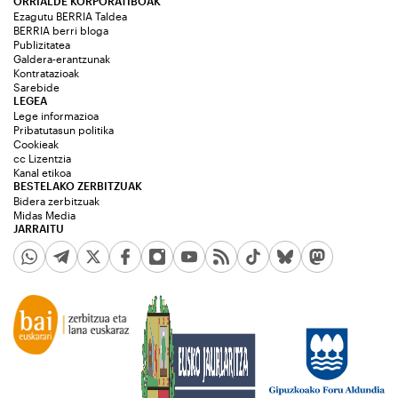
ORRIALDE KORPORATIBOAK
Ezagutu BERRIA Taldea
BERRIA berri bloga
Publizitatea
Galdera-erantzunak
Kontratazioak
Sarebide
LEGEA
Lege informazioa
Pribatutasun politika
Cookieak
cc Lizentzia
Kanal etikoa
BESTELAKO ZERBITZUAK
Bidera zerbitzuak
Midas Media
JARRAITU