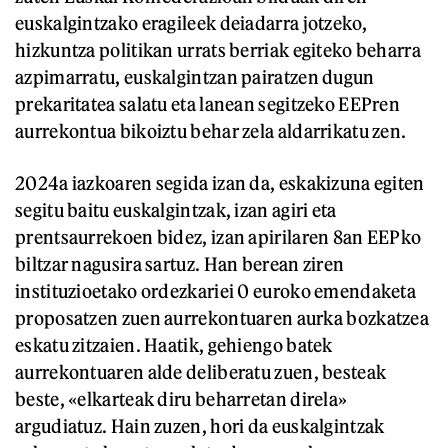
euskalgintzako eragileek deiadarra jotzeko,
hizkuntza politikan urrats berriak egiteko beharra
azpimarratu, euskalgintzan pairatzen dugun
prekaritatea salatu eta lanean segitzeko EEPren
aurrekontua bikoiztu behar zela aldarrikatu zen.
2024a iazkoaren segida izan da, eskakizuna egiten
segitu baitu euskalgintzak, izan agiri eta
prentsaurrekoen bidez, izan apirilaren 8an EEPko
biltzar nagusira sartuz. Han berean ziren
instituzioetako ordezkariei 0 euroko emendaketa
proposatzen zuen aurrekontuaren aurka bozkatzea
eskatu zitzaien. Haatik, gehiengo batek
aurrekontuaren alde deliberatu zuen, besteak
beste, «elkarteak diru beharretan direla»
argudiatuz. Hain zuzen, hori da euskalgintzak