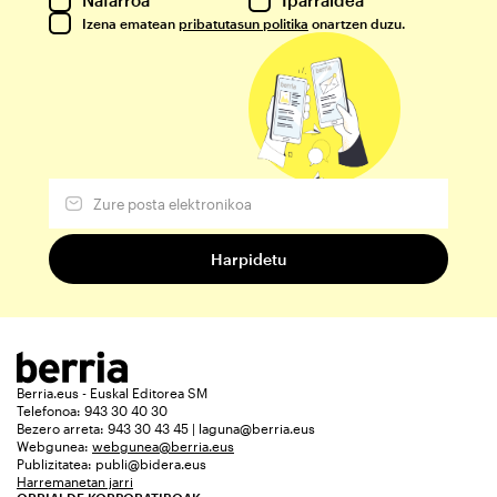
Nafarroa
Iparraldea
Izena ematean
pribatutasun politika
onartzen duzu.
Berria.eus - Euskal Editorea SM
Telefonoa: 943 30 40 30
Bezero arreta: 943 30 43 45 | laguna@berria.eus
Webgunea:
webgunea@berria.eus
Publizitatea:
publi@bidera.eus
Harremanetan jarri