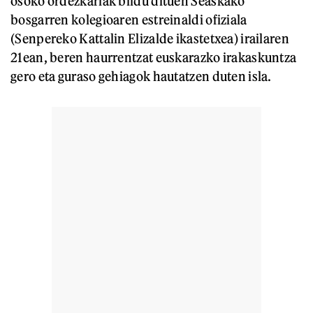
osoko ordezkariak bildu dituen Seaskako
bosgarren kolegioaren estreinaldi ofiziala
(Senpereko Kattalin Elizalde ikastetxea) irailaren
21ean, beren haurrentzat euskarazko irakaskuntza
gero eta guraso gehiagok hautatzen duten isla.