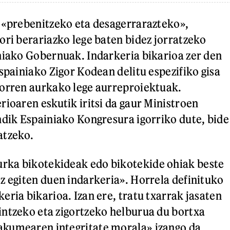
 «prebenitzeko eta desagerrarazteko»,
ori berariazko lege baten bidez jorratzeko
niako Gobernuak. Indarkeria bikarioa zer den
spainiako Zigor Kodean delitu espezifiko gisa
horren aurkako lege aurreproiektuak.
rioaren eskutik iritsi da gaur Ministroen
ndik Espainiako Kongresura igorriko dute, bide
atzeko.
ka bikotekideak edo bikotekide ohiak beste
z egiten duen indarkeria». Horrela definituko
eria bikarioa. Izan ere, tratu txarrak jasaten
ntzeko eta zigortzeko helburua du bortxa
kumearen integritate morala» izango da