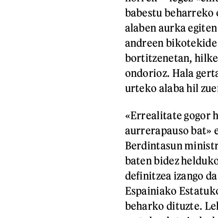
babestu beharreko 
alaben aurka egiten
andreen bikotekide 
bortitzenetan, hilke
ondorioz. Hala gert
urteko alaba hil zue
«Errealitate gogor
aurrerapauso bat» 
Berdintasun ministr
baten bidez helduko 
definitzea izango da
Espainiako Estatuko
beharko dituzte. Le