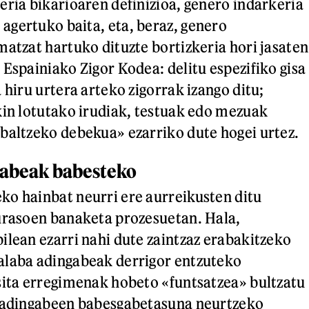
eria bikarioaren definizioa, genero indarkeria
gertuko baita, eta, beraz, genero
matzat hartuko dituzte bortizkeria hori jasaten
 Espainiako Zigor Kodea: delitu espezifiko gisa
 hiru urtera arteko zigorrak izango ditu;
kin lotutako irudiak, testuak edo mezuak
baltzeko debekua» ezarriko dute hogei urtez.
rabeak babesteko
o hainbat neurri ere aurreikusten ditu
urasoen banaketa prozesuetan. Hala,
ilean ezarri nahi dute zaintzaz erabakitzeko
alaba adingabeak derrigor entzuteko
sita erregimenak hobeto «funtsatzea» bultzatu
, adingabeen babesgabetasuna neurtzeko