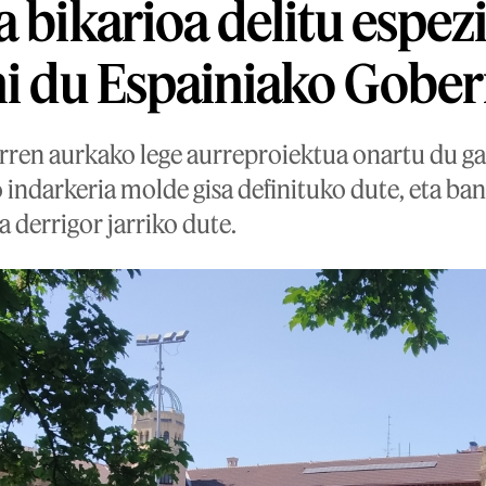
 bikarioa delitu espezi
hi du Espainiako Gobe
rren aurkako lege aurreproiektua onartu du g
 indarkeria molde gisa definituko dute, eta ba
 derrigor jarriko dute.