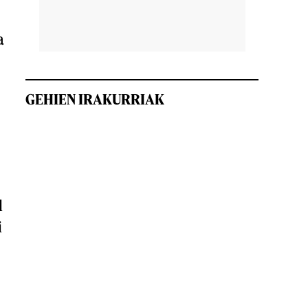
a
GEHIEN IRAKURRIAK
l
i