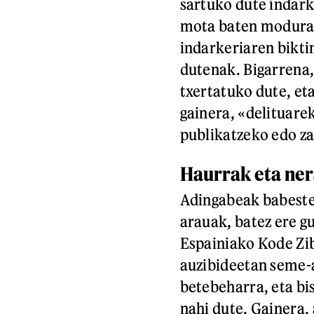
sartuko dute indark
mota baten modura a
indarkeriaren bikti
dutenak. Bigarrena,
txertatuko dute, eta
gainera, «delituare
publikatzeko edo za
Haurrak eta ne
Adingabeak babestek
arauak, batez ere g
Espainiako Kode Zib
auzibideetan seme-
betebeharra, eta bi
nahi dute. Gainera