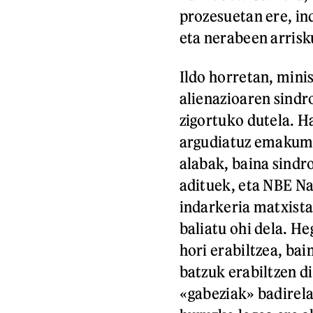
prozesuetan ere, in
eta nerabeen arrisk
Ildo horretan, mini
alienazioaren sindr
zigortuko dutela. H
argudiatuz emakume
alabak, baina sindr
adituek, eta NBE N
indarkeria matxista
baliatu ohi dela. H
hori erabiltzea, ba
batzuk erabiltzen d
«gabeziak» badirela 