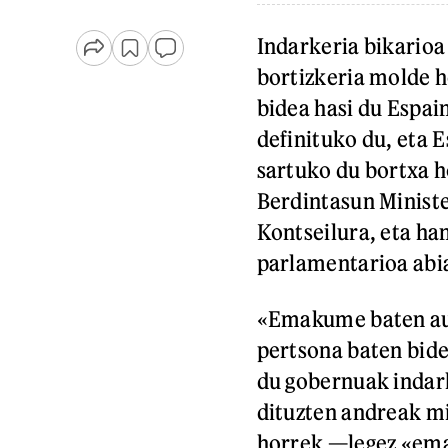
Indarkeria bikarioa
bortizkeria molde h
bidea hasi du Espai
definituko du, eta E
sartuko du bortxa 
Berdintasun Ministe
Kontseilura, eta ha
parlamentarioa abi
«Emakume baten aur
pertsona baten bide
du gobernuak indark
dituzten andreak mi
horrek —legez «ema