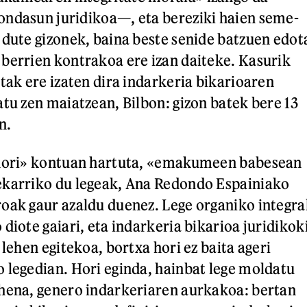
ondasun juridikoa—, eta bereziki haien seme-
 dute gizonek, baina beste senide batzuen edot
berrien kontrakoa ere izan daiteke. Kasurik
tak ere izaten dira indarkeria bikarioaren
atu zen maiatzean, Bilbon: gizon batek bere 13
n.
 hori» kontuan hartuta, «emakumeen babesean
ekarriko du legeak, Ana Redondo Espainiako
oak gaur azaldu duenez. Lege organiko integra
diote gaiari, eta indarkeria bikarioa juridikok
 lehen egitekoa, bortxa hori ez baita ageri
 legedian. Hori eginda, hainbat lege moldatu
hena, genero indarkeriaren aurkakoa: bertan