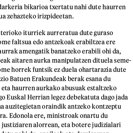
darkeria bikarioa txertatu nahi dute haurren
ua zehazteko irizpideetan.
sterioko iturriek aurreratua dute guraso
ome faltsua edo antzekoak erabiltzea ere
aurrak amengatik banatzeko erabili ohi da,
ak aitaren aurka manipulatzen dituela seme-
ome horrek funtsik ez duela ohartarazia dute
azio Batuen Erakundeak berak esana du
 eta haurren aurkako abusuak estaltzeko
ego Euskal Herrian legez debekatuta dago jada
ina auzitegietan oraindik antzeko kontzeptu
ira. Edonola ere, ministroak onartu du
justiziaren alorrean, eta botere judizialari