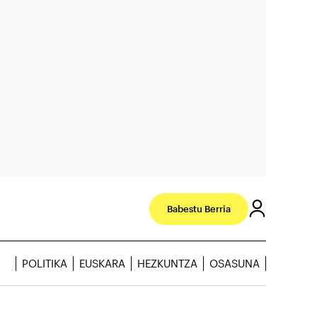
Babestu Berria
POLITIKA
EUSKARA
HEZKUNTZA
OSASUNA