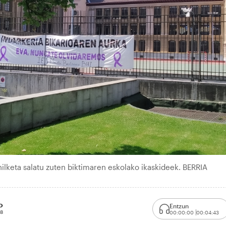
ilketa salatu zuten biktimaren eskolako ikaskideek. BERRIA
o
Entzun
48
00:00:00
00:04:43