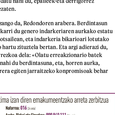
ldatu nahi du, epaileek-eta derrigorrez
ezaten.
izango da, Redondoren arabera. Berdintasun
karri du genero indarkeriaren aurkako estatu
 otsailean, eta indarkeria bikarioari lotutako
artu zituztela bertan. Eta argi adierazi du,
rrezkoa dela: «Olatu erreakzionario batek
 nahi du berdintasuna, eta, horren aurka,
rera egiten jarraitzeko konpromisoak behar