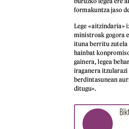
buruzko legea ere a
formakuntza jaso d
Lege «aitzindaria» 
ministroak gogora e
ituna berritu zutela
hainbat konpromiso h
gainera, legea beha
iraganera itzularazi
berdintasunean aur
ditugu».