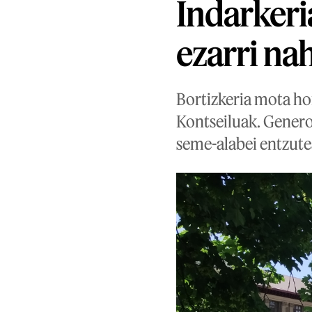
Indarkeria
ezarri na
Bortizkeria mota ho
Kontseiluak. Genero
seme-alabei entzutea