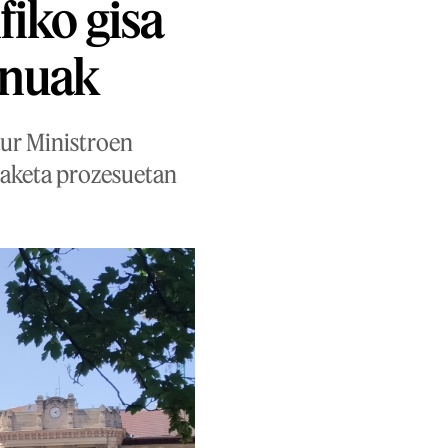
fiko gisa
rnuak
aur Ministroen
naketa prozesuetan