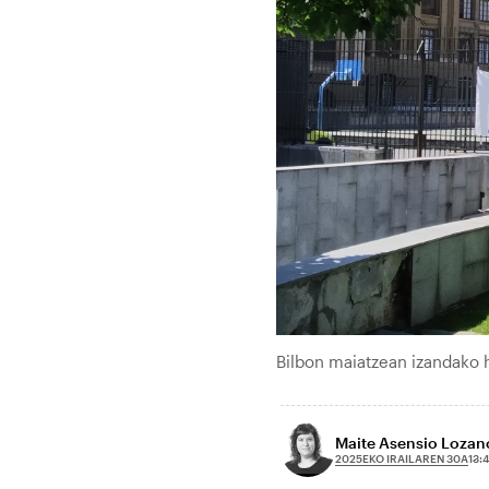
Bilbon maiatzean izandako h
Maite Asensio Lozan
2025EKO IRAILAREN 30A
13: