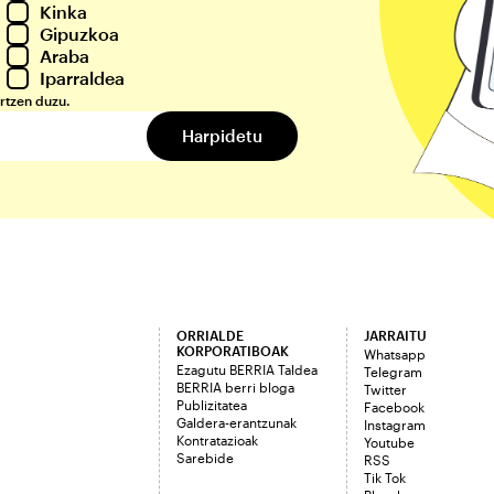
Kinka
Gipuzkoa
Araba
Iparraldea
rtzen duzu.
ORRIALDE
JARRAITU
KORPORATIBOAK
Whatsapp
Ezagutu BERRIA Taldea
Telegram
BERRIA berri bloga
Twitter
Publizitatea
Facebook
Galdera-erantzunak
Instagram
Kontratazioak
Youtube
Sarebide
RSS
Tik Tok