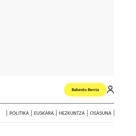
Babestu Berria
POLITIKA
EUSKARA
HEZKUNTZA
OSASUNA