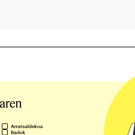
iaren
Arratsaldekoa
Badok