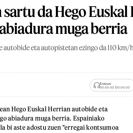
 sartu da Hego Euskal
abiadura muga berria
e autobide eta autopistetan ezingo da 110 km/h
Entzun
00:00:00
00:00:00
rean Hego Euskal Herrian autobide eta
go abiadura muga berria. Espainiako
a bi aste adostu zuen "erregai kontsumoa