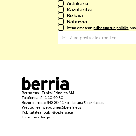
Astekaria
Kazetaritza
Bizkaia
Nafarroa
Izena ematean
pribatutasun politika
ona
Berria.eus - Euskal Editorea SM
Telefonoa: 943 30 40 30
Bezero arreta: 943 30 43 45 | laguna@berria.eus
Webgunea:
webgunea@berria.eus
Publizitatea:
publi@bidera.eus
Harremanetan jarri