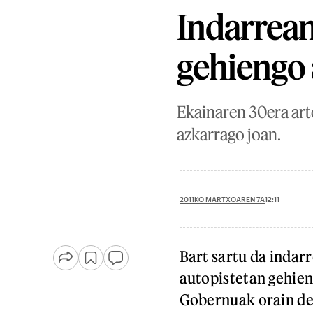
Indarrean
gehiengo 
Ekainaren 30era art
azkarrago joan.
2011KO MARTXOAREN 7A
12:11
Bart sartu da indar
autopistetan gehien
Gobernuak orain del