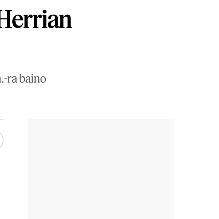
 Herrian
.-ra baino