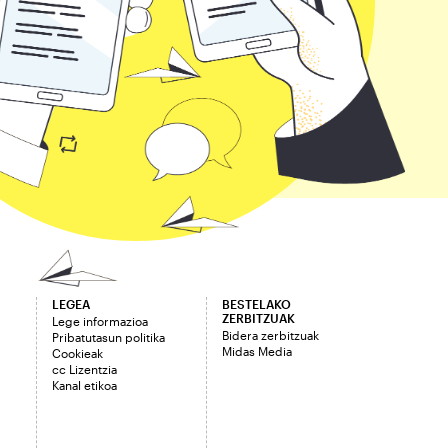
LEGEA
BESTELAKO
ZERBITZUAK
Lege informazioa
Bidera zerbitzuak
Pribatutasun politika
Midas Media
Cookieak
cc Lizentzia
Kanal etikoa