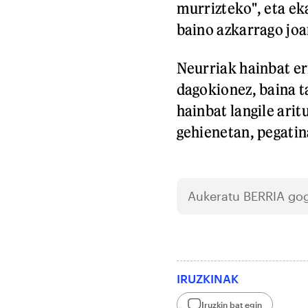
murrizteko", eta ek
baino azkarrago joa
Neurriak hainbat er
dagokionez, baina t
hainbat langile arit
gehienetan, pegatin
Aukeratu
BERRIA
gog
IRUZKINAK
Iruzkin bat egin