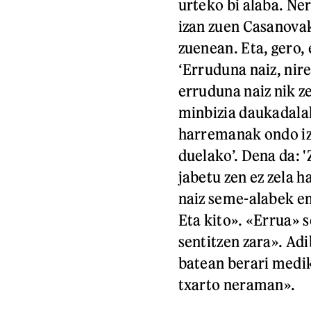
urteko bi alaba. Ner
izan zuen Casanovak
zuenean. Eta, gero, 
‘Erruduna naiz, nir
erruduna naiz nik ze
minbizia daukadalak
harremanak ondo iz
duelako’. Dena da: 
jabetu zen ez zela h
naiz seme-alabek e
Eta kito». «Errua» 
sentitzen zara». Ad
batean berari medik
txarto neraman».