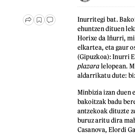
Inurritegi bat. Bako
ehuntzen dituen lek
Horixe da Iñurri, m
elkartea, eta gaur 
(Gipuzkoa): Inurri 
plazara
lelopean. M
aldarrikatu dute: biz
Minbizia izan duen 
bakoitzak badu bere
antzekoak dituzte z
buruz aritu dira ma
Casanova, Elordi Ga