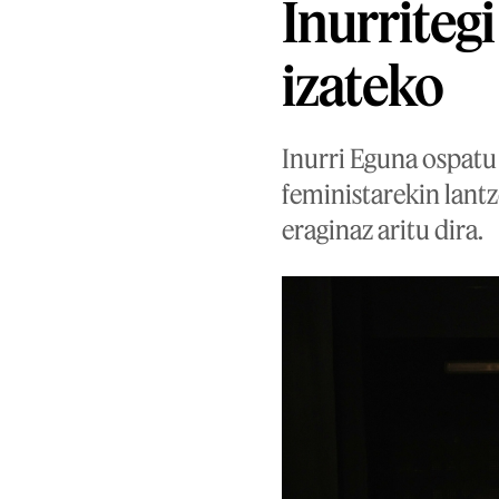
Inurritegi
izateko
Inurri Eguna ospatu
feministarekin lant
eraginaz aritu dira.