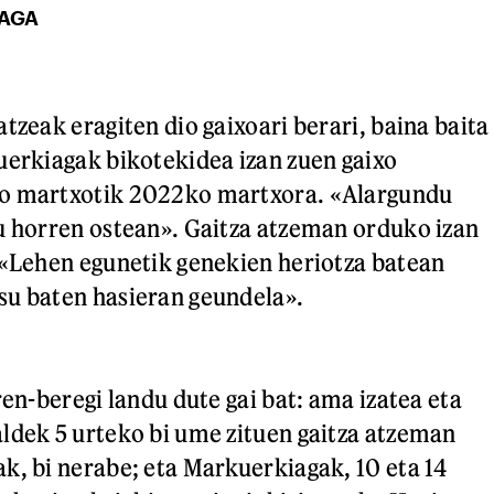
IAGA
tzeak eragiten dio gaixoari berari, baina baita
uerkiagak bikotekidea izan zuen gaixo
o martxotik 2022ko martxora. «Alargundu
u horren ostean». Gaitza atzeman orduko izan
 «Lehen egunetik genekien heriotza batean
su baten hasieran geundela».
ren-beregi landu dute gai bat: ama izatea eta
ldek 5 urteko bi ume zituen gaitza atzeman
k, bi nerabe; eta Markuerkiagak, 10 eta 14