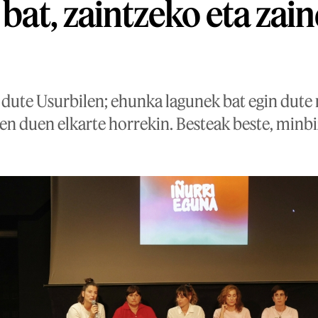
 bat, zaintzeko eta zai
 dute Usurbilen; ehunka lagunek bat egin dute 
zen duen elkarte horrekin. Besteak beste, minb