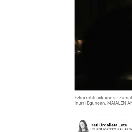
Ezkerretik eskuinera: Zumal
Inurri Egunean. MAIALEN 
Irati Urdalleta Lete
2025EKO IRAILAREN
USURBIL