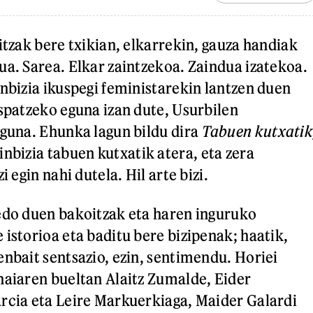
itzak bere txikian, elkarrekin, gauza handiak
ua. Sarea. Elkar zaintzekoa. Zaindua izatekoa.
inbizia ikuspegi feministarekin lantzen duen
ospatzeko eguna izan dute, Usurbilen
Eguna. Ehunka lagun bildu dira
Tabuen kutxatik
inbizia tabuen kutxatik atera, eta zera
i egin nahi dutela. Hil arte bizi.
edo duen bakoitzak eta haren inguruko
 istorioa eta baditu bere bizipenak; haatik,
enbait sentsazio, ezin, sentimendu. Horiei
haiaren bueltan Alaitz Zumalde, Eider
rcia eta Leire Markuerkiaga, Maider Galardi