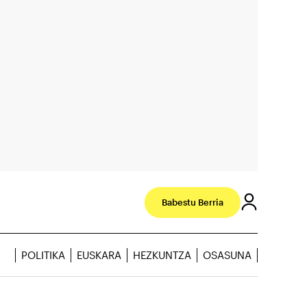
Babestu Berria
POLITIKA
EUSKARA
HEZKUNTZA
OSASUNA