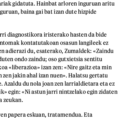
ariak gidatuta. Hainbat arloren inguruan aritu
nguruan, baina gai bat izan dute hizpide
i diagnostikora iristerako hasten da bide
intomak kontatutakoan osasun langileek ez
zen adierazi du, esaterako, Zumaldek: «Zaindu
uten ondo zaindu; oso gutxietsia sentitu
oa «liberazioa» izan zen: «Nire gaitz eta min
n zen jakin ahal izan nuen». Halatsu gertatu
e. Azaldu du nola joan zen larrialdietara eta ez
k» egin: «Ni astun jarri nintzelako egin zidaten
a zeukan.
ren papera eskuan, tratamendua. Eta