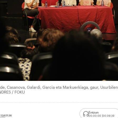
de, Casanova, Galardi, Garcia eta Markuerkiaga, gaur, Usurbilen
ANDRES / FOKU
Entzun
 13A
17:36
00:00:00
00:09:39