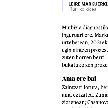
LEIRE MARKUERK
Iñurriko kidea
Minbizia diagnostika
inguruari ere. Mark
urtebetean, 2021ek
egin nintzen prozes
zuten horren berri:
bukatuko zen proze
Ama ere bai
Zaintzari lotuta, be
ama ez izatea. Zuma
ziotenean; Casanova