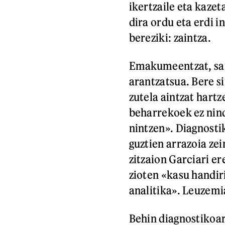
ikertzaile eta kazet
dira ordu eta erdi i
bereziki: zaintza.
Emakumeentzat, sarr
arantzatsua. Bere s
zutela aintzat hart
beharrekoek ez nind
nintzen». Diagnostik
guztien arrazoia zei
zitzaion Garciari er
zioten «kasu handiri
analitika». Leuzemi
Behin diagnostikoa