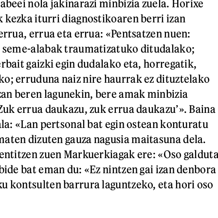
abeei nola jakinarazi minbizia zuela. Horixe
 kezka iturri diagnostikoaren berri izan
errua, errua eta errua: «Pentsatzen nuen:
e seme-alabak traumatizatuko ditudalako;
rbait gaizki egin dudalako eta, horregatik,
o; erruduna naiz nire haurrak ez dituztelako
an beren lagunekin, bere amak minbizia
'Zuk errua daukazu, zuk errua daukazu’». Baina
ala: «Lan pertsonal bat egin ostean konturatu
maten dizuten gauza nagusia maitasuna dela.
sentitzen zuen Markuerkiagak ere: «Oso galdut
ibide bat eman du: «Ez nintzen gai izan denbora
u kontsulten barrura laguntzeko, eta hori oso