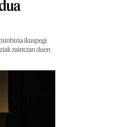
ndua
minbizia ikuspegi
iziak zaintzan duen