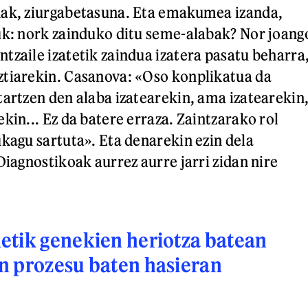
nak, ziurgabetasuna. Eta emakumea izanda,
uk: nork zainduko ditu seme-alabak? Nor joang
tzaile izatetik zaindua izatera pasatu beharra
ztiarekin. Casanova: «Oso konplikatua da
tartzen den alaba izatearekin, ama izatearekin
kin... Ez da batere erraza. Zaintzarako rol
ukagu sartuta». Eta denarekin ezin dela
Diagnostikoak aurrez aurre jarri zidan nire
etik genekien heriotza batean
n prozesu baten hasieran