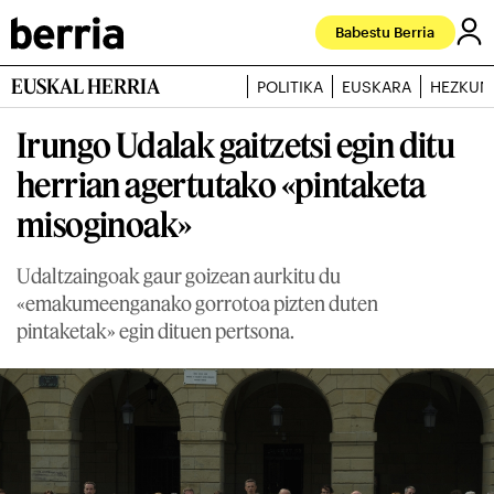
Babestu Berria
EUSKAL HERRIA
POLITIKA
EUSKARA
HEZKUN
Irungo Udalak gaitzetsi egin ditu
herrian agertutako «pintaketa
misoginoak»
Udaltzaingoak gaur goizean aurkitu du
«emakumeenganako gorrotoa pizten duten
pintaketak» egin dituen pertsona.