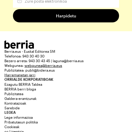
Berria.eus - Euskal Editorea SM
Telefonoa: 943 30 40 30
Bezero arreta: 943 30 43 45 | laguna@berria.eus
Webgunea:
webgunea@berria.eus
Publizitatea:
publi@bidera.eus
Harremanetan jarri
ORRIALDE KORPORATIBOAK
Ezagutu BERRIA Taldea
BERRIA berri bloga
Publizitatea
Galdera-erantzunak
Kontratazioak
Sarebide
LEGEA
Lege informazioa
Pribatutasun politika
Cookieak
cc Lizentzia