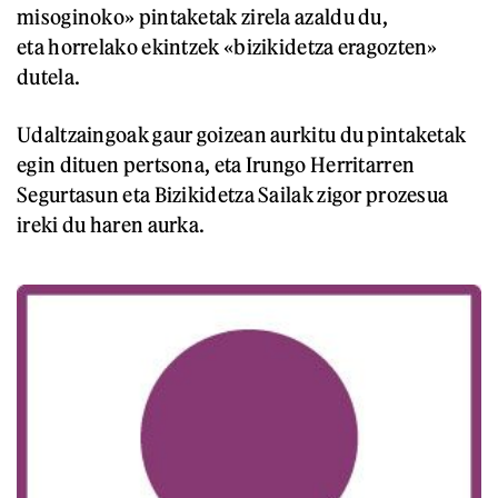
misoginoko» pintaketak zirela azaldu du,
eta horrelako ekintzek «bizikidetza eragozten»
dutela.
Udaltzaingoak gaur goizean aurkitu du pintaketak
egin dituen pertsona, eta Irungo Herritarren
Segurtasun eta Bizikidetza Sailak zigor prozesua
ireki du haren aurka.