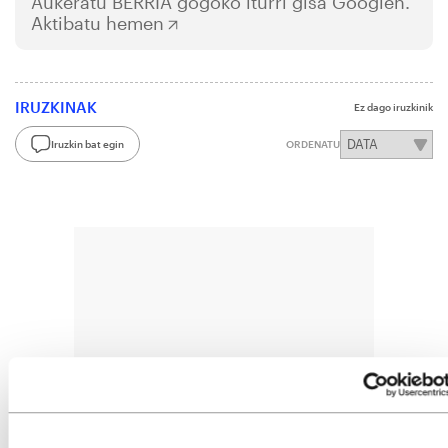
Aukeratu
BERRIA
gogoko iturri gisa Googlen.
Aktibatu hemen
IRUZKINAK
Ez dago iruzkinik
Iruzkin bat egin
ORDENATU