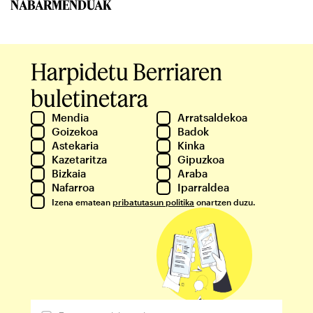
NABARMENDUAK
Harpidetu Berriaren
buletinetara
Mendia
Arratsaldekoa
Goizekoa
Badok
Astekaria
Kinka
Kazetaritza
Gipuzkoa
Bizkaia
Araba
Nafarroa
Iparraldea
Izena ematean
pribatutasun politika
onartzen duzu.