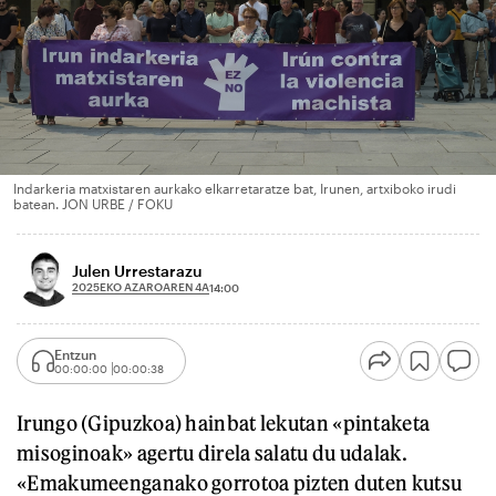
Indarkeria matxistaren aurkako elkarretaratze bat, Irunen, artxiboko irudi
batean. JON URBE / FOKU
Julen Urrestarazu
2025EKO AZAROAREN 4A
14:00
Entzun
00:00:00
00:00:38
Irungo (Gipuzkoa) hainbat lekutan «pintaketa
misoginoak» agertu direla salatu du udalak.
«Emakumeenganako gorrotoa pizten duten kutsu