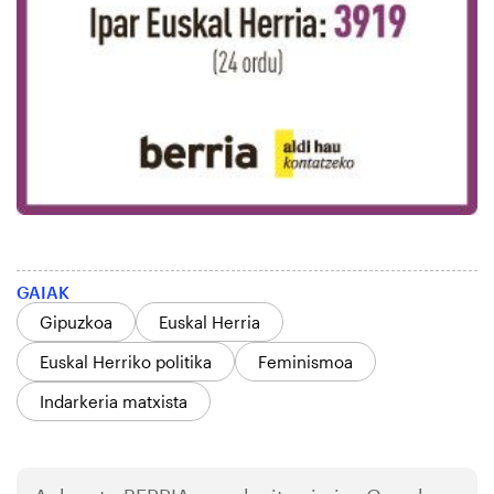
GAIAK
Gipuzkoa
Euskal Herria
Euskal Herriko politika
Feminismoa
Indarkeria matxista