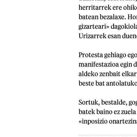
herritarrek ere ohik
batean bezalaxe. Ho
gizarteari» dagokiol
Urizarrek esan duen
Protesta gehiago ego
manifestazioa egin d
aldeko zenbait elkar
beste bat antolatuko
Sortuk, bestalde, go
batek baino ez zuela
«inposizio onartezi