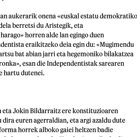
an aukerarik onena «euskal estatu demokratik
dela berretsi du Aristegik, eta
 harago» horren alde lan egingo duen
entista eraikitzeko deia egin du: «Mugimendu
rtsu bat abian jarri eta hegemoniko bilakatzea
ronka», esan die Independentistak sarearen
e hartu dutenei.
eta Jokin Bildarraitz ere konstituzioaren
dira euren agerraldian, eta argi azaldu dute
forma horrek alboko gaiei heltzen badie