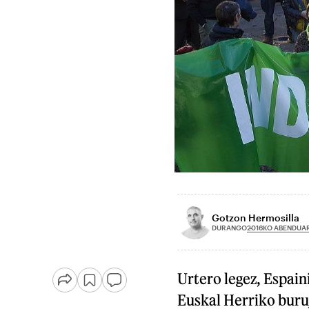
Gotzon Hermosilla
2016KO ABENDUAR
DURANGO
Urtero legez, Espai
Euskal Herriko buru