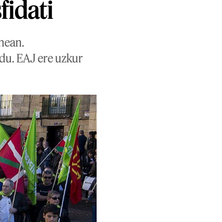
fidati
nean.
 du. EAJ ere uzkur