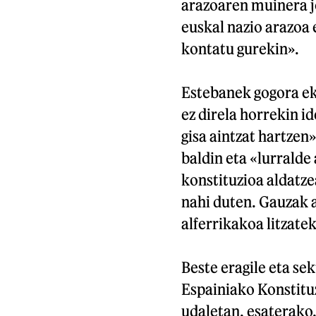
arazoaren muinera j
euskal nazio arazoa
kontatu gurekin».
Estebanek gogora eka
ez direla horrekin i
gisa aintzat hartzen»
baldin eta «lurrald
konstituzioa aldatzea
nahi duten. Gauzak a
alferrikakoa litzate
Beste eragile eta se
Espainiako Konstitu
udaletan, esaterako,