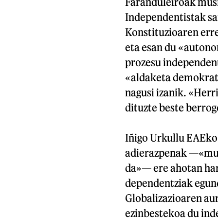
Faranduleiroak musi
Independentistak sar
Konstituzioaren err
eta esan du «autono
prozesu independent
«aldaketa demokrati
nagusi izanik. «Herr
dituzte beste berrog
Iñigo Urkullu EAEk
adierazpenak —«mun
da»— ere ahotan hart
dependentziak egund
Globalizazioaren au
ezinbestekoa du ind