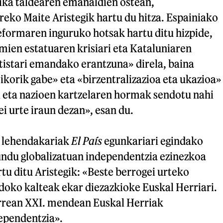
ka taldearen emanaldien ostean,
eko Maite Aristegik hartu du hitza. Espainiako
eformaren inguruko hotsak hartu ditu hizpide,
mien estatuaren krisiari eta Kataluniaren
istari emandako erantzuna» direla, baina
korik gabe» eta «birzentralizazioa eta ukazioa»
i eta nazioen kartzelaren hormak sendotu nahi
ei urte iraun dezan», esan du.
o lehendakariak
El País
egunkariari egindako
du globalizatuan independentzia ezinezkoa
u ditu Aristegik: «Beste berrogei urteko
oko kalteak ekar diezazkioke Euskal Herriari.
rrean XXI. mendean Euskal Herriak
ependentzia».