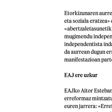
Etorkizunaren aurre
eta soziala eratzea» 
«abertzaletasunetik
mugimendu independ
independentista inda
da aurrean dugun er
manifestazioan part
EAJ ere uzkur
EAJko Aitor Esteban 
erreformaz mintzatu 
euren jarrera: «Erre