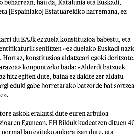
o beharrean, hau da, Katalunia eta Euskadi,
 eta [Espainiako] Estatuarekiko harremana, ez
rri du EAJk ez zuela konstituzioa babestu, eta
dentifikaturik sentitzen «ez duelako Euskadi nazi
. Hortaz, konstituzioa aldatzeari egoki deritzote
e arazoa» konpontzeko bada: «Alderdi batzuek
z hitz egiten dute, baina ez dakite zer aldatu
rgi eduki gabe horretarako batzorde bat sortze
ke».
ktore askok erakutsi dute euren arbuioa
zioaren Egunean. EH Bilduk kudeatzen dituen 4
 normal lan egiteko aukera izan dute, eta