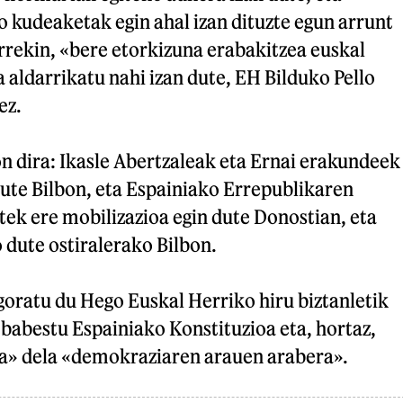
o kudeaketak egin ahal izan dituzte egun arrunt
rrekin, «bere etorkizuna erabakitzea euskal
a aldarrikatu nahi izan dute, EH Bilduko Pello
ez.
n dira: Ikasle Abertzaleak eta Ernai erakundeek
ute Bilbon, eta Espainiako Errepublikaren
tek ere mobilizazioa egin dute Donostian, eta
 dute ostiralerako Bilbon.
goratu du Hego Euskal Herriko hiru biztanletik
 babestu Espainiako Konstituzioa eta, hortaz,
na» dela «demokraziaren arauen arabera».