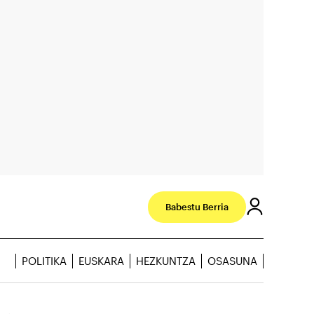
Babestu Berria
POLITIKA
EUSKARA
HEZKUNTZA
OSASUNA