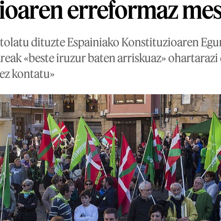
ioaren erreformaz mes
ntolatu dituzte Espainiako Konstituzioaren Egu
reak «beste iruzur baten arriskuaz» ohartarazi
 ez kontatu»