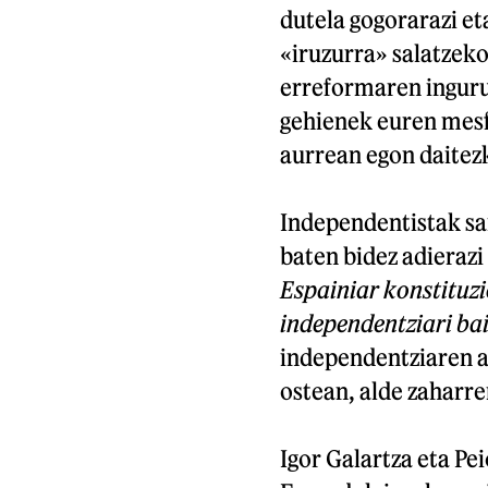
dutela gogorarazi et
«iruzurra» salatzeko
erreformaren inguru
gehienek euren mesf
aurrean egon daitez
Independentistak sa
baten bidez adierazi
Espainiar konstituzi
independentziari ba
independentziaren a
ostean, alde zaharre
Igor Galartza eta Pe