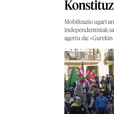
Konstituz
Mobilizazio ugari a
Independentistak sa
agertu da: «Gurekin