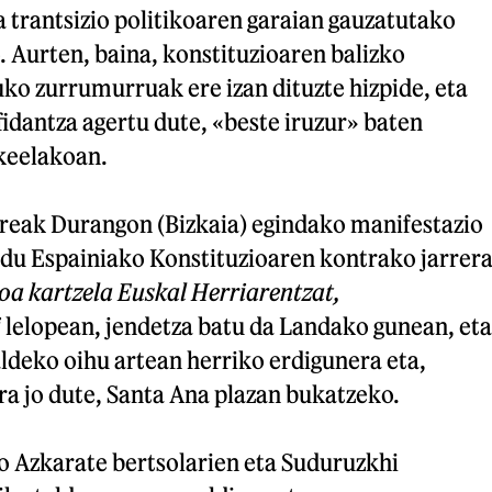
a trantsizio politikoaren garaian gauzatutako
. Aurten, baina, konstituzioaren balizko
ko zurrumurruak ere izan dituzte hizpide, eta
idantza agertu dute, «beste iruzur» baten
keelakoan.
reak Durangon (Bizkaia) egindako manifestazio
 du Espainiako Konstituzioaren kontrako jarrera
oa kartzela Euskal Herriarentzat,
i
lelopean, jendetza batu da Landako gunean, eta
ldeko oihu artean herriko erdigunera eta,
ra jo dute, Santa Ana plazan bukatzeko.
io Azkarate bertsolarien eta Suduruzkhi