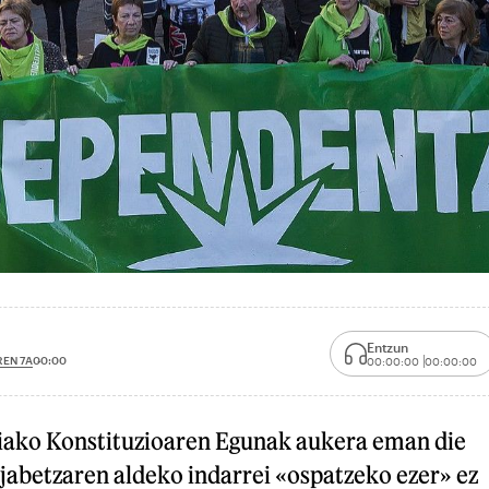
Entzun
EN 7A
00:00
00:00:00
00:00:00
niako Konstituzioaren Egunak aukera eman die
jabetzaren aldeko indarrei «ospatzeko ezer» ez