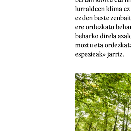
lurraldeen klima ez
ez den beste zenbai
ere ordezkatu beha
beharko direla azal
moztu eta ordezka
espezieak» jarriz.