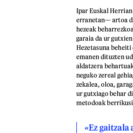
Ipar Euskal Herria
erranetan— artoa da
hezeak beharrezkoak
garaia da ur gutxien
Hezetasuna beheiti 
emanen dituzten uda
aldatzera behartuak 
neguko zereal gehia
zekalea, oloa, gara
ur gutxiago behar di
metodoak berrikusi
«Ez gaitzala