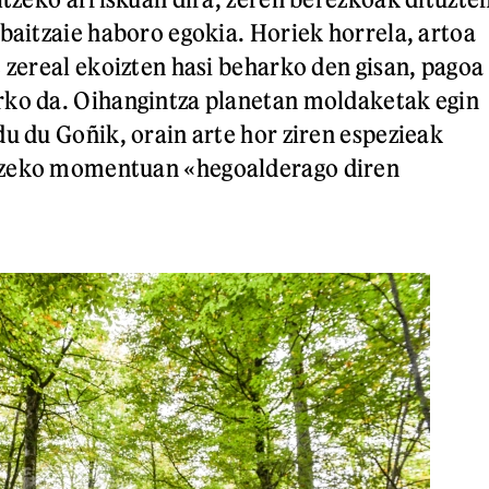
 baitzaie haboro egokia. Horiek horrela, artoa
t zereal ekoizten hasi beharko den gisan, pagoa
rko da. Oihangintza planetan moldaketak egin
du du Goñik, orain arte hor ziren espezieak
tzeko momentuan «hegoalderago diren