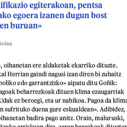
ifikazio egiterakoan, pentsa
ako egoera izanen dugun bost
en buruan»
kidea
, oihanetan ere aldaketak ekarriko dituzte.
al Herrian gaindi nagusi izan diren bi zuhaitz
boliko edo garrantzizko» aipatu ditu Goñik:
Pagoak beharrezkoak dituen klima ezaugarriak
«Udak ez beroegi, eta ur nahikoa. Pagoa da klim
n sufrituko duena gure eskualdean». Adibidez,
oihanetan badira pago anitz. Orain, maluruski,
iltzeko arriskuan dira, zeren berezkoak dituzte