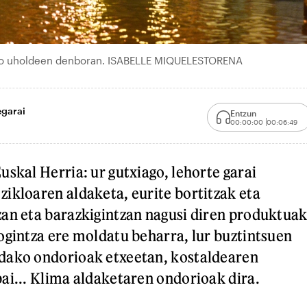
6ko uholdeen denboran. ISABELLE MIQUELESTORENA
egarai
Entzun
00:00:00
00:06:49
uskal Herria: ur gutxiago, lehorte garai
ikloaren aldaketa, eurite bortitzak eta
an eta barazkigintzan nagusi diren produktua
ogintza ere moldatu beharra, lur buztintsuen
dako ondorioak etxeetan, kostaldearen
ai... Klima aldaketaren ondorioak dira.