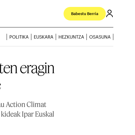
Babestu Berria
POLITIKA
EUSKARA
HEZKUNTZA
OSASUNA
ten eragin
e
u Action Climat
 kideak Ipar Euskal