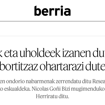
 eta uholdeek izanen du
bortitzaz ohartarazi dut
ren ondorio nabarmenak zerrendatu ditu Resea
ko eskualdeka. Nicolas Goñi Bizi mugimenduko
Herriratu ditu.