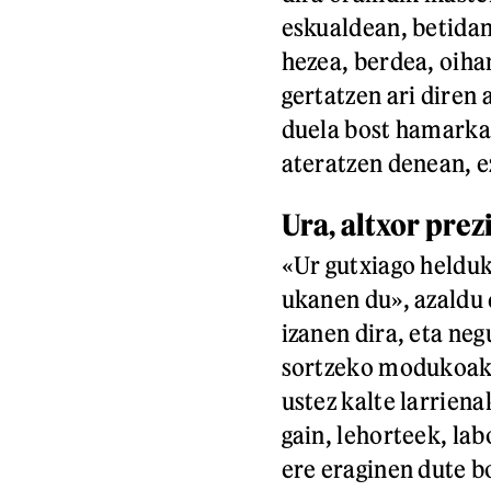
eskualdean, betidan
hezea, berdea, oiha
gertatzen ari diren
duela bost hamarkad
ateratzen denean, e
Ura, altxor prez
«Ur gutxiago helduk
ukanen du», azaldu 
izanen dira, eta neg
sortzeko modukoak;
ustez kalte larrien
gain, lehorteek, lab
ere eraginen dute bo