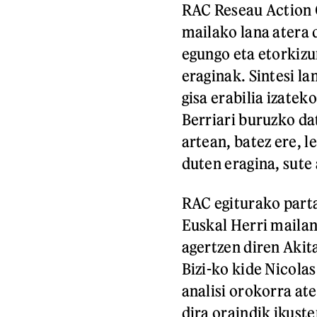
RAC Reseau Action C
mailako lana atera 
egungo eta etorkiz
eraginak. Sintesi l
gisa erabilia izatek
Berriari buruzko da
artean, batez ere, 
duten eragina, sute 
RAC egiturako part
Euskal Herri mailan
agertzen diren Akit
Bizi-ko kide Nicola
analisi orokorra at
dira oraindik ikuste