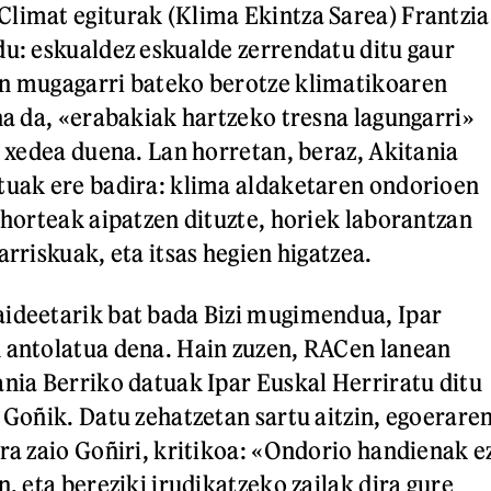
limat egiturak (Klima Ekintza Sarea) Frantzia
du: eskualdez eskualde zerrendatu ditu gaur
un mugagarri bateko berotze klimatikoaren
ana da, «erabakiak hartzeko tresna lagungarri»
o xedea duena. Lan horretan, beraz, Akitania
tuak ere badira: klima aldaketaren ondorioen
lehorteak aipatzen dituzte, horiek laborantzan
arriskuak, eta itsas hegien higatzea.
aideetarik bat bada Bizi mugimendua, Ipar
 antolatua dena. Hain zuzen, RACen lanean
ania Berriko datuak Ipar Euskal Herriratu ditu
s Goñik. Datu zehatzetan sartu aitzin, egoerare
era zaio Goñiri, kritikoa: «Ondorio handienak e
n, eta bereziki irudikatzeko zailak dira gure