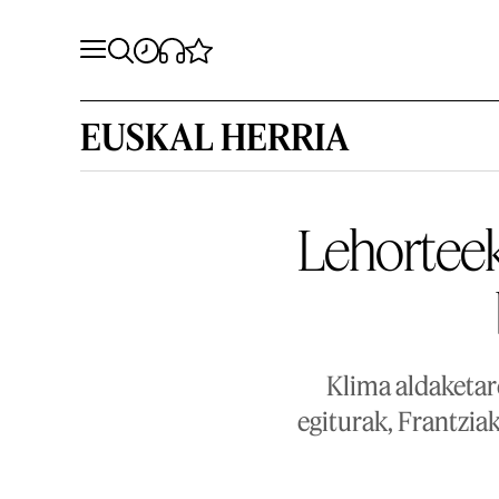
EUSKAL HERRIA
Lehorteek
Klima aldaketa
egiturak, Frantzia