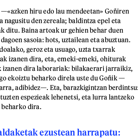
n —«azken hiru edo lau mendeetan» Goñiren
 nagusitu den zereala; baldintza epel eta
 ditu. Baina artoak ur gehien behar duen
 dagoen sasoia: hots, uztailean eta abuztuan.
doalako, geroz eta usuago, uzta txarrak
k izanen dira, eta, emeki-emeki, ohiturak
izanen dira laborariak: bilakaerari jarraikiz,
go ekoiztu beharko direla uste du Goñik —
garra, adibidez—. Eta, barazkigintzan berdintsu
tuzten espezieak lehenetsi, eta lurra lantzeko
 beharko dira.
 aldaketak ezustean harrapatu: