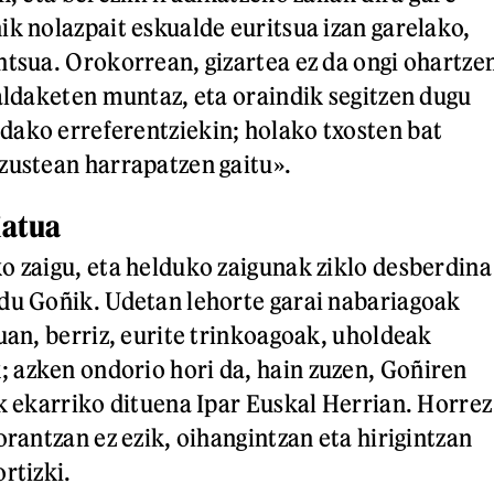
ik nolazpait eskualde euritsua izan garelako,
ntsua. Orokorrean, gizartea ez da ongi ohartze
 aldaketen muntaz, eta oraindik segitzen dugu
ako erreferentziekin; holako txosten bat
zustean harrapatzen gaitu».
iatua
o zaigu, eta helduko zaigunak ziklo desberdina
du Goñik. Udetan lehorte garai nabariagoak
uan, berriz, eurite trinkoagoak, uholdeak
 azken ondorio hori da, hain zuzen, Goñiren
ak ekarriko dituena Ipar Euskal Herrian. Horrez
orantzan ez ezik, oihangintzan eta hirigintzan
rtizki.