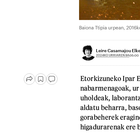
Baiona Ttipia urpean, 201
Leire Casamajou Elk
2024KO URRIAREN 9A
05:00
Etorkizuneko Ipar E
nabarmenagoak, ur z
uholdeak, laborantz
aldatu beharra, bas
gorabeherek eragin
higadurarenak ere b