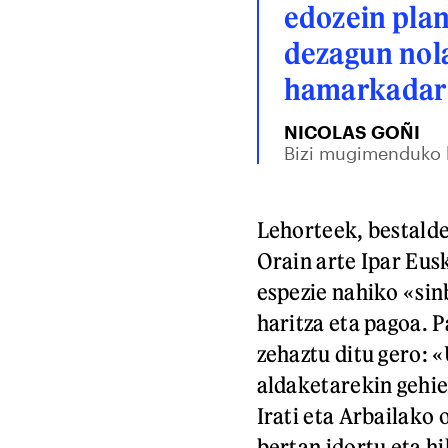
edozein plan
dezagun nol
hamarkadar
NICOLAS GOÑI
Bizi mugimenduko 
Lehorteek, bestalde
Orain arte Ipar Eusk
espezie nahiko «sin
haritza eta pagoa. 
zehaztu ditu gero: 
aldaketarekin gehie
Irati eta Arbailako 
bertan idortu eta h