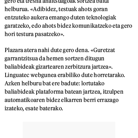
gero eta tresna ahaltsuagoak sortzea baita
helburua. «Adibidez, testuak ahots goran
entzuteko aukera emango duten teknologiak
garatzeko, edo ahots bidez komunikatzeko eta gero
hori testura pasatzeko».
Plazara atera nahi dute gero dena. «Guretzat
garrantzitsua da hemen sortzen ditugun
baliabideak gizartearen zerbitzura jartzea».
Linguatec webgunea erabiliko dute horretarako.
Azken helburu bat ere badute: lortutako
baliabideak plataforma batean jartzea, itzulpen
automatikoaren bidez elkarren berri errazago
izateko, esate baterako.