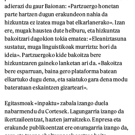
adierazi du gaur Baionan: «Partzuergo honetan
parte hartzen dugun erakundeon nahia da
hizkuntza ez izatea muga bat elkarlanerako». Izan
ere, mugak haustea dute helburu, eta hizkuntza
bakoitzari dagokion tokia ematea: «Eleaniztasuna
sustatuz, muga linguistikoak murriztu: hori da
ideia». Partzuergoko kide bakoitza bere
hizkuntzaren gaineko lanketan ari da. «Bakoitza
bere esparruan, baina gero plataforma batean
elkartuko dugu dena, eta saiatuko gara dena modu
bateratuan eskaintzen gizarteari».
Egitasmoak «inpaktu» zabala izango duela
nabarmendu du Cortesek. Lagungarria izango da
ikertzaileentzat, hazten jarraitzeko. Enpresa eta
erakunde publikoentzat ere onuragarria izango da,