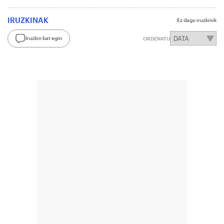
IRUZKINAK
Ez dago iruzkinik
Iruzkin bat egin
ORDENATU