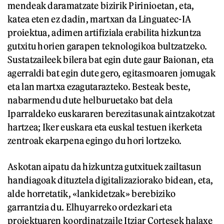
mendeak daramatzate bizirik Pirinioetan, eta,
katea eten ez dadin, martxan da Linguatec-IA
proiektua, adimen artifiziala erabilita hizkuntza
gutxitu horien garapen teknologikoa bultzatzeko.
Sustatzaileek bilera bat egin dute gaur Baionan, eta
agerraldi bat egin dute gero, egitasmoaren jomugak
eta lan martxa ezagutarazteko. Besteak beste,
nabarmendu dute helburuetako bat dela
Iparraldeko euskararen berezitasunak aintzakotzat
hartzea; Iker euskara eta euskal testuen ikerketa
zentroak ekarpena egingo du hori lortzeko.
Askotan aipatu da hizkuntza gutxituek zailtasun
handiagoak dituztela digitalizaziorako bidean, eta,
alde horretatik, «lankidetzak» berebiziko
garrantzia du. Elhuyarreko ordezkari eta
proiektuaren koordinatzaile Itziar Cortesek halaxe