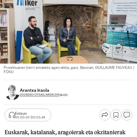
Proiektuaren berri emateko agerraldia, gaur, Baionan. GUILLAUME FAUVEAU /
FOKU
Arantxa Iraola
2025EKO OTSAILAREN 21A
18:00
Entzun
00:00:00
00:03:49
Euskarak, katalanak, aragoierak eta okzitanierak