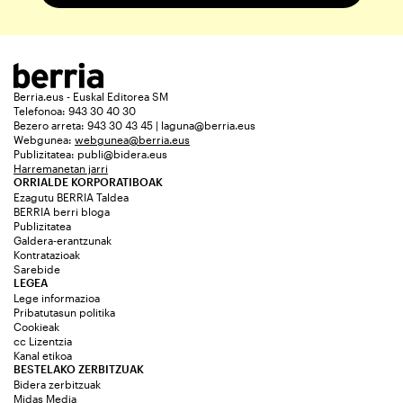
Berria.eus - Euskal Editorea SM
Telefonoa: 943 30 40 30
Bezero arreta: 943 30 43 45 | laguna@berria.eus
Webgunea:
webgunea@berria.eus
Publizitatea:
publi@bidera.eus
Harremanetan jarri
ORRIALDE KORPORATIBOAK
Ezagutu BERRIA Taldea
BERRIA berri bloga
Publizitatea
Galdera-erantzunak
Kontratazioak
Sarebide
LEGEA
Lege informazioa
Pribatutasun politika
Cookieak
cc Lizentzia
Kanal etikoa
BESTELAKO ZERBITZUAK
Bidera zerbitzuak
Midas Media