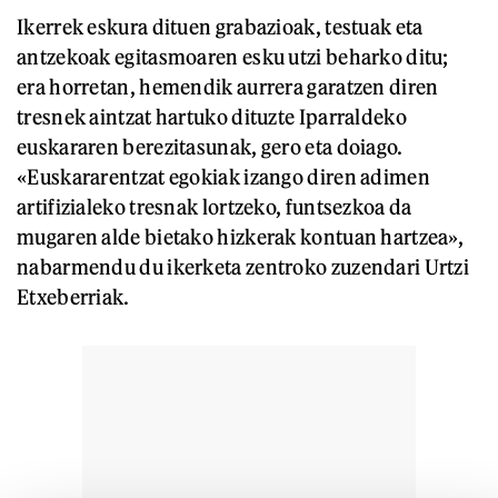
Ikerrek eskura dituen grabazioak, testuak eta
antzekoak egitasmoaren esku utzi beharko ditu;
era horretan, hemendik aurrera garatzen diren
tresnek aintzat hartuko dituzte Iparraldeko
euskararen berezitasunak, gero eta doiago.
«Euskararentzat egokiak izango diren adimen
artifizialeko tresnak lortzeko, funtsezkoa da
mugaren alde bietako hizkerak kontuan hartzea»,
nabarmendu du ikerketa zentroko zuzendari Urtzi
Etxeberriak.