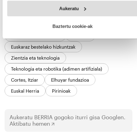
Webgune honek cookie propioak eta hirugarrenen cookie-
Aukeratu
fitxategiak erabiltzen ditu. Zure esperientzia eta zerbitzuak
hobetzeko asmoz, cookie teknologiaz baliatzen gara. Ohar
hau onartuz gero, teknologia hori erabiltzeko baimen
esplizitua ematen diguzu.
Gehiago irakurri
Baztertu cookie-ak
GAIAK
Euskara eta hizkuntzak
Euskara
Euskaraz bestelako hizkuntzak
Zientzia eta teknologia
Teknologia eta robotika (adimen artifiziala)
Cortes, Itziar
Elhuyar fundazioa
Euskal Herria
Pirinioak
Aukeratu
BERRIA
gogoko iturri gisa Googlen.
Aktibatu hemen