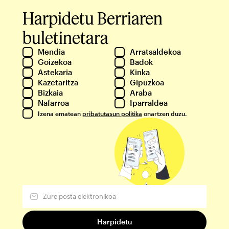
Harpidetu Berriaren
buletinetara
Mendia
Arratsaldekoa
Goizekoa
Badok
Astekaria
Kinka
Kazetaritza
Gipuzkoa
Bizkaia
Araba
Nafarroa
Iparraldea
Izena ematean
pribatutasun politika
onartzen duzu.