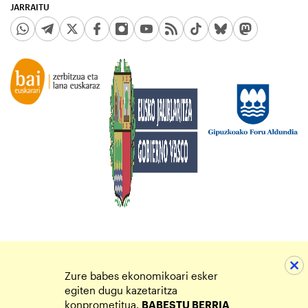
JARRAITU
Zure babes ekonomikoari esker
egiten dugu kazetaritza
konprometitua.
BABESTU BERRIA