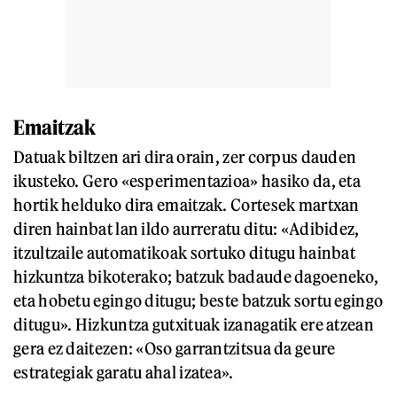
Emaitzak
Datuak biltzen ari dira orain, zer corpus dauden
ikusteko. Gero «esperimentazioa» hasiko da, eta
hortik helduko dira emaitzak. Cortesek martxan
diren hainbat lan ildo aurreratu ditu: «Adibidez,
itzultzaile automatikoak sortuko ditugu hainbat
hizkuntza bikoterako; batzuk badaude dagoeneko,
eta hobetu egingo ditugu; beste batzuk sortu egingo
ditugu». Hizkuntza gutxituak izanagatik ere atzean
gera ez daitezen: «Oso garrantzitsua da geure
estrategiak garatu ahal izatea».