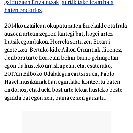
galdu zuen Ertzaintzak jaurtikitako foam bala
baten ondorioz
.
2014ko uztailean okupatu zuten Errekalde eta Irala
auzoen artean zegoen lantegi bat, hogei urtez
hutsik egondakoa. Horrela sortu zen Etxarri
gaztetxea. Bertako kide Aihoa Orrantiak dioenez,
denbora tarte horretan behin baino gehiagotan
egon da husteko arriskupean, eta, esaterako,
2017an Bilboko Udalak gunea itxi zuen, Pablo
Hasel musikariak han egindako kontzertu baten
ondorioz, eta duela bost urte lekua husteko beste
agindu bat egon zen, baina ez zen gauzatu.