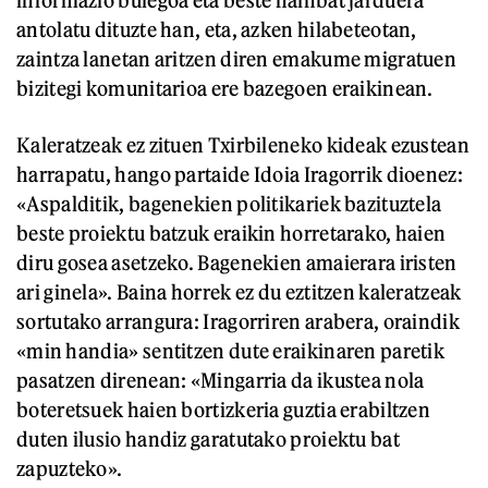
antolatu dituzte han, eta, azken hilabeteotan,
zaintza lanetan aritzen diren emakume migratuen
bizitegi komunitarioa ere bazegoen eraikinean.
Kaleratzeak ez zituen Txirbileneko kideak ezustean
harrapatu, hango partaide Idoia Iragorrik dioenez:
«Aspalditik, bagenekien politikariek bazituztela
beste proiektu batzuk eraikin horretarako, haien
diru gosea asetzeko. Bagenekien amaierara iristen
ari ginela». Baina horrek ez du eztitzen kaleratzeak
sortutako arrangura: Iragorriren arabera, oraindik
«min handia» sentitzen dute eraikinaren paretik
pasatzen direnean: «Mingarria da ikustea nola
boteretsuek haien bortizkeria guztia erabiltzen
duten ilusio handiz garatutako proiektu bat
zapuzteko».