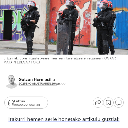
Ertzainak, Etxarri gaztetxearen aurrean, kaleratzearen egunean. OSKAR
MATXIN EDESA / FOKU
Gotzon Hermosilla
2025EKO ABUZTUAREN 29A
05:00
Entzun
00:00:00
00:11:55
Irakurri hemen serie honetako artikulu guztiak