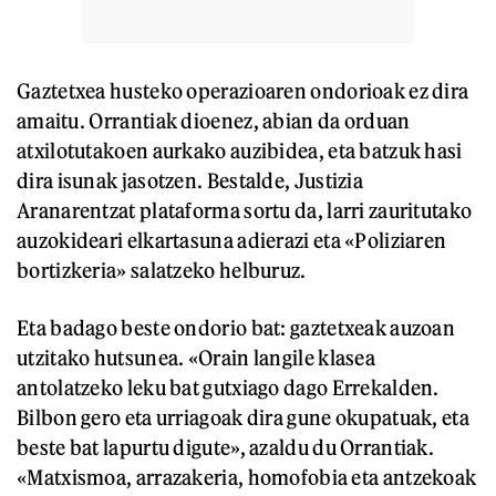
Gaztetxea husteko operazioaren ondorioak ez dira
amaitu. Orrantiak dioenez, abian da orduan
atxilotutakoen aurkako auzibidea, eta batzuk hasi
dira isunak jasotzen. Bestalde, Justizia
Aranarentzat plataforma sortu da, larri zauritutako
auzokideari elkartasuna adierazi eta «Poliziaren
bortizkeria» salatzeko helburuz.
Eta badago beste ondorio bat: gaztetxeak auzoan
utzitako hutsunea. «Orain langile klasea
antolatzeko leku bat gutxiago dago Errekalden.
Bilbon gero eta urriagoak dira gune okupatuak, eta
beste bat lapurtu digute», azaldu du Orrantiak.
«Matxismoa, arrazakeria, homofobia eta antzekoak