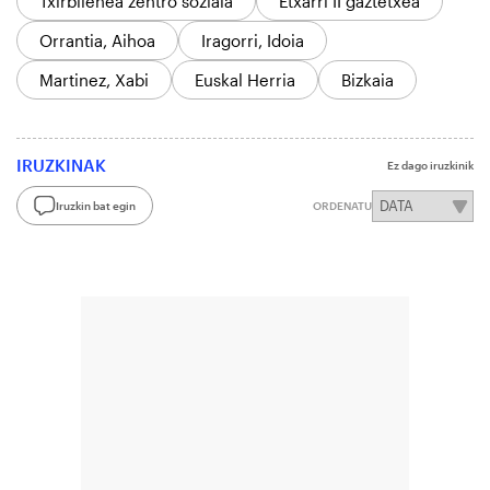
Txirbilenea zentro soziala
Etxarri II gaztetxea
Orrantia, Aihoa
Iragorri, Idoia
Martinez, Xabi
Euskal Herria
Bizkaia
IRUZKINAK
Ez dago iruzkinik
Iruzkin bat egin
ORDENATU