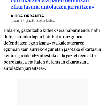
borrokatzea eta haien defentsan
elkartasuna antolatzen jarraitzea»
AIHOA ORRANTIA
Etxarri II gaztetxeko kidea
Hala ere, gaztetxeko kideek zera nabarmendu nahi
dute, «ehunka lagun hainbat orduz gunea
defendatzen egon izana» eta kaleratzearen
egunean zein aurreko egunetan jasotako elkartasun
keinu ugariak: «Ezinbestekoa da gaztetxeen alde
borrokatzea eta haien defentsan elkartasuna
antolatzen jarraitzea».