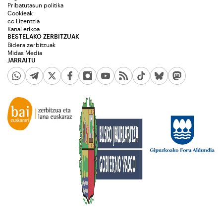
Pribatutasun politika
Cookieak
cc Lizentzia
Kanal etikoa
BESTELAKO ZERBITZUAK
Bidera zerbitzuak
Midas Media
JARRAITU