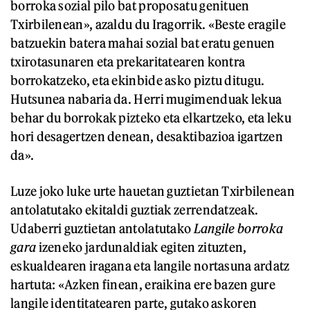
borroka sozial pilo bat proposatu genituen
Txirbilenean», azaldu du Iragorrik. «Beste eragile
batzuekin batera mahai sozial bat eratu genuen
txirotasunaren eta prekaritatearen kontra
borrokatzeko, eta ekinbide asko piztu ditugu.
Hutsunea nabaria da. Herri mugimenduak lekua
behar du borrokak pizteko eta elkartzeko, eta leku
hori desagertzen denean, desaktibazioa igartzen
da».
Luze joko luke urte hauetan guztietan Txirbilenean
antolatutako ekitaldi guztiak zerrendatzeak.
Udaberri guztietan antolatutako
Langile borroka
gara
izeneko jardunaldiak egiten zituzten,
eskualdearen iragana eta langile nortasuna ardatz
hartuta: «Azken finean, eraikina ere bazen gure
langile identitatearen parte, gutako askoren