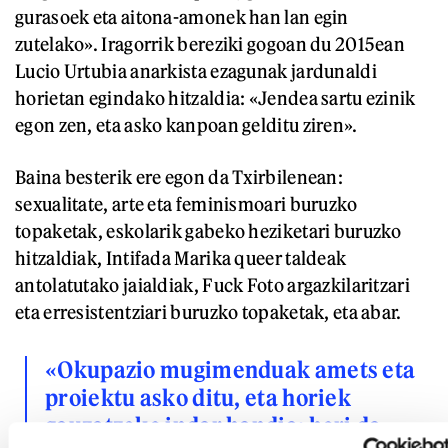
gurasoek eta aitona-amonek han lan egin
zutelako». Iragorrik bereziki gogoan du 2015ean
Lucio Urtubia anarkista ezagunak jardunaldi
horietan egindako hitzaldia: «Jendea sartu ezinik
egon zen, eta asko kanpoan gelditu ziren».
Baina besterik ere egon da Txirbilenean:
sexualitate, arte eta feminismoari buruzko
topaketak, eskolarik gabeko heziketari buruzko
hitzaldiak, Intifada Marika queer taldeak
antolatutako jaialdiak, Fuck Foto argazkilaritzari
eta erresistentziari buruzko topaketak, eta abar.
«Okupazio mugimenduak amets eta
proiektu asko ditu, eta horiek
gauzatzeko indar handia; hori da