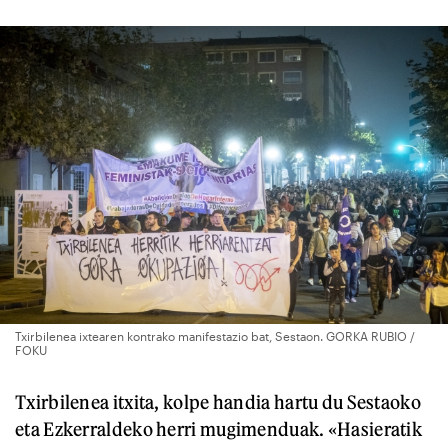
Txirbilenea ixtearen kontrako manifestazio bat, Sestaon. GORKA RUBIO /
FOKU
Txirbilenea itxita, kolpe handia hartu du Sestaoko
eta Ezkerraldeko herri mugimenduak. «Hasieratik