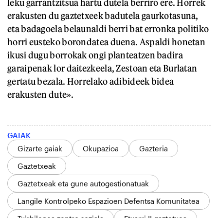
leku garrantzitsua hartu dutela berriro ere. Horrek
erakusten du gaztetxeek badutela gaurkotasuna,
eta badagoela belaunaldi berri bat erronka politiko
horri eusteko borondatea duena. Aspaldi honetan
ikusi dugu borrokak ongi planteatzen badira
garaipenak lor daitezkeela, Zestoan eta Burlatan
gertatu bezala. Horrelako adibideek bidea
erakusten dute».
GAIAK
Gizarte gaiak
Okupazioa
Gazteria
Gaztetxeak
Gaztetxeak eta gune autogestionatuak
Langile Kontrolpeko Espazioen Defentsa Komunitatea