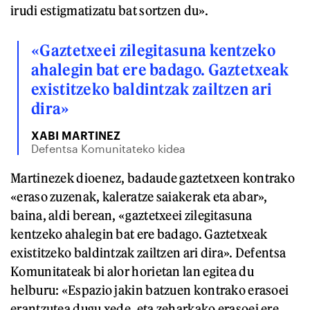
irudi estigmatizatu bat sortzen du».
«Gaztetxeei zilegitasuna kentzeko
ahalegin bat ere badago. Gaztetxeak
existitzeko baldintzak zailtzen ari
dira»
XABI MARTINEZ
Defentsa Komunitateko kidea
Martinezek dioenez, badaude gaztetxeen kontrako
«eraso zuzenak, kaleratze saiakerak eta abar»,
baina, aldi berean, «gaztetxeei zilegitasuna
kentzeko ahalegin bat ere badago. Gaztetxeak
existitzeko baldintzak zailtzen ari dira». Defentsa
Komunitateak bi alor horietan lan egitea du
helburu: «Espazio jakin batzuen kontrako erasoei
erantzutea dugu xede, eta zeharkako erasoei ere