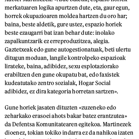
merkatuaren logika apurtzen dute, eta, gaur egun,
horrek okupazioaren moldea hartzen du oro har;
baina, beste aldetik, gure ustez, espazio horiek
beste ezaugarri bat izan behar dute: inolako
zapalkuntzarik ez erreproduzitzea, alegia.
Gaztetxeak edo gune autogestionatuak, beti ulertu
ditugun moduan, langile kontrolpeko espazioak
lirateke, baina, adibidez, sexu esplotaziorako
erabiltzen den gune okupatu bat, edo faxistek
kudeatutako zentro sozialak, Hogar Social
adibidez, ez dira kategoria horretan sartzen».
Gune horiek jasaten dituzten «zuzeneko edo
zeharkako erasoei ahots bakar batez erantzutea»
da Defentsa Komunitatearen egitekoa. Martinezek
dioenez, tokian tokiko indarra ez da nahikoa izaten