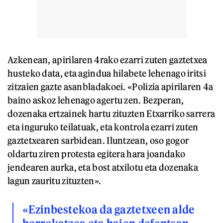
Azkenean, apirilaren 4rako ezarri zuten gaztetxea
husteko data, eta agindua hilabete lehenago iritsi
zitzaien gazte asanbladakoei. «Polizia apirilaren 4a
baino askoz lehenago agertu zen. Bezperan,
dozenaka ertzainek hartu zituzten Etxarriko sarrera
eta inguruko teilatuak, eta kontrola ezarri zuten
gaztetxearen sarbidean. Iluntzean, oso gogor
oldartu ziren protesta egitera hara joandako
jendearen aurka, eta bost atxilotu eta dozenaka
lagun zauritu zituzten».
«Ezinbestekoa da gaztetxeen alde