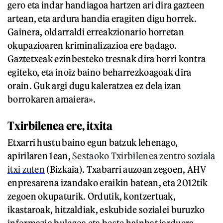
gero eta indar handiagoa hartzen ari dira gazteen
artean, eta ardura handia eragiten digu horrek.
Gainera, oldarraldi erreakzionario horretan
okupazioaren kriminalizazioa ere badago.
Gaztetxeak ezinbesteko tresnak dira horri kontra
egiteko, eta inoiz baino beharrezkoagoak dira
orain. Guk argi dugu kaleratzea ez dela izan
borrokaren amaiera».
Txirbilenea ere, itxita
Etxarri hustu baino egun batzuk lehenago,
apirilaren 1ean,
Sestaoko Txirbilenea zentro soziala
itxi zuten
(Bizkaia). Txabarri auzoan zegoen, AHV
enpresarena izandako eraikin batean, eta 2012tik
zegoen okupaturik. Ordutik, kontzertuak,
ikastaroak, hitzaldiak, eskubide sozialei buruzko
informazio bulegoa eta beste hainbat jarduera