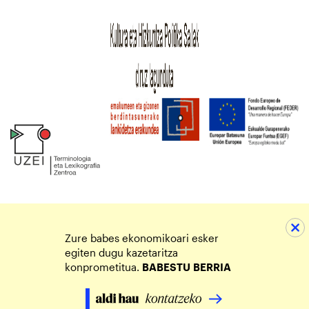
Zure babes ekonomikoari esker
egiten dugu kazetaritza
konprometitua.
BABESTU
BERRIA