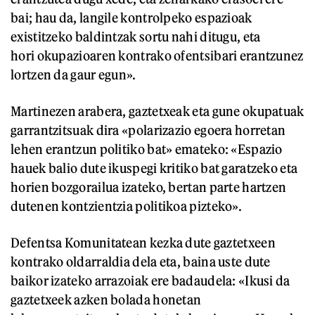
bai; hau da, langile kontrolpeko espazioak
existitzeko baldintzak sortu nahi ditugu, eta
hori okupazioaren kontrako ofentsibari erantzunez
lortzen da gaur egun».
Martinezen arabera, gaztetxeak eta gune okupatuak
garrantzitsuak dira «polarizazio egoera horretan
lehen erantzun politiko bat» emateko: «Espazio
hauek balio dute ikuspegi kritiko bat garatzeko eta
horien bozgorailua izateko, bertan parte hartzen
dutenen kontzientzia politikoa pizteko».
Defentsa Komunitatean kezka dute gaztetxeen
kontrako oldarraldia dela eta, baina uste dute
baikor izateko arrazoiak ere badaudela: «Ikusi da
gaztetxeek azken bolada honetan