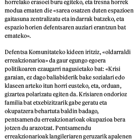
horrelako erasoei buru egiteko, eta tresna horrek
modua ematen die «sarea osatzen duten espazioen
gaitasuna zentralizatu eta indarrak batzeko, eta
espazio horien defentsaren auziari erantzun bat
emateko».
Defentsa Komunitateko kideen iritziz, «oldarraldi
erreakzionarioa» da gaur egungo egoera
politikoaren ezaugarri nagusietako bat: «Krisi
garaian, ez dago baliabiderik bake sozialari edo
klaseen arteko itun horri eusteko, eta, orduan,
gizartea polarizatu egiten da. Krisiaren ondorioz
familia bat etxebizitzarik gabe geratu eta
okupatzera behartuta baldin badago,
pentsamendu erreakzionarioak okupazioa bera
jotzen du arazotzat. Pentsamendu
erreakzionarioak langileriaren geruzarik apalenen