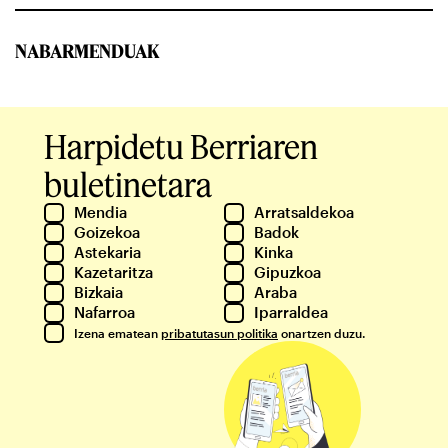
NABARMENDUAK
Harpidetu Berriaren
buletinetara
Mendia
Arratsaldekoa
Goizekoa
Badok
Astekaria
Kinka
Kazetaritza
Gipuzkoa
Bizkaia
Araba
Nafarroa
Iparraldea
Izena ematean
pribatutasun politika
onartzen duzu.