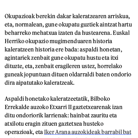
Okupazioak berekin dakar kaleratzearen arriskua,
eta, normalean, gune okupatu guztiek aintzat hartu
beharreko mehatxua izaten da hustearena. Euskal
Herriko okupazio mugimenduaren historia
kaleratzeen historia ere bada: aspaldi honetan,
agintariek zenbait gune okupatu hustu eta itxi
dituzte, eta, zenbait eragileren ustez, horrelako
guneak jopuntuan dituen oldarraldi baten ondorio
dira aipatutako kaleratzeak.
Aspaldi honetako kaleratzeetatik, Bilboko
Errekalde auzoko Etxarri II gaztetxearenak izan
ditu ondoriorik larrienak: hainbat zauritu eta
atxilotu eragin zituen gaztetxea husteko
operazioak, eta
Iker Arana auzokideak barrabil bat