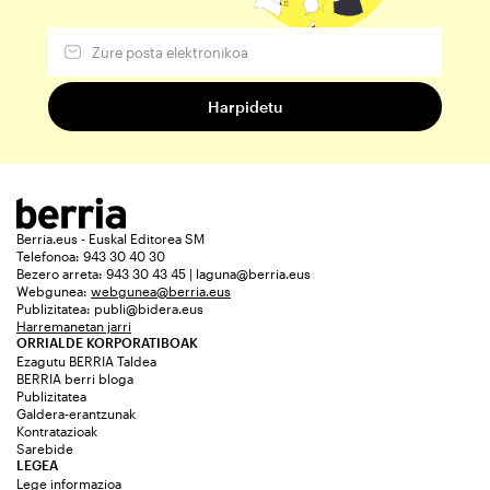
Berria.eus - Euskal Editorea SM
Telefonoa: 943 30 40 30
Bezero arreta: 943 30 43 45 | laguna@berria.eus
Webgunea:
webgunea@berria.eus
Publizitatea:
publi@bidera.eus
Harremanetan jarri
ORRIALDE KORPORATIBOAK
Ezagutu BERRIA Taldea
BERRIA berri bloga
Publizitatea
Galdera-erantzunak
Kontratazioak
Sarebide
LEGEA
Lege informazioa