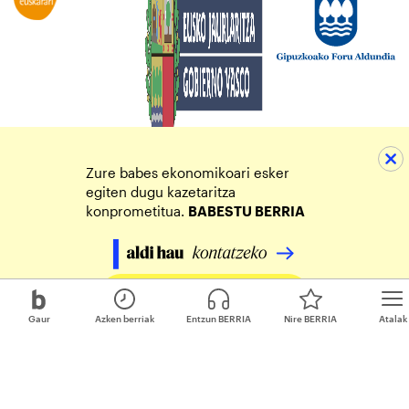
Zure babes ekonomikoari esker
egiten dugu kazetaritza
konprometitua.
BABESTU BERRIA
Egin zure ekarpena
Gaur
Azken berriak
Entzun BERRIA
Nire BERRIA
Atalak