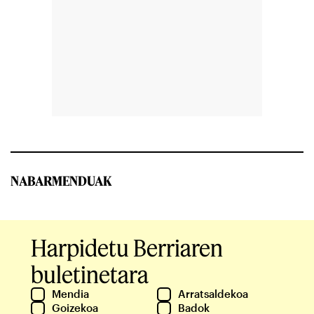
NABARMENDUAK
Harpidetu Berriaren
buletinetara
Mendia
Arratsaldekoa
Goizekoa
Badok