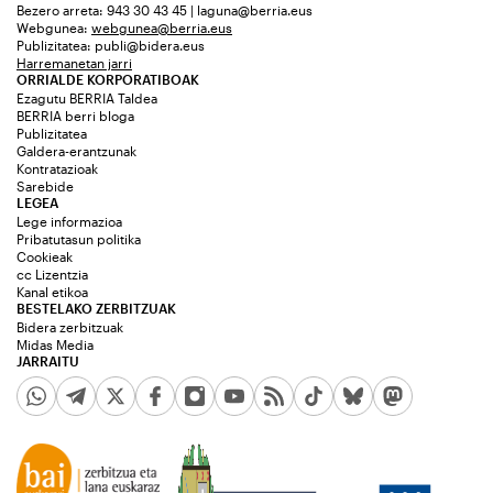
Bezero arreta: 943 30 43 45 | laguna@berria.eus
Webgunea:
webgunea@berria.eus
Publizitatea:
publi@bidera.eus
Harremanetan jarri
ORRIALDE KORPORATIBOAK
Ezagutu BERRIA Taldea
BERRIA berri bloga
Publizitatea
Galdera-erantzunak
Kontratazioak
Sarebide
LEGEA
Lege informazioa
Pribatutasun politika
Cookieak
cc Lizentzia
Kanal etikoa
BESTELAKO ZERBITZUAK
Bidera zerbitzuak
Midas Media
JARRAITU