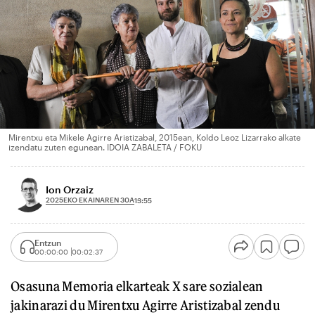
Mirentxu eta Mikele Agirre Aristizabal, 2015ean, Koldo Leoz Lizarrako alkate
izendatu zuten egunean. IDOIA ZABALETA / FOKU
Ion Orzaiz
2025EKO EKAINAREN 30A
13:55
Entzun
00:00:00
00:02:37
Osasuna Memoria elkarteak X sare sozialean
jakinarazi du Mirentxu Agirre Aristizabal zendu