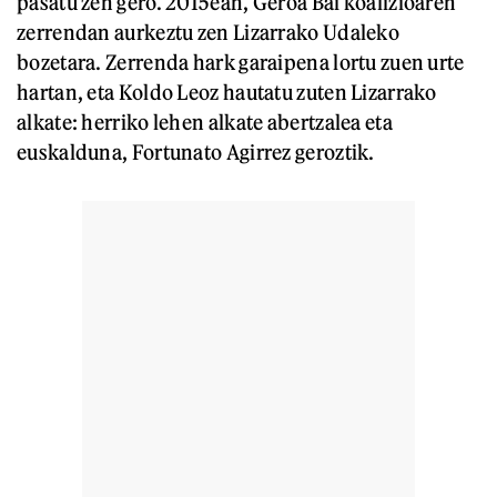
pasatu zen gero. 2015ean, Geroa Bai koalizioaren
zerrendan aurkeztu zen Lizarrako Udaleko
bozetara. Zerrenda hark garaipena lortu zuen urte
hartan, eta Koldo Leoz hautatu zuten Lizarrako
alkate: herriko lehen alkate abertzalea eta
euskalduna, Fortunato Agirrez geroztik.