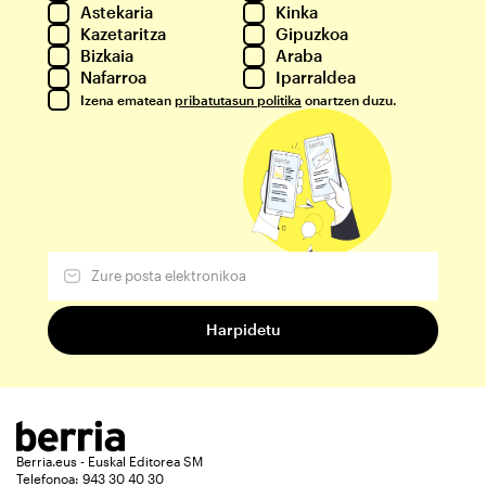
Astekaria
Kinka
Kazetaritza
Gipuzkoa
Bizkaia
Araba
Nafarroa
Iparraldea
Izena ematean
pribatutasun politika
onartzen duzu.
Berria.eus - Euskal Editorea SM
Telefonoa: 943 30 40 30