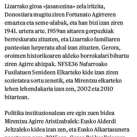
Lizarrako giroa «jasanezina» zela iritzita,
Donostiara mugitu ziren Fortunato Agirreren
emaztea eta seme-alabak, eta han bizi izan ziren
1941. urtera arte. 1959an aitaren gorpuzkiak
berreskuratu zituzten, eta Lizarrako familiaren
panteoian lurperatu ahal izan zituzten. Gerora,
oroimen historikoaren aldeko borrokalari bihurtu
ziren Agirre ahizpak. NFSE36 Nafarroako
Fusilatuen Senideen Elkarteko kide izan ziren
sozietatea sortu zenetik, eta Mirentxu elkarteko
lehen lehendakaria izan zen, 2002 eta 2010
bitartean.
Politika instituzionalean ere egin zuen bidea
Mirentxu Agirre Aristizabalek: Eusko Alderdi
Jeltzaleko kidea izan zen, eta Eusko Alkartasunera