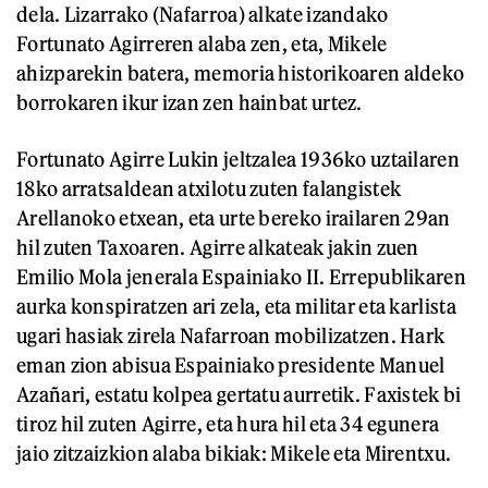
dela. Lizarrako (Nafarroa) alkate izandako
Fortunato Agirreren alaba zen, eta, Mikele
ahizparekin batera, memoria historikoaren aldeko
borrokaren ikur izan zen hainbat urtez.
Fortunato Agirre Lukin jeltzalea 1936ko uztailaren
18ko arratsaldean atxilotu zuten falangistek
Arellanoko etxean, eta urte bereko irailaren 29an
hil zuten Taxoaren. Agirre alkateak jakin zuen
Emilio Mola jenerala Espainiako II. Errepublikaren
aurka konspiratzen ari zela, eta militar eta karlista
ugari hasiak zirela Nafarroan mobilizatzen. Hark
eman zion abisua Espainiako presidente Manuel
Azañari, estatu kolpea gertatu aurretik. Faxistek bi
tiroz hil zuten Agirre, eta hura hil eta 34 egunera
jaio zitzaizkion alaba bikiak: Mikele eta Mirentxu.