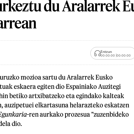
rkeztu du Aralarrek E
arrean
Entzun
00:00:00
00:00:00
buruzko mozioa sartu du Aralarrek Eusko
tuak eskaera egiten dio Espainiako Auzitegi
hin betiko artxibatzeko eta egindako kalteak
n, auzipetuei elkartasuna helarazteko eskatzen
Egunkaria
-ren aurkako prozesua "zuzenbideko
dela dio.