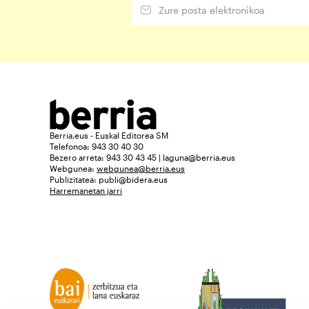
Berria.eus - Euskal Editorea SM
Telefonoa: 943 30 40 30
Bezero arreta: 943 30 43 45 | laguna@berria.eus
Webgunea:
webgunea@berria.eus
Publizitatea:
publi@bidera.eus
Harremanetan jarri