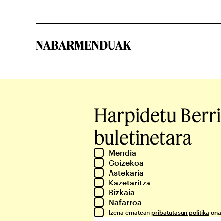
NABARMENDUAK
Harpidetu Berr
buletinetara
Mendia
Goizekoa
Astekaria
Kazetaritza
Bizkaia
Nafarroa
Izena ematean
pribatutasun politika
ona