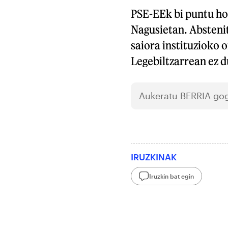
PSE-EEk bi puntu ho
Nagusietan. Absteni
saiora instituzioko 
Legebiltzarrean ez d
Aukeratu
BERRIA
gog
IRUZKINAK
Iruzkin bat egin