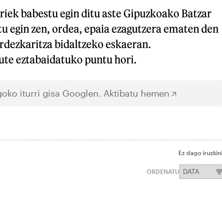
riek babestu egin ditu aste Gipuzkoako Batzar
tu egin zen, ordea, epaia ezagutzera ematen den
ordezkaritza bidaltzeko eskaeran.
ute eztabaidatuko puntu hori.
oko iturri gisa Googlen.
Aktibatu hemen
Ez dago iruzkin
ORDENATU