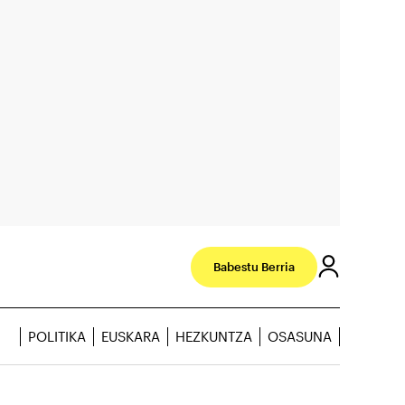
Babestu Berria
POLITIKA
EUSKARA
HEZKUNTZA
OSASUNA