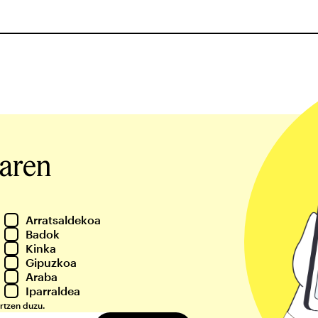
iaren
Arratsaldekoa
Badok
Kinka
Gipuzkoa
Araba
Iparraldea
rtzen duzu.