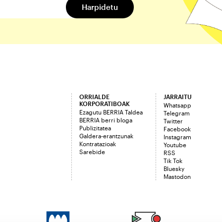
ORRIALDE
JARRAITU
KORPORATIBOAK
Whatsapp
Ezagutu BERRIA Taldea
Telegram
BERRIA berri bloga
Twitter
Publizitatea
Facebook
Galdera-erantzunak
Instagram
Kontratazioak
Youtube
Sarebide
RSS
Tik Tok
Bluesky
Mastodon