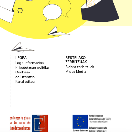
LEGEA
BESTELAKO
ZERBITZUAK
Lege informazioa
Bidera zerbitzuak
Pribatutasun politika
Midas Media
Cookieak
cc Lizentzia
Kanal etikoa