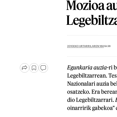
Mozioa au
Legebiltz
2010EKO URTARRILAREN 16A
13:36
Egunkaria auzia
-ri 
Legebiltzarrean. Tes
Nazionalari auzia be
osatzeko. Era berea
dio Legebiltzarrari.
oinarririk gabekoa" 