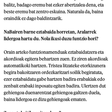
balitz, badago eremu bat ezker abertzalea dena, eta
beste eremu bat zentro eskuina. Naturala da, baina
oraindik ez dago baldintzarik.
NaBairen barne eztabaida horretan, Aralarrek
lidergoa hartu du. Nola ikusi duzu funtzio hori?
Orain arteko funtzionamenduak eztabaidatzera eta
akordioak egitera behartzen zuen. Ez ziren akordioak
automatikoki hartzen. Tristea litzateke etorkizunera
begira bakoitzaren ordezkaritzari soilik begiratuta,
ezer eztabaidatu gabe hartzen badira erabakiak edo
zenbait erabaki inposatu egiten badira. Ulertzen dut
gehiengoa duenarentzat gehiengoa galtzen duela,
baina lidergoa ez dizu gehiengoak ematen.