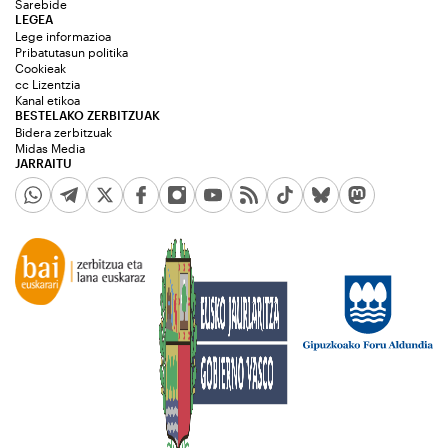
Sarebide
LEGEA
Lege informazioa
Pribatutasun politika
Cookieak
cc Lizentzia
Kanal etikoa
BESTELAKO ZERBITZUAK
Bidera zerbitzuak
Midas Media
JARRAITU