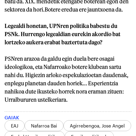
batu da. XIX. mendetik etengabe boterean egon den
sektorea da hori.Botere eredua ere jauntxoena da.
Legealdi honetan, UPNren politika babestu du
PSNk. Hurrengo legealdian eurekin akordio bat
lortzeko aukera erabat baztertuta dago?
PSNren arazoa da galdu egin duela bere osagai
ideologikoa, eta Nafarroako botere klubean sartu
nahi du. Higiezin arloko espekulazioetan daudenak,
enplegu planetan dauden horiek... Esperientzia
nahikoa dute ikusteko horrek nora eraman zituen:
Urralbururen ustelkeriara.
GAIAK
EAJ
Nafarroa Bai
Agirrebengoa, Jose Angel