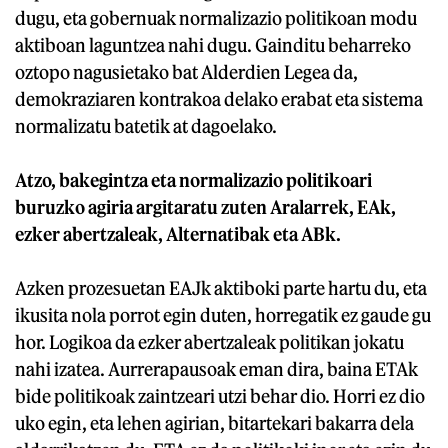
dugu, eta gobernuak normalizazio politikoan modu
aktiboan laguntzea nahi dugu. Gainditu beharreko
oztopo nagusietako bat Alderdien Legea da,
demokraziaren kontrakoa delako erabat eta sistema
normalizatu batetik at dagoelako.
Atzo, bakegintza eta normalizazio politikoari
buruzko agiria argitaratu zuten Aralarrek, EAk,
ezker abertzaleak, Alternatibak eta ABk.
Azken prozesuetan EAJk aktiboki parte hartu du, eta
ikusita nola porrot egin duten, horregatik ez gaude gu
hor. Logikoa da ezker abertzaleak politikan jokatu
nahi izatea. Aurrerapausoak eman dira, baina ETAk
bide politikoak zaintzeari utzi behar dio. Horri ez dio
uko egin, eta lehen agirian, bitartekari bakarra dela