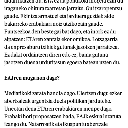
aldarrikatzen du. ETA ez da politikoki inor,eta ezin du
iraganeko ohitura txarretan jarraitu. Gu itxaropentsu
gaude. Ekintza armatuei eta jarduera guztiek alde
bakarreko erabakiari noiz utziko zain gaude.
Funtsezkoa den beste gai bat dago, eta inork ez du
aipatzen: ETAren xantaia ekonomikoa. Lotsagarria
da enpresaburu txikiek gutunak jasotzen jarraitzea.
Ez dakit ordaintzen diren edo ez, baina gutuna
jasotzen duena urduritasun egoera batean uzten du.
EAJren muga non dago?
Mediatikoki zarata handia dago. Ulertzen dugu ezker
abertzaleak urgentzia duela politikan jarduteko.
Uneotan dena ETAren erabakiaren menpe dago.
Erabaki hori proposatzen bada, EAJk eskua luzatuta
izango du. Nafarroatik eta ikuspuntu abertzale