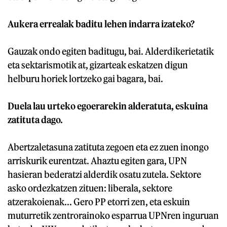
Aukera errealak baditu lehen indarra izateko?
Gauzak ondo egiten baditugu, bai. Alderdikerietatik
eta sektarismotik at, gizarteak eskatzen digun
helburu horiek lortzeko gai bagara, bai.
Duela lau urteko egoerarekin alderatuta, eskuina
zatituta dago.
Abertzaletasuna zatituta zegoen eta ez zuen inongo
arriskurik eurentzat. Ahaztu egiten gara, UPN
hasieran bederatzi alderdik osatu zutela. Sektore
asko ordezkatzen zituen: liberala, sektore
atzerakoienak... Gero PP etorri zen, eta eskuin
muturretik zentrorainoko esparrua UPNren inguruan