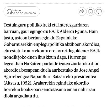
Entzun
00:00:00
00:00:00
Testuinguru politiko ireki eta interesgarriaren
barruan, gaur egingo du EAJk Alderdi Eguna. Hain
justu, asteon bertan egin du Espainiako
Gobernuarekin enplegu politika aktiboen akordioa,
eta estatuko aurrekontu orokorrei dagokienez EAJk
nondik joko duen ikuskizun dago. Hurrengo
legealdian NaBairen partaide izatea ziurtatuko dion
akordioa besapean duela aurkeztuko da Jose Angel
Agirrebengoa Napar Buru Batzarreko presidentea
(Altsasu, 1952). Aralarrekin egindako akordio
horrekin koalizioari sendotasuna eman nahi izan
diola argudiatu du.