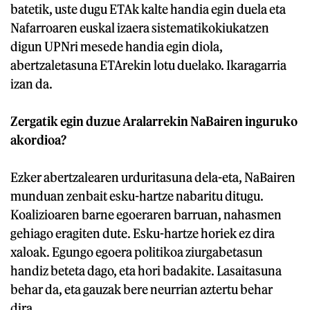
batetik, uste dugu ETAk kalte handia egin duela eta
Nafarroaren euskal izaera sistematikokiukatzen
digun UPNri mesede handia egin diola,
abertzaletasuna ETArekin lotu duelako. Ikaragarria
izan da.
Zergatik egin duzue Aralarrekin NaBairen inguruko
akordioa?
Ezker abertzalearen urduritasuna dela-eta, NaBairen
munduan zenbait esku-hartze nabaritu ditugu.
Koalizioaren barne egoeraren barruan, nahasmen
gehiago eragiten dute. Esku-hartze horiek ez dira
xaloak. Egungo egoera politikoa ziurgabetasun
handiz beteta dago, eta hori badakite. Lasaitasuna
behar da, eta gauzak bere neurrian aztertu behar
dira.