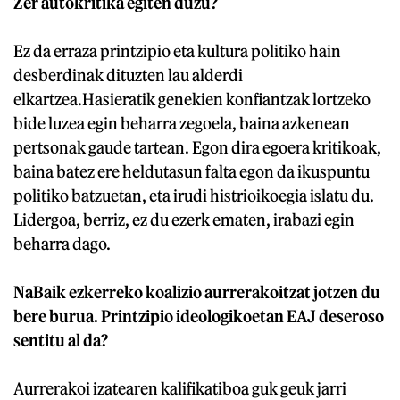
Zer autokritika egiten duzu?
Ez da erraza printzipio eta kultura politiko hain
desberdinak dituzten lau alderdi
elkartzea.Hasieratik genekien konfiantzak lortzeko
bide luzea egin beharra zegoela, baina azkenean
pertsonak gaude tartean. Egon dira egoera kritikoak,
baina batez ere heldutasun falta egon da ikuspuntu
politiko batzuetan, eta irudi histrioikoegia islatu du.
Lidergoa, berriz, ez du ezerk ematen, irabazi egin
beharra dago.
NaBaik ezkerreko koalizio aurrerakoitzat jotzen du
bere burua. Printzipio ideologikoetan EAJ deseroso
sentitu al da?
Aurrerakoi izatearen kalifikatiboa guk geuk jarri