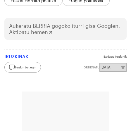
Euskal Herriko politika
Eragile politikoak
Aukeratu
BERRIA
gogoko iturri gisa Googlen.
Aktibatu hemen
IRUZKINAK
Ez dago iruzkinik
Iruzkin bat egin
ORDENATU