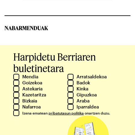
NABARMENDUAK
Harpidetu Berriaren
buletinetara
Mendia
Arratsaldekoa
Goizekoa
Badok
Astekaria
Kinka
Kazetaritza
Gipuzkoa
Bizkaia
Araba
Nafarroa
Iparraldea
Izena ematean
pribatutasun politika
onartzen duzu.