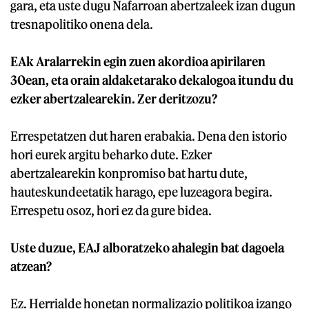
gara, eta uste dugu Nafarroan abertzaleek izan dugun
tresnapolitiko onena dela.
EAk Aralarrekin egin zuen akordioa apirilaren
30ean, eta orain aldaketarako dekalogoa itundu du
ezker abertzalearekin. Zer deritzozu?
Errespetatzen dut haren erabakia. Dena den istorio
hori eurek argitu beharko dute. Ezker
abertzalearekin konpromiso bat hartu dute,
hauteskundeetatik harago, epe luzeagora begira.
Errespetu osoz, hori ez da gure bidea.
Uste duzue, EAJ alboratzeko ahalegin bat dagoela
atzean?
Ez. Herrialde honetan normalizazio politikoa izango