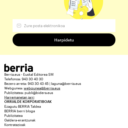
Berria.eus - Euskal Editorea SM
Telefonoa: 943 30 40 30
Bezero arreta: 943 30 43 45 | laguna@berria.eus
Webgunea:
webgunea@berria.eus
Publizitatea:
publi@bidera.eus
Harremanetan jarri
ORRIALDE KORPORATIBOAK
Ezagutu BERRIA Taldea
BERRIA berri bloga
Publizitatea
Galdera-erantzunak
Kontratazioak