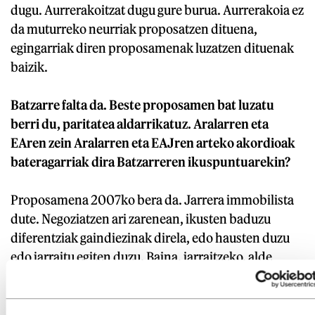
dugu. Aurrerakoitzat dugu gure burua. Aurrerakoia ez
da muturreko neurriak proposatzen dituena,
egingarriak diren proposamenak luzatzen dituenak
baizik.
Batzarre falta da. Beste proposamen bat luzatu
berri du, paritatea aldarrikatuz. Aralarren eta
EAren zein Aralarren eta EAJren arteko akordioak
bateragarriak dira Batzarreren ikuspuntuarekin?
Proposamena 2007ko bera da. Jarrera immobilista
dute. Negoziatzen ari zarenean, ikusten baduzu
diferentziak gaindiezinak direla, edo hausten duzu
edo jarraitu egiten duzu. Baina, jarraitzeko, alde
batek zein besteak ikuspuntuak aldatu behar dituzte.
Alderdi denak independenteen rola goraipatzen