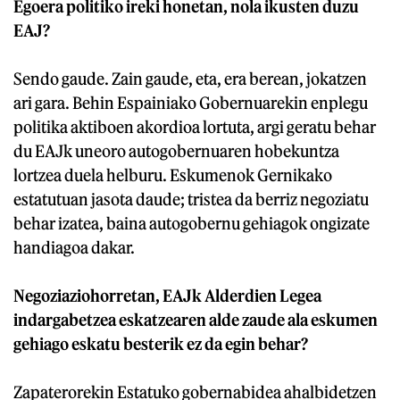
Egoera politiko ireki honetan, nola ikusten duzu
EAJ?
Sendo gaude. Zain gaude, eta, era berean, jokatzen
ari gara. Behin Espainiako Gobernuarekin enplegu
politika aktiboen akordioa lortuta, argi geratu behar
du EAJk uneoro autogobernuaren hobekuntza
lortzea duela helburu. Eskumenok Gernikako
estatutuan jasota daude; tristea da berriz negoziatu
behar izatea, baina autogobernu gehiagok ongizate
handiagoa dakar.
Negoziaziohorretan, EAJk Alderdien Legea
indargabetzea eskatzearen alde zaude ala eskumen
gehiago eskatu besterik ez da egin behar?
Zapaterorekin Estatuko gobernabidea ahalbidetzen