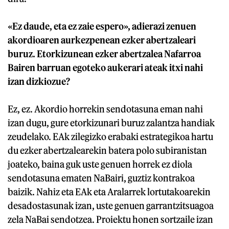
«Ez daude, eta ez zaie espero», adierazi zenuen
akordioaren aurkezpenean ezker abertzaleari
buruz. Etorkizunean ezker abertzalea Nafarroa
Bairen barruan egoteko aukerari ateak itxi nahi
izan dizkiozue?
Ez, ez. Akordio horrekin sendotasuna eman nahi
izan dugu, gure etorkizunari buruz zalantza handiak
zeudelako. EAk zilegizko erabaki estrategikoa hartu
du ezker abertzalearekin batera polo subiranistan
joateko, baina guk uste genuen horrek ez diola
sendotasuna ematen NaBairi, guztiz kontrakoa
baizik. Nahiz eta EAk eta Aralarrek lortutakoarekin
desadostasunak izan, uste genuen garrantzitsuagoa
zela NaBai sendotzea. Proiektu honen sortzaile izan