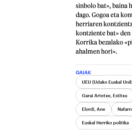
sinbolo bat», baina 
dago. Gogoa eta kont
herriaren kontzientz
kontziente bat» den 
Korrika bezalako «p
ahalmen hori».
GAIAK
UEU (Udako Euskal Unib
Garai Artetxe, Estitxu
Elordi, Ane
Nafarr
Euskal Herriko politika