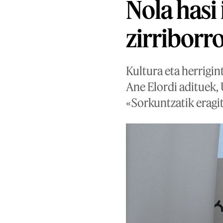
Nola hasi
zirriborr
Kultura eta herrigin
Ane Elordi adituek,
«Sorkuntzatik eragi