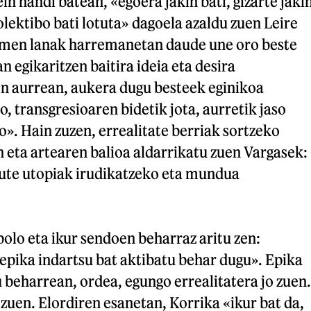
in handi batean, «egoera jakin bati, gizarte jaki
olektibo bati lotuta» dagoela azaldu zuen Leire
rmen lanak harremanetan daude une oro beste
n egikaritzen baitira ideia eta desira
n aurrean, aukera dugu besteek eginikoa
, transgresioaren bidetik jota, aurretik jaso
». Hain zuzen, errealitate berriak sortzeko
n eta artearen balioa aldarrikatu zuen Vargasek:
ute utopiak irudikatzeko eta mundua
nbolo eta ikur sendoen beharraz aritu zen:
epika indartsu bat aktibatu behar dugu». Epika
u beharrean, ordea, egungo errealitatera jo zuen.
zuen. Elordiren esanetan, Korrika «ikur bat da,