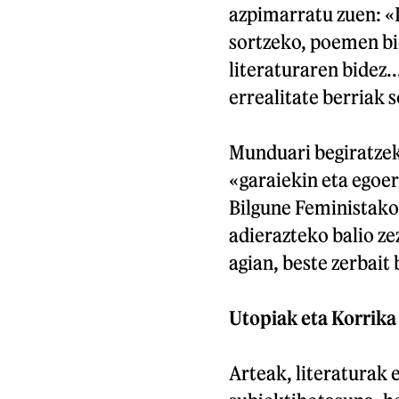
azpimarratu zuen: «K
sortzeko, poemen bid
literaturaren bidez.
errealitate berriak 
Munduari begiratzeko
«garaiekin eta egoer
Bilgune Feministako
adierazteko balio ze
agian, beste zerbait
Utopiak eta Korrika
Arteak, literaturak 