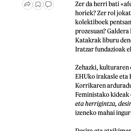
Zer da herri bati «a
horiek? Zer rol joka
kolektiboek pentsam
prozesuan? Galdera 
Katakrak liburu den
Iratzar fundazioak e
Zehazki, kulturaren 
EHUko irakasle eta P
Korrikaren arduradu
Feministako kideak e
eta herrigintza, des
izeneko mahai ingur
Desira eta atxikime