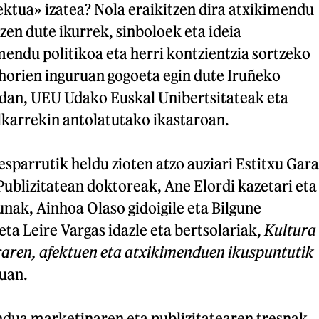
fektua» izatea? Nola eraikitzen dira atxikimendu
tzen dute ikurrek, sinboloek eta ideia
endu politikoa eta herri kontzientzia sortzeko
horien inguruan gogoeta egin dute Iruñeko
dan, UEU Udako Euskal Unibertsitateak eta
lkarrekin antolatutako ikastaroan.
esparrutik heldu zioten atzo auziari Estitxu Gara
ublizitatean doktoreak, Ane Elordi kazetari eta
nak, Ainhoa Olaso gidoigile eta Bilgune
ta Leire Vargas idazle eta bertsolariak,
Kultura
iraren, afektuen eta atxikimenduen ikuspuntutik
uan.
ndua marketinaren eta publizitatearen tresnak