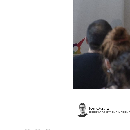
Ion Orzaiz
2023KO EKAINAREN 
IRUÑEA