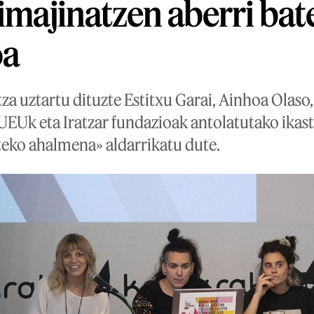
 imajinatzen aberri bat
oa
tza uztartu dituzte Estitxu Garai, Ainhoa Olaso,
 UEUk eta Iratzar fundazioak antolatutako ikas
teko ahalmena» aldarrikatu dute.