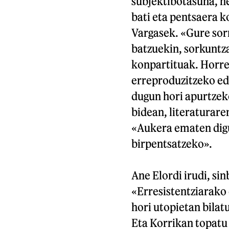
subjektibotasuna, he
bati eta pentsaera k
Vargasek. «Gure so
batzuekin, sorkuntza
konpartituak. Horre
erreproduzitzeko edo
dugun hori apurtzeko
bidean, literaturare
«Aukera ematen dig
birpentsatzeko».
Ane Elordi irudi, si
«Erresistentziarako 
hori utopietan bilat
Eta Korrikan topatu 