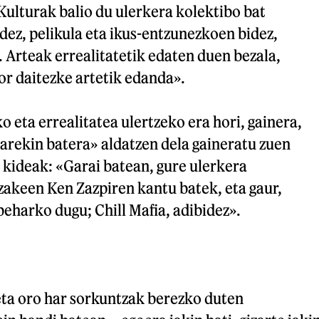
ulturak balio du ulerkera kolektibo bat
ez, pelikula eta ikus-entzunezkoen bidez,
.. Arteak errealitatetik edaten duen bezala,
sor daitezke artetik edanda».
 eta errealitatea ulertzeko era hori, gainera,
arekin batera» aldatzen dela gaineratu zuen
 kideak: «Garai batean, gure ulerkera
zakeen Ken Zazpiren kantu batek, eta gaur,
 beharko dugu; Chill Mafia, adibidez».
eta oro har sorkuntzak berezko duten