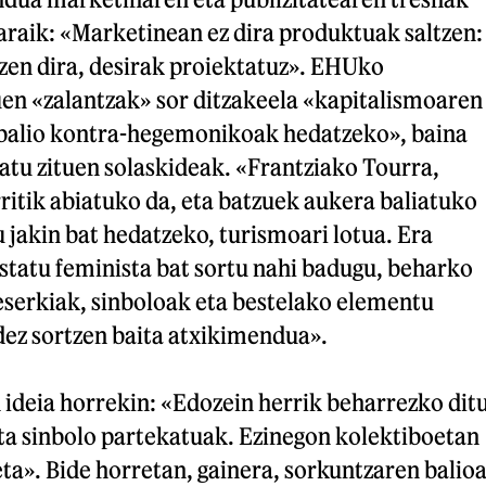
araik: «Marketinean ez dira produktuak saltzen:
zen dira, desirak proiektatuz». EHUko
uen «zalantzak» sor ditzakeela «kapitalismoaren
 balio kontra-hegemonikoak hedatzeko», baina
atu zituen solaskideak. «Frantziako Tourra,
ritik abiatuko da, eta batzuek aukera baliatuko
 jakin bat hedatzeko, turismoari lotua. Era
statu feminista bat sortu nahi badugu, beharko
eserkiak, sinboloak eta bestelako elementu
ez sortzen baita atxikimendua».
 ideia horrekin: «Edozein herrik beharrezko dit
eta sinbolo partekatuak. Ezinegon kolektiboetan
eta». Bide horretan, gainera, sorkuntzaren balio