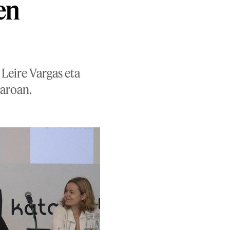
en
 Leire Vargas eta
taroan.