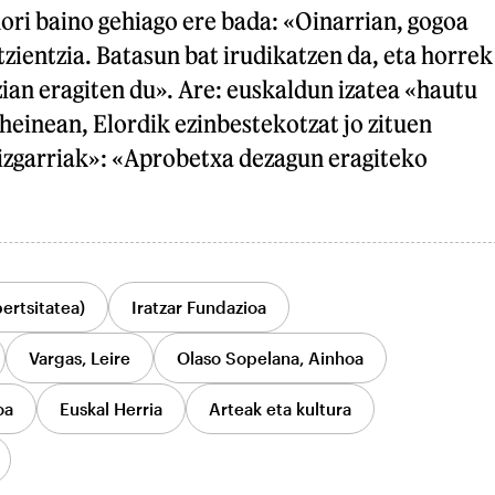
hori baino gehiago ere bada: «Oinarrian, gogoa
zientzia. Batasun bat irudikatzen da, eta horrek
ian eragiten du». Are: euskaldun izatea «hautu
heinean, Elordik ezinbestekotzat jo zituen
izgarriak»: «Aprobetxa dezagun eragiteko
ertsitatea)
Iratzar Fundazioa
Vargas, Leire
Olaso Sopelana, Ainhoa
oa
Euskal Herria
Arteak eta kultura