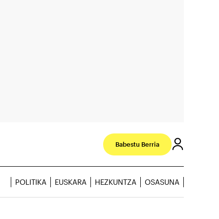
Babestu Berria
POLITIKA
EUSKARA
HEZKUNTZA
OSASUNA