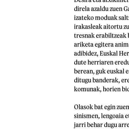
direla azaldu zuen G
izateko moduak salt
irakasleak aitortu z
tresnak erabiltzeak
ariketa egitera anim
adibidez, Euskal Her
dute herriaren eredu
berean, guk euskal e
ditugu banderak, er
komunak, horien bid
Olasok bat egin zuen
sinismen, lengoaia 
jarri behar dugu arr