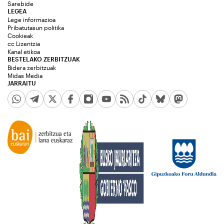
Sarebide
LEGEA
Lege informazioa
Pribatutasun politika
Cookieak
cc Lizentzia
Kanal etikoa
BESTELAKO ZERBITZUAK
Bidera zerbitzuak
Midas Media
JARRAITU