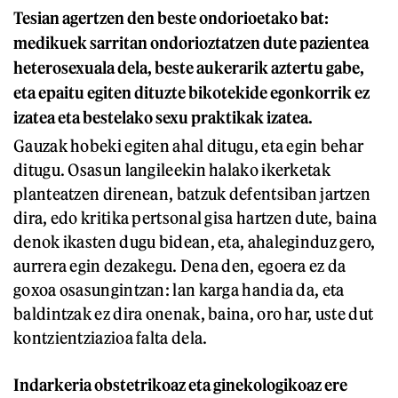
Tesian agertzen den beste ondorioetako bat:
medikuek sarritan ondorioztatzen dute pazientea
heterosexuala dela, beste aukerarik aztertu gabe,
eta epaitu egiten dituzte bikotekide egonkorrik ez
izatea eta bestelako sexu praktikak izatea.
Gauzak hobeki egiten ahal ditugu, eta egin behar
ditugu. Osasun langileekin halako ikerketak
planteatzen direnean, batzuk defentsiban jartzen
dira, edo kritika pertsonal gisa hartzen dute, baina
denok ikasten dugu bidean, eta, ahaleginduz gero,
aurrera egin dezakegu. Dena den, egoera ez da
goxoa osasungintzan: lan karga handia da, eta
baldintzak ez dira onenak, baina, oro har, uste dut
kontzientziazioa falta dela.
Indarkeria obstetrikoaz eta ginekologikoaz ere