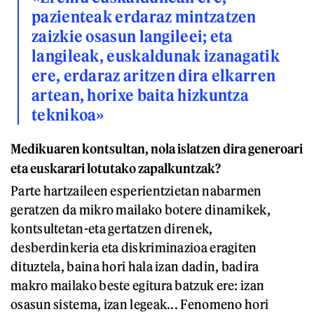
pazienteak erdaraz mintzatzen
zaizkie osasun langileei; eta
langileak, euskaldunak izanagatik
ere, erdaraz aritzen dira elkarren
artean, horixe baita hizkuntza
teknikoa»
Medikuaren kontsultan, nola islatzen dira generoari
eta euskarari lotutako zapalkuntzak?
Parte hartzaileen esperientzietan nabarmen
geratzen da mikro mailako botere dinamikek,
kontsultetan-eta gertatzen direnek,
desberdinkeria eta diskriminazioa eragiten
dituztela, baina hori hala izan dadin, badira
makro mailako beste egitura batzuk ere: izan
osasun sistema, izan legeak... Fenomeno hori