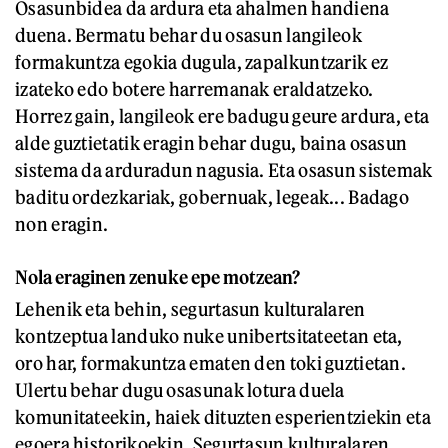
Osasunbidea da ardura eta ahalmen handiena
duena. Bermatu behar du osasun langileok
formakuntza egokia dugula, zapalkuntzarik ez
izateko edo botere harremanak eraldatzeko.
Horrez gain, langileok ere badugu geure ardura, eta
alde guztietatik eragin behar dugu, baina osasun
sistema da arduradun nagusia. Eta osasun sistemak
baditu ordezkariak, gobernuak, legeak... Badago
non eragin.
Nola eraginen zenuke epe motzean?
Lehenik eta behin, segurtasun kulturalaren
kontzeptua landuko nuke unibertsitateetan eta,
oro har, formakuntza ematen den toki guztietan.
Ulertu behar dugu osasunak lotura duela
komunitateekin, haiek dituzten esperientziekin eta
egoera historikoekin. Segurtasun kulturalaren