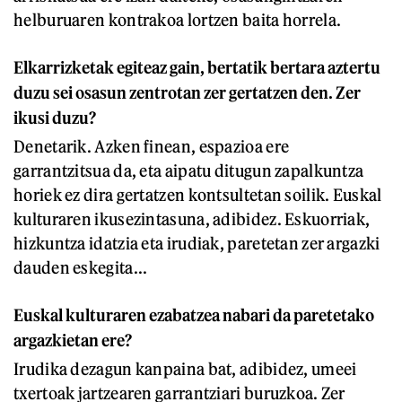
helburuaren kontrakoa lortzen baita horrela.
Elkarrizketak egiteaz gain, bertatik bertara aztertu
duzu sei osasun zentrotan zer gertatzen den. Zer
ikusi duzu?
Denetarik. Azken finean, espazioa ere
garrantzitsua da, eta aipatu ditugun zapalkuntza
horiek ez dira gertatzen kontsultetan soilik. Euskal
kulturaren ikusezintasuna, adibidez. Eskuorriak,
hizkuntza idatzia eta irudiak, paretetan zer argazki
dauden eskegita...
Euskal kulturaren ezabatzea nabari da paretetako
argazkietan ere?
Irudika dezagun kanpaina bat, adibidez, umeei
txertoak jartzearen garrantziari buruzkoa. Zer