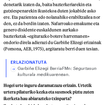
denetarik izaten da, baita bazterkeriarekin eta
gutxiespenarekin ikustekoa duten jokabide asko
ere. Eta pazientea edo nolanahiko erabiltzailea nor
den, ez da berdin izaten. Nafarroako emakume eta
genero disidente euskaldunen aurkako
bazterketak «egiturazko botere harremanen»
ondorio direla adierazi du Garbiñe Elizegi erizainak
(Pomona, AEB, 1975), argitaratu berri duen tesian.
ERLAZIONATUTA
Garbiñe Elizegi BerriaFMn:
Segurtasun
kulturala medikuarenean
.
Hogei urte inguru daramatzazu erizain. Urtetik
urtera pilaturiko kezka eta susmoek piztu zuten
ikerketa hau abiarazteko txinparta?