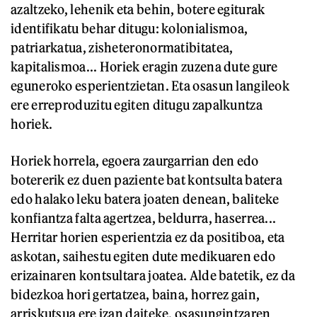
azaltzeko, lehenik eta behin, botere egiturak
identifikatu behar ditugu: kolonialismoa,
patriarkatua, zisheteronormatibitatea,
kapitalismoa... Horiek eragin zuzena dute gure
eguneroko esperientzietan. Eta osasun langileok
ere erreproduzitu egiten ditugu zapalkuntza
horiek.
Horiek horrela, egoera zaurgarrian den edo
botererik ez duen paziente bat kontsulta batera
edo halako leku batera joaten denean, baliteke
konfiantza falta agertzea, beldurra, haserrea...
Herritar horien esperientzia ez da positiboa, eta
askotan, saihestu egiten dute medikuaren edo
erizainaren kontsultara joatea. Alde batetik, ez da
bidezkoa hori gertatzea, baina, horrez gain,
arriskutsua ere izan daiteke, osasungintzaren