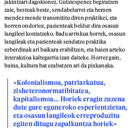
jakintzari dagokionez. Gutxiespenez begiratzen
zaie, besteak beste, sendabelarrei eta hemen
mendez mende transmititu diren praktikei, eta
horren ondorioz, pazienteak beldur dira osasun
langileei kontatzeko. Badu arriskua horrek, osasun
langileak eta pazienteak sendatze praktika
ezberdinak ari baikara erabiltzen, eta haien arteko
interakzioa kaltegarria izan daiteke. Horrez gain,
baina, kultura bat ezabatzen ari da pixkanaka.
«Kolonialismoa, patriarkatua,
zisheteronormatibitatea,
kapitalismoa... Horiek eragin zuzena
dute gure eguneroko esperientzietan,
eta osasun langileok erreproduzitu
egiten ditugu zapalkuntza horiek»