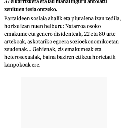
37 elkarrizketa eta lau mahai inguru antolatu
zenituen tesia ontzeko.
Partaideen soslaia ahalik eta pluralena izan zedila,
horixe izan nuen helburu: Nafarroa osoko
emakume eta genero disidenteak, 22 eta 80 urte
artekoak, askotariko egoera sozioekonomikoetan
zeudenak... Gehienak, zis emakumeak eta
heterosexualak, baina baziren etiketa horietatik
kanpokoak ere.