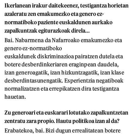
Ikerlanean irakur daitekeenez, testigantza horietan
azaleratu zen
emakumezko eta
genero ez-
normatiboko paziente euskaldunen aurkako
zapalkuntzak egiturazkoak direla...
Bai. Nabarmena da Nafarroako emakumezko eta
genero ez-normatiboko
euskaldunek diskriminazioa pairatzen dutela eta
botere desberdinkeriaren eraginpean daudela,
izan generoagatik, izan hizkuntzagatik, izan klase
desberdintasunengatik. Esperientzia negatiboak
normalizatzen eta errepikatzen dira testigantza
hauetan.
Zu generoari eta euskarari lotutako zapalkuntzetan
zentratu zara propio. Hautu politikoa izan al da?
Erabatekoa, bai. Bizi dugun errealitatean botere