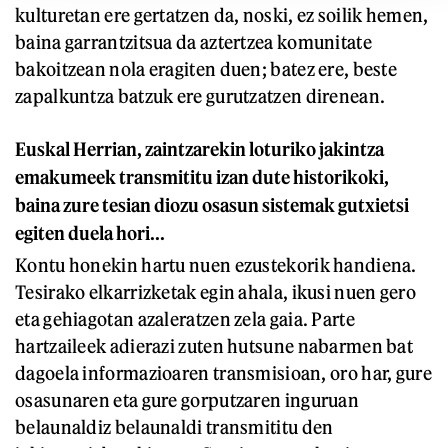
kulturetan ere gertatzen da, noski, ez soilik hemen,
baina garrantzitsua da aztertzea komunitate
bakoitzean nola eragiten duen; batez ere, beste
zapalkuntza batzuk ere gurutzatzen direnean.
Euskal Herrian, zaintzarekin loturiko jakintza
emakumeek transmititu izan dute historikoki,
baina zure tesian diozu osasun sistemak gutxietsi
egiten duela hori...
Kontu honekin hartu nuen ezustekorik handiena.
Tesirako elkarrizketak egin ahala, ikusi nuen gero
eta gehiagotan azaleratzen zela gaia. Parte
hartzaileek adierazi zuten hutsune nabarmen bat
dagoela informazioaren transmisioan, oro har, gure
osasunaren eta gure gorputzaren inguruan
belaunaldiz belaunaldi transmititu den