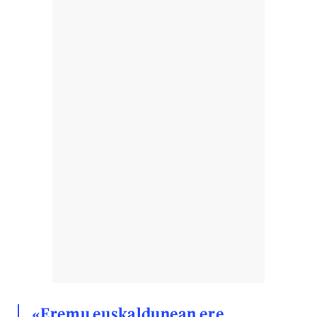
«Eremu euskaldunean ere,