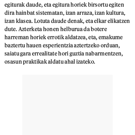
egiturak daude, eta egitura horiek birsortu egiten
dira hainbat sistematan, izan arraza, izan kultura,
izan klasea. Lotuta daude denak, eta elkar elikatzen
dute. Azterketa honen helburua da botere
harreman horiek errotik aldatzea, eta, emakume
baztertu hauen esperientzia aztertzeko orduan,
saiatu gara errealitate hori guztia nabarmentzen,
osasun praktikak aldatu ahal izateko.