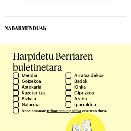
NABARMENDUAK
Harpidetu Berriaren
buletinetara
Mendia
Arratsaldekoa
Goizekoa
Badok
Astekaria
Kinka
Kazetaritza
Gipuzkoa
Bizkaia
Araba
Nafarroa
Iparraldea
Izena ematean
pribatutasun politika
onartzen duzu.