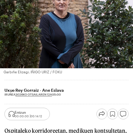
Garbiñe Elizegi. IÑIGO URIZ / FOKU
Uxue Rey Gorraiz - Ane Eslava
2026KO OTSAILAREN 12A
IRUÑEA
05:00
Entzun
00:00:00
00:14:12
Ospitaleko korridoreetan, medikuen kontsultetan,