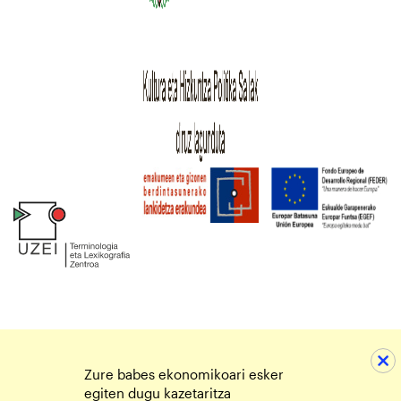
Zure babes ekonomikoari esker
egiten dugu kazetaritza