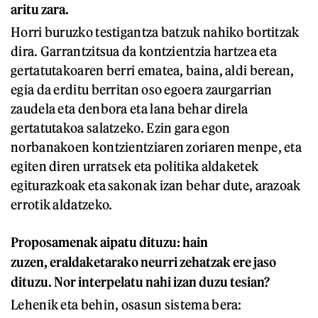
aritu zara.
Horri buruzko testigantza batzuk nahiko bortitzak
dira. Garrantzitsua da kontzientzia hartzea eta
gertatutakoaren berri ematea, baina, aldi berean,
egia da erditu berritan oso egoera zaurgarrian
zaudela eta denbora eta lana behar direla
gertatutakoa salatzeko. Ezin gara egon
norbanakoen kontzientziaren zoriaren menpe, eta
egiten diren urratsek eta politika aldaketek
egiturazkoak eta sakonak izan behar dute, arazoak
errotik aldatzeko.
Proposamenak aipatu dituzu: hain
zuzen, eraldaketarako neurri zehatzak ere jaso
dituzu. Nor interpelatu nahi izan duzu tesian?
Lehenik eta behin, osasun sistema bera: