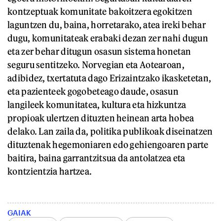
kontzeptuak komunitate bakoitzera egokitzen
laguntzen du, baina, horretarako, atea ireki behar
dugu, komunitateak erabaki dezan zer nahi dugun
eta zer behar ditugun osasun sistema honetan
seguru sentitzeko. Norvegian eta Aotearoan,
adibidez, txertatuta dago Erizaintzako ikasketetan,
eta pazienteek gogobeteago daude, osasun
langileek komunitatea, kultura eta hizkuntza
propioak ulertzen dituzten heinean arta hobea
delako. Lan zaila da, politika publikoak diseinatzen
dituztenak hegemoniaren edo gehiengoaren parte
baitira, baina garrantzitsua da antolatzea eta
kontzientzia hartzea.
GAIAK