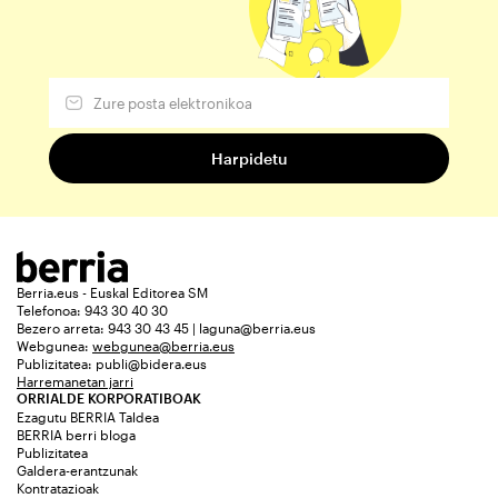
Berria.eus - Euskal Editorea SM
Telefonoa: 943 30 40 30
Bezero arreta: 943 30 43 45 | laguna@berria.eus
Webgunea:
webgunea@berria.eus
Publizitatea:
publi@bidera.eus
Harremanetan jarri
ORRIALDE KORPORATIBOAK
Ezagutu BERRIA Taldea
BERRIA berri bloga
Publizitatea
Galdera-erantzunak
Kontratazioak