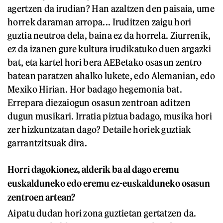
agertzen da irudian? Han azaltzen den paisaia, ume
horrek daraman arropa... Iruditzen zaigu hori
guztia neutroa dela, baina ez da horrela. Ziurrenik,
ez da izanen gure kultura irudikatuko duen argazki
bat, eta kartel hori bera AEBetako osasun zentro
batean paratzen ahalko lukete, edo Alemanian, edo
Mexiko Hirian. Hor badago hegemonia bat.
Errepara diezaiogun osasun zentroan aditzen
dugun musikari. Irratia piztua badago, musika hori
zer hizkuntzatan dago? Detaile horiek guztiak
garrantzitsuak dira.
Horri dagokionez, alderik ba al dago eremu
euskalduneko edo eremu ez-euskalduneko osasun
zentroen artean?
Aipatu dudan hori zona guztietan gertatzen da.