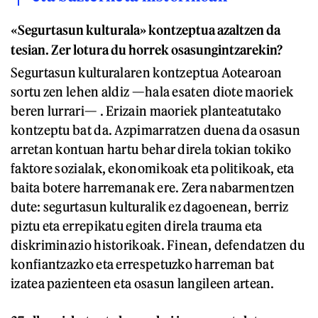
«Segurtasun kulturala» kontzeptua azaltzen da
tesian. Zer lotura du horrek osasungintzarekin?
Segurtasun kulturalaren kontzeptua Aotearoan
sortu zen lehen aldiz —hala esaten diote maoriek
beren lurrari— . Erizain maoriek planteatutako
kontzeptu bat da. Azpimarratzen duena da osasun
arretan kontuan hartu behar direla tokian tokiko
faktore sozialak, ekonomikoak eta politikoak, eta
baita botere harremanak ere. Zera nabarmentzen
dute: segurtasun kulturalik ez dagoenean, berriz
piztu eta errepikatu egiten direla trauma eta
diskriminazio historikoak. Finean, defendatzen du
konfiantzazko eta errespetuzko harreman bat
izatea pazienteen eta osasun langileen artean.