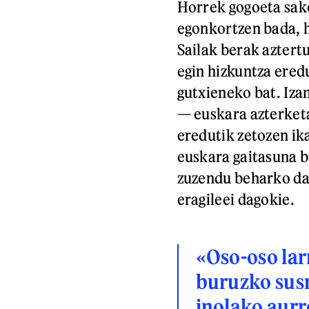
Horrek gogoeta sako
egonkortzen bada, 
Sailak berak aztertu
egin hizkuntza ered
gutxieneko bat. Iza
— euskara azterketa
eredutik zetozen ika
euskara gaitasuna b
zuzendu beharko da,
eragileei dagokie.
«Oso-oso larr
buruzko sus
inolako aurre