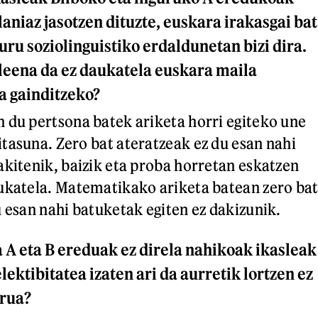
laniaz jasotzen dituzte, euskara irakasgai bat
guru soziolinguistiko erdaldunetan bizi dira.
leena da ez daukatela euskara maila
a gainditzeko?
 du pertsona batek ariketa horri egiteko une
tasuna. Zero bat ateratzeak ez du esan nahi
akitenik, baizik eta proba horretan eskatzen
ukatela. Matematikako ariketa batean zero ba
u esan nahi batuketak egiten ez dakizunik.
 A eta B ereduak ez direla nahikoak ikasleak
ektibitatea izaten ari da aurretik lortzen ez
rua?