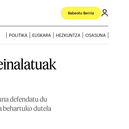
Babestu Berria
POLITIKA
EUSKARA
HEZKUNTZA
OSASUNA
einalatuak
suna defendatu du
ra behartuko dutela