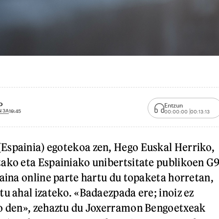
o
Entzun
 3A
19:45
00:00:00
00:13:13
Espainia) egotekoa zen, Hego Euskal Herriko,
ako eta Espainiako unibertsitate publikoen G
baina online parte hartu du topaketa horretan,
tu ahal izateko. «Badaezpada ere; inoiz ez
ko den», zehaztu du Joxerramon Bengoetxeak