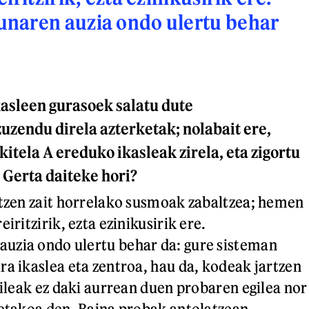
naren auzia ondo ulertu behar
kasleen gurasoek salatu dute
uzendu direla azterketak; nolabait ere,
itela A ereduko ikasleak zirela, eta zigortu
. Gerta daiteke hori?
itzen zait horrelako susmoak zabaltzea; hemen
iritzirik, ezta ezinikusirik ere.
uzia ondo ulertu behar da: gure sisteman
ra ikaslea eta zentroa, hau da, kodeak jartzen
aileak ez daki aurrean duen probaren egilea nor
xetakoa den. Baina probak antolatzean,