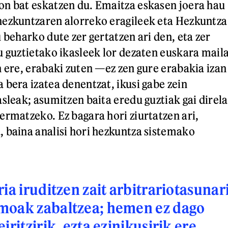
n bat eskatzen du. Emaitza eskasen joera hau
hezkuntzaren alorreko eragileek eta Hezkuntza
 beharko dute zer gertatzen ari den, eta zer
u guztietako ikasleek lor dezaten euskara mail
n ere, erabaki zuten —ez zen gure erabakia izan
 bera izatea denentzat, ikusi gabe zein
sleak; asumitzen baita eredu guztiak gai direla
ermatzeko. Ez bagara hori ziurtatzen ari,
 baina analisi hori hezkuntza sistemako
ia iruditzen zait arbitrariotasunar
moak zabaltzea; hemen ez dago
iritzirik, ezta ezinikusirik ere.