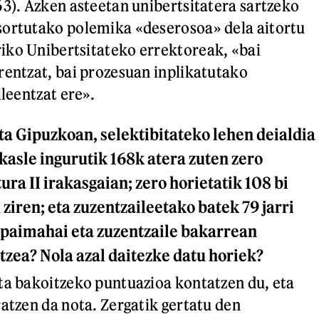
63). Azken asteetan unibertsitatera sartzeko
sortutako polemika «deserosoa» dela aitortu
iko Unibertsitateko errektoreak, «bai
rentzat, bai prozesuan inplikatutako
ileentzat ere».
ta Gipuzkoan, selektibitateko lehen deialdia
kasle ingurutik 168k atera zuten zero
ura II irakasgaian; zero horietatik 108 bi
 ziren; eta zuzentzaileetako batek 79 jarri
epaimahai eta zuzentzaile bakarrean
tzea? Nola azal daitezke datu horiek?
ta bakoitzeko puntuazioa kontatzen du, eta
ratzen da nota. Zergatik gertatu den