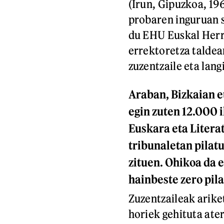
(Irun, Gipuzkoa, 19
probaren inguruan 
du EHU Euskal Herr
errektoretza taldea
zuzentzaile eta lang
Araban, Bizkaian e
egin zuten 12.000 i
Euskara eta Literat
tribunaletan pilatu
zituen. Ohikoa da 
hainbeste zero pila
Zuzentzaileak arike
horiek gehituta ate