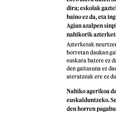
dira; eskolak gazte
baino ez da, eta in
Agian azalpen sinp
nahikorik azterket
Azterketak neurtzen
horretan daukan gai
euskara batere ez d
den gaitasuna ez da
ateratzeak ere ez d
Nahiko agerikoa da
euskalduntzeko. Sel
den horren pagabu