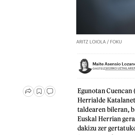
ARITZ LOIOLA / FOKU
Maite Asensio Lozan
2026KO UZTAILAREN
GASTEIZ
Egunotan Cuencan (
Herrialde Katalanet
taldearen bileran, 
Euskal Herrian gera
dakizu zer gertatu