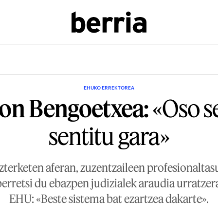
EHUKO ERREKTOREA
on Bengoetxea:
«Oso s
sentitu gara»
azterketen aferan, zuzentzaileen profesionalta
erretsi du ebazpen judizialek araudia urratze
EHU: «Beste sistema bat ezartzea dakarte».