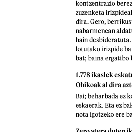
kontzentrazio berez
zuzenketa irizpideak
dira. Gero, berriku
nabarmenean aldatu,
hain desbideratuta
lotutako irizpide b
bat; baina ergatibo 
1.778 ikaslek eska
Ohikoak al dira az
Bai; beharbada ez k
eskaerak. Eta ez ba
nota igotzeko ere ba
Zero atera duten i