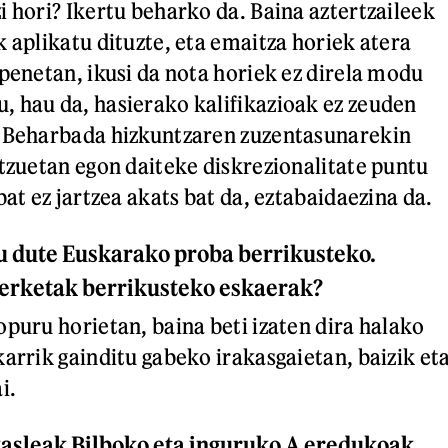
i hori? Ikertu beharko da. Baina aztertzaileek
 aplikatu dituzte, eta emaitza horiek atera
spenetan, ikusi da nota horiek ez direla modu
 hau da, hasierako kalifikazioak ez zeuden
. Beharbada hizkuntzaren zuzentasunarekin
atzuetan egon daiteke diskrezionalitate puntu
bat ez jartzea akats bat da, eztabaidaezina da.
tu dute Euskarako proba berrikusteko.
terketak berrikusteko eskaerak?
opuru horietan, baina beti izaten dira halako
karrik gainditu gabeko irakasgaietan, baizik et
i.
kasleak Bilboko eta inguruko A eredukoak