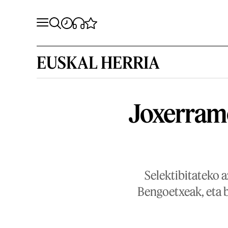
EUSKAL HERRIA
Joxerram
Selektibitateko 
Bengoetxeak, eta b