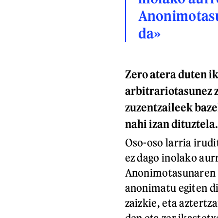
Anonimotasu
da»
Zero atera duten i
arbitrariotasunez z
zuzentzaileek bazek
nahi izan dituztela
Oso-oso larria irud
ez dago inolako aurre
Anonimotasunaren a
anonimatu egiten di
zaizkie, eta aztertz
den eta zer ikastet