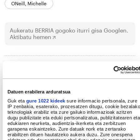
ONeill, Michelle
Aukeratu
BERRIA
gogoko iturri gisa Googlen.
Aktibatu hemen
IRUZKINAK
Ez dago iruzkinik
Iruzkin bat egin
ORDENATU
Datuen erabilera arduratsua
Guk eta
gure 1022 kideek
sure informacio pertsonala, zure
IP zenbakia, esaterako, prozesatzen ditugu, cookie bezalak
teknologiak erabiliz eta zure gailuko informazioak azitzen
dugu publizitate eta eduki pertsonalizatua, publizitatearen eta
edukiaren neurketa, audientzia-ikerketa eta zerbitzuen
garapena eskaintzeko. Zure datuak nork eta zertarako
erabiltzen dituen hautatzeko aukera duzu. Zure onespena