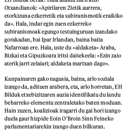
Otxandianok: «Apirilaren 21etik aurrera,
etorkizuna ezkerretik eta subiranismotik eraikiko
da». Hala, indar egin zuen ezkerreko
subiranismoak egungo testuinguruan izandako
gorakadan, bai Ipar Irlandan, baina baita
Nafarroan ere. Hala, uste du «aldaketa» Araba,
Bizkai eta Gipuzkoara iritsi daitekeela: «Ezin zaio
aterik jarri zelaiari; aldaketa martxan dago».
Kanpainaren gako nagusia, baina, arlo soziala
izango da, adituen arabera, eta, arlo horretan, EH
Bilduk etxebizitzaren auzia identifikatu du landu
beharreko elementu zentraletako baten moduan.
Hain zuzen, koalizioak iragarri du gai hori izango
duela gaur hizpide Eoin O’Broin Sinn Feineko
parlamentariarekin izango duen bilkuran.