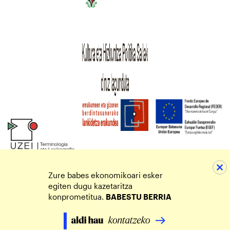
Zure babes ekonomikoari esker
egiten dugu kazetaritza
konprometitua.
BABESTU BERRIA