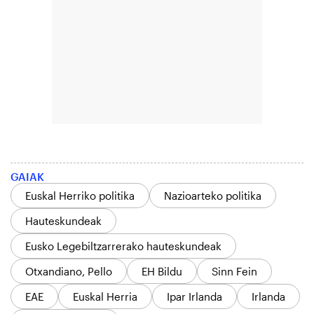
GAIAK
Euskal Herriko politika
Nazioarteko politika
Hauteskundeak
Eusko Legebiltzarrerako hauteskundeak
Otxandiano, Pello
EH Bildu
Sinn Fein
EAE
Euskal Herria
Ipar Irlanda
Irlanda