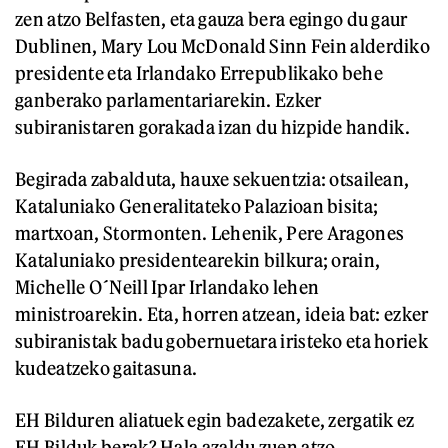
zen atzo Belfasten, eta gauza bera egingo du gaur
Dublinen, Mary Lou McDonald Sinn Fein alderdiko
presidente eta Irlandako Errepublikako behe
ganberako parlamentariarekin. Ezker
subiranistaren gorakada izan du hizpide handik.
Begirada zabalduta, hauxe sekuentzia: otsailean,
Kataluniako Generalitateko Palazioan bisita;
martxoan, Stormonten. Lehenik, Pere Aragones
Kataluniako presidentearekin bilkura; orain,
Michelle O´Neill Ipar Irlandako lehen
ministroarekin. Eta, horren atzean, ideia bat: ezker
subiranistak badu gobernuetara iristeko eta horiek
kudeatzeko gaitasuna.
EH Bilduren aliatuek egin badezakete, zergatik ez
EH Bilduk berak? Hala azaldu zuen atzo