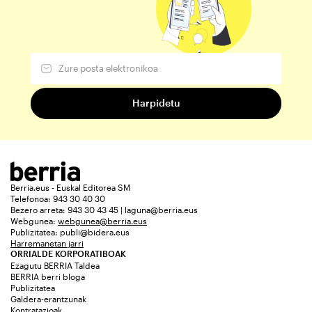
Berria.eus - Euskal Editorea SM
Telefonoa: 943 30 40 30
Bezero arreta: 943 30 43 45 | laguna@berria.eus
Webgunea:
webgunea@berria.eus
Publizitatea:
publi@bidera.eus
Harremanetan jarri
ORRIALDE KORPORATIBOAK
Ezagutu BERRIA Taldea
BERRIA berri bloga
Publizitatea
Galdera-erantzunak
Kontratazioak