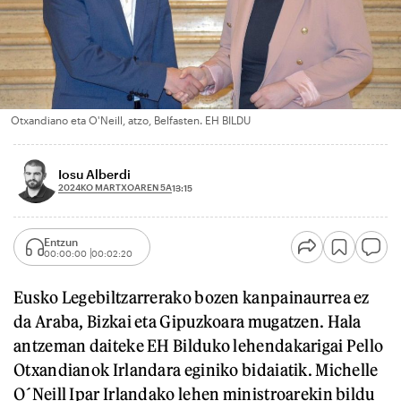
Otxandiano eta O'Neill, atzo, Belfasten. EH BILDU
Iosu Alberdi
2024KO MARTXOAREN 5A
13:15
Entzun
00:00:00
00:02:20
Eusko Legebiltzarrerako bozen kanpainaurrea ez
da Araba, Bizkai eta Gipuzkoara mugatzen. Hala
antzeman daiteke EH Bilduko lehendakarigai Pello
Otxandianok Irlandara eginiko bidaiatik. Michelle
O´Neill Ipar Irlandako lehen ministroarekin bildu