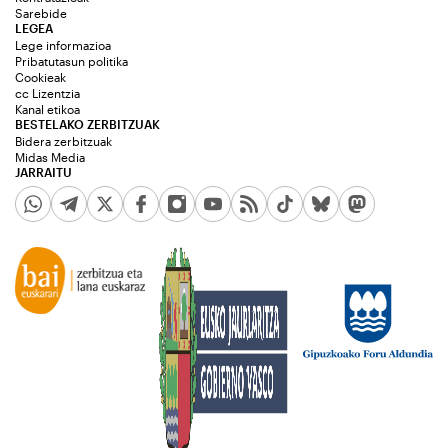
Sarebide
LEGEA
Lege informazioa
Pribatutasun politika
Cookieak
cc Lizentzia
Kanal etikoa
BESTELAKO ZERBITZUAK
Bidera zerbitzuak
Midas Media
JARRAITU