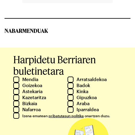
NABARMENDUAK
Harpidetu Berriaren
buletinetara
Mendia
Arratsaldekoa
Goizekoa
Badok
Astekaria
Kinka
Kazetaritza
Gipuzkoa
Bizkaia
Araba
Nafarroa
Iparraldea
Izena ematean
pribatutasun politika
onartzen duzu.