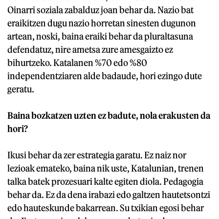
Oinarri soziala zabalduz joan behar da. Nazio bat
eraikitzen dugu nazio horretan sinesten dugunon
artean, noski, baina eraiki behar da pluraltasuna
defendatuz, nire ametsa zure amesgaizto ez
bihurtzeko. Katalanen %70 edo %80
independentziaren alde badaude, hori ezingo dute
geratu.
Baina bozkatzen uzten ez badute, nola erakusten da
hori?
Ikusi behar da zer estrategia garatu. Ez naiz nor
lezioak emateko, baina nik uste, Katalunian, trenen
talka batek prozesuari kalte egiten diola. Pedagogia
behar da. Ez da dena irabazi edo galtzen hautetsontzi
edo hauteskunde bakarrean. Su txikian egosi behar