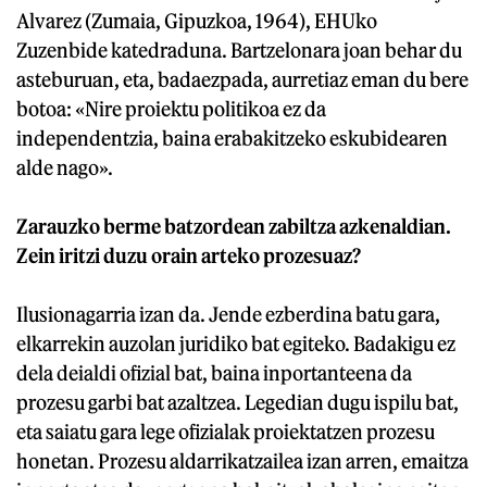
Alvarez (Zumaia, Gipuzkoa, 1964), EHUko
Zuzenbide katedraduna. Bartzelonara joan behar du
asteburuan, eta, badaezpada, aurretiaz eman du bere
botoa: «Nire proiektu politikoa ez da
independentzia, baina erabakitzeko eskubidearen
alde nago».
Zarauzko berme batzordean zabiltza azkenaldian.
Zein iritzi duzu orain arteko prozesuaz?
Ilusionagarria izan da. Jende ezberdina batu gara,
elkarrekin auzolan juridiko bat egiteko. Badakigu ez
dela deialdi ofizial bat, baina inportanteena da
prozesu garbi bat azaltzea. Legedian dugu ispilu bat,
eta saiatu gara lege ofizialak proiektatzen prozesu
honetan. Prozesu aldarrikatzailea izan arren, emaitza