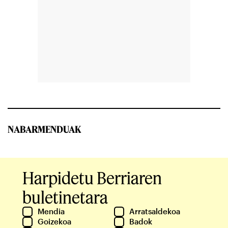
NABARMENDUAK
Harpidetu Berriaren
buletinetara
Mendia
Arratsaldekoa
Goizekoa
Badok