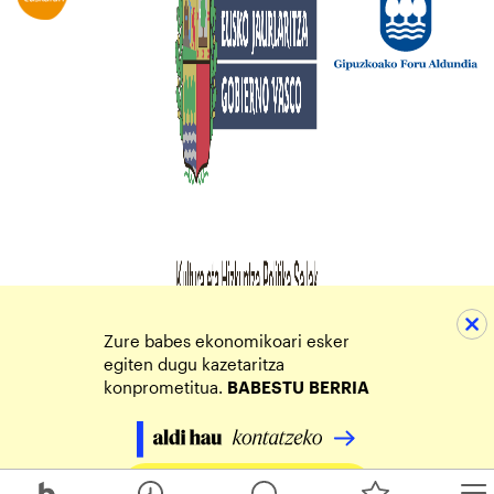
Zure babes ekonomikoari esker
egiten dugu kazetaritza
konprometitua.
BABESTU
BERRIA
Egin zure ekarpena