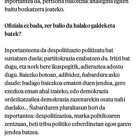
inportantea da, pertsona bakoitzak ahalegina egiten
baitu bozkatzera joateko.
Ofiziala ez bada, zer balio du halako galdeketa
batek?
Inportanteena da despolitizazio politizatu bat
sustatzen duela; partitokrazia ezabatzen du. Iritzi bat
dugu, eta nork bere ikuspegitik, adieraztea adostu
dugu. Baiezko botoan, adibidez, ñabardura asko
daude: badago baiezkoa ematen duen jendea, gero
ezezkoa eman ahal izateko, edo demokrazia
ordezkatzailea demokrazia zuzenarekin osatu nahi
duelako... Ñabarduren pluraltasun hori da
inportantea: despolitizazioa, marka politikoaren
zentzuan, beti tribu politiko ezberdinetan egon garen
jendea batzea.