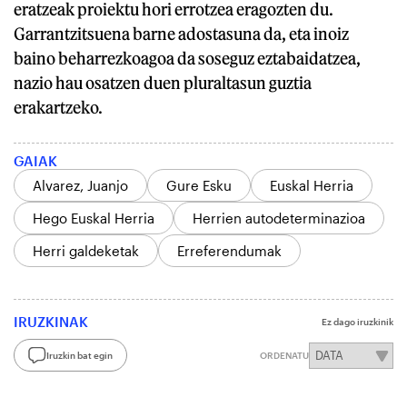
eratzeak proiektu hori errotzea eragozten du.
Garrantzitsuena barne adostasuna da, eta inoiz
baino beharrezkoagoa da soseguz eztabaidatzea,
nazio hau osatzen duen pluraltasun guztia
erakartzeko.
GAIAK
Alvarez, Juanjo
Gure Esku
Euskal Herria
Hego Euskal Herria
Herrien autodeterminazioa
Herri galdeketak
Erreferendumak
IRUZKINAK
Ez dago iruzkinik
Iruzkin bat egin
ORDENATU