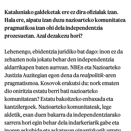
Kataluniako galdeketak ere ez dira ofizialak izan.
Hala ere, aipatu izan duzu nazioarteko komunitatea
pragmatikoa izan ohi dela independentzia
prozesuetan. Azal dezakezu hori?
Lehenengo, ebidentzia juridiko bat dago: inon ez da
zehazten nola jokatu behar den independentzia
aldarrikapen baten aurrean. NBEn eta Nazioarteko
Justizia Auzitegian egon dena da
realpolitik
-aren
pragmatismoa. Kosovok erakutsi du: nork ematen
dio oniritzia estatu berri bati nazioarteko
komunitatean? Estatu bakoitzeko enbaxada eta
kantzilergoek. Nazioarteko komunitateak, lege
aldetik, esan duen bakarra da independentziarako
sarrera hori egin behar dela indarkeriarik gabe eta
inoren eskubide eta askatasun oinarrizkorik urratu