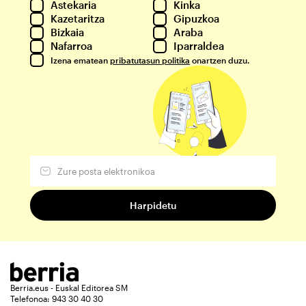
Astekaria
Kinka
Kazetaritza
Gipuzkoa
Bizkaia
Araba
Nafarroa
Iparraldea
Izena ematean
pribatutasun politika
onartzen duzu.
Berria.eus - Euskal Editorea SM
Telefonoa: 943 30 40 30