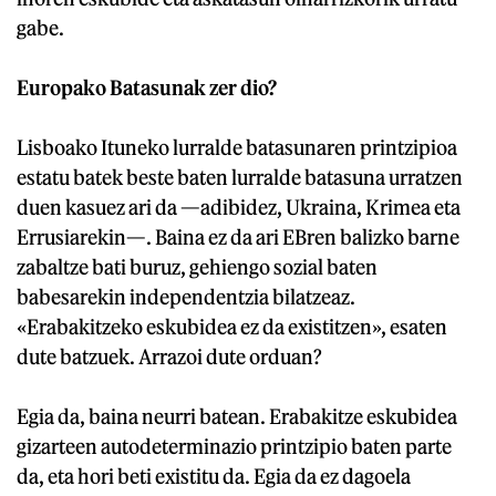
gabe.
Europako Batasunak zer dio?
Lisboako Ituneko lurralde batasunaren printzipioa
estatu batek beste baten lurralde batasuna urratzen
duen kasuez ari da —adibidez, Ukraina, Krimea eta
Errusiarekin—. Baina ez da ari EBren balizko barne
zabaltze bati buruz, gehiengo sozial baten
babesarekin independentzia bilatzeaz.
«Erabakitzeko eskubidea ez da existitzen», esaten
dute batzuek. Arrazoi dute orduan?
Egia da, baina neurri batean. Erabakitze eskubidea
gizarteen autodeterminazio printzipio baten parte
da, eta hori beti existitu da. Egia da ez dagoela