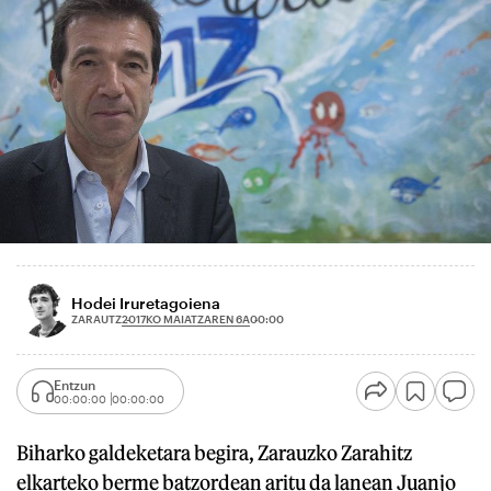
Hodei Iruretagoiena
2017KO MAIATZAREN 6A
ZARAUTZ
00:00
Entzun
00:00:00
00:00:00
Biharko galdeketara begira, Zarauzko Zarahitz
elkarteko berme batzordean aritu da lanean Juanjo