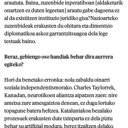
araututa. Baina, zuzenbide inperatiboan [aldaketarik
onartzen ez duten legeetan] arautu gabe dagoena ez
al da existitzen instituzio juridiko gisa?Nazioarteko
zuzenbideak erakusten du ohitura eta dimentsio
diplomatikoa askoz garrantzitsuagoa dela lege
testuak baino.
Beraz, gehiengo oso handiak behar dira aurrera
egiteko?
Hori da benetako erronka: nola zabaldu oinarri
soziala independentismorako. Charles Taylorrek,
Kanadan, neurotikoen aliantza aipatzen zuen: nire
ametsa zure amesgaiztoa denean, ez dugu lortuko
topagune batera heltzea. Kataluniakoa bezalako
prozesuek erakusten dute txinparta ez dela piztu
behar su artifizial modura, berez itzaltzen delako.