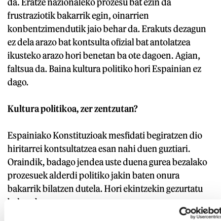
da. Eratze nazionaleko prozesu bat ezin da
frustraziotik bakarrik egin, oinarrien
konbentzimendutik jaio behar da. Erakuts dezagun
ez dela arazo bat kontsulta ofizial bat antolatzea
ikusteko arazo hori benetan ba ote dagoen. Agian,
faltsua da. Baina kultura politiko hori Espainian ez
dago.
Kultura politikoa, zer zentzutan?
Espainiako Konstituzioak mesfidati begiratzen dio
hiritarrei kontsultatzea esan nahi duen guztiari.
Oraindik, badago jendea uste duena gurea bezalako
prozesuek alderdi politiko jakin baten onura
bakarrik bilatzen dutela. Hori ekintzekin gezurtatu
behar da.