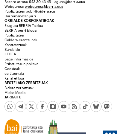
Bezero arreta: 943 30 43 45 | laguna@berria.eus
Webgunea:
webgunea@berria.eus
Publizitatea:
publi@bidera.eus
Harremanetan jarri
ORRIALDE KORPORATIBOAK
Ezagutu BERRIA Taldea
BERRIA berri bloga
Publizitatea
Galdera-erantzunak
Kontratazioak
Sarebide
LEGEA
Lege informazioa
Pribatutasun politika
Cookieak
cc Lizentzia
Kanal etikoa
BESTELAKO ZERBITZUAK
Bidera zerbitzuak
Midas Media
JARRAITU