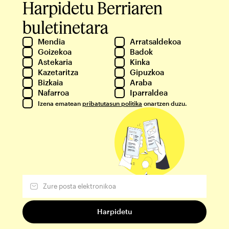
Harpidetu Berriaren
buletinetara
Mendia
Arratsaldekoa
Goizekoa
Badok
Astekaria
Kinka
Kazetaritza
Gipuzkoa
Bizkaia
Araba
Nafarroa
Iparraldea
Izena ematean
pribatutasun politika
onartzen duzu.