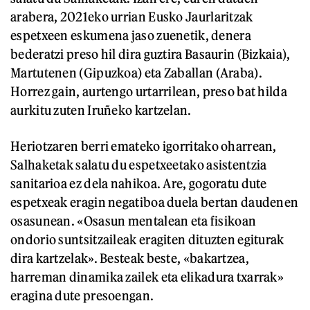
arabera, 2021eko urrian Eusko Jaurlaritzak
espetxeen eskumena jaso zuenetik, denera
bederatzi preso hil dira guztira Basaurin (Bizkaia),
Martutenen (Gipuzkoa) eta Zaballan (Araba).
Horrez gain, aurtengo urtarrilean, preso bat hilda
aurkitu zuten Iruñeko kartzelan.
Heriotzaren berri emateko igorritako oharrean,
Salhaketak salatu du espetxeetako asistentzia
sanitarioa ez dela nahikoa. Are, gogoratu dute
espetxeak eragin negatiboa duela bertan daudenen
osasunean. «Osasun mentalean eta fisikoan
ondorio suntsitzaileak eragiten dituzten egiturak
dira kartzelak». Besteak beste, «bakartzea,
harreman dinamika zailek eta elikadura txarrak»
eragina dute presoengan.