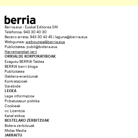
Berria.eus - Euskal Editorea SM
Telefonoa: 943 30 40 30
Bezero arreta: 943 30 43 45 | laguna@berria.eus
Webgunea:
webgunea@berria.eus
Publizitatea:
publi@bidera.eus
Harremanetan jarri
ORRIALDE KORPORATIBOAK
Ezagutu BERRIA Taldea
BERRIA berri bloga
Publizitatea
Galdera-erantzunak
Kontratazioak
Sarebide
LEGEA
Lege informazioa
Pribatutasun politika
Cookieak
cc Lizentzia
Kanal etikoa
BESTELAKO ZERBITZUAK
Bidera zerbitzuak
Midas Media
JARRAITU