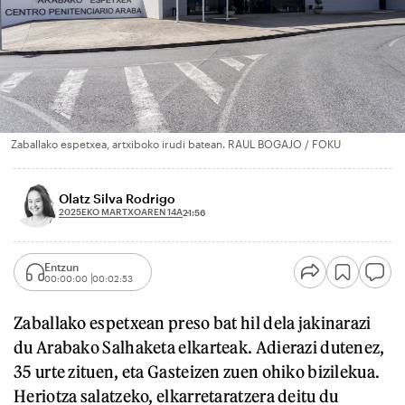
Zaballako espetxea, artxiboko irudi batean. RAUL BOGAJO / FOKU
Olatz Silva Rodrigo
2025EKO MARTXOAREN 14A
21:56
Entzun
00:00:00
00:02:53
Zaballako espetxean preso bat hil dela jakinarazi
du Arabako Salhaketa elkarteak. Adierazi dutenez,
35 urte zituen, eta Gasteizen zuen ohiko bizilekua.
Heriotza salatzeko, elkarretaratzera deitu du