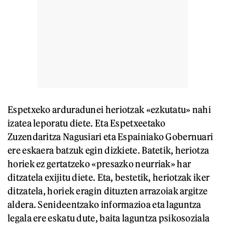
Espetxeko arduradunei heriotzak «ezkutatu» nahi
izatea leporatu diete. Eta Espetxeetako
Zuzendaritza Nagusiari eta Espainiako Gobernuari
ere eskaera batzuk egin dizkiete. Batetik, heriotza
horiek ez gertatzeko «presazko neurriak» har
ditzatela exijitu diete. Eta, bestetik, heriotzak iker
ditzatela, horiek eragin dituzten arrazoiak argitze
aldera. Senideentzako informazioa eta laguntza
legala ere eskatu dute, baita laguntza psikosoziala