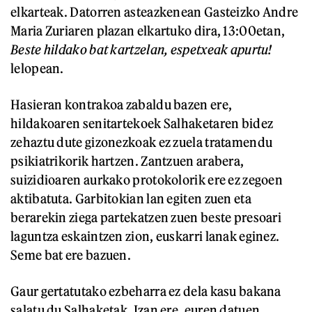
elkarteak. Datorren asteazkenean Gasteizko Andre
Maria Zuriaren plazan elkartuko dira, 13:00etan,
Beste hildako bat kartzelan, espetxeak apurtu!
lelopean.
Hasieran kontrakoa zabaldu bazen ere,
hildakoaren senitartekoek Salhaketaren bidez
zehaztu dute gizonezkoak ez zuela tratamendu
psikiatrikorik hartzen. Zantzuen arabera,
suizidioaren aurkako protokolorik ere ez zegoen
aktibatuta. Garbitokian lan egiten zuen eta
berarekin ziega partekatzen zuen beste presoari
laguntza eskaintzen zion, euskarri lanak eginez.
Seme bat ere bazuen.
Gaur gertatutako ezbeharra ez dela kasu bakana
salatu du Salhaketak. Izan ere, euren datuen