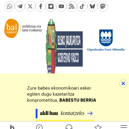
Zure babes ekonomikoari esker
egiten dugu kazetaritza
konprometitua.
BABESTU BERRIA
Egin zure ekarpena