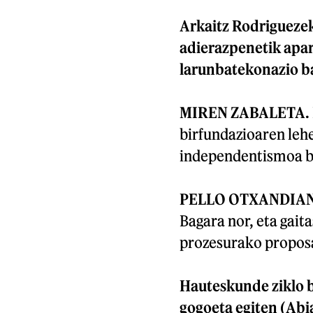
Arkaitz Rodriguezek
adierazpenetik apar
larunbatekonazio ba
MIREN ZABALETA.
birfundazioaren lehe
independentismoa be
PELLO OTXANDIA
Bagara nor, eta gait
prozesurako propos
Hauteskunde ziklo b
gogoeta egiten (Abia