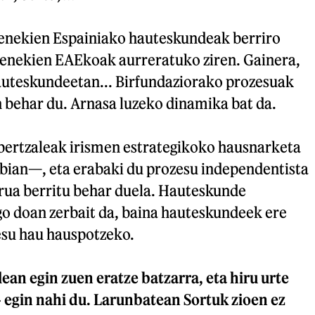
enekien Espainiako hauteskundeak berriro
 genekien EAEkoak aurreratuko ziren. Gainera,
uteskundeetan... Birfundaziorako prozesuak
 behar du. Arnasa luzeko dinamika bat da.
bertzaleak irismen estrategikoko hausnarketa
Abian—, eta erabaki du prozesu independentista
urua berritu behar duela. Hauteskunde
go doan zerbait da, baina hauteskundeek ere
esu hau hauspotzeko.
ean egin zuen eratze batzarra, eta hiru urte
 egin nahi du. Larunbatean Sortuk zioen ez