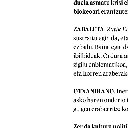
duela asmatu krisi 
blokeoari erantzute
ZABALETA.
Zutik E
sustraitu egin da, e
ez balu. Baina egia 
ibilbideak. Ordura a
zigilu enblematikoa,
eta horren araberako
OTXANDIANO.
Iner
asko haren ondorio i
gu geu eraberritzeko
Zer da kultura polit