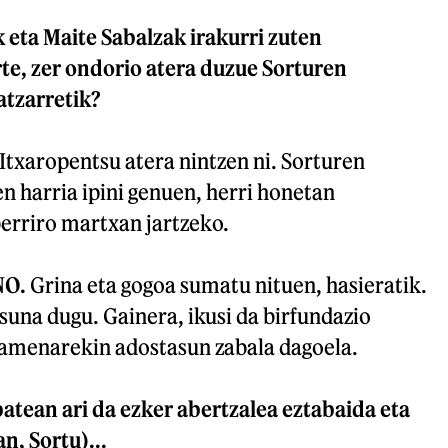
 eta Maite Sabalzak irakurri zuten
te, zer ondorio atera duzue Sorturen
tzarretik?
Itxaropentsu atera nintzen ni. Sorturen
n harria ipini genuen, herri honetan
rriro martxan jartzeko.
NO.
Grina eta gogoa sumatu nituen, hasieratik.
asuna dugu. Gainera, ikusi da birfundazio
amenarekin adostasun zabala dagoela.
atean ari da ezker abertzalea eztabaida eta
n, Sortu)...