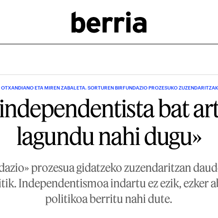
 OTXANDIANO ETA MIREN ZABALETA. SORTUREN BIRFUNDAZIO PROZESUKO ZUZENDARITZA
independentista bat ar
lagundu nahi dugu»
dazio» prozesua gidatzeko zuzendaritzan dau
itik. Independentismoa indartu ez ezik, ezker 
politikoa berritu nahi dute.