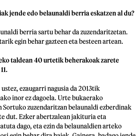
ak jende edo belaunaldi berria eskatzen al du?
unaldi berria sartu behar da zuzendaritzetan.
tarik egin behar gazteen eta besteen artean.
eko taldean 40 urtetik beherakoak zarete
11.
 ustez, ezaugarri nagusia da 2013tik
ako inor ez dagoela. Urte bukaerako
 Sortuko zuzendaritzan belaunaldi ezberdinak
te dut. Ezker abertzalean jakituria eta
atuta dago, eta ezin da belaunaldien arteko
osi egin behar dira haiek. Gainera, badago jende