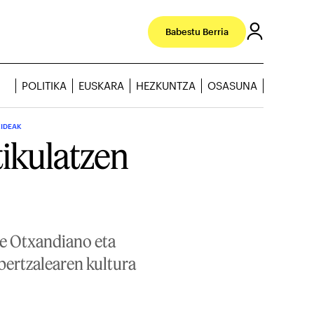
Babestu Berria
POLITIKA
EUSKARA
HEZKUNTZA
OSASUNA
KIDEAK
tikulatzen
de Otxandiano eta
abertzalearen kultura