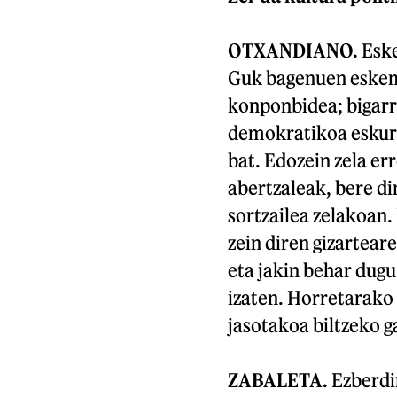
OTXANDIANO.
Eske
Guk bagenuen eskema
konponbidea; bigarr
demokratikoa eskura
bat. Edozein zela er
abertzaleak, bere di
sortzailea zelakoan.
zein diren gizartear
eta jakin behar dugu
izaten. Horretarako 
jasotakoa biltzeko g
ZABALETA.
Ezberdi