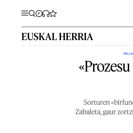
EUSKAL HERRIA
PELLO
«Prozesu 
Sorturen «birfun
Zabaleta, gaur zortz