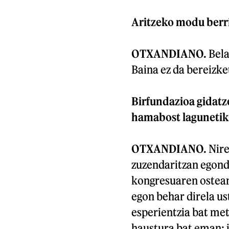
Aritzeko modu berri
OTXANDIANO.
Bela
Baina ez da bereizke
Birfundazioa gidatz
hamabost lagunetik 
OTXANDIANO.
Nire
zuzendaritzan egond
kongresuaren ostean
egon behar direla us
esperientzia bat met
haustura bat eman; j