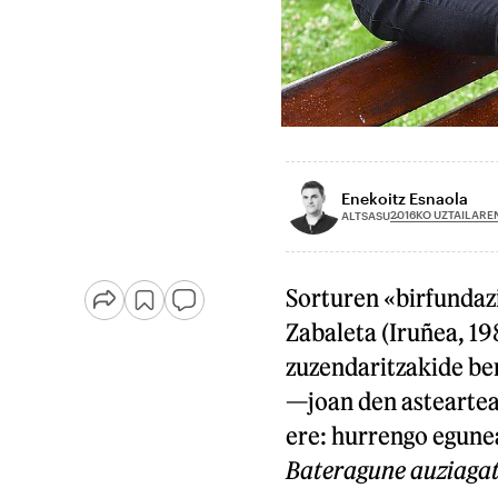
Enekoitz Esnaola
2016KO UZTAILARE
ALTSASU
Sorturen «birfundaz
Zabaleta (Iruñea, 19
zuzendaritzakide be
—joan den asteartea
ere: hurrengo egune
Bateragune auziagat