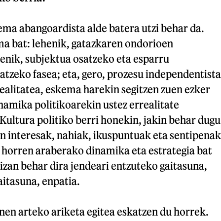
ma abangoardista alde batera utzi behar da.
 bat: lehenik, gatazkaren ondorioen
enik, subjektua osatzeko eta esparru
tzeko fasea; eta, gero, prozesu independentista
realitatea, eskema harekin segitzen zuen ezker
namika politikoarekin ustez errealitate
 Kultura politiko berri honekin, jakin behar dugu
en interesak, nahiak, ikuspuntuak eta sentipenak
 horren araberako dinamika eta estrategia bat
izan behar dira jendeari entzuteko gaitasuna,
aitasuna, enpatia.
nen arteko ariketa egitea eskatzen du horrek.