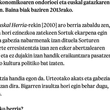
ekonomikoaren ondorioei eta euskal gatazkaren
n. Baina biak baziren 2013rako.
uskal Herria
-rekin [2010] aro berria zabaldu zen
ta hori ezinezkoa zatekeen Sortuk ekarpena egin
da gabezia nabarmenak izan dituela Sorturen
rte erresistentzia izan zen ezker abertzalearen
 eta ez dujakin izan handik eraikuntzara pasatze
 kultura politiko bat izaten.
tzia handia egon da. Urteotako akats eta gabezia
zan dira. Bigarren iraultza hori egin behar dugu,
.
iko berria?