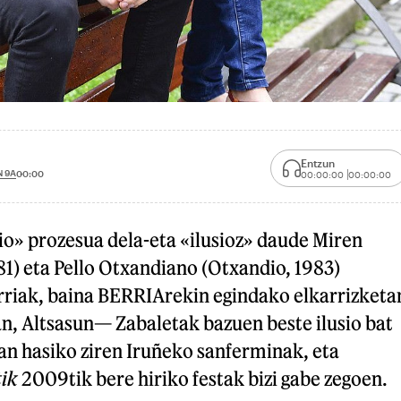
Entzun
N 9A
00:00
00:00:00
00:00:00
io» prozesua dela-eta «ilusioz» daude Miren
81) eta Pello Otxandiano (Otxandio, 1983)
rriak, baina BERRIArekin egindako elkarrizketa
n, Altsasun— Zabaletak bazuen beste ilusio bat
an hasiko ziren Iruñeko sanferminak, eta
ik
2009tik bere hiriko festak bizi gabe zegoen.