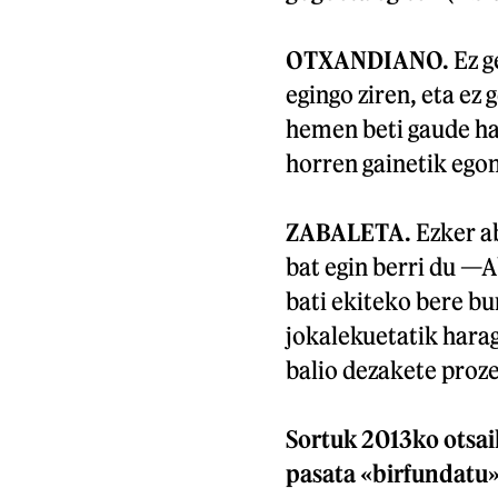
OTXANDIANO.
Ez g
egingo ziren, eta ez
hemen beti gaude ha
horren gainetik egon
ZABALETA.
Ezker a
bat egin berri du —
bati ekiteko bere b
jokalekuetatik hara
balio dezakete proz
Sortuk 2013ko otsail
pasata «birfundatu»