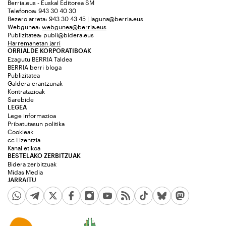
Berria.eus - Euskal Editorea SM
Telefonoa: 943 30 40 30
Bezero arreta: 943 30 43 45 | laguna@berria.eus
Webgunea:
webgunea@berria.eus
Publizitatea:
publi@bidera.eus
Harremanetan jarri
ORRIALDE KORPORATIBOAK
Ezagutu BERRIA Taldea
BERRIA berri bloga
Publizitatea
Galdera-erantzunak
Kontratazioak
Sarebide
LEGEA
Lege informazioa
Pribatutasun politika
Cookieak
cc Lizentzia
Kanal etikoa
BESTELAKO ZERBITZUAK
Bidera zerbitzuak
Midas Media
JARRAITU