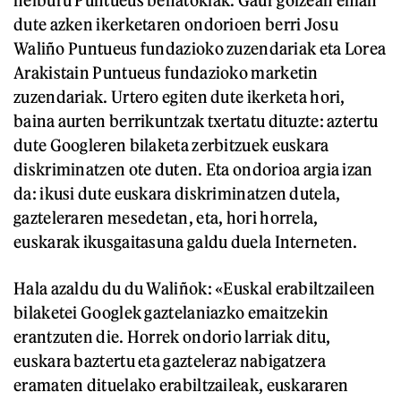
helburu Puntueus behatokiak. Gaur goizean eman
dute azken ikerketaren ondorioen berri Josu
Waliño Puntueus fundazioko zuzendariak eta Lorea
Arakistain Puntueus fundazioko marketin
zuzendariak. Urtero egiten dute ikerketa hori,
baina aurten berrikuntzak txertatu dituzte: aztertu
dute Googleren bilaketa zerbitzuek euskara
diskriminatzen ote duten. Eta ondorioa argia izan
da: ikusi dute euskara diskriminatzen dutela,
gazteleraren mesedetan, eta, hori horrela,
euskarak ikusgaitasuna galdu duela Interneten.
Hala azaldu du du Waliñok: «Euskal erabiltzaileen
bilaketei Googlek gaztelaniazko emaitzekin
erantzuten die. Horrek ondorio larriak ditu,
euskara baztertu eta gazteleraz nabigatzera
eramaten dituelako erabiltzaileak, euskararen