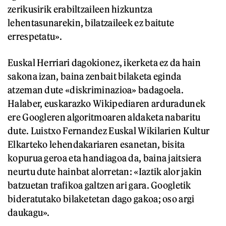
zerikusirik erabiltzaileen hizkuntza
lehentasunarekin, bilatzaileek ez baitute
errespetatu».
Euskal Herriari dagokionez, ikerketa ez da hain
sakona izan, baina zenbait bilaketa eginda
atzeman dute «diskriminazioa» badagoela.
Halaber, euskarazko Wikipediaren arduradunek
ere Googleren algoritmoaren aldaketa nabaritu
dute. Luistxo Fernandez Euskal Wikilarien Kultur
Elkarteko lehendakariaren esanetan, bisita
kopurua geroa eta handiagoa da, baina jaitsiera
neurtu dute hainbat alorretan: «Iaztik alor jakin
batzuetan trafikoa galtzen ari gara. Googletik
bideratutako bilaketetan dago gakoa; oso argi
daukagu».