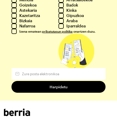
Goizekoa
Badok
Astekaria
Kinka
Kazetaritza
Gipuzkoa
Bizkaia
Araba
Nafarroa
Iparraldea
Izena ematean
pribatutasun politika
onartzen duzu.