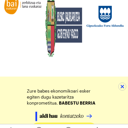
Zure babes ekonomikoari esker
egiten dugu kazetaritza
konprometitua.
BABESTU BERRIA