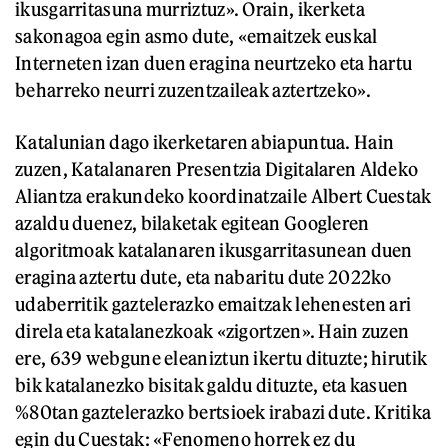
ikusgarritasuna murriztuz». Orain, ikerketa
sakonagoa egin asmo dute, «emaitzek euskal
Interneten izan duen eragina neurtzeko eta hartu
beharreko neurri zuzentzaileak aztertzeko».
Katalunian dago ikerketaren abiapuntua. Hain
zuzen, Katalanaren Presentzia Digitalaren Aldeko
Aliantza erakundeko koordinatzaile Albert Cuestak
azaldu duenez, bilaketak egitean Googleren
algoritmoak katalanaren ikusgarritasunean duen
eragina aztertu dute, eta nabaritu dute 2022ko
udaberritik gaztelerazko emaitzak lehenesten ari
direla eta katalanezkoak «zigortzen». Hain zuzen
ere, 639 webgune eleaniztun ikertu dituzte; hirutik
bik katalanezko bisitak galdu dituzte, eta kasuen
%80tan gaztelerazko bertsioek irabazi dute. Kritika
egin du Cuestak: «Fenomeno horrek ez du