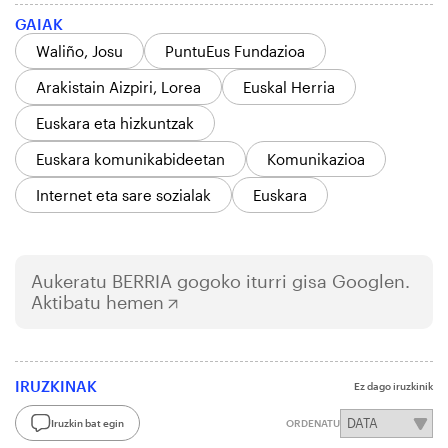
GAIAK
Waliño, Josu
PuntuEus Fundazioa
Arakistain Aizpiri, Lorea
Euskal Herria
Euskara eta hizkuntzak
Euskara komunikabideetan
Komunikazioa
Internet eta sare sozialak
Euskara
Aukeratu
BERRIA
gogoko iturri gisa Googlen.
Aktibatu hemen
IRUZKINAK
Ez dago iruzkinik
Iruzkin bat egin
ORDENATU