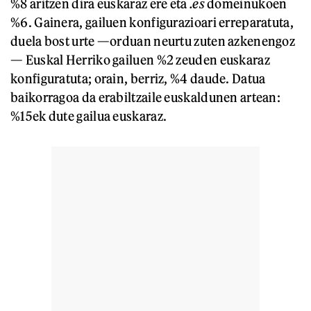
%8 aritzen dira euskaraz ere eta
.es
domeinukoen
%6. Gainera, gailuen konfigurazioari erreparatuta,
duela bost urte —orduan neurtu zuten azkenengoz
— Euskal Herriko gailuen %2 zeuden euskaraz
konfiguratuta; orain, berriz, %4 daude. Datua
baikorragoa da erabiltzaile euskaldunen artean:
%15ek dute gailua euskaraz.