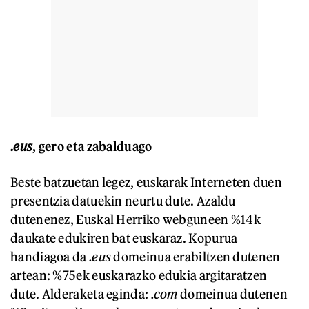
.eus
, gero eta zabalduago
Beste batzuetan legez, euskarak Interneten duen
presentzia datuekin neurtu dute. Azaldu
dutenenez, Euskal Herriko webguneen %14k
daukate edukiren bat euskaraz. Kopurua
handiagoa da
.eus
domeinua erabiltzen dutenen
artean: %75ek euskarazko edukia argitaratzen
dute. Alderaketa eginda:
.com
domeinua dutenen