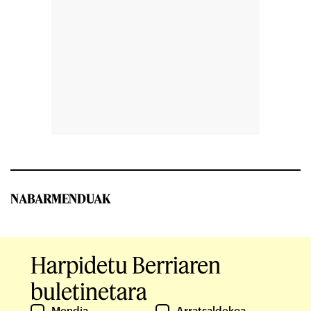
NABARMENDUAK
Harpidetu Berriaren
buletinetara
Mendia
Arratsaldekoa