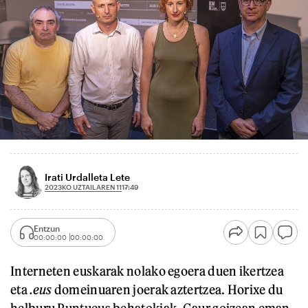
Irati Urdalleta Lete
2023KO UZTAILAREN 11
17:49
Entzun
00:00:00
00:00:00
Interneten euskarak nolako egoera duen ikertzea
eta
.eus
domeinuaren joerak aztertzea. Horixe du