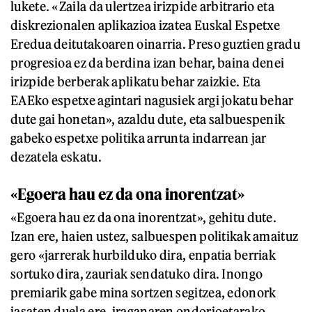
lukete. «Zaila da ulertzea irizpide arbitrario eta
diskrezionalen aplikazioa izatea Euskal Espetxe
Eredua deitutakoaren oinarria. Preso guztien gradu
progresioa ez da berdina izan behar, baina denei
irizpide berberak aplikatu behar zaizkie. Eta
EAEko espetxe agintari nagusiek argi jokatu behar
dute gai honetan», azaldu dute, eta salbuespenik
gabeko espetxe politika arrunta indarrean jar
dezatela eskatu.
«Egoera hau ez da ona inorentzat»
«Egoera hau ez da ona inorentzat», gehitu dute.
Izan ere, haien ustez, salbuespen politikak amaituz
gero «jarrerak hurbilduko dira, enpatia berriak
sortuko dira, zauriak sendatuko dira. Inongo
premiarik gabe mina sortzen segitzea, edonork
jasaten duela ere, iraganaren ondorioetarako