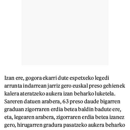
Izan ere, gogora ekarri dute espetxeko legedi
arrunta indarrean jarriz gero euskal preso gehienek
kalera ateratzeko aukera izan beharko luketela.
Sareren datuen arabera, 63 preso daude bigarren
graduan zigorraren erdia betea baldin badute ere,
eta, legearen arabera, zigorraren erdia betea izanez
gero, hirugarren gradura pasatzeko aukera beharko