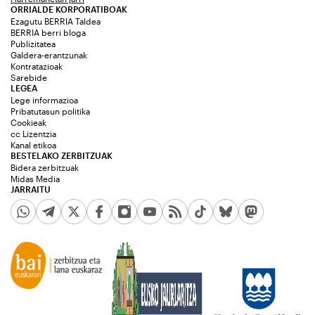
ORRIALDE KORPORATIBOAK
Ezagutu BERRIA Taldea
BERRIA berri bloga
Publizitatea
Galdera-erantzunak
Kontratazioak
Sarebide
LEGEA
Lege informazioa
Pribatutasun politika
Cookieak
cc Lizentzia
Kanal etikoa
BESTELAKO ZERBITZUAK
Bidera zerbitzuak
Midas Media
JARRAITU