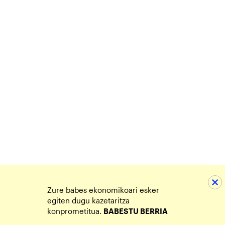
Zure babes ekonomikoari esker
egiten dugu kazetaritza
konprometitua.
BABESTU BERRIA