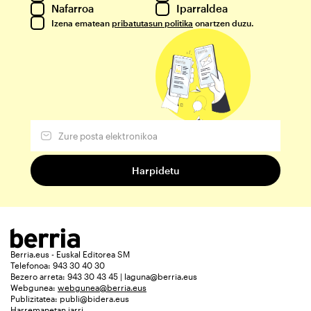
Nafarroa
Iparraldea
Izena ematean
pribatutasun politika
onartzen duzu.
Berria.eus - Euskal Editorea SM
Telefonoa: 943 30 40 30
Bezero arreta: 943 30 43 45 | laguna@berria.eus
Webgunea:
webgunea@berria.eus
Publizitatea:
publi@bidera.eus
Harremanetan jarri