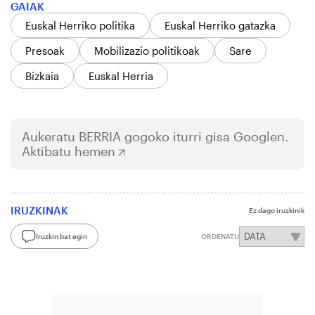
GAIAK
Euskal Herriko politika
Euskal Herriko gatazka
Presoak
Mobilizazio politikoak
Sare
Bizkaia
Euskal Herria
Aukeratu
BERRIA
gogoko iturri gisa Googlen.
Aktibatu hemen
IRUZKINAK
Ez dago iruzkinik
Iruzkin bat egin
ORDENATU