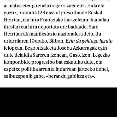
armatua etengo zuela iragarri zuenetik. Hala eta
guztiz, oraindik 123 euskal preso daude Euskal
Herrian, eta hiru Frantziako kartzeletan; hamalau
iheslari eta hiru deportatu ere badaude. Sare
Herritarrak manifestazio nazionalera deitu du
urtarrilaren 10erako, Bilbon,
Ezin da gehiago luzatu
lelopean. Bego Atxak eta Joseba Azkarragak egin
dute deialdia Sareren izenean, Gasteizen. Legezko
konponbide progresibo bat eskatuko dute, eta
espetxe politika arrunta indarrean jartzeko denei,
salbuespenik gabe, «berandu gabiltza eta».