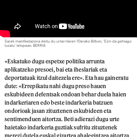
Sarek manifestaziora deitu du urtarrilaren 10erako Bilbon, 'Ezin da gehiago
luzatu' lelopean. BERRIA
«Eskatuko dugu espetxe politika arrunta
aplikatzeko presoei, bai eta iheslariak eta
deportatuak itzul daitezela ere». Eta hau gaineratu
dute: «Errepikatu nahi dugu preso hauen
eskubideen defentsak ondoan behar duela haien
indarkeriaren edo beste indarkeria batzuen
ondorioak jasan zituztenen eskubideen eta
sentimenduen aitortza. Beti adierazi dugu urte
haietako indarkeria guztiak sufritu zituztenek
merezi dutela euskal gizartea ahalegintzea aitortza