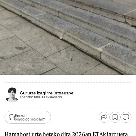
Gurutze Izagirre Intxauspe
2025EKO URRIAREN 8A
12:30
Entzun
00:00:00
00:04:07
Hamabost urte beteko dira 2026an ETAk jarduera