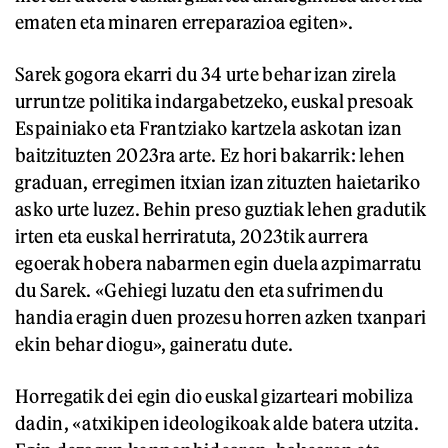
ematen eta minaren erreparazioa egiten».
Sarek gogora ekarri du 34 urte behar izan zirela
urruntze politika indargabetzeko, euskal presoak
Espainiako eta Frantziako kartzela askotan izan
baitzituzten 2023ra arte. Ez hori bakarrik: lehen
graduan, erregimen itxian izan zituzten haietariko
asko urte luzez. Behin preso guztiak lehen gradutik
irten eta euskal herriratuta, 2023tik aurrera
egoerak hobera nabarmen egin duela azpimarratu
du Sarek. «Gehiegi luzatu den eta sufrimendu
handia eragin duen prozesu horren azken txanpari
ekin behar diogu», gaineratu dute.
Horregatik dei egin dio euskal gizarteari mobiliza
dadin, «atxikipen ideologikoak alde batera utzita.