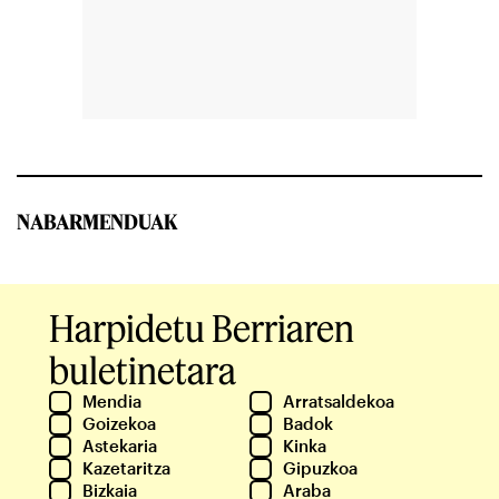
NABARMENDUAK
Harpidetu Berriaren
buletinetara
Mendia
Arratsaldekoa
Goizekoa
Badok
Astekaria
Kinka
Kazetaritza
Gipuzkoa
Bizkaia
Araba