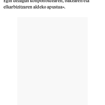
Egin dezagun konponbidearen, bakearen eta
elkarbizitzaren aldeko apustua».