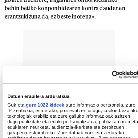
behin betiko konponbidearen kontra daudenen
erantzukizuna da, ez beste inorena».
Datuen erabilera arduratsua
Guk eta
gure 1022 kideek
sure informacio pertsonala, zure
IP zenbakia, esaterako, prozesatzen ditugu, cookie bezalak
teknologiak erabiliz eta zure gailuko informazioak azitzen
dugu publizitate eta eduki pertsonalizatua, publizitatearen eta
edukiaren neurketa, audientzia-ikerketa eta zerbitzuen
garapena eskaintzeko. Zure datuak nork eta zertarako