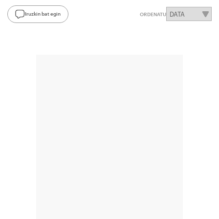
Iruzkin bat egin
ORDENATU