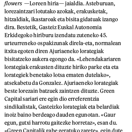
flowers
—Loreen hiria— jaialdia. Asteburuan,
lorezaintzari lotutako azokak, erakusketak,
hitzaldiak, ikastaroak eta bisita gidatuak izango
dira. Bestetik, Gasteiz Euskal Autonomia
Erkidegoko hiriburu izendatu zuteneko 45.
urteurreneko ospakizunak direla-eta, normalean
itxita egoten diren Ajuriaeneko lorategiak
bisitatzeko aukera egongo da. «Lehendakariaren
lorategiak erakusten dituzte hiriko parke eta eta
lorategiek benetako lotsa ematen dutelako»,
atsekabetu da Gonzalez. Ajuriaeneko lorategiak
beste lorezain batzuek zaintzen dituzte. Green
Capital sariari ere egin dio erreferentzia
sindikalistak, Gasteizko lorategiak eta belardiak
inoiz baino berdeago dauden egunotan. «Gaur
egun, gutxi harrotu gaitezke horretaz», esan du.
«Green Capitalik gabe geratuko zarete», egin dute