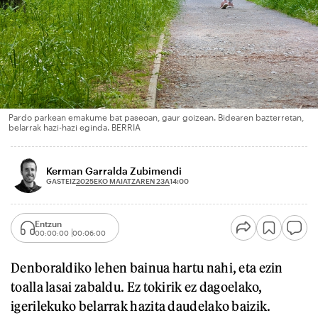
Pardo parkean emakume bat paseoan, gaur goizean. Bidearen bazterretan,
belarrak hazi-hazi eginda. BERRIA
Kerman Garralda Zubimendi
2025EKO MAIATZAREN 23A
GASTEIZ
14:00
Entzun
00:00:00
00:06:00
Denboraldiko lehen bainua hartu nahi, eta ezin
toalla lasai zabaldu. Ez tokirik ez dagoelako,
igerilekuko belarrak hazita daudelako baizik.