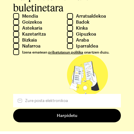
buletinetara
Mendia
Arratsaldekoa
Goizekoa
Badok
Astekaria
Kinka
Kazetaritza
Gipuzkoa
Bizkaia
Araba
Nafarroa
Iparraldea
Izena ematean
pribatutasun politika
onartzen duzu.