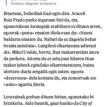
Greban dagoen lorezaina
Bitartean, belardiak hazi egin dira. Araceli
Ruiz Prado parke inguruan bizi da, eta,
egunerokoan lorategiak erabiltzen ez dituen arren,
egoerak «pena» ematen diola esan du: «Itxura
baldarra ematen du. Nabari da ez dagoela behar
bezala zainduta». Langileei elkartasuna adierazi
die. Mikel Uralde, berriz, Ilun txakurrarekin atera
da parkera. Aitortu du ez zela joan hilaren 16an
txakur jabeek egindako elkarretaratzera, baina
ulertzen duela zergatik egin zuten: egoera
«deserosoa» dela kontatu du, eta zomorroak ere
«asko» ugaritu direla.
Lorezainak greban dituen hirian, egunotako bi
bitxikeria. Alde batetik, gaur hasiko da
City of