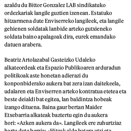
azaldu du Bittor Gonzalez LAB sindikatuko
ordezkariak langile guztien izenean. Estatuko
hitzarmena dute Enviserreko langileek, eta langile
gehienen soldatak lanbide arteko gutxieneko
soldata baino apalagoak dira, eurek emandako
datuen arabera.
Beatriz Artolazabal Gasteizko Udaleko
alkateordeak eta Espazio Publikoaren arduradun
politikoak aste honetan adierazi du
konponbiderako aukera bat zera izan daitekeela,
udalaren eta Enviserren arteko kontratua etetea eta
beste deialdi bat egitea, lan baldintza hobeak
izango dituena. Baina gaur bertan Maider
Etxebarria alkateak baztertu egin du aukera
hori: «Azken aukera da». Langileek ere zuhurtziaz
hartu dute berria: «Hitzak alde batera utzi eta