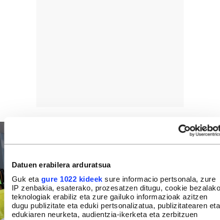
Datuen erabilera arduratsua
Guk eta
gure 1022 kideek
sure informacio pertsonala, zure
IP zenbakia, esaterako, prozesatzen ditugu, cookie bezalak
teknologiak erabiliz eta zure gailuko informazioak azitzen
dugu publizitate eta eduki pertsonalizatua, publizitatearen eta
edukiaren neurketa, audientzia-ikerketa eta zerbitzuen