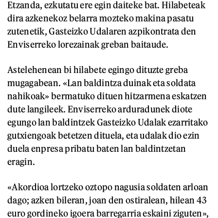
Etzanda, ezkutatu ere egin daiteke bat. Hilabeteak
dira azkenekoz belarra mozteko makina pasatu
zutenetik, Gasteizko Udalaren azpikontrata den
Enviserreko lorezainak greban baitaude.
Astelehenean bi hilabete egingo dituzte greba
mugagabean. «Lan baldintza duinak eta soldata
nahikoak» bermatuko dituen hitzarmena eskatzen
dute langileek. Enviserreko arduradunek diote
egungo lan baldintzek Gasteizko Udalak ezarritako
gutxiengoak betetzen dituela, eta udalak dio ezin
duela enpresa pribatu baten lan baldintzetan
eragin.
«Akordioa lortzeko oztopo nagusia soldaten arloan
dago; azken bileran, joan den ostiralean, hilean 43
euro gordineko igoera barregarria eskaini ziguten»,