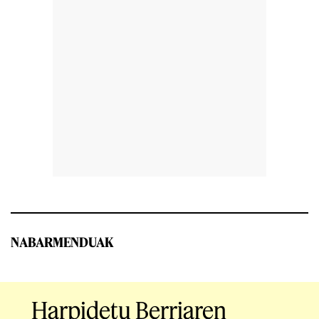
NABARMENDUAK
Harpidetu Berriaren