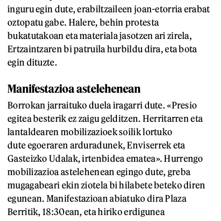
inguru egin dute, erabiltzaileen joan-etorria erabat
oztopatu gabe. Halere, behin protesta
bukatutakoan eta materiala jasotzen ari zirela,
Ertzaintzaren bi patruila hurbildu dira, eta bota
egin dituzte.
Manifestazioa astelehenean
Borrokan jarraituko duela iragarri dute. «Presio
egitea besterik ez zaigu gelditzen. Herritarren eta
lantaldearen mobilizazioek soilik lortuko
dute egoeraren arduradunek, Enviserrek eta
Gasteizko Udalak, irtenbidea ematea». Hurrengo
mobilizazioa astelehenean egingo dute, greba
mugagabeari ekin ziotela bi hilabete beteko diren
egunean. Manifestazioan abiatuko dira Plaza
Berritik, 18:30ean, eta hiriko erdigunea