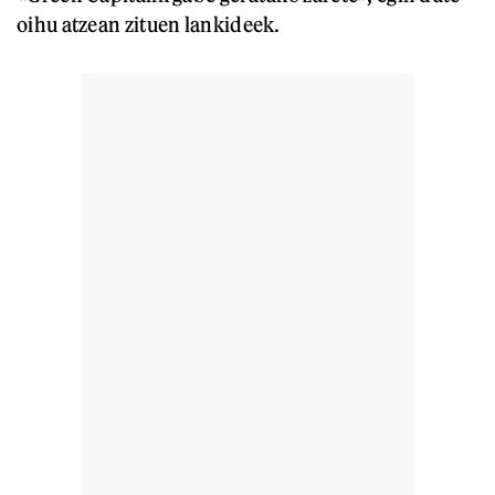
oihu atzean zituen lankideek.