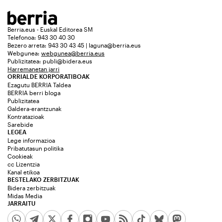
Berria.eus - Euskal Editorea SM
Telefonoa: 943 30 40 30
Bezero arreta: 943 30 43 45 | laguna@berria.eus
Webgunea:
webgunea@berria.eus
Publizitatea:
publi@bidera.eus
Harremanetan jarri
ORRIALDE KORPORATIBOAK
Ezagutu BERRIA Taldea
BERRIA berri bloga
Publizitatea
Galdera-erantzunak
Kontratazioak
Sarebide
LEGEA
Lege informazioa
Pribatutasun politika
Cookieak
cc Lizentzia
Kanal etikoa
BESTELAKO ZERBITZUAK
Bidera zerbitzuak
Midas Media
JARRAITU