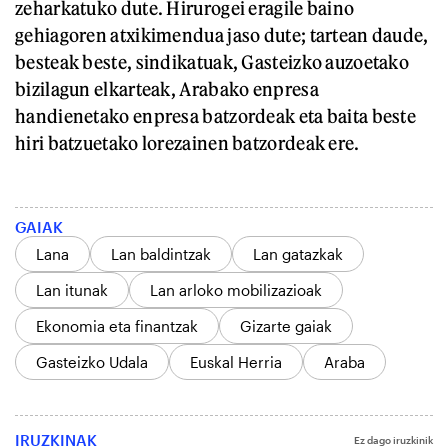
zeharkatuko dute. Hirurogei eragile baino
gehiagoren atxikimendua jaso dute; tartean daude,
besteak beste, sindikatuak, Gasteizko auzoetako
bizilagun elkarteak, Arabako enpresa
handienetako enpresa batzordeak eta baita beste
hiri batzuetako lorezainen batzordeak ere.
GAIAK
Lana
Lan baldintzak
Lan gatazkak
Lan itunak
Lan arloko mobilizazioak
Ekonomia eta finantzak
Gizarte gaiak
Gasteizko Udala
Euskal Herria
Araba
IRUZKINAK
Ez dago iruzkinik