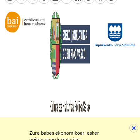
Zure babes ekonomikoari esker
egiten dugu kazetaritza