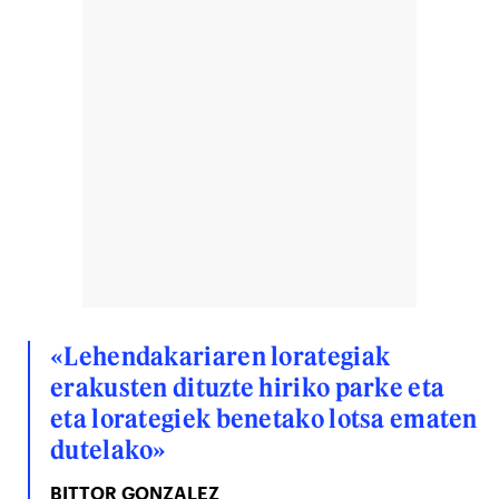
«Lehendakariaren lorategiak
erakusten dituzte hiriko parke eta
eta lorategiek benetako lotsa ematen
dutelako»
BITTOR GONZALEZ