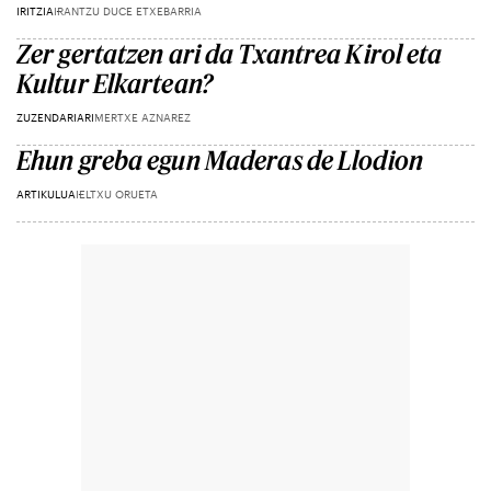
IRITZIA
IRANTZU DUCE ETXEBARRIA
Zer gertatzen ari da Txantrea Kirol eta
Kultur Elkartean?
ZUZENDARIARI
MERTXE AZNAREZ
Ehun greba egun Maderas de Llodion
ARTIKULUA
IELTXU ORUETA