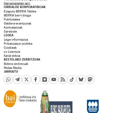
Harremanetan jarri
ORRIALDE KORPORATIBOAK
Ezagutu BERRIA Taldea
BERRIA berri bloga
Publizitatea
Galdera-erantzunak
Kontratazioak
Sarebide
LEGEA
Lege informazioa
Pribatutasun politika
Cookieak
cc Lizentzia
Kanal etikoa
BESTELAKO ZERBITZUAK
Bidera zerbitzuak
Midas Media
JARRAITU