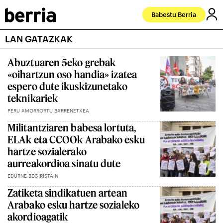
Babestu Berria
LAN GATAZKAK
Abuztuaren 5eko grebak
«oihartzun oso handia» izatea
espero dute ikuskizunetako
teknikariek
PERU AMORRORTU BARRENETXEA
Militantziaren babesa lortuta,
ELAk eta CCOOk Arabako esku
hartze sozialerako
aurreakordioa sinatu dute
EDURNE BEGIRISTAIN
Zatiketa sindikatuen artean
Arabako esku hartze sozialeko
akordioagatik