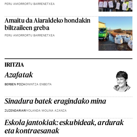
PERU AMORRORTU BARRENETXEA
Amaitu da Aiaraldeko hondakin
biltzaileen greba
PERU AMORRORTU BARRENETXEA
IRITZIA
Azafatak
BERBEN POZA
ONINTZA ENBEITA
Sinadura batek eragindako mina
ZUZENDARIARI
YOLANDA MOLINA AZANZA
Eskola jantokiak: eskubideak, ardurak
eta kontraesanak