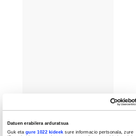
Datuen erabilera arduratsua
Guk eta
gure 1022 kideek
sure informacio pertsonala, zure