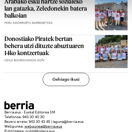
Arabako esku hartze sozialeko
lan gatazka, Zeledonekin batera
balkoian
PERU AMORRORTU BARRENETXEA
Donostiako Piratek bertan
behera utzi dituzte abuztuaren
14ko kontzertuak
ODILE BOURGUIGNON GOÑI
Gehiago ikusi
Berria.eus - Euskal Editorea SM
Telefonoa: 943 30 40 30
Bezero arreta: 943 30 43 45 | laguna@berria.eus
Webgunea:
webgunea@berria.eus
Publizitatea:
publi@bidera.eus